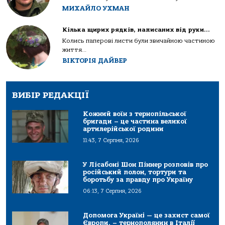
МИХАЙЛО УХМАН
Кілька щирих рядків, написаних від руки…
Колись паперові листи були звичайною частиною
життя...
ВІКТОРІЯ ДАЙВЕР
ВИБІР РЕДАКЦІЇ
Кожний воїн з тернопільської
бригади – це частина великої
артилерійської родини
11:43, 7 Серпня, 2026
У Лісабоні Шон Піннер розповів про
російський полон, тортури та
боротьбу за правду про Україну
06:13, 7 Серпня, 2026
Допомога Україні — це захист самої
Європи, – тернополянин в Італії