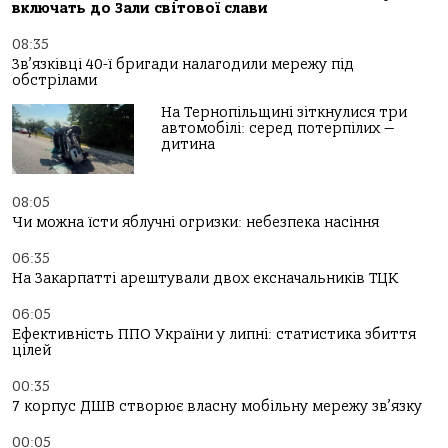
включать до Зали світової слави
08:35
Зв’язківці 40-ї бригади налагодили мережу під
обстрілами
На Тернопільщині зіткнулися три
автомобілі: серед потерпілих —
дитина
08:05
Чи можна їсти яблучні огризки: небезпека насіння
06:35
На Закарпатті арештували двох ексначальників ТЦК
06:05
Ефективність ППО України у липні: статистика збиття
цілей
00:35
7 корпус ДШВ створює власну мобільну мережу зв’язку
00:05