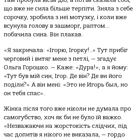
Там пробула вісім діб, а потім сказала собі,
що вже не сила більше терпіти. Зняла з себе
сорочку, зробила з неї мотузку, і коли вже
всунула голову в зашморг, раптом…
побачила сина. Він плакав.
«Я закричала: «Ігорю, Ігорку!..» Тут прибіг
черговий і витяг мене з петлі, — згадує
Ольга Горошко. — Каже: «Дура!», а я йому:
«Тут був мій син, Ігор. Де він? Де ви його
поділи?» А він мені: «Это не Игорь был, но
он тебя спас».
Жінка після того вже ніколи не думала про
самогубство, хоч як би не було їй важко.
«Незважаючи на жорстокість слідчих, під
час допитів я нікого не виказала, — гордо