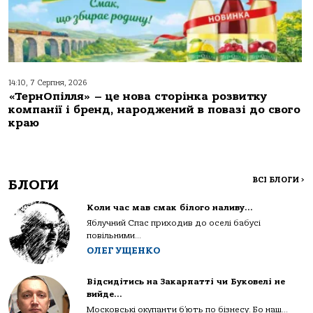
14:10, 7 Серпня, 2026
«ТернОпілля» – це нова сторінка розвитку
компанії і бренд, народжений в повазі до свого
краю
ВСІ БЛОГИ
>
БЛОГИ
Коли час мав смак білого наливу…
Яблучний Спас приходив до оселі бабусі
повільними...
ОЛЕГ УЩЕНКО
Відсидітись на Закарпатті чи Буковелі не
вийде…
Московські окупанти б’ють по бізнесу. Бо наш...