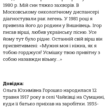
1980 р. Мій син тяжко захворів. В
Московському онкологічному диспансері
діагностували рак легень. У 1981 році я
привезла його до родини у Вишнівець. Ігор
писав вірші, любив українську пісню. Усе
йому тут було рідне. Останній свій вірш він
присвятивмені: «Мужня моя і ніжна, як я
тобою горджуся! Усмішку твою привітну з
собою назавжди візьму…»
Довідка:
Ольга Юхимівна Горошко народилася 12
травня 1917 року в селі Чайківці на Сумщині,
куди її батько приїхав на заробітки. 1935-