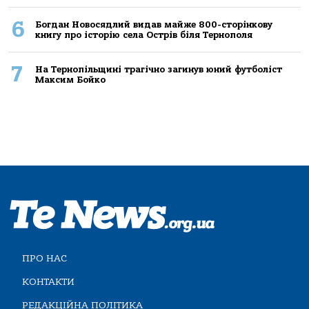
6
Богдан Новосядлий видав майже 800-сторінкову
книгу про історію села Острів біля Тернополя
7
На Тернопільщині трагічно загинув юний футболіст
Максим Бойко
ПРО НАС
КОНТАКТИ
РЕДАКЦІЙНА ПОЛІТИКА