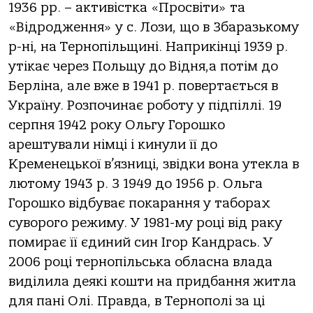
1936 рр. – активістка «Просвіти» та
«Відродження» у с. Лози, що в Збаразькому
р-ні, на Тернопільщині. Наприкінці 1939 р.
утікає через Польщу до Відня,а потім до
Берліна, але вже в 1941 р. повертається в
Україну. Розпочинає роботу у підпіллі. 19
серпня 1942 року Ольгу Горошко
арештували німці і кинули її до
Кременецької в’язниці, звідки вона утекла в
лютому 1943 р. З 1949 до 1956 р. Ольга
Горошко відбуває покарання у таборах
суворого режиму. У 1981-му році від раку
помирає її єдиний син Ігор Кандрась. У
2006 році тернопільська обласна влада
виділила деякі кошти на придбання житла
для пані Олі. Правда, в Тернополі за ці