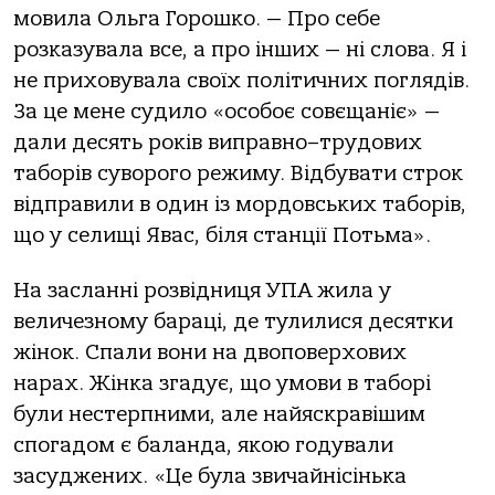
мовила Ольга Горошко. — Про себе
розказувала все, а про інших — ні слова. Я і
не приховувала своїх політичних поглядів.
За це мене судило «особоє совєщаніє» —
дали десять років виправно–трудових
таборів суворого режиму. Відбувати строк
відправили в один із мордовських таборів,
що у селищі Явас, біля станції Потьма».
На засланні розвідниця УПА жила у
величезному бараці, де тулилися десятки
жінок. Спали вони на двоповерхових
нарах. Жінка згадує, що умови в таборі
були нестерпними, але найяскравішим
спогадом є баланда, якою годували
засуджених. «Це була звичайнісінька