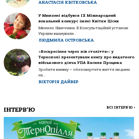
АНАСТАСІЯ КВІТКОВСЬКА
У Мюнхені відбувся IX Міжнародний
вокальний конкурс імені Квітки Цісик
Мюнхен. Німеччина. В Консультаційній установі
України вшанували...
ЛЮДМИЛА ОСТРОВСЬКА
«Воскресіння через пів століття»: у
Тернополі презентували книгу про видатного
військового діяча УПА Василя Процюка
Зробити книжку — обезсмертити життя людини
на...
ВІКТОРІЯ ДАЙВЕР
ВСІ ІНТЕРВ'Ю
>
ІНТЕРВ'Ю