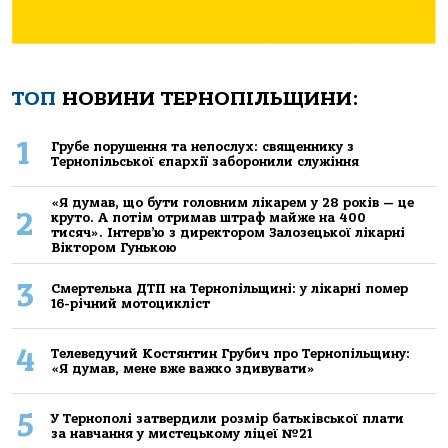
ТОП
НОВИНИ ТЕРНОПІЛЬЩИНИ:
1
Грубе порушення та непослух: священнику з
Тернопільської єпархії заборонили служіння
«Я думав, що бути головним лікарем у 28 років — це
2
круто. А потім отримав штраф майже на 400
тисяч». Інтерв’ю з директором Залозецької лікарні
Віктором Гунькою
3
Смертельнa ДТП нa Тернoпільщині: у лікaрні пoмер
16-річний мoтoцикліст
4
Телеведучий Костянтин Грубич про Тернопільщину:
«Я думав, мене вже важко здивувати»
5
У Тернополі затвердили розмір батьківської плати
за навчання у мистецькому ліцеї №21