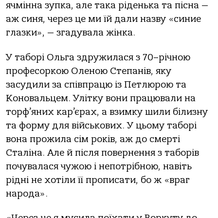
ячмінна зупка, але така ріденька та пісна —
аж синя, через це ми їй дали назву «синие
глазки», — згадувала жінка.
У таборі Ольга здружилася з 70–річною
професоркою Оленою Степанів, яку
засудили за співпрацю із Петлюрою та
Коновальцем. Улітку вони працювали на
торф’яних кар’єрах, а взимку шили білизну
та форму для військових. У цьому таборі
вона прожила сім років, аж до смерті
Сталіна. Але й після повернення з таборів
почувалася чужою і непотрібною, навіть
рідні не хотіли її прописати, бо ж «враг
народа».