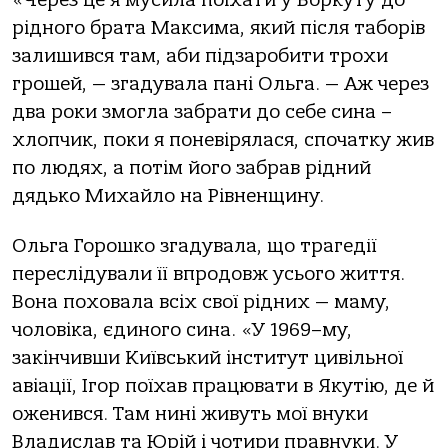
«Через це я мусила поїхати у Воркуту до
рідного брата Максима, який після таборів
залишився там, аби підзаробити трохи
грошей, — згадувала пані Ольга. — Аж через
два роки змогла забрати до себе сина –
хлопчик, поки я поневірялася, спочатку жив
по людях, а потiм його забрав рідний
дядько Михайло на Рівненщину.
Ольга Горошко згадувала, що трагедії
переслідували її впродовж усього життя.
Вона поховала всіх свої рідних — маму,
чоловіка, єдиного сина. «У 1969–му,
закінчивши Київський інститут цивільної
авіації, Ігор поїхав працювати в Якутію, де й
оженився. Там нині живуть мої внуки
Владислав та Юрій і чотири правнуки. У