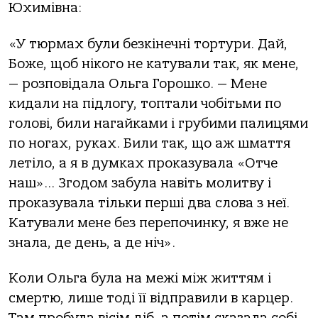
Юхимівна:
«У тюрмах були безкiнечні тортури. Дай,
Боже, щоб нікого не катували так, як мене,
— розповідала Ольга Горошко. — Мене
кидали на підлогу, топтали чобітьми по
голові, били нагайками і грубими палицями
по ногах, руках. Били так, що аж шмаття
летіло, а я в думках проказувала «Отче
наш»… Згодом забула навіть молитву і
проказувала тільки перші два слова з неї.
Катували мене без перепочинку, я вже не
знала, де день, а де ніч».
Коли Ольга була на межі між життям і
смертю, лише тоді її відправили в карцер.