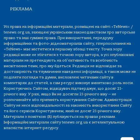
РЕКЛАМА
Усі права на інформаційні матеріали, розміщені на сайті «TeNews» /
tenews.org.ua, захищені українським законодавством про авторське
право та інші суміжні права. При використанні, передруку
інформаційних та фото-,відеоматеріалів сайту, гіперпосилання на
«TeNews» має міститися в першому абзаці тексту. Точка зору
редакції може не збігатися з точкою зору автора, а усі опубліковані
матеріали не претендують на об'єктивність та всебічність
висвітлення теми, про яку йдеться. Редакція не відповідає за
достовірність та тлумачення наведеної інформації, а також може не
поділяти погляди та думки, висловлені читачами сайту в
коментарях до статей, а сам ресурс виконує винятково роль носія.
Користуючись Сайтом, відвідувач підтверджує, що досяг 21-
річного віку. У разі, якщо Ви не досягли 21-річного віку — не
розпочинайте або припиніть користування Сайтом. Адміністрація
Сайту не несе відповідальності за законність використання Сайту
та його сервісів Користувачем, який не досяг 21-річного віку.
Матеріали з поміткою (R) публікуються на правах реклами.
Інформаційні матеріали сайту tenews.org.ua є інтелектуальною
власністю інтернет-ресурсу.