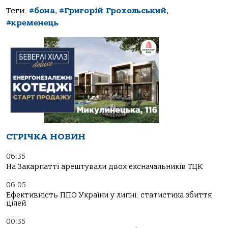
Теги:
#бона
,
#Григорій Грохольський
,
#кременець
СТРІЧКА НОВИН
06:35
На Закарпатті арештували двох ексначальників ТЦК
06:05
Ефективність ППО України у липні: статистика збиття
цілей
00:35