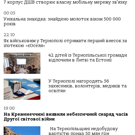
7 корпус ДШВ створює власну мобільну мережу зв’язку
00:05
Унікальна знахідка: знайдено молоток віком 500 000
років
22:10
Як військовим у Тернополі отримати перший внесок за
іпотекою «єОселя»
42 дітей із Тернопільської громади
відпочили в Литві та Естонії
У Тернополі нагородять 56
захисників, волонтерів, медиків та
освітян
19:00
На Кременеччині виявили небезпечний снаряд часів
Другої світової війни
На Тернопільщині недобудову
вартістю понад 50 млн грн