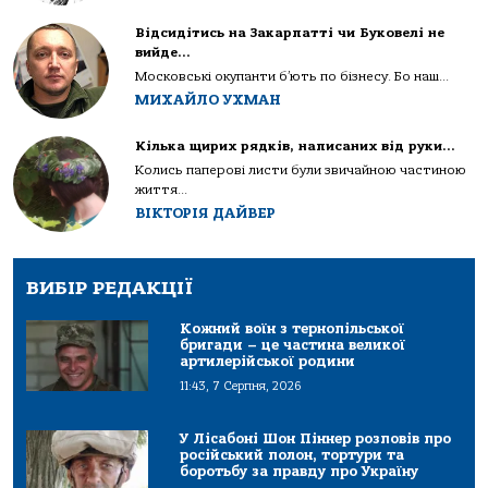
Відсидітись на Закарпатті чи Буковелі не
вийде…
Московські окупанти б’ють по бізнесу. Бо наш...
МИХАЙЛО УХМАН
Кілька щирих рядків, написаних від руки…
Колись паперові листи були звичайною частиною
життя...
ВІКТОРІЯ ДАЙВЕР
ВИБІР РЕДАКЦІЇ
Кожний воїн з тернопільської
бригади – це частина великої
артилерійської родини
11:43, 7 Серпня, 2026
У Лісабоні Шон Піннер розповів про
російський полон, тортури та
боротьбу за правду про Україну