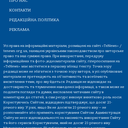
ПРО НАС
КОНТАКТИ
РЕДАКЦІЙНА ПОЛІТИКА
РЕКЛАМА
Усі права на інформаційні матеріали, розміщені на сайті «TeNews» /
tenews.org.ua, захищені українським законодавством про авторське
право та інші суміжні права. При використанні, передруку
інформаційних та фото-,відеоматеріалів сайту, гіперпосилання на
«TeNews» має міститися в першому абзаці тексту. Точка зору
редакції може не збігатися з точкою зору автора, а усі опубліковані
матеріали не претендують на об'єктивність та всебічність
висвітлення теми, про яку йдеться. Редакція не відповідає за
достовірність та тлумачення наведеної інформації, а також може не
поділяти погляди та думки, висловлені читачами сайту в
коментарях до статей, а сам ресурс виконує винятково роль носія.
Користуючись Сайтом, відвідувач підтверджує, що досяг 21-
річного віку. У разі, якщо Ви не досягли 21-річного віку — не
розпочинайте або припиніть користування Сайтом. Адміністрація
Сайту не несе відповідальності за законність використання Сайту
та його сервісів Користувачем, який не досяг 21-річного віку.