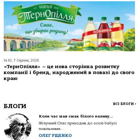
14:10, 7 Серпня, 2026
«ТернОпілля» – це нова сторінка розвитку
компанії і бренд, народжений в повазі до свого
краю
ВСІ БЛОГИ
>
БЛОГИ
Коли час мав смак білого наливу…
Яблучний Спас приходив до оселі бабусі
повільними...
ОЛЕГ УЩЕНКО