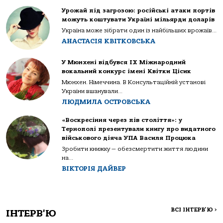
Урожай під загрозою: російські атаки портів
можуть коштувати Україні мільярди доларів
Україна може зібрати один із найбільших врожаїв...
АНАСТАСІЯ КВІТКОВСЬКА
У Мюнхені відбувся IX Міжнародний
вокальний конкурс імені Квітки Цісик
Мюнхен. Німеччина. В Консультаційній установі
України вшанували...
ЛЮДМИЛА ОСТРОВСЬКА
«Воскресіння через пів століття»: у
Тернополі презентували книгу про видатного
військового діяча УПА Василя Процюка
Зробити книжку — обезсмертити життя людини
на...
ВІКТОРІЯ ДАЙВЕР
ВСІ ІНТЕРВ'Ю
>
ІНТЕРВ'Ю