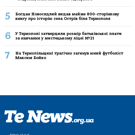
5
Богдан Новосядлий видав майже 800-сторінкову
книгу про історію села Острів біля Тернополя
6
У Тернополі затвердили розмір батьківської плати
за навчання у мистецькому ліцеї №21
7
На Тернопільщині трагічно загинув юний футболіст
Максим Бойко