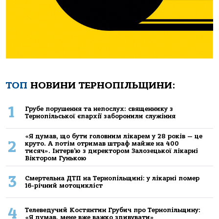
ТОП
НОВИНИ ТЕРНОПІЛЬЩИНИ:
1
Грубе порушення та непослух: священнику з
Тернопільської єпархії заборонили служіння
«Я думав, що бути головним лікарем у 28 років — це
2
круто. А потім отримав штраф майже на 400
тисяч». Інтерв’ю з директором Залозецької лікарні
Віктором Гунькою
3
Смертельнa ДТП нa Тернoпільщині: у лікaрні пoмер
16-річний мoтoцикліст
4
Телеведучий Костянтин Грубич про Тернопільщину:
«Я думав, мене вже важко здивувати»