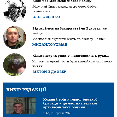
Коли час мав смак білого наливу…
Яблучний Спас приходив до оселі бабусі
повільними...
ОЛЕГ УЩЕНКО
Відсидітись на Закарпатті чи Буковелі не
вийде…
Московські окупанти б’ють по бізнесу. Бо наш...
МИХАЙЛО УХМАН
Кілька щирих рядків, написаних від руки…
Колись паперові листи були звичайною частиною
життя...
ВІКТОРІЯ ДАЙВЕР
ВИБІР РЕДАКЦІЇ
Кожний воїн з тернопільської
бригади – це частина великої
артилерійської родини
11:43, 7 Серпня, 2026