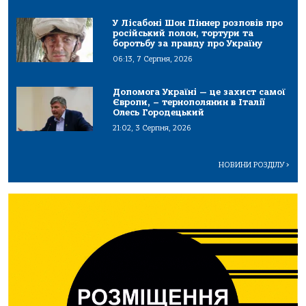
У Лісабоні Шон Піннер розповів про
російський полон, тортури та
боротьбу за правду про Україну
06:13, 7 Серпня, 2026
Допомога Україні — це захист самої
Європи, – тернополянин в Італії
Олесь Городецький
21:02, 3 Серпня, 2026
НОВИНИ РОЗДІЛУ
>