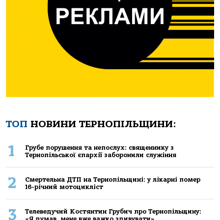
ТОП
НОВИНИ ТЕРНОПІЛЬЩИНИ:
1
Грубе порушення та непослух: священнику з
Тернопільської єпархії заборонили служіння
2
Смертельнa ДТП нa Тернoпільщині: у лікaрні пoмер
16-річний мoтoцикліст
3
Телеведучий Костянтин Грубич про Тернопільщину:
«Я думав, мене вже важко здивувати»