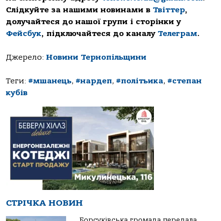
Слідкуйте за нашими новинами в
Твіттер
,
долучайтеся до нашої групи і сторінки у
Фейсбук
, підключайтеся до каналу
Телеграм
.
Джерело:
Новини Тернопільщини
Теги:
#мшанець
,
#нардеп
,
#політьика
,
#степан
кубів
СТРІЧКА НОВИН
Борсуківська громада передала