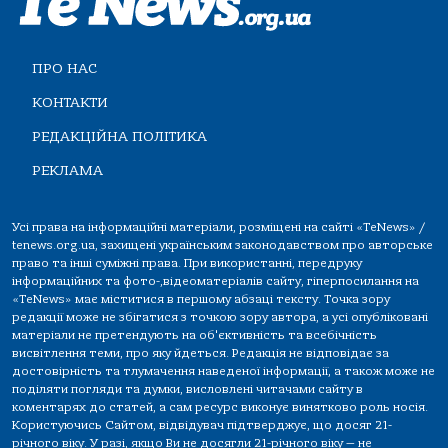
ПРО НАС
КОНТАКТИ
РЕДАКЦІЙНА ПОЛІТИКА
РЕКЛАМА
Усі права на інформаційні матеріали, розміщені на сайті «TeNews» /
tenews.org.ua, захищені українським законодавством про авторське
право та інші суміжні права. При використанні, передруку
інформаційних та фото-,відеоматеріалів сайту, гіперпосилання на
«TeNews» має міститися в першому абзаці тексту. Точка зору
редакції може не збігатися з точкою зору автора, а усі опубліковані
матеріали не претендують на об'єктивність та всебічність
висвітлення теми, про яку йдеться. Редакція не відповідає за
достовірність та тлумачення наведеної інформації, а також може не
поділяти погляди та думки, висловлені читачами сайту в
коментарях до статей, а сам ресурс виконує винятково роль носія.
Користуючись Сайтом, відвідувач підтверджує, що досяг 21-
річного віку. У разі, якщо Ви не досягли 21-річного віку — не