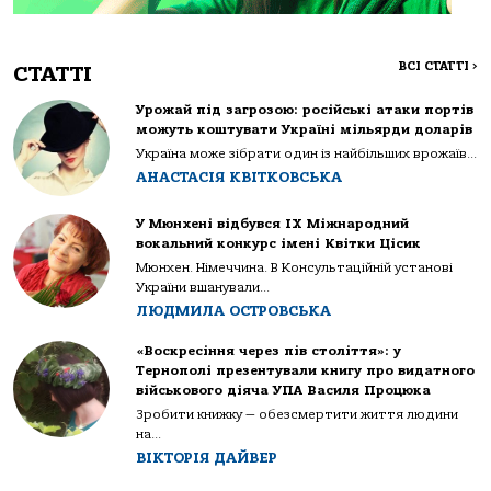
ВСІ СТАТТІ
>
СТАТТІ
Урожай під загрозою: російські атаки портів
можуть коштувати Україні мільярди доларів
Україна може зібрати один із найбільших врожаїв...
АНАСТАСІЯ КВІТКОВСЬКА
У Мюнхені відбувся IX Міжнародний
вокальний конкурс імені Квітки Цісик
Мюнхен. Німеччина. В Консультаційній установі
України вшанували...
ЛЮДМИЛА ОСТРОВСЬКА
«Воскресіння через пів століття»: у
Тернополі презентували книгу про видатного
військового діяча УПА Василя Процюка
Зробити книжку — обезсмертити життя людини
на...
ВІКТОРІЯ ДАЙВЕР