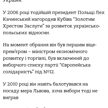
України.
У 2006 році тодійшій президент Польщі Лех
Качинський нагородив Кубіва “Золотим
Хрестом Заслуги” за розвиток українсько-
польських відносин.
На момент обрання він був першим віце-
прем’єром – міністром економічного
розвитку і торгівлі, був включений до
виборчого списку партії “Європейська
солідарність” під №12.
У 2010 році він навіть балотувався на
посаду мера Львова, хоча вибори тоді не
виграв