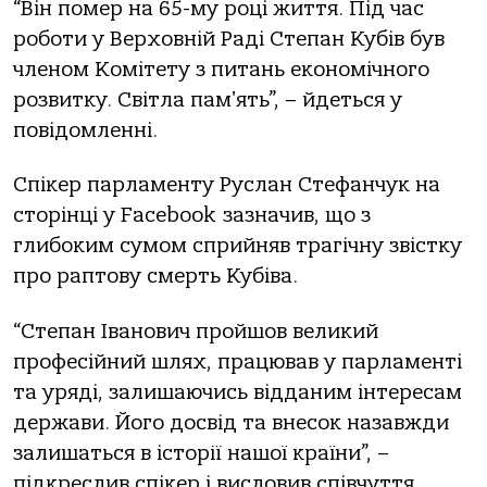
“Він помер на 65-му році життя. Під час
роботи у Верховній Раді Степан Кубів був
членом Комітету з питань економічного
розвитку. Світла памʼять”, – йдеться у
повідомленні.
Спікер парламенту Руслан Стефанчук на
сторінці у Facebook зазначив, що з
глибоким сумом сприйняв трагічну звістку
про раптову смерть Кубіва.
“Степан Іванович пройшов великий
професійний шлях, працював у парламенті
та уряді, залишаючись відданим інтересам
держави. Його досвід та внесок назавжди
залишаться в історії нашої країни”, –
підкреслив спікер і висловив співчуття