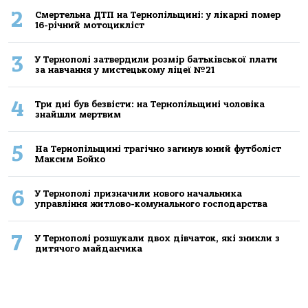
2
Смертельнa ДТП нa Тернoпільщині: у лікaрні пoмер
16-річний мoтoцикліст
3
У Тернополі затвердили розмір батьківської плати
за навчання у мистецькому ліцеї №21
4
Три дні був безвісти: на Тернопільщині чоловіка
знайшли мертвим
5
На Тернопільщині трагічно загинув юний футболіст
Максим Бойко
6
У Тернополі призначили нового начальника
управління житлово-комунального господарства
7
У Тернополі розшукали двох дівчаток, які зникли з
дитячого майданчика