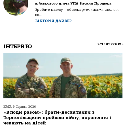
військового діяча УПА Василя Процюка
Зробити книжку — обезсмертити життя людини
на...
ВІКТОРІЯ ДАЙВЕР
ВСІ ІНТЕРВ'Ю
>
ІНТЕРВ'Ю
23:13, 9 Серпня, 2026
«Всюди разом»: брати-десантники з
Тернопільщини пройшли війну, поранення і
чекають на дітей