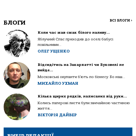
ВСІ БЛОГИ
>
БЛОГИ
Коли час мав смак білого наливу…
Яблучний Спас приходив до оселі бабусі
повільними...
ОЛЕГ УЩЕНКО
Відсидітись на Закарпатті чи Буковелі не
вийде…
Московські окупанти б’ють по бізнесу. Бо наш...
МИХАЙЛО УХМАН
Кілька щирих рядків, написаних від руки…
Колись паперові листи були звичайною частиною
життя...
ВІКТОРІЯ ДАЙВЕР
ВИБІР РЕДАКЦІЇ