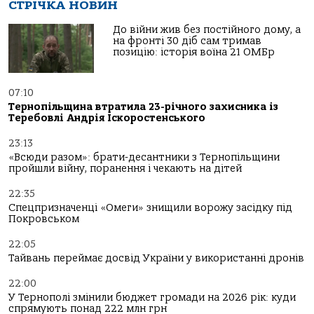
СТРІЧКА НОВИН
До війни жив без постійного дому, а
на фронті 30 діб сам тримав
позицію: історія воїна 21 ОМБр
07:10
Тернопільщина втратила 23-річного захисника із
Теребовлі Андрія Іскоростенського
23:13
«Всюди разом»: брати-десантники з Тернопільщини
пройшли війну, поранення і чекають на дітей
22:35
Спецпризначенці «Омеги» знищили ворожу засідку під
Покровськом
22:05
Тайвань переймає досвід України у використанні дронів
22:00
У Тернополі змінили бюджет громади на 2026 рік: куди
спрямують понад 222 млн грн