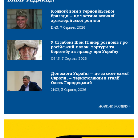
Кожний воїн з тернопільської
бригади – це частина великої
артилерійської родини
11:43, 7 Серпня, 2026
У Лісабоні Шон Піннер розповів про
російський полон, тортури та
боротьбу за правду про Україну
06:13, 7 Серпня, 2026
Допомога Україні — це захист самої
Європи, – тернополянин в Італії
Олесь Городецький
21:02, 3 Серпня, 2026
НОВИНИ РОЗДІЛУ
>