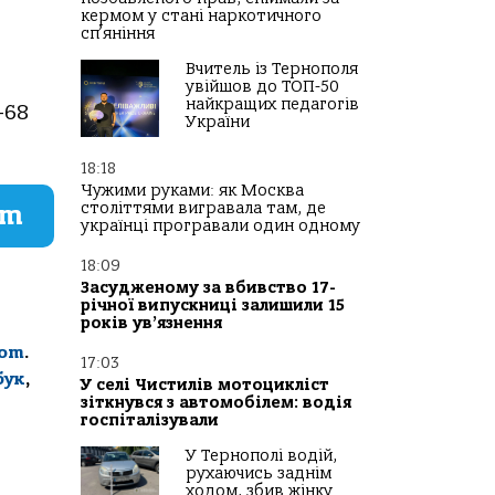
кермом у стані наркотичного
сп’яніння
Вчитель із Тернополя
увійшов до ТОП-50
найкращих педагогів
-68
України
18:18
Чужими руками: як Москва
am
століттями вигравала там, де
українці програвали один одному
18:09
Засудженому за вбивство 17-
річної випускниці залишили 15
років ув’язнення
com
.
17:03
бук
,
У селі Чистилів мотоцикліст
зіткнувся з автомобілем: водія
госпіталізували
У Тернополі водій,
рухаючись заднім
ходом, збив жінку