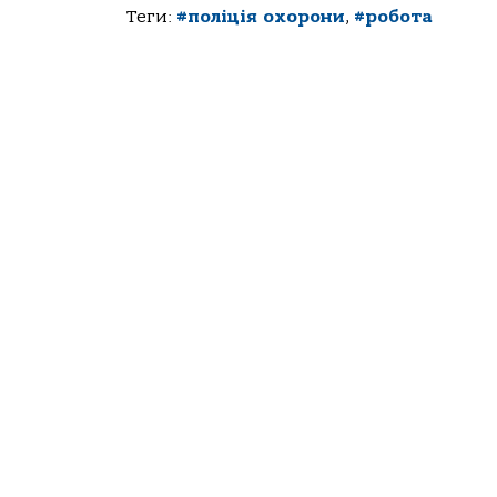
Теги:
#поліція охорони
,
#робота