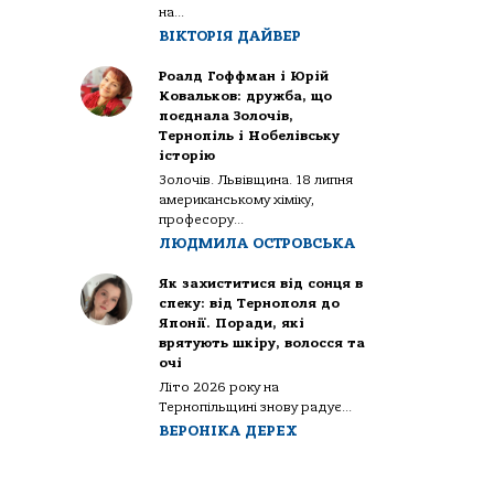
на...
ВІКТОРІЯ ДАЙВЕР
Роалд Гоффман і Юрій
Ковальков: дружба, що
поєднала Золочів,
Тернопіль і Нобелівську
історію
Золочів. Львівщина. 18 липня
американському хіміку,
професору...
ЛЮДМИЛА ОСТРОВСЬКА
Як захиститися від сонця в
спеку: від Тернополя до
Японії. Поради, які
врятують шкіру, волосся та
очі
Літо 2026 року на
Тернопільщині знову радує...
ВЕРОНІКА ДЕРЕХ