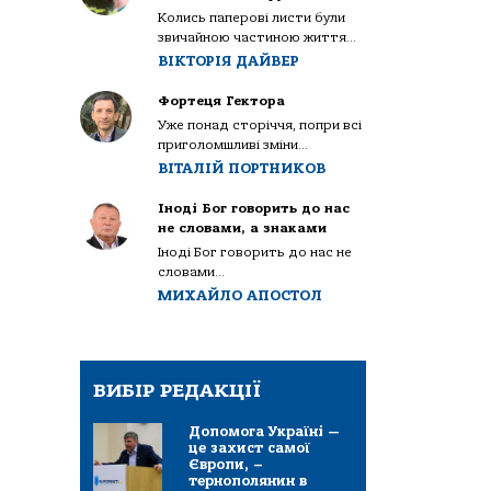
Колись паперові листи були
звичайною частиною життя...
ВІКТОРІЯ ДАЙВЕР
Фортеця Гектора
Уже понад сторіччя, попри всі
приголомшливі зміни...
ВІТАЛІЙ ПОРТНИКОВ
Іноді Бог говорить до нас
не словами, а знаками
Іноді Бог говорить до нас не
словами...
МИХАЙЛО АПОСТОЛ
ВИБІР РЕДАКЦІЇ
Допомога Україні —
це захист самої
Європи, –
тернополянин в