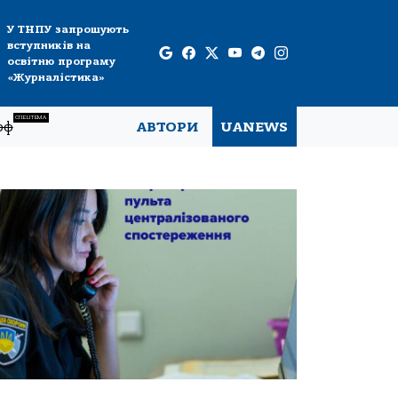
У ТНПУ запрошують
вступників на
освітню програму
«Журналістика»
СПЕЦТЕМА
рф
АВТОРИ
UANEWS