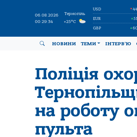
USD
4
▼
Тернопіль
06.08.2026
EUR
5
▲
00:29:35
+25°C
GBP
6
▲
НОВИНИ
ТЕМИ
ІНТЕРВ’Ю
Поліція ох
Тернопільщ
на роботу о
пульта