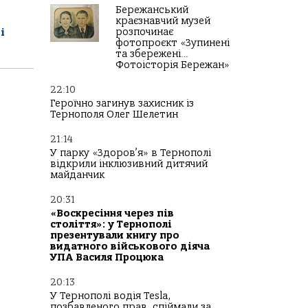
Бережанський
краєзнавчий музей
і
розпочинає
фотопроєкт «Зупинені
та збережені…
Фотоісторія Бережан»
22:10
Героїчно загинув захисник із
Тернополя Олег Шелетин
21:14
У парку «Здоров’я» в Тернополі
відкрили інклюзивний дитячий
майданчик
20:31
«Воскресіння через пів
століття»: у Тернополі
презентували книгу про
видатного військового діяча
УПА Василя Процюка
20:13
У Тернополі водія Tesla,
позбавленого прав, спіймали за