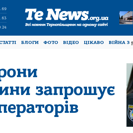
4.69
1.63
0.24
СТАТТІ
БЛОГИ
ФОТО
ВІДЕО
ЦІКАВО
ВІЙНА З
орони
ини запрошує
ператорів