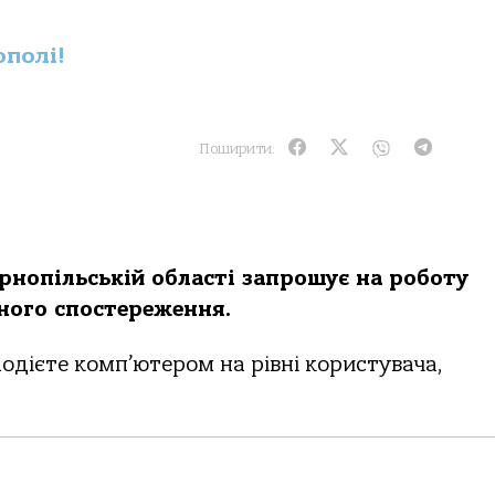
ополі!
Поширити:
ернопільській області запрошує на роботу
ного спостереження.
олодієте комп’ютером на рівні користувача,