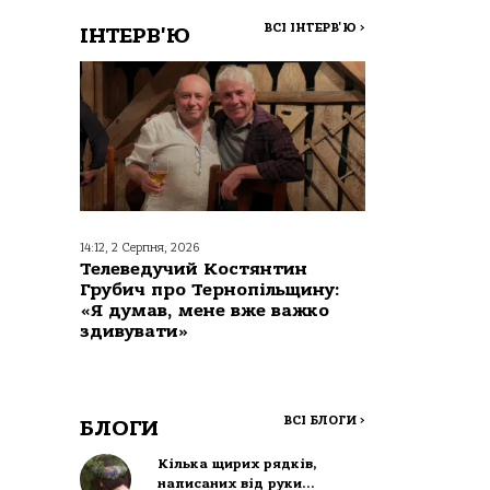
ВСІ ІНТЕРВ'Ю
>
ІНТЕРВ'Ю
14:12, 2 Серпня, 2026
Телеведучий Костянтин
Грубич про Тернопільщину:
«Я думав, мене вже важко
здивувати»
ВСІ БЛОГИ
>
БЛОГИ
Кілька щирих рядків,
написаних від руки…