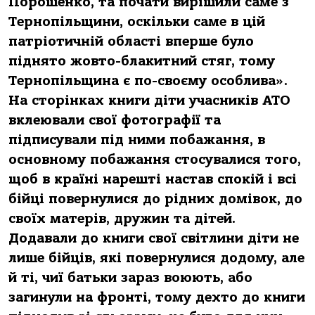
Порошенко, та почати вирішили саме з
Тернопільщини, оскільки саме в цій
патріотичній області вперше було
піднято жовто-блакитний стяг, тому
Тернопільщина є по-своєму особлива».
На сторінках книги діти учасників АТО
вклеювали свої фотографії та
підписували під ними побажання, в
основному побажання стосувалися того,
щоб в країні нарешті настав спокій і всі
бійці повернулися до рідних домівок, до
своїх матерів, дружин та дітей.
Додавали до книги свої світлини діти не
лише бійців, які повернулися додому, але
й ті, чиї батьки зараз воюють, або
загинули на фронті, тому дехто до книги