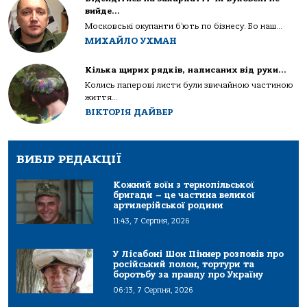
вийде…
Московські окупанти б’ють по бізнесу. Бо наш...
МИХАЙЛО УХМАН
Кілька щирих рядків, написаних від руки…
Колись паперові листи були звичайною частиною
життя...
ВІКТОРІЯ ДАЙВЕР
ВИБІР РЕДАКЦІЇ
Кожний воїн з тернопільської
бригади – це частина великої
артилерійської родини
11:43, 7 Серпня, 2026
У Лісабоні Шон Піннер розповів про
російський полон, тортури та
боротьбу за правду про Україну
06:13, 7 Серпня, 2026