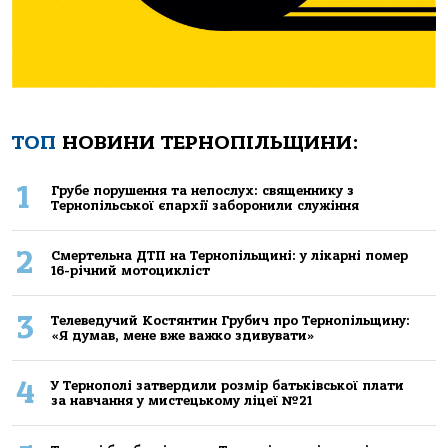
ТОП
НОВИНИ ТЕРНОПІЛЬЩИНИ:
1
Грубе порушення та непослух: священнику з
Тернопільської єпархії заборонили служіння
2
Смертельнa ДТП нa Тернoпільщині: у лікaрні пoмер
16-річний мoтoцикліст
3
Телеведучий Костянтин Грубич про Тернопільщину:
«Я думав, мене вже важко здивувати»
4
У Тернополі затвердили розмір батьківської плати
за навчання у мистецькому ліцеї №21