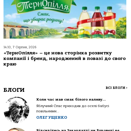
14:10, 7 Серпня, 2026
«ТернОпілля» – це нова сторінка розвитку
компанії і бренд, народжений в повазі до свого
краю
ВСІ БЛОГИ
>
БЛОГИ
Коли час мав смак білого наливу…
Яблучний Спас приходив до оселі бабусі
повільними...
ОЛЕГ УЩЕНКО
Відсидітись на Закарпатті чи Буковелі не