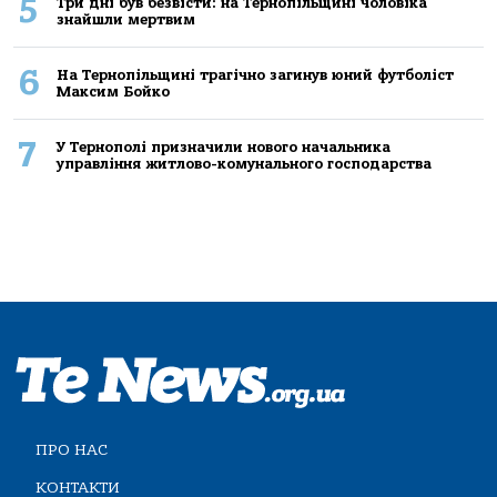
5
Три дні був безвісти: на Тернопільщині чоловіка
знайшли мертвим
6
На Тернопільщині трагічно загинув юний футболіст
Максим Бойко
7
У Тернополі призначили нового начальника
управління житлово-комунального господарства
ПРО НАС
КОНТАКТИ