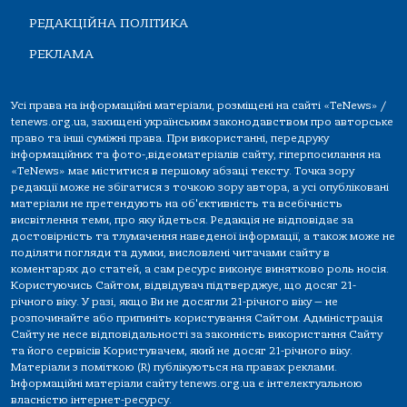
РЕДАКЦІЙНА ПОЛІТИКА
РЕКЛАМА
Усі права на інформаційні матеріали, розміщені на сайті «TeNews» /
tenews.org.ua, захищені українським законодавством про авторське
право та інші суміжні права. При використанні, передруку
інформаційних та фото-,відеоматеріалів сайту, гіперпосилання на
«TeNews» має міститися в першому абзаці тексту. Точка зору
редакції може не збігатися з точкою зору автора, а усі опубліковані
матеріали не претендують на об'єктивність та всебічність
висвітлення теми, про яку йдеться. Редакція не відповідає за
достовірність та тлумачення наведеної інформації, а також може не
поділяти погляди та думки, висловлені читачами сайту в
коментарях до статей, а сам ресурс виконує винятково роль носія.
Користуючись Сайтом, відвідувач підтверджує, що досяг 21-
річного віку. У разі, якщо Ви не досягли 21-річного віку — не
розпочинайте або припиніть користування Сайтом. Адміністрація
Сайту не несе відповідальності за законність використання Сайту
та його сервісів Користувачем, який не досяг 21-річного віку.
Матеріали з поміткою (R) публікуються на правах реклами.
Інформаційні матеріали сайту tenews.org.ua є інтелектуальною
власністю інтернет-ресурсу.