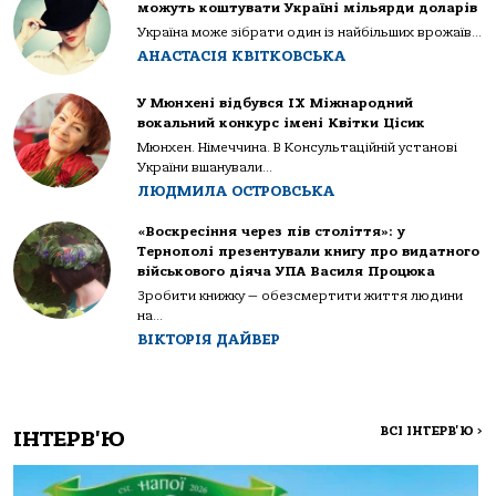
можуть коштувати Україні мільярди доларів
Україна може зібрати один із найбільших врожаїв...
АНАСТАСІЯ КВІТКОВСЬКА
У Мюнхені відбувся IX Міжнародний
вокальний конкурс імені Квітки Цісик
Мюнхен. Німеччина. В Консультаційній установі
України вшанували...
ЛЮДМИЛА ОСТРОВСЬКА
«Воскресіння через пів століття»: у
Тернополі презентували книгу про видатного
військового діяча УПА Василя Процюка
Зробити книжку — обезсмертити життя людини
на...
ВІКТОРІЯ ДАЙВЕР
ВСІ ІНТЕРВ'Ю
>
ІНТЕРВ'Ю