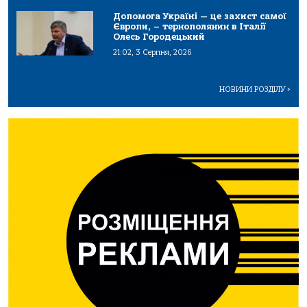
Допомога Україні — це захист самої
Європи, – тернополянин в Італії
Олесь Городецький
21:02, 3 Серпня, 2026
НОВИНИ РОЗДІЛУ
>