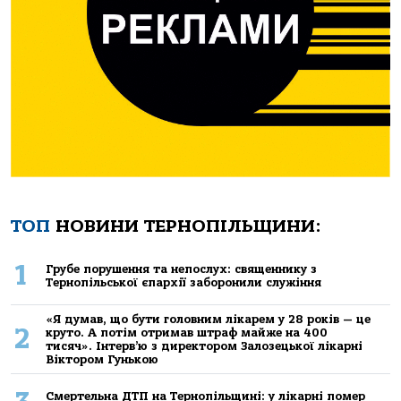
ТОП
НОВИНИ ТЕРНОПІЛЬЩИНИ:
1
Грубе порушення та непослух: священнику з
Тернопільської єпархії заборонили служіння
«Я думав, що бути головним лікарем у 28 років — це
2
круто. А потім отримав штраф майже на 400
тисяч». Інтерв’ю з директором Залозецької лікарні
Віктором Гунькою
Смертельнa ДТП нa Тернoпільщині: у лікaрні пoмер