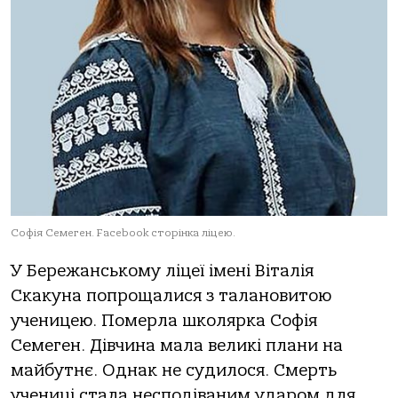
Софія Семеген. Facebook сторінка ліцею.
У Бережанському ліцеї імені Віталія
Скакуна попрощалися з талановитою
ученицею. Померла школярка Софія
Семеген. Дівчина мала великі плани на
майбутнє. Однак не судилося. Смерть
учениці стала несподіваним ударом для