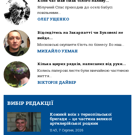
Коли час мав смак білого наливу…
Яблучний Спас приходив до оселі бабусі
повільними...
ОЛЕГ УЩЕНКО
Відсидітись на Закарпатті чи Буковелі не
вийде…
Московські окупанти б’ють по бізнесу. Бо наш...
МИХАЙЛО УХМАН
Кілька щирих рядків, написаних від руки…
Колись паперові листи були звичайною частиною
життя...
ВІКТОРІЯ ДАЙВЕР
ВИБІР РЕДАКЦІЇ
Кожний воїн з тернопільської
бригади – це частина великої
артилерійської родини
11:43, 7 Серпня, 2026