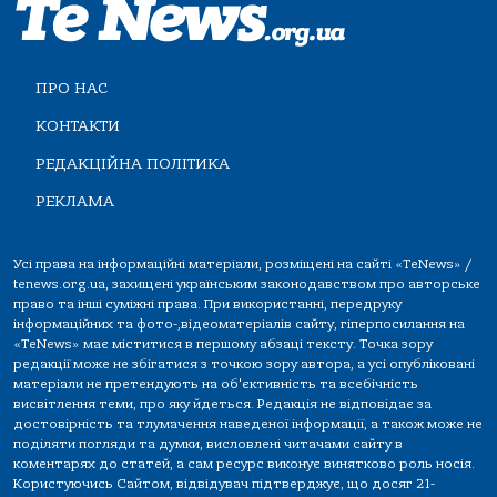
ПРО НАС
КОНТАКТИ
РЕДАКЦІЙНА ПОЛІТИКА
РЕКЛАМА
Усі права на інформаційні матеріали, розміщені на сайті «TeNews» /
tenews.org.ua, захищені українським законодавством про авторське
право та інші суміжні права. При використанні, передруку
інформаційних та фото-,відеоматеріалів сайту, гіперпосилання на
«TeNews» має міститися в першому абзаці тексту. Точка зору
редакції може не збігатися з точкою зору автора, а усі опубліковані
матеріали не претендують на об'єктивність та всебічність
висвітлення теми, про яку йдеться. Редакція не відповідає за
достовірність та тлумачення наведеної інформації, а також може не
поділяти погляди та думки, висловлені читачами сайту в
коментарях до статей, а сам ресурс виконує винятково роль носія.
Користуючись Сайтом, відвідувач підтверджує, що досяг 21-