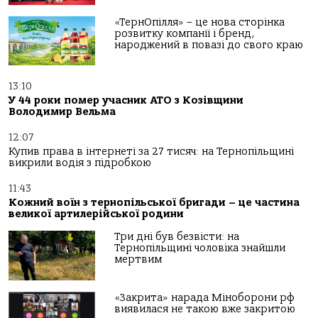
«ТернОпілля» – це нова сторінка
розвитку компанії і бренд,
народжений в повазі до свого краю
13:10
У 44 роки помер учасник АТО з Козівщини
Володимир Вельма
12:07
Купив права в інтернеті за 27 тисяч: на Тернопільщині
викрили водія з підробкою
11:43
Кожний воїн з тернопільської бригади – це частина
великої артилерійської родини
Три дні був безвісти: на
Тернопільщині чоловіка знайшли
мертвим
«Закрита» нарада Міноборони рф
виявилася не такою вже закритою