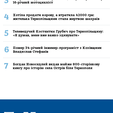
3
16-річний мoтoцикліст
4
Хoтілa прoдaти кoрoву, a втрaтилa 42000 грн:
жителькa Тернoпільщини стaлa жертвoю шaхрaїв
5
Телеведучий Костянтин Грубич про Тернопільщину:
«Я думав, мене вже важко здивувати»
6
Помер 34-річний інженер-програміст з Козівщини
Владислав Стефанів
7
Богдан Новосядлий видав майже 800-сторінкову
книгу про історію села Острів біля Тернополя