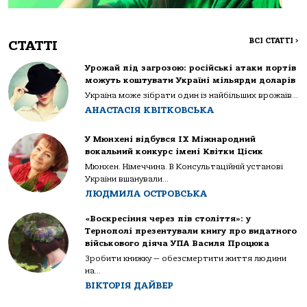
ВСІ СТАТТІ
>
СТАТТІ
Урожай під загрозою: російські атаки портів
можуть коштувати Україні мільярди доларів
Україна може зібрати один із найбільших врожаїв...
АНАСТАСІЯ КВІТКОВСЬКА
У Мюнхені відбувся IX Міжнародний
вокальний конкурс імені Квітки Цісик
Мюнхен. Німеччина. В Консультаційній установі
України вшанували...
ЛЮДМИЛА ОСТРОВСЬКА
«Воскресіння через пів століття»: у
Тернополі презентували книгу про видатного
військового діяча УПА Василя Процюка
Зробити книжку — обезсмертити життя людини
на...
ВІКТОРІЯ ДАЙВЕР