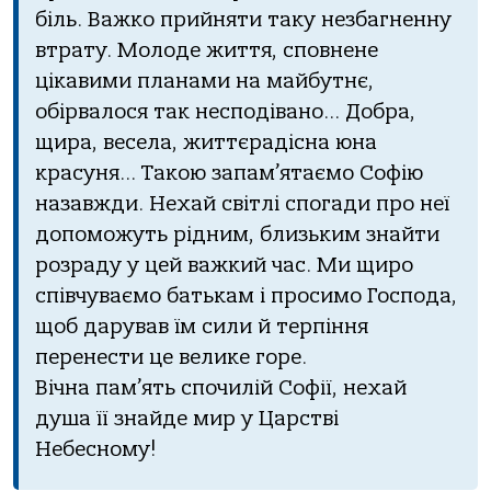
біль. Важко прийняти таку незбагненну
втрату. Молоде життя, сповнене
цікавими планами на майбутнє,
обірвалося так несподівано… Добра,
щира, весела, життєрадісна юна
красуня… Такою запам’ятаємо Софію
назавжди. Нехай світлі спогади про неї
допоможуть рідним, близьким знайти
розраду у цей важкий час. Ми щиро
співчуваємо батькам і просимо Господа,
щоб дарував їм сили й терпіння
перенести це велике горе.
Вічна пам’ять спочилій Софії, нехай
душа її знайде мир у Царстві
Небесному!