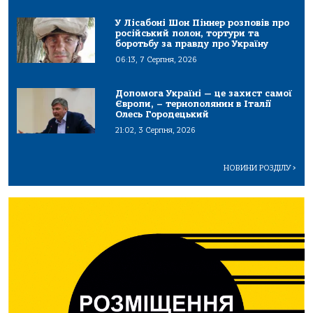
У Лісабоні Шон Піннер розповів про
російський полон, тортури та
боротьбу за правду про Україну
06:13, 7 Серпня, 2026
Допомога Україні — це захист самої
Європи, – тернополянин в Італії
Олесь Городецький
21:02, 3 Серпня, 2026
НОВИНИ РОЗДІЛУ
>