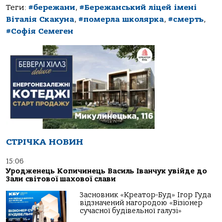
Теги:
#бережани
,
#Бережанський ліцей імені
Віталія Скакуна
,
#померла школярка
,
#смерть
,
#Софія Семеген
СТРІЧКА НОВИН
15:06
Уродженець Копичинець Василь Іванчук увійде до
Зали світової шахової слави
Засновник «Креатор-Буд» Ігор Гуда
відзначений нагородою «Візіонер
сучасної будівельної галузі»