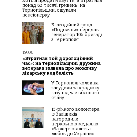
Хотіла продати взуття, а втратила
понад 63 тисячі гривень: на
Тернопільщині ошукали
пенсіонерку
Благодійний фонд
«Подоляни» передав
генератор 105 бригаді
з Тернополя
19:00
«Втратили той дорогоцінний
час»: на Тернопільщині дружина
ветерана заявила про можливу
лікарську недбалість
У Тернополі чоловіка
засудили за крадіжку
газу під час воєнного
стану
15-річного волонтера
із Заліщиків
нагородили
церковною медаллю
«За жертовність і
любов до України»