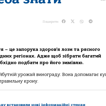
Поширити:
я – це запорука здоров’я лози та рясного
дних регіонах. Адже щоб зібрати багатий
обхідно подбати про його зимівлю.
майбутній урожай винограду. Вона допомагає к
правильну крону.
ду встановили нові інформаційні стенди