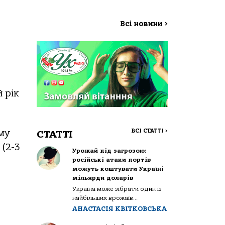
Всі новини
>
 рік
ВСІ СТАТТІ
>
му
СТАТТІ
 (2-3
Урожай під загрозою:
російські атаки портів
можуть коштувати Україні
мільярди доларів
Україна може зібрати один із
найбільших врожаїв...
АНАСТАСІЯ КВІТКОВСЬКА