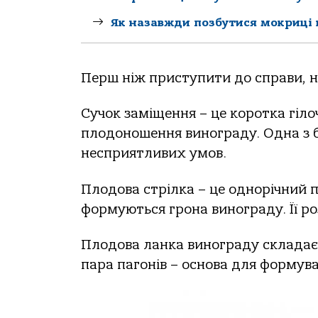
Як назавжди позбутися мокриці н
Перш ніж приступити до справи, 
Сучок заміщення – це коротка гіло
плодоношення винограду. Одна з 
несприятливих умов.
Плодова стрілка – це однорічний п
формуються грона винограду. Її р
Плодова ланка винограду складаєт
пара пагонів – основа для формува