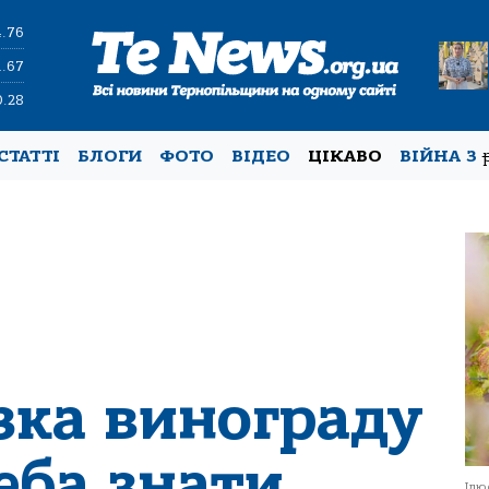
4.76
1.67
0.28
СТАТТІ
БЛОГИ
ФОТО
ВІДЕО
ЦІКАВО
ВІЙНА З
зка винограду
еба знати
Ілю