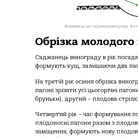
Вказівки щодо обрізки винограду. Фот
Обрізка молодого
Саджанець винограду в рік посадки
формують кущ, залишаючи два паг
На третій рік осіння обрізка вино
пагоні зрізати усі цьогорічні паго
бруньки), другий – плодова стрілк
Четвертий рік – час формування по
плодоносні пагони разом з плодово
заміщення, формують нову плодову 