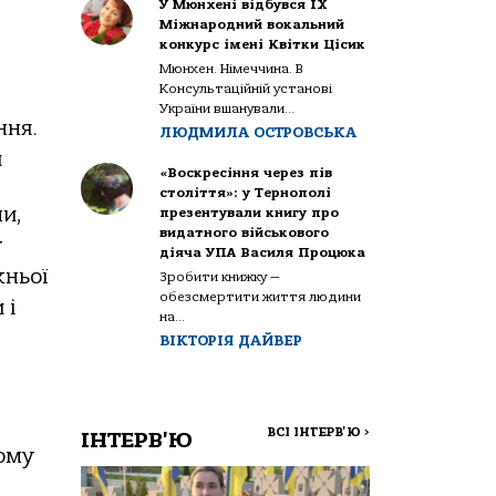
У Мюнхені відбувся IX
Міжнародний вокальний
конкурс імені Квітки Цісик
Мюнхен. Німеччина. В
Консультаційній установі
України вшанували...
ння.
ЛЮДМИЛА ОСТРОВСЬКА
и
«Воскресіння через пів
століття»: у Тернополі
и,
презентували книгу про
видатного військового
у
діяча УПА Василя Процюка
хньої
Зробити книжку —
обезсмертити життя людини
 і
на...
ВІКТОРІЯ ДАЙВЕР
ВСІ ІНТЕРВ'Ю
>
ІНТЕРВ'Ю
ому