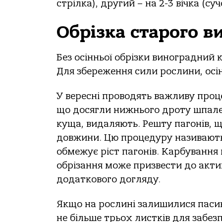
стрілка), другий – на 2-3 вічка (су
Обрізка старого в
Без осінньої обрізки виноградний
Для збереження сили рослини, осі
У вересні проводять важливу проц
що досягли нижнього дроту шпале
куща, видаляють. Решту пагонів, щ
довжини. Цю процедуру називають
обмежує ріст пагонів. Карбування 
обрізання може призвести до акти
додаткового догляду.
Якщо на рослині залишилися паси
не більше трьох листків для забез