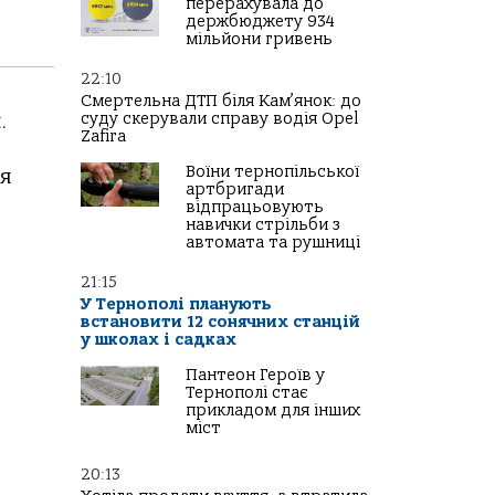
перерахувала до
держбюджету 934
мільйони гривень
22:10
Смертельна ДТП біля Кам’янок: до
.
суду скерували справу водія Opel
Zafira
Воїни тернопільської
ня
артбригади
відпрацьовують
навички стрільби з
автомата та рушниці
21:15
У Тернополі планують
встановити 12 сонячних станцій
у школах і садках
Пантеон Героїв у
Тернополі стає
прикладом для інших
міст
20:13