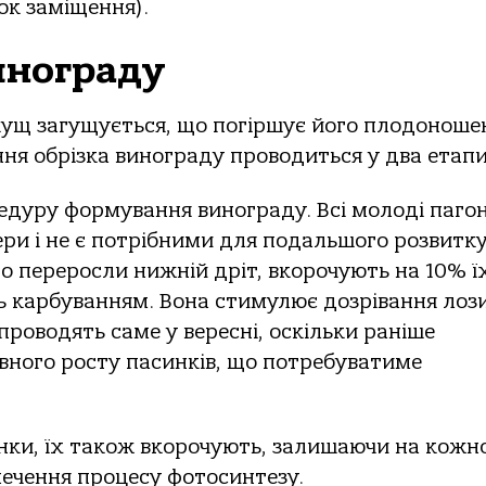
чок заміщення).
инограду
 кущ загущується, що погіршує його плодоноше
ння обрізка винограду проводиться у два етап
едуру формування винограду. Всі молоді пагон
ри і не є потрібними для подальшого розвитк
о переросли нижній дріт, вкорочують на 10% ї
 карбуванням. Вона стимулює дозрівання лози
проводять саме у вересні, оскільки раніше
вного росту пасинків, що потребуватиме
нки, їх також вкорочують, залишаючи на кожн
печення процесу фотосинтезу.