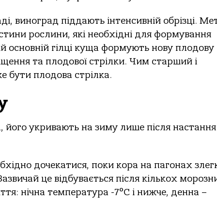
аді, виноград піддають інтенсивній обрізці. Ме
астини рослини, які необхідні для формування
й основній гілці куща формують нову плодову
іщення та плодової стрілки. Чим старший і
 бути плодова стрілка.
у
, його укривають на зиму лише після настання
бхідно дочекатися, поки кора на пагонах злег
 Зазвичай це відбувається після кількох морозн
тя: нічна температура -7°C і нижче, денна –