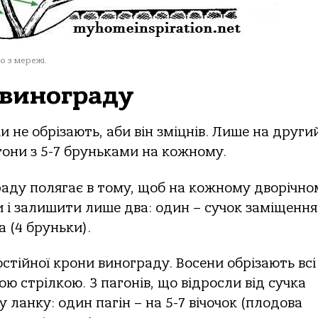
о з мережі.
 винограду
 не обрізають, аби він зміцнів. Лише на другий
они з 5-7 бруньками на кожному.
граду полягає в тому, щоб на кожному дворічно
ни і залишити лише два: один – сучок заміщення
а (4 бруньки).
стійної крони винограду. Восени обрізають всі
ю стрілкою. З пагонів, що відросли від сучка
ланку: один пагін – на 5-7 вічочок (плодова