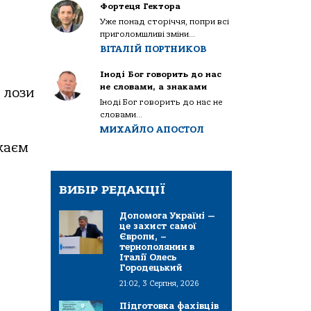
Фортеця Гектора
Уже понад сторіччя, попри всі
приголомшливі зміни...
ВІТАЛІЙ ПОРТНИКОВ
Іноді Бог говорить до нас
не словами, а знаками
 лози
Іноді Бог говорить до нас не
словами...
МИХАЙЛО АПОСТОЛ
жаєм
ВИБІР РЕДАКЦІЇ
Допомога Україні —
це захист самої
Європи, –
тернополянин в
Італії Олесь
Городецький
21:02, 3 Серпня, 2026
Підготовка фахівців