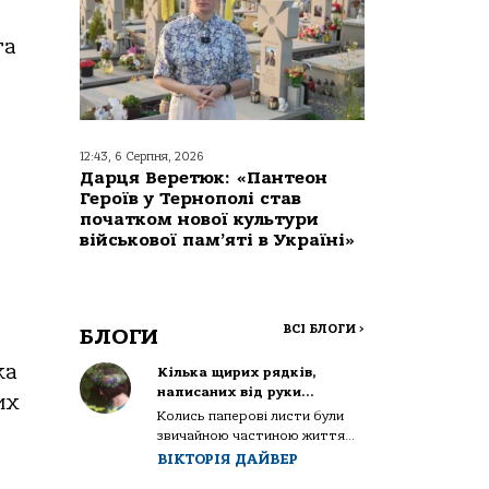
та
12:43, 6 Серпня, 2026
Дарця Веретюк: «Пантеон
Героїв у Тернополі став
початком нової культури
військової пам’яті в Україні»
ВСІ БЛОГИ
>
БЛОГИ
ка
Кілька щирих рядків,
написаних від руки…
их
Колись паперові листи були
звичайною частиною життя...
ВІКТОРІЯ ДАЙВЕР