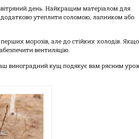
езвітряний день. Найкращим матеріалом для
а додатково утеплити соломою, лапником або
 перших морозів, але до стійких холодів. Якщо
забезпечити вентиляцію.
ваш виноградний кущ подякує вам рясним уро