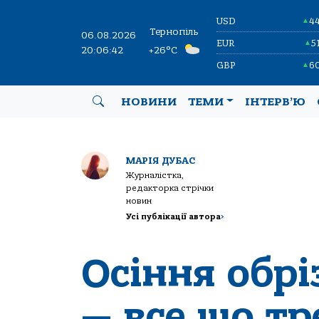
USD
4
▲
Тернопіль
06.08.2026
EUR
5
▲
20:06:43
+26°C
GBP
6
▲
НОВИНИ
ТЕМИ
ІНТЕРВ’Ю
МАРІЯ ДУБАС
Журналістка,
редакторка стрічки
новин
Усі публікації автора
>
Осіння обрі
— все що тр