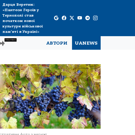
Дарця Веретюк:
«Пантеон Героїв у
Тернополі став
початком нової
культури військової
пам’яті в Україні»
СПЕЦТЕМА
рф
АВТОРИ
UANEWS
стративне фото з мережі.