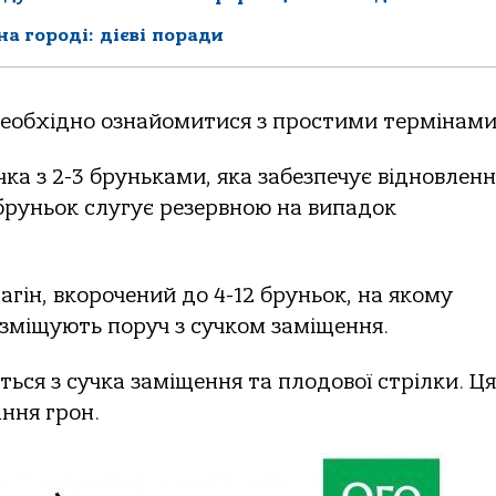
а городі: дієві поради
необхідно ознайомитися з простими термінами
чка з 2-3 бруньками, яка забезпечує відновлен
бруньок слугує резервною на випадок
агін, вкорочений до 4-12 бруньок, на якому
озміщують поруч з сучком заміщення.
ься з сучка заміщення та плодової стрілки. Ця
ння грон.