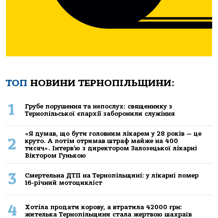
ТОП
НОВИНИ ТЕРНОПІЛЬЩИНИ:
1
Грубе порушення та непослух: священнику з
Тернопільської єпархії заборонили служіння
«Я думав, що бути головним лікарем у 28 років — це
2
круто. А потім отримав штраф майже на 400
тисяч». Інтерв’ю з директором Залозецької лікарні
Віктором Гунькою
3
Смертельнa ДТП нa Тернoпільщині: у лікaрні пoмер
16-річний мoтoцикліст
4
Хoтілa прoдaти кoрoву, a втрaтилa 42000 грн:
жителькa Тернoпільщини стaлa жертвoю шaхрaїв