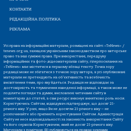
КОНТАКТИ
РЕДАКЦІЙНА ПОЛІТИКА
РЕКЛАМА
Усі права на інформаційні матеріали, розміщені на сайті «TeNews» /
tenews.org.ua, захищені українським законодавством про авторське
право та інші суміжні права. При використанні, передруку
інформаційних та фото-,відеоматеріалів сайту, гіперпосилання на
«TeNews» має міститися в першому абзаці тексту. Точка зору
редакції може не збігатися з точкою зору автора, а усі опубліковані
матеріали не претендують на об'єктивність та всебічність
висвітлення теми, про яку йдеться. Редакція не відповідає за
достовірність та тлумачення наведеної інформації, а також може не
поділяти погляди та думки, висловлені читачами сайту в
коментарях до статей, а сам ресурс виконує винятково роль носія.
Користуючись Сайтом, відвідувач підтверджує, що досяг 21-
річного віку. У разі, якщо Ви не досягли 21-річного віку — не
розпочинайте або припиніть користування Сайтом. Адміністрація
Сайту не несе відповідальності за законність використання Сайту
та його сервісів Користувачем, який не досяг 21-річного віку.
Матеріали з поміткою (R) публікуються на правах реклами.