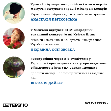
Урожай під загрозою: російські атаки портів
можуть коштувати Україні мільярди доларів
Україна може зібрати один із найбільших врожаїв...
АНАСТАСІЯ КВІТКОВСЬКА
У Мюнхені відбувся IX Міжнародний
вокальний конкурс імені Квітки Цісик
Мюнхен. Німеччина. В Консультаційній установі
України вшанували...
ЛЮДМИЛА ОСТРОВСЬКА
«Воскресіння через пів століття»: у
Тернополі презентували книгу про видатного
військового діяча УПА Василя Процюка
Зробити книжку — обезсмертити життя людини
на...
ВІКТОРІЯ ДАЙВЕР
ВСІ ІНТЕРВ'Ю
>
ІНТЕРВ'Ю