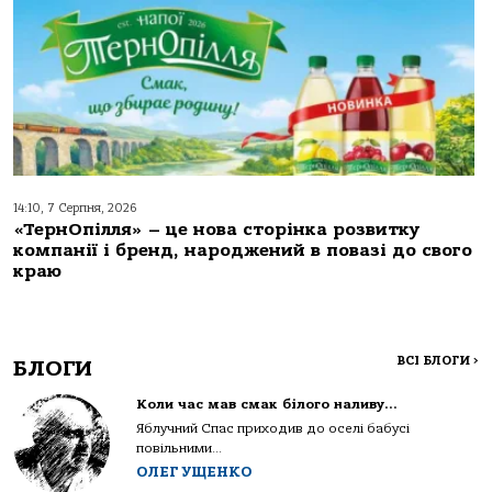
14:10, 7 Серпня, 2026
«ТернОпілля» – це нова сторінка розвитку
компанії і бренд, народжений в повазі до свого
краю
ВСІ БЛОГИ
>
БЛОГИ
Коли час мав смак білого наливу…
Яблучний Спас приходив до оселі бабусі
повільними...
ОЛЕГ УЩЕНКО