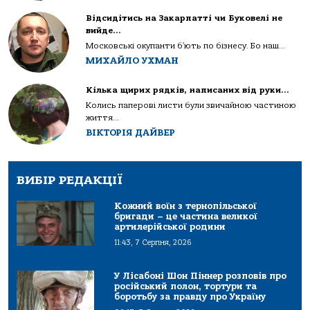
Відсидітись на Закарпатті чи Буковелі не
вийде…
Московські окупанти б’ють по бізнесу. Бо наш...
МИХАЙЛО УХМАН
Кілька щирих рядків, написаних від руки…
Колись паперові листи були звичайною частиною
життя...
ВІКТОРІЯ ДАЙВЕР
ВИБІР РЕДАКЦІЇ
Кожний воїн з тернопільської
бригади – це частина великої
артилерійської родини
11:43, 7 Серпня, 2026
У Лісабоні Шон Піннер розповів про
російський полон, тортури та
боротьбу за правду про Україну