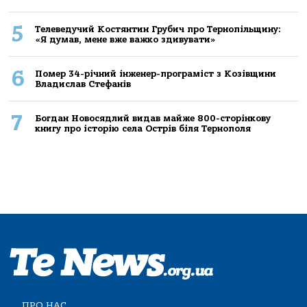
5
Телеведучий Костянтин Грубич про Тернопільщину:
«Я думав, мене вже важко здивувати»
6
Помер 34-річний інженер-програміст з Козівщини
Владислав Стефанів
7
Богдан Новосядлий видав майже 800-сторінкову
книгу про історію села Острів біля Тернополя
ПРО НАС