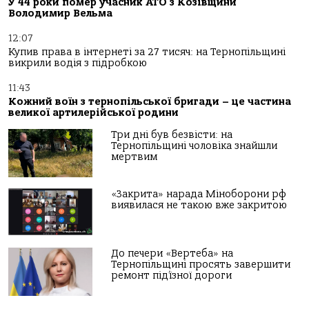
У 44 роки помер учасник АТО з Козівщини
Володимир Вельма
12:07
Купив права в інтернеті за 27 тисяч: на Тернопільщині
викрили водія з підробкою
11:43
Кожний воїн з тернопільської бригади – це частина
великої артилерійської родини
Три дні був безвісти: на
Тернопільщині чоловіка знайшли
мертвим
«Закрита» нарада Міноборони рф
виявилася не такою вже закритою
До печери «Вертеба» на
Тернопільщині просять завершити
ремонт під’їзної дороги