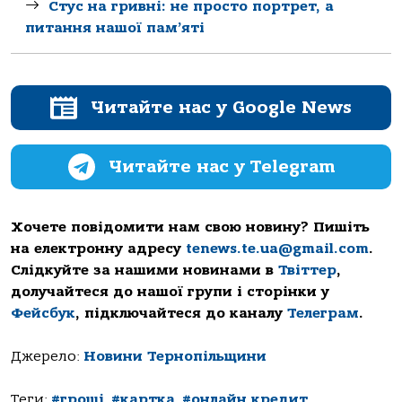
Стус на гривні: не просто портрет, а
питання нашої пам’яті
Читайте нас у Google News
Читайте нас у Telegram
Хочете повідомити нам свою новину? Пишіть
на електронну адресу
tenews.te.ua@gmail.com
.
Слідкуйте за нашими новинами в
Твіттер
,
долучайтеся до нашої групи і сторінки у
Фейсбук
, підключайтеся до каналу
Телеграм
.
Джерело:
Новини Тернопільщини
Теги:
#гроші
,
#картка
,
#онлайн кредит