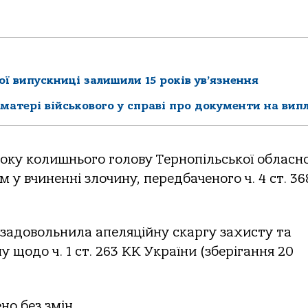
ої випускниці залишили 15 років ув’язнення
матері військового у справі про документи на вип
року колишнього голову Тернопільської обласно
у вчиненні злочину, передбаченого ч. 4 ст. 368,
задовольнила апеляційну скаргу захисту та
 щодо ч. 1 ст. 263 КК України (зберігання 20
но без змін.