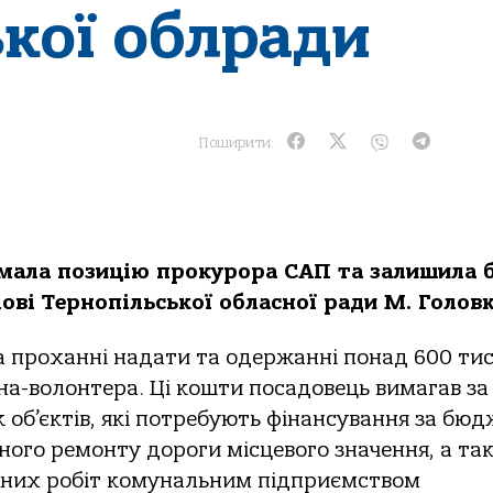
ької облради
Поширити:
мала позицію прокурора САП та залишила 
ві Тернопільської обласної ради М. Головк
а проханні надати та одержанні понад 600 тис
на-волонтера. Ці кошти посадовець вимагав за
 об’єктів, які потребують фінансування за бюд
ьного ремонту дороги місцевого значення, а та
аних робіт комунальним підприємством