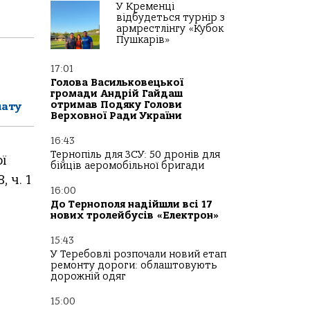
У Кременці
відбудеться турнір з
армрестлінгу «Кубок
Пушкарів»
17:01
Голова Васильковецької
громади Андрій Гайдаш
отримав Подяку Голови
лату
Верховної Ради України
16:43
Тернопіль для ЗСУ: 50 дронів для
ї
бійців аеромобільної бригади
 ч. 1
16:00
До Тернополя надійшли всі 17
нових тролейбусів «Електрон»
15:43
У Теребовлі розпочали новий етап
ремонту дороги: облаштовують
дорожній одяг
15:00