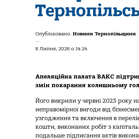
Тернопільс
Опубліковано:
Новини Тернопільщини
—
8 Липня, 2026 о 14:24
Апеляційна палата ВАКС підтри
змін покарання колишньому голо
Його викрили у червні 2023 року н
неправомірної вигоди від бізнесме
узгодження та включення в перелік
кошти, виконаних робіт з капітал
подальше підписання актів викон