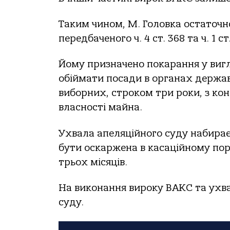
Таким чином, М. Головка остаточн
передбаченого ч. 4 ст. 368 та ч. 1 с
Йому призначено покарання у вигля
обіймати посади в органах держав
виборних, строком три роки, з кон
власності майна.
Ухвала апеляційного суду набира
бути оскаржена в касаційному по
трьох місяців.
На виконання вироку ВАКС та ухва
суду.