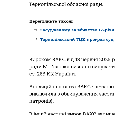
Тернопільської обласної ради.
Перегляньте також:
Засудженому за вбивство 17-річн
Тернопільський ТЦК програв суд 
Вироком ВАКС від 18 червня 2025 
ради М. Головка визнано винуватим 
ст. 263 КК України.
Апеляційна палата ВАКС частково 
виключила з обвинувачення частину
патронів).
В іншій частині вирок ВАКС залише