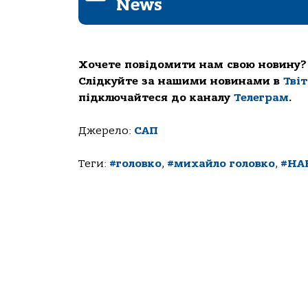
News
Хочете повідомити нам свою новину?
Слідкуйте за нашими новинами в
Тві
підключайтеся до каналу
Телеграм
.
Джерело:
САП
Теги:
#головко
,
#михайло головко
,
#НА