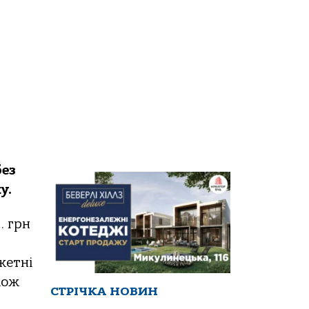
без
у.
. грн
жетні
кож
СТРІЧКА НОВИН