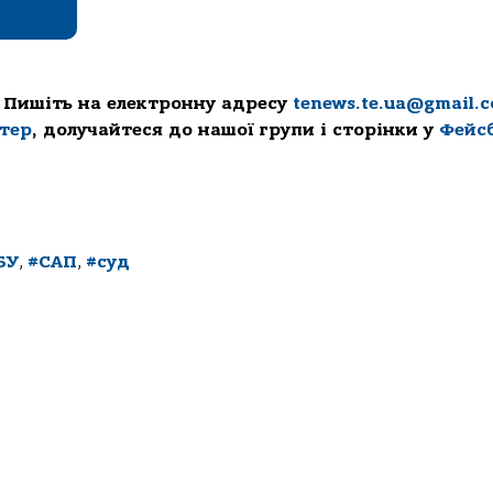
 Пишіть на електронну адресу
tenews.te.ua@gmail.
ттер
, долучайтеся до нашої групи і сторінки у
Фейс
БУ
,
#САП
,
#суд