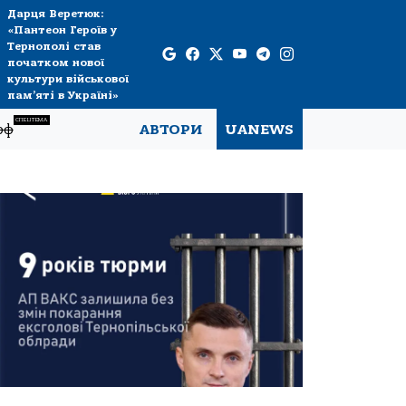
Дарця Веретюк:
«Пантеон Героїв у
Тернополі став
початком нової
культури військової
пам’яті в Україні»
СПЕЦТЕМА
рф
АВТОРИ
UANEWS