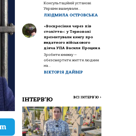
Консультаційній установі
України вшанували...
ЛЮДМИЛА ОСТРОВСЬКА
«Воскресіння через пів
століття»: у Тернополі
презентували книгу про
видатного військового
діяча УПА Василя Процюка
Зробити книжку —
обезсмертити життя людини
на...
ВІКТОРІЯ ДАЙВЕР
ВСІ ІНТЕРВ'Ю
>
ІНТЕРВ'Ю
am