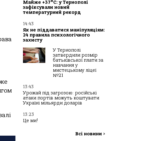
Майже +37°C: у Тернополі
зафіксували новий
температурний рекорд
14:43
Як не піддаватися маніпуляціям:
24 правила психологічного
рава
захисту
У Тернополі
затвердили розмір
батьківської плати за
навчання у
мистецькому ліцеї
№21
оже
13:43
ягом
Урожай під загрозою: російські
атаки портів можуть коштувати
Україні мільярди доларів
13:23
залі
Це ми!
Всі новини
>