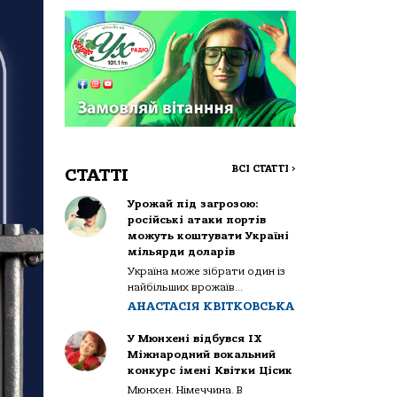
ВСІ СТАТТІ
>
СТАТТІ
Урожай під загрозою:
російські атаки портів
можуть коштувати Україні
мільярди доларів
Україна може зібрати один із
найбільших врожаїв...
АНАСТАСІЯ КВІТКОВСЬКА
У Мюнхені відбувся IX
Міжнародний вокальний
конкурс імені Квітки Цісик
Мюнхен. Німеччина. В