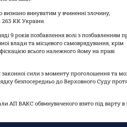
о визнано винуватим у вчиненні злочину,
т. 263 КК України.
ді 9 років позбавлення волі з позбавленням п
ної влади та місцевого самоврядування, крім
фіскацією всього належного йому на праві
є законної сили з моменту проголошення та м
рядку безпосередньо до Верховного Суду прот
ли АП ВАКС обвинуваченого взято під варту в 