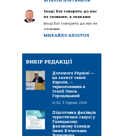
ВІТАЛІЙ ПОРТНИКОВ
Іноді Бог говорить до нас
не словами, а знаками
Іноді Бог говорить до нас не
словами...
МИХАЙЛО АПОСТОЛ
ВИБІР РЕДАКЦІЇ
Допомога Україні —
це захист самої
Європи, –
тернополянин в
Італії Олесь
Городецький
21:02, 3 Серпня, 2026
Підготовка фахівців
туристичної галузі у
Галицькому
фаховому коледж
імені В’ячеслава
Чорновола