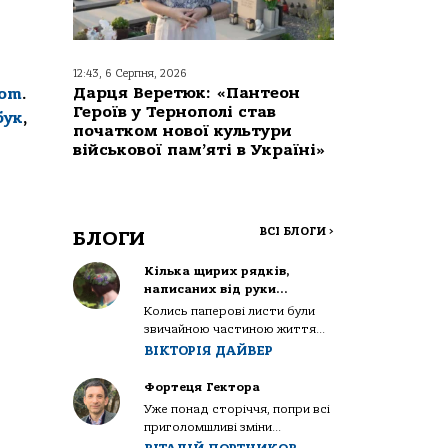
12:43, 6 Серпня, 2026
Дарця Веретюк: «Пантеон
com
.
Героїв у Тернополі став
бук
,
початком нової культури
військової пам’яті в Україні»
ВСІ БЛОГИ
>
БЛОГИ
Кілька щирих рядків,
написаних від руки…
Колись паперові листи були
звичайною частиною життя...
ВІКТОРІЯ ДАЙВЕР
Фортеця Гектора
Уже понад сторіччя, попри всі
приголомшливі зміни...