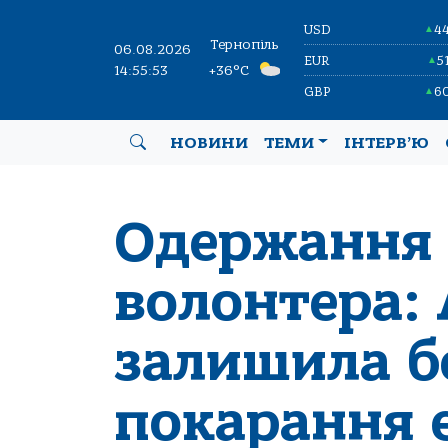
USD
4
▲
Тернопіль
06.08.2026
EUR
5
▲
14:55:54
+36°C
GBP
6
▲
НОВИНИ
ТЕМИ
ІНТЕРВ’Ю
Одержання 
волонтера:
залишила б
покарання е