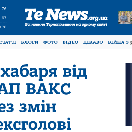
4.76
1.67
0.28
СТАТТІ
БЛОГИ
ФОТО
ВІДЕО
ЦІКАВО
ВІЙНА З
хабаря від
 АП ВАКС
ез змін
ксголові