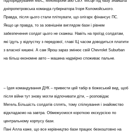
підпорядкування МВС, Міноборони або СБУ. Місце під базу знайшла
дніпропетровська команда губернатора Ігоря Коломойського.
Правда, після цього стали пліткувати, що олігарх фінансує ПС.
Якщо це правда, то за зовнішнім виглядом бази і рівнем
забезпечення солдат цього не скажеш. Навіть на проїзд солдатам,
які їдуть у відпустку з передової, главі ІЦ часом доводиться платити
з власної кишені. А сам Ярош зараз змінює свій Chevrolet Suburban
на більш економне авто – машина надмірно споживає пальне.
– Ідея командування ДУК – привести цей табір в божеський вид, щоб
після війни тут знову могли відпочивати діти, – розповідає
Мегель.Більшість солдатів сплять, тому спілкування і знайомство
відкладаємо на завтра. Обмежуємося короткою екскурсією по
центральному корпусу бази.
Пані Алла каже, що все керівництво бази працює безкоштовно на