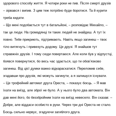
здорового способу життя. Я чотири роки не пив. Після смерті друзів
– зірвався і випив. З цим теж потрібно буде боротися. Та й курити
треба кидати.
– Що мені подобається тут в батальйоні, – розповідає Михайло, –
так це люди. На громадянці ти таких людей не знайдеш. А тут їх
повно. Тебе прикриють, підтримають. Навіть якщо загинеш – твоє
тіло витягнуть і привезуть додому. Це друзі. Я знайшов тут
справжніх друзів. І тому сюди повертаюся. Але коли був у відпустці,
боявся повернутися, бо весь час здається, що ти обов’язково
загинеш. Від цієї думки важко відкараскатися. Переломив себе,
згадавши про друзів, які можуть загинути, а я залишуся існувати.
– Це трофейний автомат друга Ореста, – показує боєць. – Я мав
їхати на виїзд, але зброї не було. А у нього було два автомата. Він
дав мені його, бо беззбройним їхати на виїзд невесело. Він сказав: –
Добре, але віддаси особисто в руки. Через три дні Ореста не стало.
Боєць сильно нервує, згадуючи загиблого друга.