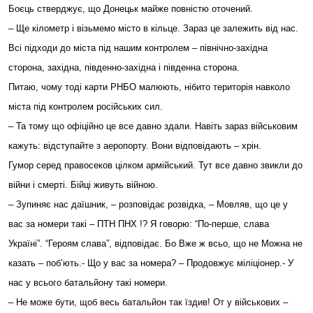
Боєць стверджує, що Донецьк майже повністю оточений.
– Ще кілометр і візьмемо місто в кільце. Зараз це залежить від нас.
Всі підходи до міста під нашим контролем – північно-західна
сторона, західна, південно-західна і південна сторона.
Питаю, чому тоді карти РНБО малюють, нібито територія навколо
міста під контролем російських сил.
– Та тому що офіційно це все давно здали. Навіть зараз військовим
кажуть: відступайте з аеропорту. Вони відповідають – хрін.
Гумор серед правосеков цілком армійський. Тут все давно звикли до
війни і смерті. Бійці живуть війною.
– Зупиняє нас даїшник, – розповідає розвідка, – Мовляв, що це у
вас за номери такі – ПТН ПНХ !? Я говорю: “По-перше, слава
Україні”. “Героям слава”, відповідає. Бо Вже ж всьо, що не Можна не
казать – поб’ють.- Що у вас за номера? – Продовжує міліціонер.- У
нас у всього батальйону такі номери.
– Не може бути, щоб весь батальйон так їздив! От у військових –