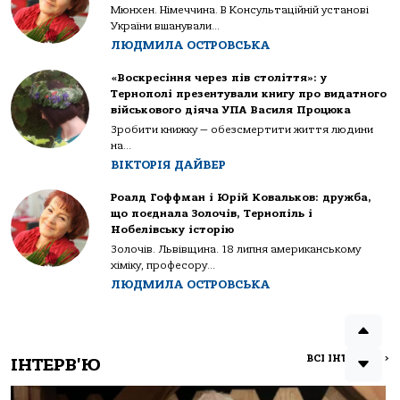
Мюнхен. Німеччина. В Консультаційній установі
України вшанували...
ЛЮДМИЛА ОСТРОВСЬКА
«Воскресіння через пів століття»: у
Тернополі презентували книгу про видатного
військового діяча УПА Василя Процюка
Зробити книжку — обезсмертити життя людини
на...
ВІКТОРІЯ ДАЙВЕР
Роалд Гоффман і Юрій Ковальков: дружба,
що поєднала Золочів, Тернопіль і
Нобелівську історію
Золочів. Львівщина. 18 липня американському
хіміку, професору...
ЛЮДМИЛА ОСТРОВСЬКА
ВСІ ІНТЕРВ'Ю
>
ІНТЕРВ'Ю