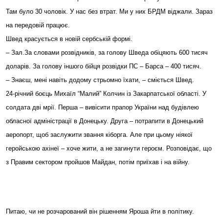
Там було 30 чоловік. У нас без втрат. Ми у них БРДМ віджали. Зараз
на передовій працює.
Швед красується в новій сербській формі.
– Зал.За словами розвідників, за голову Шведа обіцяють 600 тисяч
доларів. За голову іншого бійця розвідки ПС – Барса – 400 тисяч.
– Знаєш, мені навіть додому стрьомно їхати, – сміється Швед.
24-річний боєць Михаїл “Малий” Колчин із Закарпатської області. У
солдата дві мрії. Перша – вивісити прапор України над будівлею
обласної адміністрації в Донецьку. Друга – потрапити в Донецький
аеропорт, щоб заслужити звання кіборга. Але при цьому ніякої
геройською ахінеї – хоче жити, а не загинути героєм. Розповідає, що
з Правим сектором пройшов Майдан, потім приїхав і на війну.
Питаю, чи не розчарований він рішенням Яроша йти в політику.