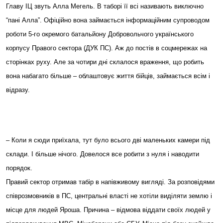
Главу ІЦ звуть Алла Мегель. В таборі її всі називають виключно
“пані Алла”. Офіційно вона займається інформаційним супроводом
роботи 5-го окремого батальйону Добровольчого українського
корпусу Правого сектора (ДУК ПС). Аж до постів в соцмережах на
сторінках руху. Але за чотири дні склалося враження, що робить
вона набагато більше – облаштовує життя бійців, займається всім і
відразу.
– Коли я сюди приїхала, тут було всього дві маленьких камери під
склади. І більше нічого. Довелося все робити з нуля і наводити
порядок.
Правий сектор отримав табір в напівживому вигляді. За розповідями
співрозмовників в ПС, центральні власті не хотіли виділяти землю і
місце для людей Яроша. Причина – відмова віддати своїх людей у