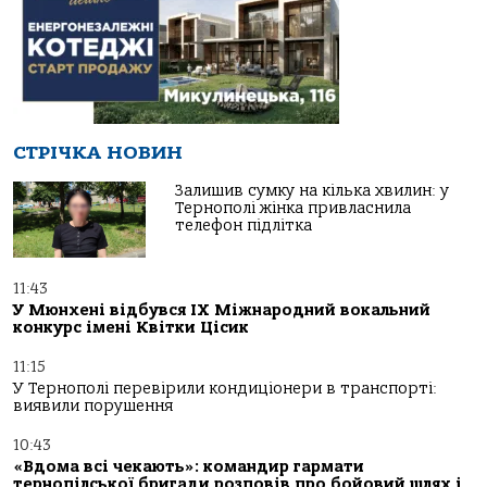
СТРІЧКА НОВИН
Залишив сумку на кілька хвилин: у
Тернополі жінка привласнила
телефон підлітка
11:43
У Мюнхені відбувся IX Міжнародний вокальний
конкурс імені Квітки Цісик
11:15
У Тернополі перевірили кондиціонери в транспорті:
виявили порушення
10:43
«Вдома всі чекають»: командир гармати
тернопілської бригади розповів про бойовий шлях і