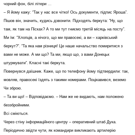
чорний фон, білі літери …
– Я йому кажу: “Так у нас все чітко! Ось документи, підпис Яроша”.
Пішов він, значить, кудись дзвонити. Підходять беркута: “Ну, що
там, як там на Пісках? А то ми тут гниємо третій місяць на посту”.
Ми їм: “Хлопців, а нічого, що ми правосекі, а ви – харківський
беркут?”. “Та яка нам різниця! Це наше начальство помиритися з
вами не може. А ми що? Та ми, якщо що, з вами Донецьк
штурмувати”. Класні такі беркута.
Повернувся даїшник. Каже, що по телефону йому підтвердили: так,
мовляв, правосекі їздять з такими номерами. Поцікавився, веземо
Чи зброю.
– Та ви що! – Відповідаємо. – Нам же не видають, нам положено
беззбройними.
Всі сміються.
Через стіну інформаційного центру – оперативний штаб Дука.
Періодично звідти чути, як командири викликають артилерію