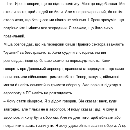
– Так, Ярош говорив, що не піде в політику. Мені це подобалося. Ми
стояли за те, щоб людей не били. Але я не розчарований, бо потім
стало ясно, що без цього ми нічого не змінимо. І Ярош зрозумів, що
потрібно йти і міняти все зсередини. Я вважаю, що його вибір
правильний.
Міша розповідає, що на передовій бійців Правого сектора вважають
“рушити” за безстрашність. Хоча судячи з історіям, які він
розповідає, іноді це більше схоже на нерозсудливість. Коли
говорять про Донецький аеропорт, правосекі стверджують, що саме
вони навчили військових тримати об’єкт. Тепер, кажуть, військові
могли б навіть самостійно тримати оборону. Але варіант відходу з
аеропорту в ПС навіть не розглядають.
– Хочу стати кіборгом. Я з дідом говорив. Він сказав: внук, куди
завгодно, але тільки не в аеропорт. Я йому сказав: дід, я хочу в
аеропорт, я хочу бути кіборгом. Але не для того, щоб вбивати або
потрапити в заміс і загинути. Я хочу удостоїтися звання кіборга. А це