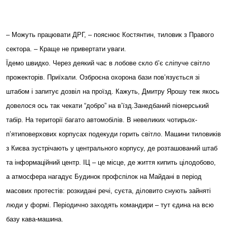
– Можуть працювати ДРГ, – пояснює Костянтин, тиловик з Правого
сектора. – Краще не привертати уваги.
Їдемо швидко. Через деякий час в лобове скло б’є сліпуче світло
прожекторів. Приїхали. Озброєна охорона бази пов’язується зі
штабом і запитує дозвіл на проїзд. Кажуть, Дмитру Ярошу теж якось
довелося ось так чекати “добро” на в’їзд.Занедбаний піонерський
табір. На території багато автомобілів. В невеликих чотирьох-
п’ятиповерхових корпусах подекуди горить світло. Машини тиловиків
з Києва зустрічають у центрального корпусу, де розташований штаб
та інформаційний центр. ІЦ – це місце, де життя кипить цілодобово,
а атмосфера нагадує Будинок профспілок на Майдані в період
масових протестів: розкидані речі, суєта, діловито снують зайняті
люди у формі. Періодично заходять командири – тут єдина на всю
базу кава-машина.