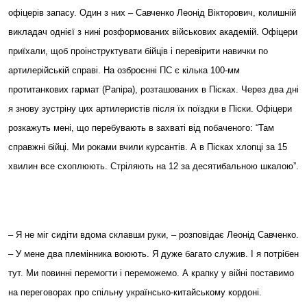
офіцерів запасу. Один з них – Савченко Леонід Вікторович, колишній
викладач однієї з нині розформованих військових академій. Офіцери
приїхали, щоб проінструктувати бійців і перевірити навички по
артилерійській справі. На озброєнні ПС є кілька 100-мм
протитанкових гармат (Рапіра), розташованих в Пісках. Через два дні
я знову зустріну цих артилеристів після їх поїздки в Піски. Офіцери
розкажуть мені, що перебувають в захваті від побаченого: “Там
справжні бійці. Ми роками вчили курсантів. А в Пісках хлопці за 15
хвилин все схоплюють. Стріляють на 12 за десятибальною шкалою”.
– Я не міг сидіти вдома склавши руки, – розповідає Леонід Савченко.
– У мене два племінника воюють. Я дуже багато служив. І я потрібен
тут. Ми повинні перемогти і переможемо. А крапку у війні поставимо
на переговорах про спільну українсько-китайському кордоні.