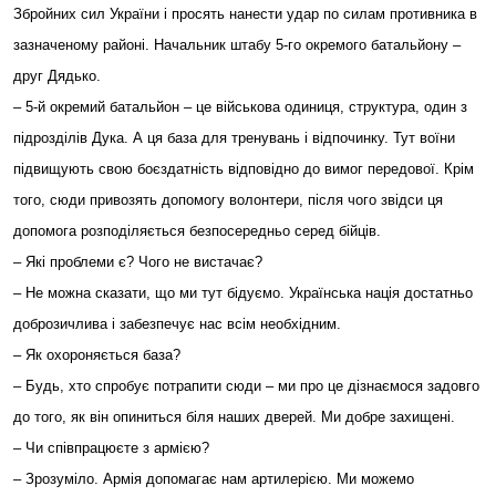
Збройних сил України і просять нанести удар по силам противника в
зазначеному районі. Начальник штабу 5-го окремого батальйону –
друг Дядько.
– 5-й окремий батальйон – це військова одиниця, структура, один з
підрозділів Дука. А ця база для тренувань і відпочинку. Тут воїни
підвищують свою боєздатність відповідно до вимог передової. Крім
того, сюди привозять допомогу волонтери, після чого звідси ця
допомога розподіляється безпосередньо серед бійців.
– Які проблеми є? Чого не вистачає?
– Не можна сказати, що ми тут бідуємо. Українська нація достатньо
доброзичлива і забезпечує нас всім необхідним.
– Як охороняється база?
– Будь, хто спробує потрапити сюди – ми про це дізнаємося задовго
до того, як він опиниться біля наших дверей. Ми добре захищені.
– Чи співпрацюєте з армією?
– Зрозуміло. Армія допомагає нам артилерією. Ми можемо