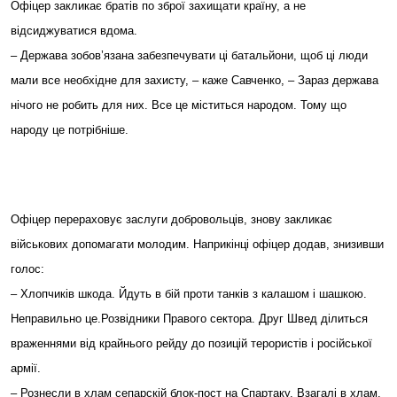
Офіцер закликає братів по зброї захищати країну, а не
відсиджуватися вдома.
– Держава зобов’язана забезпечувати ці батальйони, щоб ці люди
мали все необхідне для захисту, – каже Савченко, – Зараз держава
нічого не робить для них. Все це міститься народом. Тому що
народу це потрібніше.
Офіцер перераховує заслуги добровольців, знову закликає
військових допомагати молодим. Наприкінці офіцер додав, знизивши
голос:
– Хлопчиків шкода. Йдуть в бій проти танків з калашом і шашкою.
Неправильно це.Розвідники Правого сектора. Друг Швед ділиться
враженнями від крайнього рейду до позицій терористів і російської
армії.
– Рознесли в хлам сепарскій блок-пост на Спартаку. Взагалі в хлам.