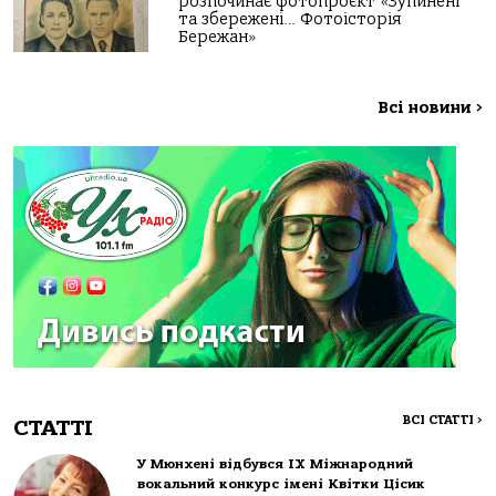
розпочинає фотопроєкт «Зупинені
та збережені… Фотоісторія
Бережан»
Всі новини
>
ВСІ СТАТТІ
>
СТАТТІ
У Мюнхені відбувся IX Міжнародний
вокальний конкурс імені Квітки Цісик