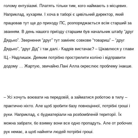
голому ентузіазмі. Платять тільки тим, кого наймають з місцевих.
Наприклад, кухарям. І хоча в таборі є цивільний директор, який
працював тут ще до приходу ПС, розпоряджається всім старший за
званням. В день нашого приїзду старшим був начальник штабу “друг
Дядько”. Звернення “друг” тут заміняє совкове “товариш” – “друг
Дядько”, “друг Дід” і так далі.- Кадрів вистачає? – Цікавлюся у глави
ІЦ.- Надлишок. Деяким потрібно прострелити коліно і відправити
додому … Жартую, звичайно.Пані Алла окреслює проблему інакше.
– Усі хочуть воювати на передовій, а займатися роботою в тилу –
практично ніхто. Але щоб зробити базу повноцінної, потрібні гроші і
руки. Наприклад, є будматеріали на розбомбленій території. Їх
можна забрати, бо взимку вони все одно пропадуть. Але от робочих
рук немає, а щоб найняти людей потрібні гроші.