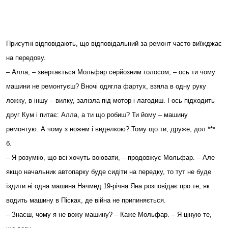
Присутні відповідають, що відповідальний за ремонт часто виїжджає
на передову.
– Алла, – звертається Мольфар серйозним голосом, – ось ти чому
машини не ремонтуєш? Вночі одягла фартух, взяла в одну руку
ложку, в іншу – вилку, залізла під мотор і лагодиш. І ось підходить
друг Кум і питає: Алла, а ти що робиш? Ти йому – машину
ремонтую. А чому з ножем і виделкою? Тому що ти, друже, дол ***
б.
– Я розумію, що всі хочуть воювати, – продовжує Мольфар. – Але
якщо начальник автопарку буде сидіти на передку, то тут не буде
їздити ні одна машина.Начмед 19-річна Яна розповідає про те, як
водить машину в Пісках, де війна не припиняється.
– Знаєш, чому я не вожу машину? – Каже Мольфар. – Я ціную те,