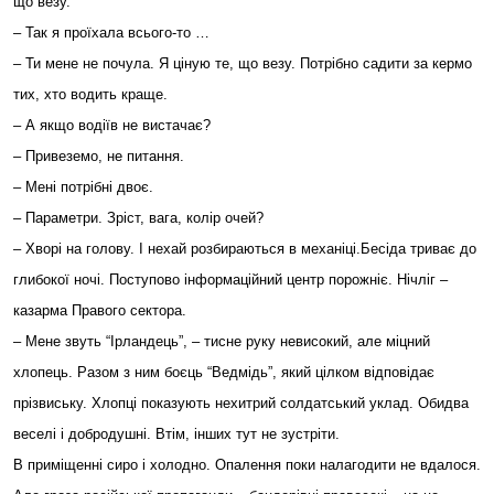
що везу.
– Так я проїхала всього-то …
– Ти мене не почула. Я ціную те, що везу. Потрібно садити за кермо
тих, хто водить краще.
– А якщо водіїв не вистачає?
– Привеземо, не питання.
– Мені потрібні двоє.
– Параметри. Зріст, вага, колір очей?
– Хворі на голову. І нехай розбираються в механіці.Бесіда триває до
глибокої ночі. Поступово інформаційний центр порожніє. Нічліг –
казарма Правого сектора.
– Мене звуть “Ірландець”, – тисне руку невисокий, але міцний
хлопець. Разом з ним боєць “Ведмідь”, який цілком відповідає
прізвиську. Хлопці показують нехитрий солдатський уклад. Обидва
веселі і добродушні. Втім, інших тут не зустріти.
В приміщенні сиро і холодно. Опалення поки налагодити не вдалося.