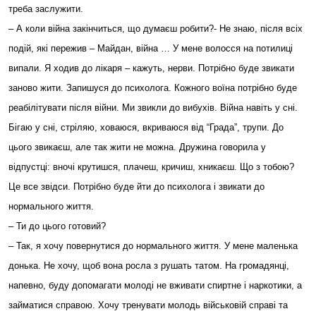
треба заслужити.
– А коли війна закінчиться, що думаєш робити?- Не знаю, після всіх
подій, які пережив – Майдан, війна … У мене волосся на потилиці
випали. Я ходив до лікаря – кажуть, нерви. Потрібно буде звикати
заново жити. Запишуся до психолога. Кожного воїна потрібно буде
реабілітувати після війни. Ми звикли до вибухів. Війна навіть у сні.
Бігаю у сні, стріляю, ховаюся, вкриваюся від “Града”, трупи. До
цього звикаєш, але так жити не можна. Дружина говорила у
відпустці: вночі крутишся, плачеш, кричиш, хникаєш. Що з тобою?
Це все звідси. Потрібно буде йти до психолога і звикати до
нормального життя.
– Ти до цього готовий?
– Так, я хочу повернутися до нормального життя. У мене маленька
донька. Не хочу, щоб вона росла з рушать татом. На громадянці,
напевно, буду допомагати молоді не вживати спиртне і наркотики, а
займатися справою. Хочу тренувати молодь військовій справі та