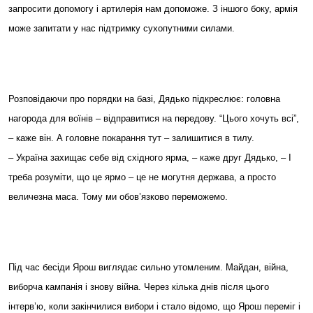
запросити допомогу і артилерія нам допоможе. З іншого боку, армія
може запитати у нас підтримку сухопутними силами.
Розповідаючи про порядки на базі, Дядько підкреслює: головна
нагорода для воїнів – відправитися на передову. “Цього хочуть всі”,
– каже він. А головне покарання тут – залишитися в тилу.
– Україна захищає себе від східного ярма, – каже друг Дядько, – І
треба розуміти, що це ярмо – це не могутня держава, а просто
величезна маса. Тому ми обов’язково переможемо.
Під час бесіди Ярош виглядає сильно утомленим. Майдан, війна,
виборча кампанія і знову війна. Через кілька днів після цього
інтерв’ю, коли закінчилися вибори і стало відомо, що Ярош переміг і