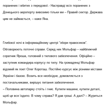
поранених і вбитих з передової.- Насправді всіх поранених з
Донецького аеропорту вивозимо тільки ми – Правий сектор. Держава
цим не займається, – каже Яна.
Глибокої ночі в інформаційному центрі “збори правосеков”.
Обговорюють поточні справи. Серед них Мольфар – найближчий
соратник Яроша, головний з тилового забезпечення. Офіційно –
заступник командира корпусу по тилу. На громадянці Мольфар
відомий як поет Олег Короташ. Постійно курсує між різними містами
України і базою. Возить все необхідне, домовляється з
постачальниками, вирішує питання забезпечення.
– Половина автопарку стоїть і гниє. Купили машини, купили деталі,
щоб це все їздило. В чому справа? Я дав гроші. А далі? – Журиться
Мольфар.