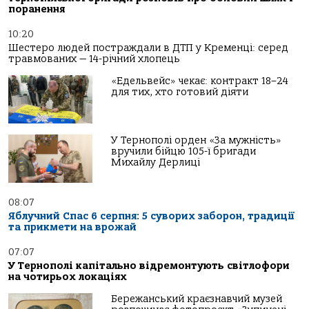
поранення
10:20
Шестеро людей постраждали в ДТП у Кременці: серед
травмованих — 14-річний хлопець
«Едельвейс» чекає: контракт 18–24
для тих, хто готовий діяти
У Тернополі орден «За мужність»
вручили бійцю 105-ї бригади
Михайлу Дерлиці
08:07
Яблучний Спас 6 серпня: 5 суворих заборон, традиції
та прикмети на врожай
07:07
У Тернополі капітально відремонтують світлофори
на чотирьох локаціях
Бережанський краєзнавчий музей