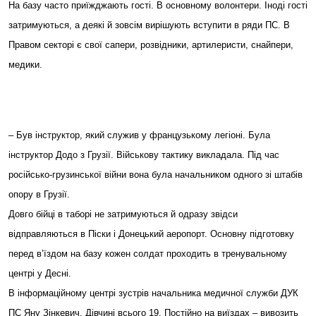
На базу часто приїжджають гості. В основному волонтери. Іноді гості
затримуються, а деякі й зовсім вирішують вступити в ряди ПС. В
Правом секторі є свої сапери, розвідники, артилеристи, снайпери,
медики.
– Був інструктор, який служив у французькому легіоні. Була
інструктор Додо з Грузії. Військову тактику викладала. Під час
російсько-грузинської війни вона була начальником одного зі штабів
опору в Грузії.
Довго бійці в таборі не затримуються й одразу звідси
відправляються в Піски і Донецький аеропорт. Основну підготовку
перед в’їздом на базу кожен солдат проходить в тренувальному
центрі у Десні.
В інформаційному центрі зустрів начальника медичної служби ДУК
ПС Яну Зінкевич. Дівчині всього 19. Постійно на виїздах – вивозить