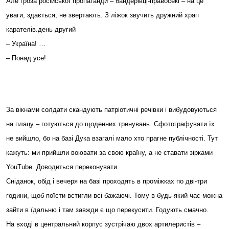
Але гроза російської пропаганди – бандерівці-правосекі – на це
уваги, здається, не звертають. З ліжок звучить дружний храп
карателів.день другий
– Україна! …
– Понад усе!
За вікнами солдати скандують патріотичні речівки і вибудовуються
на плацу – готуються до щоденних тренувань. Сфотографувати їх
не вийшло, бо на базі Дука взагалі мало хто прагне публічності. Тут
кажуть: ми прийшли воювати за свою країну, а не ставати зірками
YouTube. Доводиться переконувати.
Сніданок, обід і вечеря на базі проходять в проміжках по дві-три
години, щоб поїсти встигли всі бажаючі. Тому в будь-який час можна
зайти в їдальню і там завжди є що перекусити. Годують смачно.
На вході в центральний корпус зустрічаю двох артилеристів –