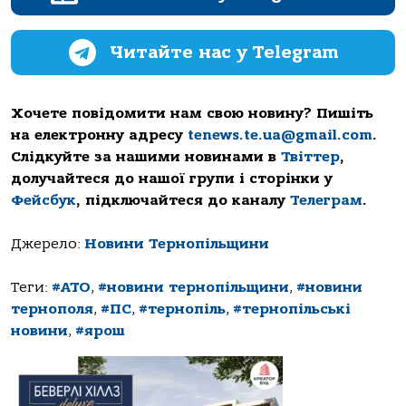
Читайте нас у Telegram
Хочете повідомити нам свою новину? Пишіть
на електронну адресу
tenews.te.ua@gmail.com
.
Слідкуйте за нашими новинами в
Твіттер
,
долучайтеся до нашої групи і сторінки у
Фейсбук
, підключайтеся до каналу
Телеграм
.
Джерело:
Новини Тернопільщини
Теги:
#АТО
,
#новини тернопільщини
,
#новини
тернополя
,
#ПС
,
#тернопіль
,
#тернопільські
новини
,
#ярош