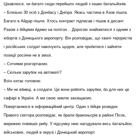
Цікавлюся, чи багато сюди перейшло людей з інших батальйонів.
– Близько 30 осіб з Донбасу і Дніпра. Якась частина в Азов пішла.
Багато в Айдар пішли. Хтось контракт підписав і пішов в десант.
Разом з бійцями йдемо на полігон .. Дорогою знайомлюся з одним з
кіборгів з Донецького аеропорту. Він розповідає, що хвилі терористів
і російських солдат накочують щодня, але пробитися і зайняти
позиції росіяни не в змозі.
– Сотнями розгортаємо.
– Скільки зарубок на автоматі?
Воїн хитає головою.
– Ми не вбивці, а солдати. Це вони роблять зарубки, бо для них це
сафарі в Україні. А ми свою землю захищаємо.
Повертаємося в інформаційний центр. Один з бійців розвідки
Правого сектора розповідає, як брали браконьєрів в районі Пісок,
мережею ловівшіх рибу. У підсумку нею нагодували весь батальйон,
військових, людей в окрузі і Донецький аеропорт.