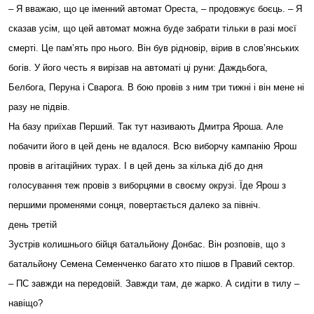
– Я вважаю, що це іменний автомат Ореста, – продовжує боєць. – Я
сказав усім, що цей автомат можна буде забрати тільки в разі моєї
смерті. Це пам’ять про нього. Він був рідновір, вірив в слов’янських
богів. У його честь я вирізав на автоматі ці руни: Даждьбога,
Белбога, Перуна і Сварога. В бою провів з ним три тижні і він мене ні
разу не підвів.
На базу приїхав Перший. Так тут називають Дмитра Яроша. Але
побачити його в цей день не вдалося. Всю виборчу кампанію Ярош
провів в агітаційних турах. І в цей день за кілька діб до дня
голосування теж провів з виборцями в своєму окрузі. Їде Ярош з
першими променями сонця, повертається далеко за північ.
день третій
Зустрів колишнього бійця батальйону Донбас. Він розповів, що з
батальйону Семена Семенченко багато хто пішов в Правий сектор.
– ПС завжди на передовій. Завжди там, де жарко. А сидіти в тилу –
навіщо?