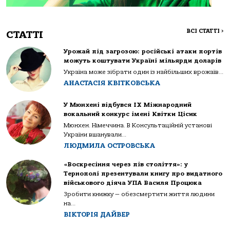
ВСІ СТАТТІ
>
СТАТТІ
Урожай під загрозою: російські атаки портів
можуть коштувати Україні мільярди доларів
Україна може зібрати один із найбільших врожаїв...
АНАСТАСІЯ КВІТКОВСЬКА
У Мюнхені відбувся IX Міжнародний
вокальний конкурс імені Квітки Цісик
Мюнхен. Німеччина. В Консультаційній установі
України вшанували...
ЛЮДМИЛА ОСТРОВСЬКА
«Воскресіння через пів століття»: у
Тернополі презентували книгу про видатного
військового діяча УПА Василя Процюка
Зробити книжку — обезсмертити життя людини
на...
ВІКТОРІЯ ДАЙВЕР