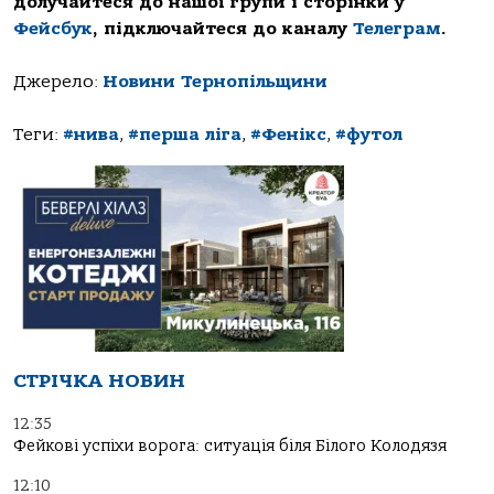
долучайтеся до нашої групи і сторінки у
Фейсбук
, підключайтеся до каналу
Телеграм
.
Джерело:
Новини Тернопільщини
Теги:
#нива
,
#перша ліга
,
#Фенікс
,
#футол
СТРІЧКА НОВИН
12:35
Фейкові успіхи ворога: ситуація біля Білого Колодязя
12:10