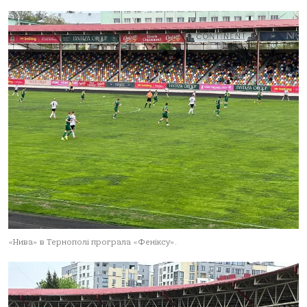
«Нивa» в Тернополі програла «Феніксу».