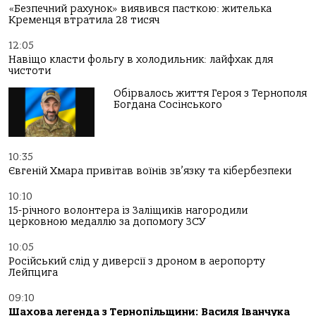
«Безпечний рахунок» виявився пасткою: жителька
Кременця втратила 28 тисяч
12:05
Навіщо класти фольгу в холодильник: лайфхак для
чистоти
Обірвалось життя Героя з Тернополя
Богдана Сосінського
10:35
Євгеній Хмара привітав воїнів зв’язку та кібербезпеки
10:10
15-річного волонтера із Заліщиків нагородили
церковною медаллю за допомогу ЗСУ
10:05
Російський слід у диверсії з дроном в аеропорту
Лейпцига
09:10
Шахова легенда з Тернопільщини: Василя Іванчука