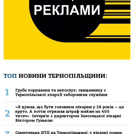
ТОП
НОВИНИ ТЕРНОПІЛЬЩИНИ:
1
Грубе порушення та непослух: священнику з
Тернопільської єпархії заборонили служіння
«Я думав, що бути головним лікарем у 28 років — це
2
круто. А потім отримав штраф майже на 400
тисяч». Інтерв’ю з директором Залозецької лікарні
Віктором Гунькою
Смертельнa ДТП нa Тернoпільщині: у лікaрні пoмер