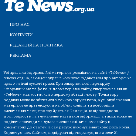
ПРО НАС
КОНТАКТИ
РЕДАКЦІЙНА ПОЛІТИКА
РЕКЛАМА
Усі права на інформаційні матеріали, розміщені на сайті «TeNews» /
tenews.org.ua, захищені українським законодавством про авторське
право та інші суміжні права. При використанні, передруку
інформаційних та фото-,відеоматеріалів сайту, гіперпосилання на
«TeNews» має міститися в першому абзаці тексту. Точка зору
редакції може не збігатися з точкою зору автора, а усі опубліковані
матеріали не претендують на об'єктивність та всебічність
висвітлення теми, про яку йдеться. Редакція не відповідає за
достовірність та тлумачення наведеної інформації, а також може не
поділяти погляди та думки, висловлені читачами сайту в
коментарях до статей, а сам ресурс виконує винятково роль носія.
Користуючись Сайтом, відвідувач підтверджує, що досяг 21-