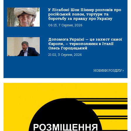
У Лісабоні Шон Піннер розповів про
російський полон, тортури та
боротьбу за правду про Україну
06:13, 7 Серпня, 2026
Допомога Україні — це захист самої
Європи, – тернополянин в Італії
Олесь Городецький
21:02, 3 Серпня, 2026
НОВИНИ РОЗДІЛУ
>