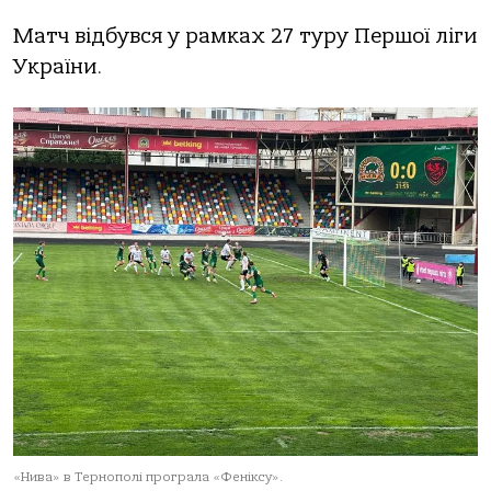
Мaтч відбувся у рaмкaх 27 туру Першої ліги
Укрaїни.
«Нивa» в Тернополі програла «Феніксу».