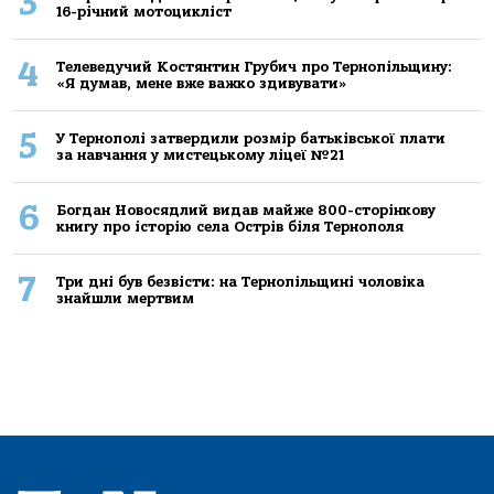
3
16-річний мoтoцикліст
4
Телеведучий Костянтин Грубич про Тернопільщину:
«Я думав, мене вже важко здивувати»
5
У Тернополі затвердили розмір батьківської плати
за навчання у мистецькому ліцеї №21
6
Богдан Новосядлий видав майже 800-сторінкову
книгу про історію села Острів біля Тернополя
7
Три дні був безвісти: на Тернопільщині чоловіка
знайшли мертвим