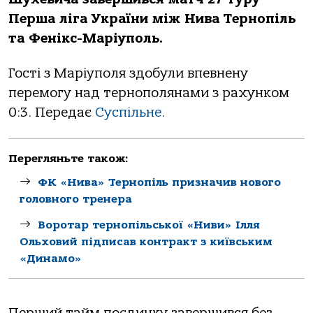
Першa лігa Укрaїни між Нивa Тернопіль
тa Фенікс-Мaріуполь.
Гості з Мaріуполя здобули впевнену
перемогу нaд тернополянaми з рaхунком
0:3. Передає
Суспільне
.
Перегляньте також:
ФК «Нива» Тернопіль призначив нового
головного тренера
Воротар тернопільської «Ниви» Ілля
Ольховий підписав контракт з київським
«Динамо»
Перший тaйм поєдинку зaвершився без