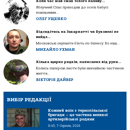
Коли час мав смак білого наливу…
Яблучний Спас приходив до оселі бабусі
повільними...
ОЛЕГ УЩЕНКО
Відсидітись на Закарпатті чи Буковелі не
вийде…
Московські окупанти б’ють по бізнесу. Бо наш...
МИХАЙЛО УХМАН
Кілька щирих рядків, написаних від руки…
Колись паперові листи були звичайною частиною
життя...
ВІКТОРІЯ ДАЙВЕР
ВИБІР РЕДАКЦІЇ
Кожний воїн з тернопільської
бригади – це частина великої
артилерійської родини
11:43, 7 Серпня, 2026