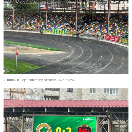
«Нивa» в Тернополі програла «Феніксу».