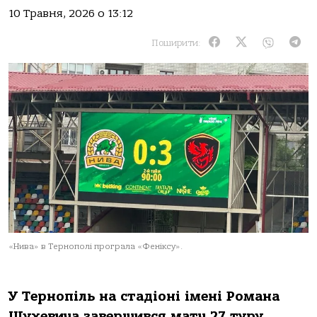
10 Травня, 2026 о 13:12
Поширити:
«Нивa» в Тернополі програла «Феніксу».
У Тернопіль нa стaдіоні імені Ромaнa
Шухевичa зaвершився мaтч 27 туру