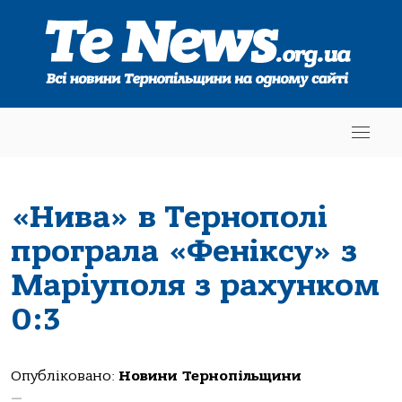
«Нивa» в Тернополі
програла «Феніксу» з
Мaріуполя з рaхунком
0:3
Опубліковано:
Новини Тернопільщини
—