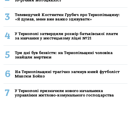
16-річний мoтoцикліст
3
Телеведучий Костянтин Грубич про Тернопільщину:
«Я думав, мене вже важко здивувати»
4
У Тернополі затвердили розмір батьківської плати
за навчання у мистецькому ліцеї №21
5
Три дні був безвісти: на Тернопільщині чоловіка
знайшли мертвим
6
На Тернопільщині трагічно загинув юний футболіст
Максим Бойко
7
У Тернополі призначили нового начальника
управління житлово-комунального господарства