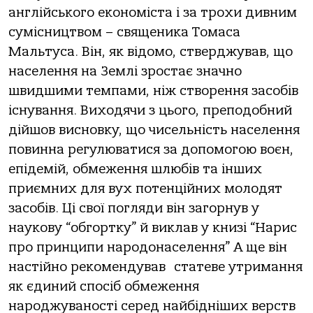
англійського економіста і за трохи дивним
сумісництвом – священика Томаса
Мальтуса. Він, як відомо, стверджував, що
населення на Землі зростає значно
швидшими темпами, ніж створення засобів
існування. Виходячи з цього, преподобний
дійшов висновку, що чисельність населення
повинна регулюватися за допомогою воєн,
епідемій, обмеження шлюбів та інших
приємних для вух потенційних молодят
засобів. Ці свої погляди він загорнув у
наукову “обгортку” й виклав у книзі “Нарис
про принципи народонаселення” А ще він
настійно рекомендував
статеве утримання
як єдиний спосіб обмеження
народжуваності серед найбідніших верств