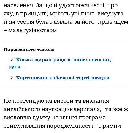
населення. За що й удостоївся честі, про
яку, в принципі, мріють усі вчені: висунута
ним теорія була названа за його
прізвищем
– мальтузіанством.
Перегляньте також:
Кілька щирих рядків, написаних від
руки…
Картопляно-кабачкові терті пляцки
Не претендую на висоти та визнання
англійського науковця-клерикала,
та все ж
висловлю думку: нинішня програма
стимулювання народжуваності – прямий