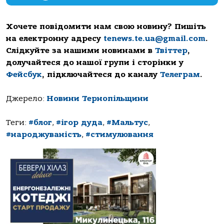
Хочете повідомити нам свою новину? Пишіть
на електронну адресу
tenews.te.ua@gmail.com
.
Слідкуйте за нашими новинами в
Твіттер
,
долучайтеся до нашої групи і сторінки у
Фейсбук
, підключайтеся до каналу
Телеграм
.
Джерело:
Новини Тернопільщини
Теги:
#блог
,
#ігор дуда
,
#Мальтус
,
#народжуваність
,
#стимулювання