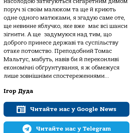
насолодою затягуються сигаретним димом
поруч зі своїм малюком та ще й криють
одне одного матюками, я згадую саме оте,
ще невинне яблучко, яке вже
має всі шанси
зігнити. А ще
задумуюся над тим, що
доброго принесе державі та суспільству
отаке потомство. Преподобний Томас
Мальтус, мабуть, навів би й переконливі
економічні обґрунтування, я ж обмежуся
лише зовнішніми спостереженнями…
Ігор Дуда
Читайте нас у Google News
Читайте нас у Telegram