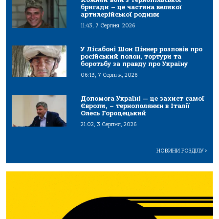
бригади – це частина великої
артилерійської родини
11:43, 7 Серпня, 2026
У Лісабоні Шон Піннер розповів про
російський полон, тортури та
боротьбу за правду про Україну
06:13, 7 Серпня, 2026
Допомога Україні — це захист самої
Європи, – тернополянин в Італії
Олесь Городецький
21:02, 3 Серпня, 2026
НОВИНИ РОЗДІЛУ
>