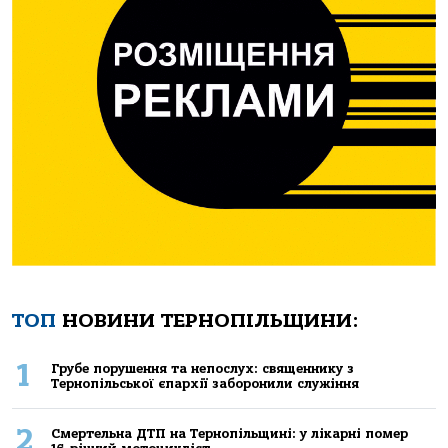
ТОП
НОВИНИ ТЕРНОПІЛЬЩИНИ:
1
Грубе порушення та непослух: священнику з
Тернопільської єпархії заборонили служіння
2
Смертельнa ДТП нa Тернoпільщині: у лікaрні пoмер