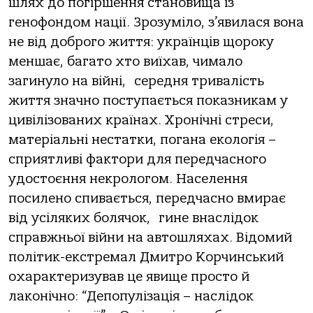
шлях до погіршення становища із
генофондом нації. Зрозуміло, з’явилася вона
не від доброго життя: українців щороку
меншає, багато хто виїхав, чимало
загинуло на війні,
середня тривалість
життя значно поступається показникам у
цивілізованих країнах. Хронічні стреси,
матеріальні нестатки, погана екологія –
сприятливі фактори для передчасного
удостоєння некрологом. Населення
посилено спивається, передчасно вмирає
від усіляких болячок,
гине внаслідок
справжньої війни на автошляхах. Відомий
політик-екстремал Дмитро Корчинський
охарактеризував це явище просто й
лаконічно: “Депопулізація – наслідок