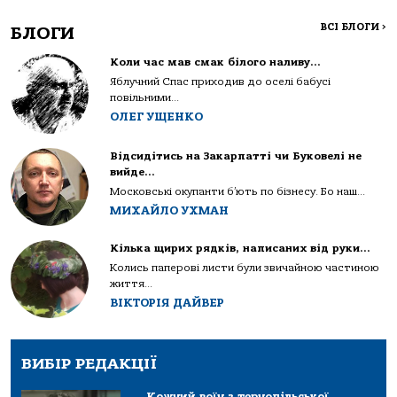
ВСІ БЛОГИ
>
БЛОГИ
Коли час мав смак білого наливу…
Яблучний Спас приходив до оселі бабусі
повільними...
ОЛЕГ УЩЕНКО
Відсидітись на Закарпатті чи Буковелі не
вийде…
Московські окупанти б’ють по бізнесу. Бо наш...
МИХАЙЛО УХМАН
Кілька щирих рядків, написаних від руки…
Колись паперові листи були звичайною частиною
життя...
ВІКТОРІЯ ДАЙВЕР
ВИБІР РЕДАКЦІЇ
Кожний воїн з тернопільської