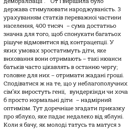
деморалізації”.
От і вирішила було
держава стимулювати народжуваність. З
урахуванням статків переважної частини
населення, 400 тисяч
– сума достатньо
значна для того, щоб спонукати багатьох
рішуче відмовитися від контрацепції. У
яких умовах зростатимуть діти, яке
виховання вони отримають – такі нюанси
батьків часто цікавлять в останню чергу;
головне для них – отримати жадані гроші.
Сподіватися ж на те, що у неблагополучних
сім’ях виростуть генії,
вундеркінди чи хоча
б просто нормальні діти
– надмірний
оптимізм. Тут доречніше згадати приказку
про яблуко, яке падає недалеко від яблуні.
Коли я бачу, як молоді татусь та матуся з