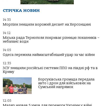
СТРІЧКА НОВИН
14:35
Морпіхи знищили ворожий десант на Херсонщині
14:12
Міська рада Тернополя покриває різницю показників –
небаланс води
14:05
Одеса пережила наймасштабніший удар за час війни
12:35
ЗСУ знищили російські системи ППО на півдні рф та в
Криму
Борсуківська громада передала
авто і дрон для військових на
Сумський напрямок
12:05
Мадяр назвав 5 умов для перемоги України у війні