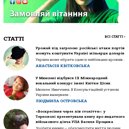
ВСІ СТАТТІ
>
СТАТТІ
Урожай під загрозою: російські атаки портів
можуть коштувати Україні мільярди доларів
Україна може зібрати один із найбільших врожаїв...
АНАСТАСІЯ КВІТКОВСЬКА
У Мюнхені відбувся IX Міжнародний
вокальний конкурс імені Квітки Цісик
Мюнхен. Німеччина. В Консультаційній установі
України вшанували...
ЛЮДМИЛА ОСТРОВСЬКА
«Воскресіння через пів століття»: у
Тернополі презентували книгу про видатного
військового діяча УПА Василя Процюка
Зробити книжку — обезсмертити життя людини