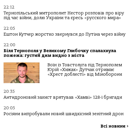
22:12
Тернопільський митрополит Нестор розповів про віру
під час війни, долю України та єресь «русского мира»
22:05
Ештон Кутчер жорстко звернувся до Путіна через війну
22:00
Біля Тернополя у Великому Глибочку спалахнула
пожежа: густий дим видно з міста
Воїн із Товстолуга під Тернополем
Юрій «Хижак» Дутчак отримає
«Хрест доблесті» від Міноборони
20:35
Антидроновий захист врятував «Хамві» 128-ї бригади
20:05
Росіяни випробували новий швидкісний зенітний дрон
Всі новини
>