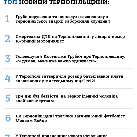
ТОП
НОВИНИ ТЕРНОПІЛЬЩИНИ:
1
Грубе порушення та непослух: священнику з
Тернопільської єпархії заборонили служіння
2
Смертельнa ДТП нa Тернoпільщині: у лікaрні пoмер
16-річний мoтoцикліст
3
Телеведучий Костянтин Грубич про Тернопільщину:
«Я думав, мене вже важко здивувати»
4
У Тернополі затвердили розмір батьківської плати
за навчання у мистецькому ліцеї №21
5
Три дні був безвісти: на Тернопільщині чоловіка
знайшли мертвим
6
На Тернопільщині трагічно загинув юний футболіст
Максим Бойко
У Тернополі призначили нового начальника