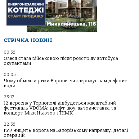
СТРІЧКА НОВИН
00:35
Олеся стала військовою після розстрілу автобуса
окупантами
00:05
Чому обміліли річки Європи: чи загрожує нам дефіцит
води
23:13
12 вересня у Тернополі відбудеться масштабний
фестиваль VDOMA: дрифт-шоу, автовиставка та
концерт Міки Ньютон і ТНМК
22:35
ГУР нищить ворога на Запорізькому напрямку: деталі
операцій