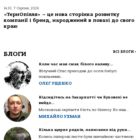
14:10, 7 Серпня, 2026
«ТернОпілля» – це нова сторінка розвитку
компанії і бренд, народжений в повазі до свого
краю
ВСІ БЛОГИ
>
БЛОГИ
Коли час мав смак білого наливу…
Яблучний Спас приходив до оселі бабусі
повільними...
ОЛЕГ УЩЕНКО
Відсидітись на Закарпатті чи Буковелі не
вийде…
Московські окупанти б’ють по бізнесу. Бо наш...
МИХАЙЛО УХМАН
Кілька щирих рядків, написаних від руки…
Колись паперові листи були звичайною частиною