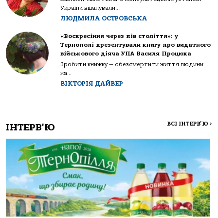
України вшанували...
ЛЮДМИЛА ОСТРОВСЬКА
«Воскресіння через пів століття»: у
Тернополі презентували книгу про видатного
військового діяча УПА Василя Процюка
Зробити книжку — обезсмертити життя людини
на...
ВІКТОРІЯ ДАЙВЕР
ВСІ ІНТЕРВ'Ю
>
ІНТЕРВ'Ю