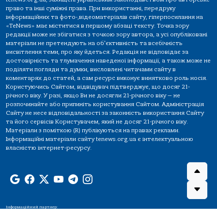
право та інші суміжні права. При використанні, передруку
інформаційних та фото-,відеоматеріалів сайту, гіперпосилання на
«TeNews» має міститися в першому абзаці тексту. Точка зору
редакції може не збігатися з точкою зору автора, а усі опубліковані
матеріали не претендують на об'єктивність та всебічність
висвітлення теми, про яку йдеться. Редакція не відповідає за
достовірність та тлумачення наведеної інформації, а також може не
поділяти погляди та думки, висловлені читачами сайту в
коментарях до статей, а сам ресурс виконує винятково роль носія.
Користуючись Сайтом, відвідувач підтверджує, що досяг 21-
річного віку. У разі, якщо Ви не досягли 21-річного віку — не
розпочинайте або припиніть користування Сайтом. Адміністрація
Сайту не несе відповідальності за законність використання Сайту
та його сервісів Користувачем, який не досяг 21-річного віку.
Матеріали з поміткою (R) публікуються на правах реклами.
Інформаційні матеріали сайту tenews.org.ua є інтелектуальною
власністю інтернет-ресурсу.
Інформаційний партнер: