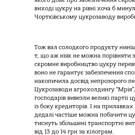
якого дбає про забезпечення сиров
виході цукру на рівні хоча б мину
Чортківському цукрозаводу виробит
Тож вал солодкого продукту нинішн
т, що аж ніяк не можна порівняти з
скромне виробництво цукру перевищ
воно не гарантує забезпечення сп
накопичила досвід непрозорого пе
Цукрозаводи агрохолдингу “Мрія”, я
господарів вивезли великі партії 
із боку кредиторів. І на прилавка
дедалі частіше можна побачити цук
тиснуть збільшені транспортні витр
від 13 до 14 грн за кілограм.