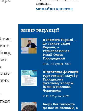
б при
словами...
МИХАЙЛО АПОСТОЛ
ВИБІР РЕДАКЦІЇ
 тис.
Допомога Україні —
це захист самої
ічне
Європи, –
тернополянин в
боку,
Італії Олесь
Городецький
уже
21:02, 3 Серпня, 2026
.
Підготовка фахівців
вками
туристичної галузі у
Галицькому
нень
фаховому коледж
імені В’ячеслава
Чорновола
о
21:16, 1 Серпня, 2026
ться
Іноді Бог говорить
до нас не словами, а