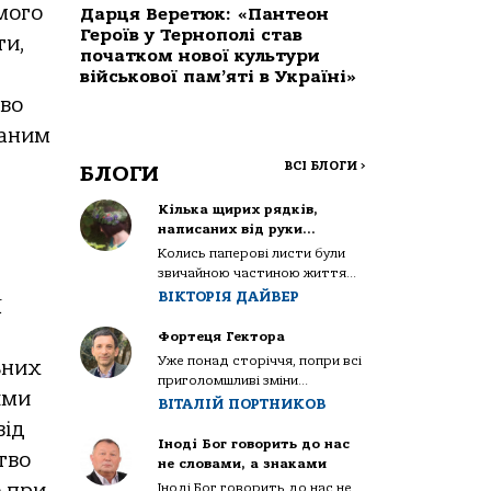
мого
Дарця Веретюк: «Пантеон
Героїв у Тернополі став
ти,
початком нової культури
військової пам’яті в Україні»
тво
даним
ВСІ БЛОГИ
>
БЛОГИ
Кілька щирих рядків,
написаних від руки…
Колись паперові листи були
звичайною частиною життя...
ВІКТОРІЯ ДАЙВЕР
ї
Фортеця Гектора
Уже понад сторіччя, попри всі
ьних
приголомшливі зміни...
ими
ВІТАЛІЙ ПОРТНИКОВ
від
Іноді Бог говорить до нас
тво
не словами, а знаками
Іноді Бог говорить до нас не