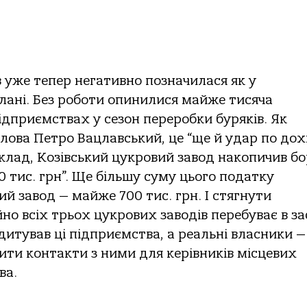
 уже тепер негативно позначилася як у
плані. Без роботи опинилися майже тисяча
підприємствах у сезон переробки буряків. Як
лова Петро Вацлавський, це “ще й удар по дох
клад, Козівський цукровий завод накопичив бор
0 тис. грн”. Ще більшу суму цього податку
й завод — майже 700 тис. грн. І стягнути
но всіх трьох цукрових заводів перебуває в за
дитував ці підприємства, а реальні власники —
ити контакти з ними для керівників місцевих
ва.