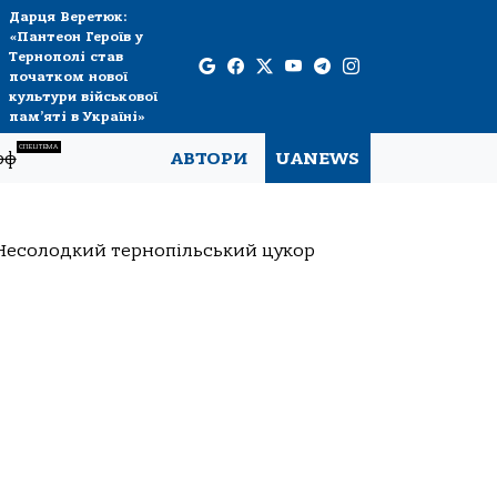
Дарця Веретюк:
«Пантеон Героїв у
Тернополі став
початком нової
культури військової
пам’яті в Україні»
СПЕЦТЕМА
рф
АВТОРИ
UANEWS