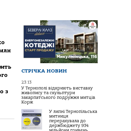
ко
 млн
вить
СТРІЧКА НОВИН
ого
23:13
У Тернополі відкриють виставку
о з
живопису та скульптури
закарпатського подружжя митців
Корж
У липні Тернопільська
митниця
перерахувала до
держбюджету 934
мільйони гривень