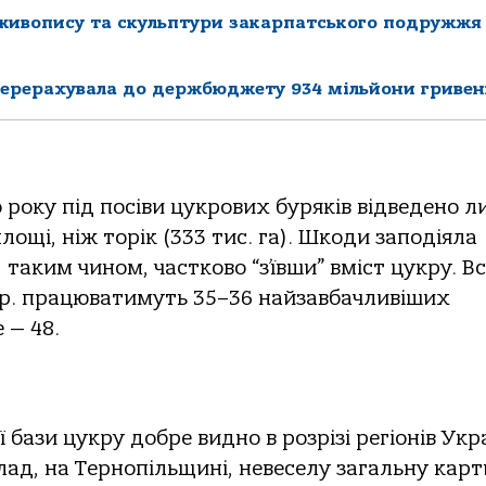
 живопису та скульптури закарпатського подружжя
перерахувала до держбюджету 934 мільйони гривен
о року під посіви цукрових буряків відведено 
площі, ніж торік (333 тис. га). Шкоди заподіяла
 таким чином, частково “з’ївши” вміст цукру. Вс
15 р. працюватимуть 35–36 найзавбачливіших
 — 48.
бази цукру добре видно в розрізі регіонів Укр
лад, на Тернопільщині, невеселу загальну кар