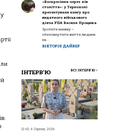
«Воскресіння через пів
століття»: у Тернополі
презентували книгу про
му
видатного військового
діяча УПА Василя Процюка
Зробити книжку —
обезсмертити життя людини
ртії
на...
ВІКТОРІЯ ДАЙВЕР
али
ВСІ ІНТЕРВ'Ю
>
ІНТЕРВ'Ю
ий
в.
р
12:43, 6 Серпня, 2026