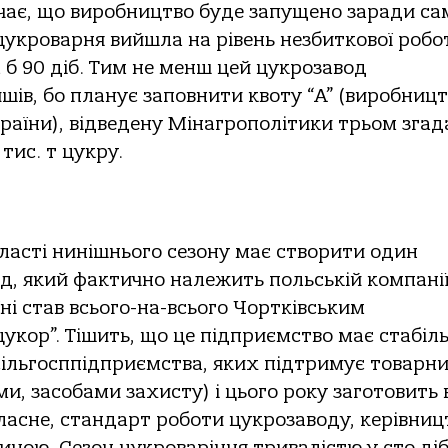
чає, що виробництво буде запущено заради са
цукроварня вийшла на рівень незбиткової робо
 б 90 діб. Тим не менш цей цукрозавод
шів, бо планує заповнити квоту “А” (виробниц
раїни), відведену Мінагрополітики трьом зга
тис. т цукру.
ласті нинішнього сезону має створити один
д, який фактично належить польській компані
аїні став всього-на-всього Чортківським
укор”. Тішить, що це підприємство має стабіл
сільгосппідприємства, яких підтримує товарн
, засобами захисту) і цього року заготовить 
 власне, стандарт роботи цукрозаводу, керівниц