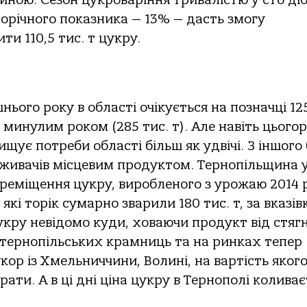
иною. Сезон цукроваріння тривалістю у сто ді
лорічного показника — 13% — дасть змогу
и 110,5 тис. т цукру.
ього року в області очікується на позначці 125
 минулим роком (285 тис. т). Але навіть цьогор
ує потреби області більш як удвічі. З іншого 
оживачів місцевим продуктом. Тернопільщина 
реміщення цукру, виробленого з урожаю 2014 р
кі торік сумарно зварили 180 тис. т, за вказі
цукру невідомо куди, ховаючи продукт від стяг
х тернопільських крамниць та на ринках тепер
ор із Хмельниччини, Волині, на вартість яког
ати. А в ці дні ціна цукру в Тернополі коливає