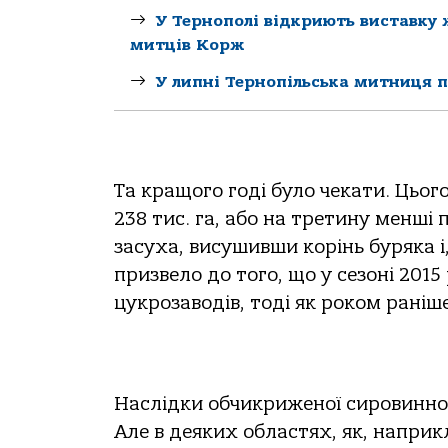
У Тернополі відкриють виставку
митців Корж
У липні Тернопільська митниця 
Та кращого годі було чекати. Цьог
238 тис. га, або на третину менші 
засуха, висушивши корінь буряка і,
призвело до того, що у сезоні 20
цукрозаводів, тоді як роком раніше
Наслідки обчикриженої сировинної 
Але в деяких областях, як, наприк