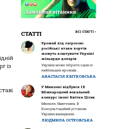
ВСІ СТАТТІ
>
СТАТТІ
Урожай під загрозою:
російські атаки портів
можуть коштувати Україні
ідній
мільярди доларів
Україна може зібрати один із
г із
найбільших врожаїв...
АНАСТАСІЯ КВІТКОВСЬКА
У Мюнхені відбувся IX
ставі
Міжнародний вокальний
конкурс імені Квітки Цісик
Мюнхен. Німеччина. В
Консультаційній установі
України вшанували...
ЛЮДМИЛА ОСТРОВСЬКА