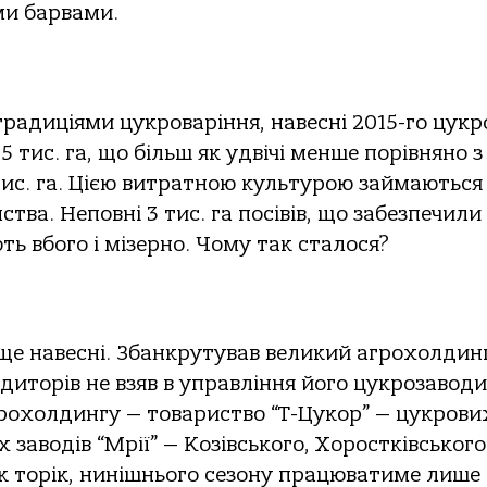
и барвами.
 традиціями цукроваріння, навесні 2015-го цук
5 тис. га, що більш як удвічі менше порівняно з
ис. га. Цією витратною культурою займаються
ва. Неповні 3 тис. га посівів, що забезпечили
ь вбого і мізерно. Чому так сталося?
ще навесні. Збанкрутував великий агрохолдин
диторів не взяв в управління його цукрозаводи
грохолдингу — товариство “Т-Цукор” — цукрови
х заводів “Мрії” — Козівського, Хоростківського
як торік, нинішнього сезону працюватиме лише