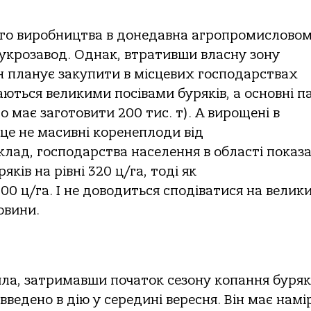
ого виробництва в донедавна агропромислово
цукрозавод. Однак, втративши власну зону
ін планує закупити в місцевих господарствах
чаються великими посівами буряків, а основні па
о має заготовити 200 тис. т). А вирощені в
це не масивні коренеплоди від
клад, господарства населення в області показ
ів на рівні 320 ц/га, тоді як
0 ц/га. І не доводиться сподіватися на велик
овини.
ила, затримавши початок сезону копання бурякі
ведено в дію у середині вересня. Він має намі