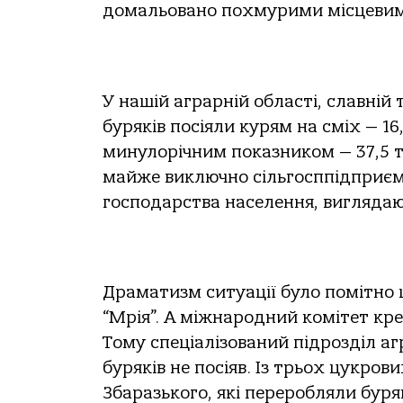
домальовано похмурими місцевим
У нашій аграрній області, славній
буряків посіяли курям на сміх — 16,
минулорічним показником — 37,5 т
майже виключно сільгосппідприємст
господарства населення, виглядают
Драматизм ситуації було помітно 
“Мрія”. А міжнародний комітет кре
Тому спеціалізований підрозділ а
буряків не посіяв. Із трьох цукрови
Збаразького, які переробляли бур