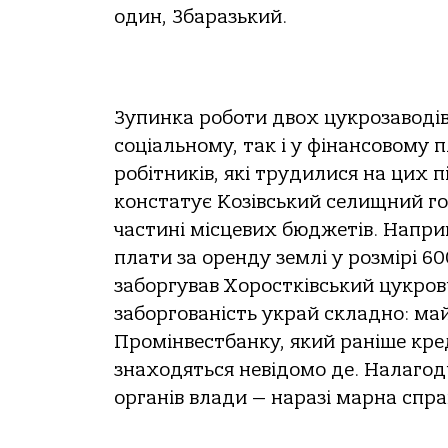
один, Збаразький.
Зупинка роботи двох цукрозаводів
соціальному, так і у фінансовому 
робітників, які трудилися на цих 
констатує Козівський селищний го
частині місцевих бюджетів. Напри
плати за оренду землі у розмірі 60
заборгував Хоростківський цукрови
заборгованість украй складно: май
Промінвестбанку, який раніше кре
знаходяться невідомо де. Налагод
органів влади — наразі марна спра