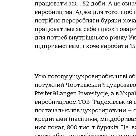
працювати аж… 52 доби. А це озна
виробництва. Адже для того, щоб 
потрібно переробляти буряки хоча
працюватиме за себе і двох товари
для потреб внутрішнього ринку Ук
підприємствам, і хоче виробити 15 
Усю погоду у цукровиробництві об
потужний Чортківський цукрозаво
Pfeifer&Langen Inwestycje, а в Укр
виробництвом ТОВ “Радехівський ц
постачальників цукросировини — 
кредитами (насінням, міндобривами
них понад 800 тис. т буряків. Це,