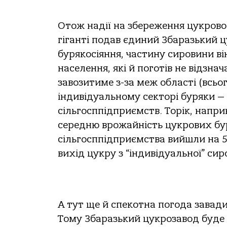
Отож надії на збереження цукров
гіганті подав єдиний Збаразький 
бурякосіяння, частину сировини в
населення, які й поготів не відзна
завозитиме з-за меж області (всьог
індивідуальному секторі буряки — 
сільгосппідприємств. Торік, напри
середню врожайність цукрових буряк
сільгосппідприємства вийшли на 50
вихід цукру з “індивідуальної” сир
А тут ще й спекотна погода завад
Тому Збаразький цукрозавод буде в