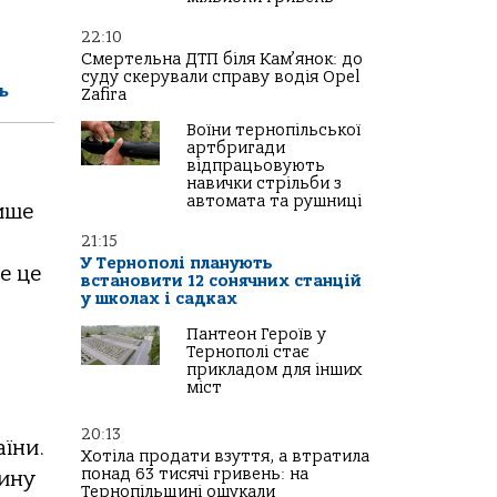
22:10
Смертельна ДТП біля Кам’янок: до
суду скерували справу водія Opel
ь
Zafira
Воїни тернопільської
артбригади
відпрацьовують
навички стрільби з
автомата та рушниці
лише
21:15
У Тернополі планують
е це
встановити 12 сонячних станцій
у школах і садках
Пантеон Героїв у
Тернополі стає
прикладом для інших
міст
20:13
аїни.
Хотіла продати взуття, а втратила
понад 63 тисячі гривень: на
тину
Тернопільщині ошукали