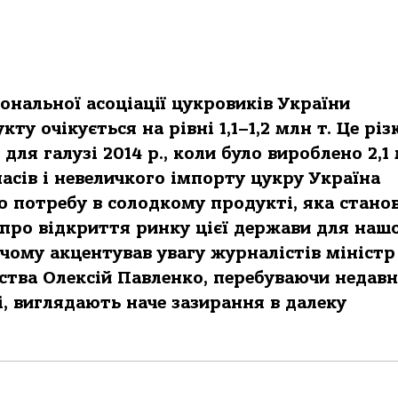
ональної асоціації цукровиків України
ту очікується на рівні 1,1–1,2 млн т. Це різ
для галузі 2014 р., коли було вироблено 2,1
асів і невеличкого імпорту цукру Україна
 потребу в солодкому продукті, яка стано
м про відкриття ринку цієї держави для наш
 чому акцентував увагу журналістів міністр
ства Олексій Павленко, перебуваючи недавн
, виглядають наче зазирання в далеку