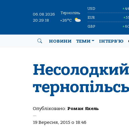
USD
4
▲
Тернопіль
06.08.2026
EUR
5
▲
20:29:19
+26°C
GBP
6
▲
НОВИНИ
ТЕМИ
ІНТЕРВ’Ю
Несолодки
тернопільс
Опубліковано:
Роман Якель
—
19 Вересня, 2015 о 18:46