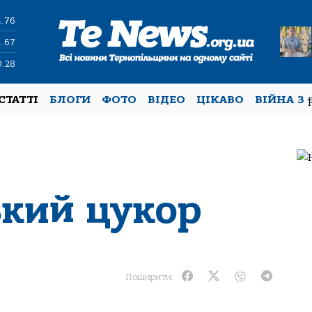
4.76
1.67
0.28
СТАТТІ
БЛОГИ
ФОТО
ВІДЕО
ЦІКАВО
ВІЙНА З
й
ький цукор
Поширити: