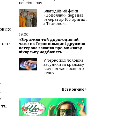
пенсіонерку
Благодійний фонд
«Подоляни» передав
генератор 105 бригаді
з Тернополя
рових
19:00
«Втратили той дорогоцінний
 вже
час»: на Тернопільщині дружина
ветерана заявила про можливу
лікарську недбалість
У Тернополі чоловіка
засудили за крадіжку
газу під час воєнного
стану
г
Всі новини
>
.
х
 та