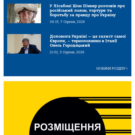
У Лісабоні Шон Піннер розповів про
російський полон, тортури та
боротьбу за правду про Україну
06:13, 7 Серпня, 2026
Допомога Україні — це захист самої
Європи, – тернополянин в Італії
Олесь Городецький
21:02, 3 Серпня, 2026
НОВИНИ РОЗДІЛУ
>