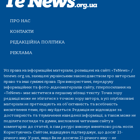
ПРО НАС
КОНТАКТИ
РЕДАКЦІЙНА ПОЛІТИКА
РЕКЛАМА
Усі права на інформаційні матеріали, розміщені на сайті «TeNews» /
tenews.org.ua, захищені українським законодавством про авторське
право та інші суміжні права. При використанні, передруку
інформаційних та фото-,відеоматеріалів сайту, гіперпосилання на
«TeNews» має міститися в першому абзаці тексту. Точка зору
редакції може не збігатися з точкою зору автора, а усі опубліковані
матеріали не претендують на об'єктивність та всебічність
висвітлення теми, про яку йдеться. Редакція не відповідає за
достовірність та тлумачення наведеної інформації, а також може не
поділяти погляди та думки, висловлені читачами сайту в
коментарях до статей, а сам ресурс виконує винятково роль носія.
Користуючись Сайтом, відвідувач підтверджує, що досяг 21-
річного віку. У разі, якщо Ви не досягли 21-річного віку — не