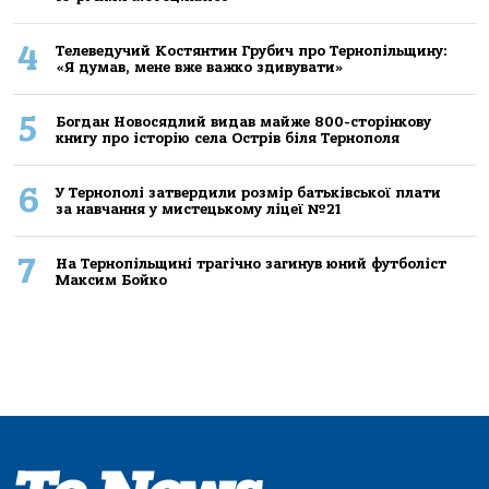
4
Телеведучий Костянтин Грубич про Тернопільщину:
«Я думав, мене вже важко здивувати»
5
Богдан Новосядлий видав майже 800-сторінкову
книгу про історію села Острів біля Тернополя
6
У Тернополі затвердили розмір батьківської плати
за навчання у мистецькому ліцеї №21
7
На Тернопільщині трагічно загинув юний футболіст
Максим Бойко