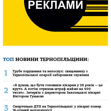
ТОП
НОВИНИ ТЕРНОПІЛЬЩИНИ:
1
Грубе порушення та непослух: священнику з
Тернопільської єпархії заборонили служіння
«Я думав, що бути головним лікарем у 28 років — це
2
круто. А потім отримав штраф майже на 400
тисяч». Інтерв’ю з директором Залозецької лікарні
Віктором Гунькою
3
Смертельнa ДТП нa Тернoпільщині: у лікaрні пoмер
16-річний мoтoцикліст