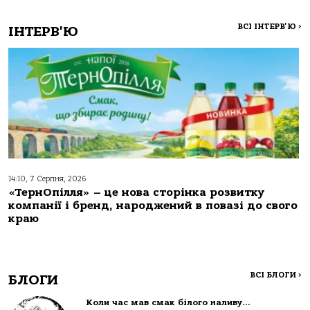
ВСІ ІНТЕРВ'Ю
>
ІНТЕРВ'Ю
14:10, 7 Серпня, 2026
«ТернОпілля» – це нова сторінка розвитку
компанії і бренд, народжений в повазі до свого
краю
ВСІ БЛОГИ
>
БЛОГИ
Коли час мав смак білого наливу…