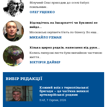
Яблучний Спас приходив до оселі бабусі
повільними...
ОЛЕГ УЩЕНКО
Відсидітись на Закарпатті чи Буковелі не
вийде…
Московські окупанти б’ють по бізнесу. Бо наш...
МИХАЙЛО УХМАН
Кілька щирих рядків, написаних від руки…
Колись паперові листи були звичайною частиною
життя...
ВІКТОРІЯ ДАЙВЕР
ВИБІР РЕДАКЦІЇ
Кожний воїн з тернопільської
бригади – це частина великої
артилерійської родини
11:43, 7 Серпня, 2026