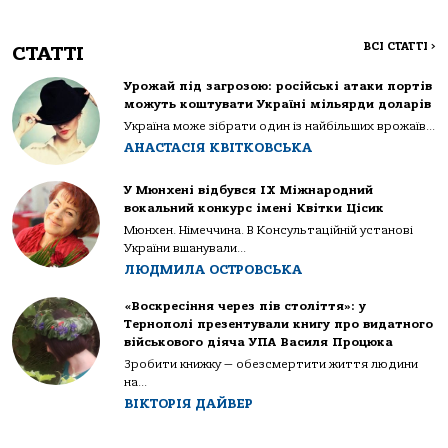
ВСІ СТАТТІ
>
СТАТТІ
Урожай під загрозою: російські атаки портів
можуть коштувати Україні мільярди доларів
Україна може зібрати один із найбільших врожаїв...
АНАСТАСІЯ КВІТКОВСЬКА
У Мюнхені відбувся IX Міжнародний
вокальний конкурс імені Квітки Цісик
Мюнхен. Німеччина. В Консультаційній установі
України вшанували...
ЛЮДМИЛА ОСТРОВСЬКА
«Воскресіння через пів століття»: у
Тернополі презентували книгу про видатного
військового діяча УПА Василя Процюка
Зробити книжку — обезсмертити життя людини
на...
ВІКТОРІЯ ДАЙВЕР