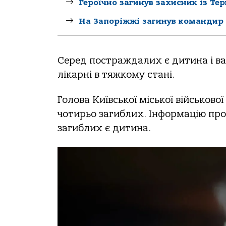
Героїчно загинув захисник із Те
На Запоріжжі загинув командир
Серед постраждалих є дитина і ва
лікарні в тяжкому стані.
Голова Київської міської військово
чотирьо загиблих. Інформацію про
загиблих є дитина.