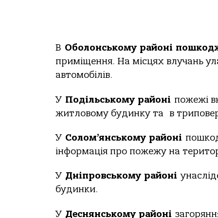
В
Оболонському районі пошкод
приміщення. На місцях влучань ул
автомобілів.
У
Подільському районі
пожежі вн
житловому будинку та в триповерх
У
Солом’янському районі
пошкод
інформація про пожежу на територі
У
Дніпровському районі
унаслід
будинки.
У
Деснянському районі
загоряння