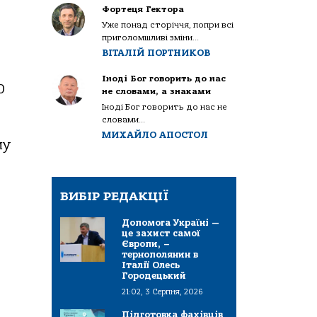
Фортеця Гектора
Уже понад сторіччя, попри всі
приголомшливі зміни...
ВІТАЛІЙ ПОРТНИКОВ
Іноді Бог говорить до нас
0
не словами, а знаками
Іноді Бог говорить до нас не
словами...
МИХАЙЛО АПОСТОЛ
му
ВИБІР РЕДАКЦІЇ
Допомога Україні —
це захист самої
Європи, –
і
тернополянин в
Італії Олесь
Городецький
21:02, 3 Серпня, 2026
Підготовка фахівців