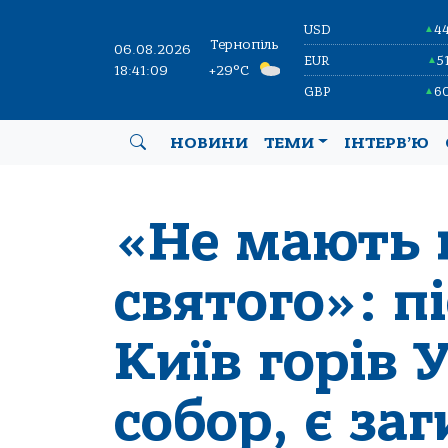
USD
4
▲
Тернопіль
06.08.2026
EUR
5
▲
18:41:10
+29°C
GBP
6
▲
НОВИНИ
ТЕМИ
ІНТЕРВ’Ю
«Не мають 
святого»: п
Київ горів 
собор, є заг