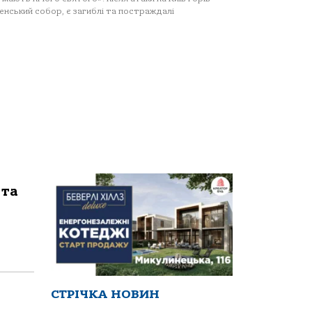
енський собор, є загиблі та постраждалі
 та
СТРІЧКА НОВИН