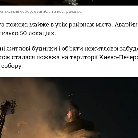
 Успенський собор, є загиблі та постраждалі
а пожежі майже в усіх районах міста. Аварійн
изько 50 локаціях.
 житлові будинки і об’єкти нежитлової забуд
ож сталася пожежа на території Києво-Печер
 собору.