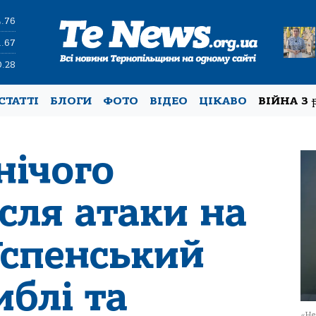
4.76
1.67
0.28
СТАТТІ
БЛОГИ
ФОТО
ВІДЕО
ЦІКАВО
ВІЙНА З
нічого
ісля атаки на
Успенський
иблі та
«Не