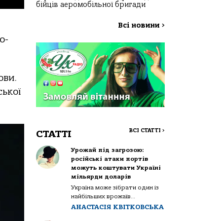
бійців аеромобільної бригади
Всі новини
>
о-
ови.
ської
ВСІ СТАТТІ
>
СТАТТІ
Урожай під загрозою:
російські атаки портів
можуть коштувати Україні
мільярди доларів
Україна може зібрати один із
найбільших врожаїв...
АНАСТАСІЯ КВІТКОВСЬКА