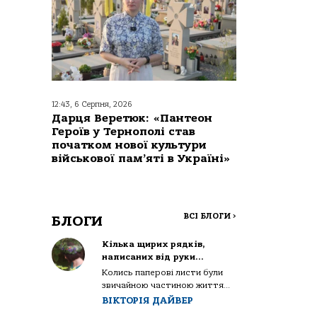
12:43, 6 Серпня, 2026
Дарця Веретюк: «Пантеон
Героїв у Тернополі став
початком нової культури
військової пам’яті в Україні»
ВСІ БЛОГИ
>
БЛОГИ
Кілька щирих рядків,
написаних від руки…
Колись паперові листи були
звичайною частиною життя...
ВІКТОРІЯ ДАЙВЕР