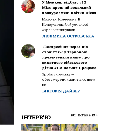
У Мюнхені відбувся IX
Міжнародний вокальний
конкурс імені Квітки Цісик
Мюнхен. Німеччина. В
Консультаційній установі
України вшанували...
ЛЮДМИЛА ОСТРОВСЬКА
«Воскресіння через пів
століття»: у Тернополі
презентували книгу про
видатного військового
діяча УПА Василя Процюка
Зробити книжку —
обезсмертити життя людини
на...
ВІКТОРІЯ ДАЙВЕР
ВСІ ІНТЕРВ'Ю
>
ІНТЕРВ'Ю