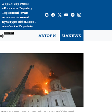
Дарця Веретюк:
«Пантеон Героїв у
Тернополі став
початком нової
культури військової
пам’яті в Україні»
СПЕЦТЕМА
рф
АВТОРИ
UANEWS
 мають нічого святого»: після атаки на Київ горів