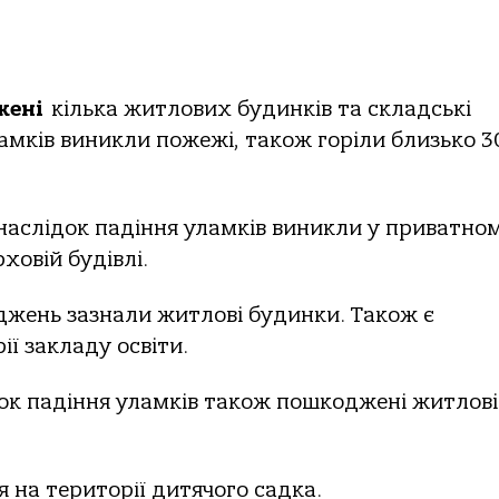
жені
кілька житлових будинків та складські
амків виникли пожежі, також горіли близько 3
аслідок падіння уламків виникли у приватно
овій будівлі.
жень зазнали житлові будинки. Також є
ї закладу освіти.
ок падіння уламків також пошкоджені житлов
 на території дитячого садка.