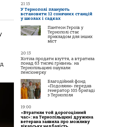
21:15
У Тернополі планують
встановити 12 сонячних станцій
у школах і садках
Пантеон Героїв у
Тернополі стає
у
прикладом для інших
міст
20:13
Хотіла продати взуття, а втратила
понад 63 тисячі гривень: на
ед
Тернопільщині ошукали
пенсіонерку
Благодійний фонд
«Подоляни» передав
генератор 105 бригаді
з Тернополя
19:00
«Втратили той дорогоцінний
час»: на Тернопільщині дружина
ветерана заявила про можливу
лікарську недбалість