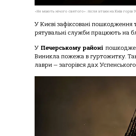
«Не мають нічого святого»: після атаки на Київ горів
У Києві зафіксовані пошкодження т
рятувальні служби працюють на бл
У
Печерському районі
пошкоджені
Виникла пожежа в гуртожитку. Так
лаври — загорівся дах Успенського