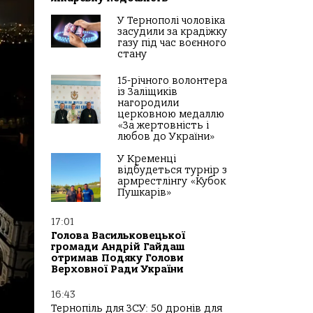
У Тернополі чоловіка
засудили за крадіжку
газу під час воєнного
стану
15-річного волонтера
із Заліщиків
нагородили
церковною медаллю
«За жертовність і
любов до України»
У Кременці
відбудеться турнір з
армрестлінгу «Кубок
Пушкарів»
17:01
Голова Васильковецької
громади Андрій Гайдаш
отримав Подяку Голови
Верховної Ради України
16:43
Тернопіль для ЗСУ: 50 дронів для