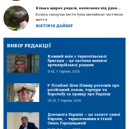
Кілька щирих рядків, написаних від руки…
Колись паперові листи були звичайною частиною
життя...
ВІКТОРІЯ ДАЙВЕР
ВИБІР РЕДАКЦІЇ
Кожний воїн з тернопільської
бригади – це частина великої
артилерійської родини
11:43, 7 Серпня, 2026
У Лісабоні Шон Піннер розповів про
російський полон, тортури та
боротьбу за правду про Україну
06:13, 7 Серпня, 2026
Допомога Україні — це захист самої
Європи, – тернополянин в Італії
Олесь Городецький