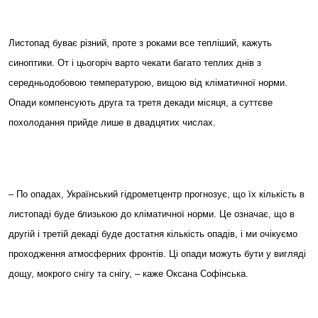
Листопад буває різний, проте з роками все тепліший, кажуть
синоптики. От і цьогоріч варто чекати багато теплих днів з
середньодобовою температурою, вищою від кліматичної норми.
Опади компенсують друга та третя декади місяця, а суттєве
похолодання прийде лише в двадцятих числах.
– По опадах, Український гідрометцентр прогнозує, що їх кількість в
листопаді буде близькою до кліматичної норми. Це означає, що в
другій і третій декаді буде достатня кількість опадів, і ми очікуємо
проходження атмосферних фронтів. Ці опади можуть бути у вигляді
дощу, мокрого снігу та снігу, – каже Оксана Софінська.