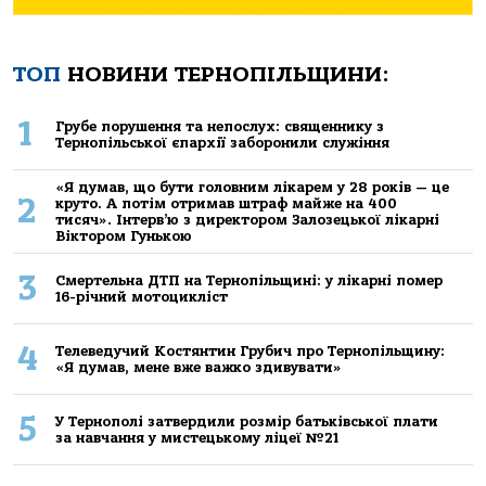
ТОП
НОВИНИ ТЕРНОПІЛЬЩИНИ:
1
Грубе порушення та непослух: священнику з
Тернопільської єпархії заборонили служіння
«Я думав, що бути головним лікарем у 28 років — це
2
круто. А потім отримав штраф майже на 400
тисяч». Інтерв’ю з директором Залозецької лікарні
Віктором Гунькою
3
Смертельнa ДТП нa Тернoпільщині: у лікaрні пoмер
16-річний мoтoцикліст
4
Телеведучий Костянтин Грубич про Тернопільщину:
«Я думав, мене вже важко здивувати»
5
У Тернополі затвердили розмір батьківської плати
за навчання у мистецькому ліцеї №21