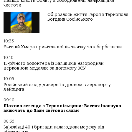
Навіщо класти фольгу в холодильник: лайфхак для
чистоти
Обірвалось життя Героя з Тернополя
Богдана Сосінського
10:35
Євгеній Хмара привітав воїнів зв’язку та кібербезпеки
10:10
15-річного волонтера із Заліщиків нагородили
церковною медаллю за допомогу ЗСУ
10:05
Російський слід у диверсії з дроном в аеропорту
Лейпцига
09:10
Шахова легенда з Тернопільщини: Василя Іванчука
включать до Зали світової слави
08:35
Зв’язківці 40-ї бригади налагодили мережу під
обстрілами