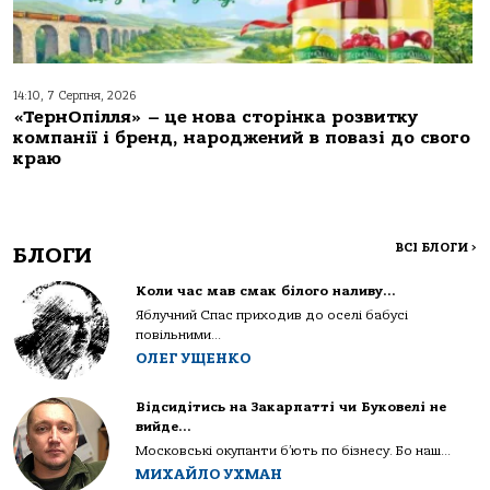
14:10, 7 Серпня, 2026
«ТернОпілля» – це нова сторінка розвитку
компанії і бренд, народжений в повазі до свого
краю
ВСІ БЛОГИ
>
БЛОГИ
Коли час мав смак білого наливу…
Яблучний Спас приходив до оселі бабусі
повільними...
ОЛЕГ УЩЕНКО
Відсидітись на Закарпатті чи Буковелі не
вийде…
Московські окупанти б’ють по бізнесу. Бо наш...
МИХАЙЛО УХМАН