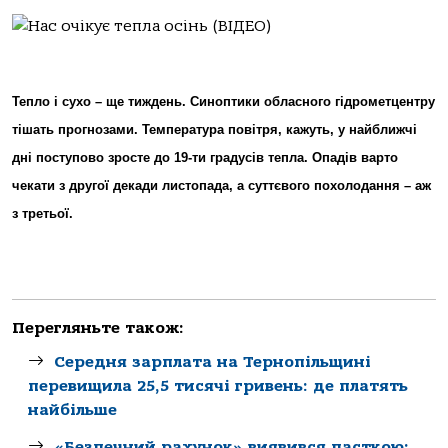
Тепло і сухо – ще тиждень. Синоптики обласного гідрометцентру
тішать прогнозами. Температура повітря, кажуть, у найближчі
дні поступово зросте до 19-ти градусів тепла. Опадів варто
чекати з другої декади листопада, а суттєвого похолодання – аж
з третьої.
Перегляньте також:
Середня зарплата на Тернопільщині
перевищила 25,5 тисячі гривень: де платять
найбільше
«Безпечний рахунок» виявився пасткою: