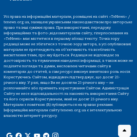
Усі права на інформаційні матеріали, розміщені на сайті «TeNews» /
tenews.org.ua, захищені українським законодавством про авторське
право та інші суміжні права. При використанні, передруку
інформаційних та фото-,відеоматеріалів сайту, гіперпосилання на
«TeNews» має міститися в першому абзаці тексту. Точка зору
редакції може не збігатися з точкою зору автора, а усі опубліковані
матеріали не претендують на об'єктивність та всебічність
висвітлення теми, про яку йдеться. Редакція не відповідає за
достовірність та тлумачення наведеної інформації, а також може не
поділяти погляди та думки, висловлені читачами сайту в
коментарях до статей, а сам ресурс виконує винятково роль носія.
Користуючись Сайтом, відвідувач підтверджує, що досяг 21-
річного віку. У разі, якщо Ви не досягли 21-річного віку — не
розпочинайте або припиніть користування Сайтом. Адміністрація
Сайту не несе відповідальності за законність використання Сайту
та його сервісів Користувачем, який не досяг 21-річного віку.
Матеріали з поміткою (R) публікуються на правах реклами.
Інформаційні матеріали сайту tenews.org.ua є інтелектуальною
власністю інтернет-ресурсу.