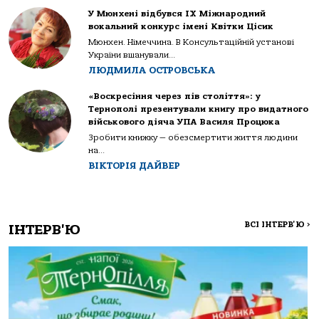
У Мюнхені відбувся IX Міжнародний
вокальний конкурс імені Квітки Цісик
Мюнхен. Німеччина. В Консультаційній установі
України вшанували...
ЛЮДМИЛА ОСТРОВСЬКА
«Воскресіння через пів століття»: у
Тернополі презентували книгу про видатного
військового діяча УПА Василя Процюка
Зробити книжку — обезсмертити життя людини
на...
ВІКТОРІЯ ДАЙВЕР
ВСІ ІНТЕРВ'Ю
>
ІНТЕРВ'Ю