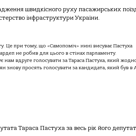
адження швидкісного руху пасажирських поїзд
істерство інфраструктури України.
ту. Це при тому, що «Самопоміч» нині висуває Пастуха
ардеп не робив для цього в стінах парламенту.
 нам вдруге голосувати за Тараса Пастуха, який жодн
н знову просять голосувати за кандидата, який був в А
утата Тараса Пастуха за весь рік його депутат