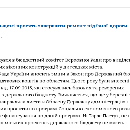
ьщині просять завершити ремонт під’їзної дороги
…
нувся в бюджетний комітет Верховної Ради про виділ
х віконних конструкцій у дитсадках міста.
 Рада України вносить зміни в Закон про Державний б
аткових коштів по областям. Цього року були внесені
від 17.09.2015, які стосувались базових та реверсних
 з державного бюджету. Виявляється, що ще у березні 
 направляла листи в Обласну Державну адміністрацію і
их проектів по програмі Соціально-економічного роз
 фінансування по даній програмі. Ні Тарас Пастух, не 
ня міських проектів з держакного бюджету не мають.