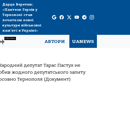
Дарця Веретюк:
«Пантеон Героїв у
Тернополі став
початком нової
культури військової
пам’яті в Україні»
СПЕЦТЕМА
рф
АВТОРИ
UANEWS