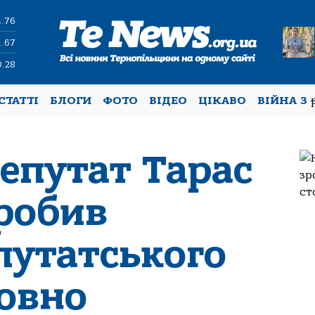
4.76
1.67
0.28
СТАТТІ
БЛОГИ
ФОТО
ВІДЕО
ЦІКАВО
ВІЙНА З
епутат Тарас
зробив
путатського
совно