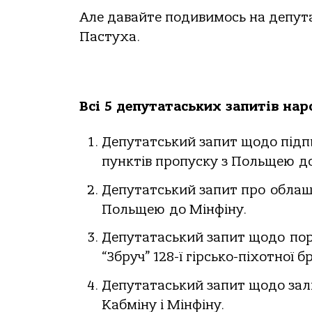
Але давайте подивимось на депута
Пастуха.
Всі 5 депутатаських запитів на
Депутатський запит щодо під
пунктів пропуску з Польщею до
Депутатський запит про облаш
Польщею до Мінфіну.
Депутатаський запит щодо пор
“Збруч” 128-ї гірсько-піхотної
Депутатаський запит щодо зал
Кабміну і Мінфіну.