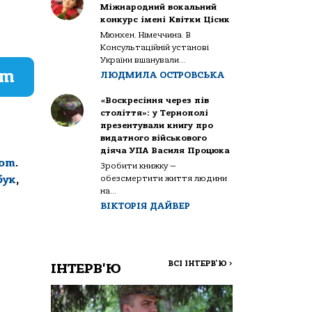
Міжнародний вокальний
конкурс імені Квітки Цісик
Мюнхен. Німеччина. В
Консультаційній установі
України вшанували...
am
ЛЮДМИЛА ОСТРОВСЬКА
«Воскресіння через пів
століття»: у Тернополі
презентували книгу про
видатного військового
діяча УПА Василя Процюка
com
.
Зробити книжку —
обезсмертити життя людини
бук
,
на...
ВІКТОРІЯ ДАЙВЕР
ВСІ ІНТЕРВ'Ю
>
ІНТЕРВ'Ю