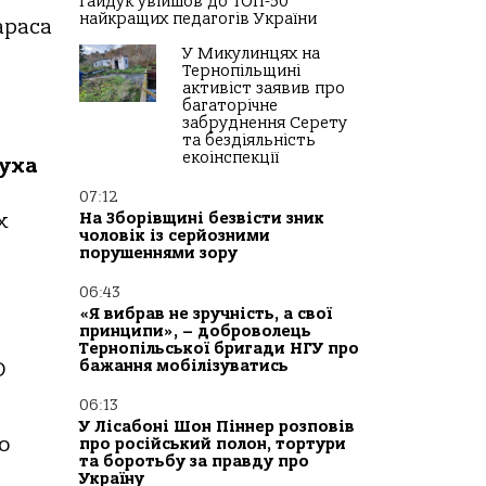
Гайдук увійшов до ТОП-50
найкращих педагогів України
араса
У Микулинцях на
Тернопільщині
активіст заявив про
багаторічне
забруднення Серету
та бездіяльність
екоінспекції
туха
07:12
х
На Зборівщині безвісти зник
чоловік із серйозними
порушеннями зору
06:43
«Я вибрав не зручність, а свої
принципи», – доброволець
Тернопільської бригади НГУ про
бажання мобілізуватись
О
06:13
У Лісабоні Шон Піннер розповів
о
про російський полон, тортури
та боротьбу за правду про
Україну