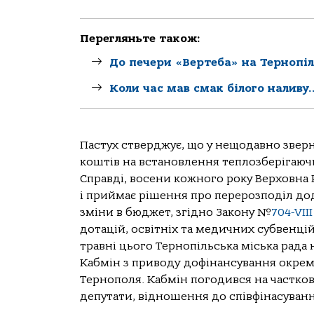
Перегляньте також:
До печери «Вертеба» на Тернопіл
Коли час мав смак білого наливу
Пастух стверджує, що у нещодавно звер
коштів на встановлення теплозберігаючи
Справді, восени кожного року Верховна
і приймає рішення про перерозподіл дод
зміни в бюджет, згідно Закону №
704-VIII
дотацій, освітніх та медичних субвенцій
травні цього Тернопільська міська рада
Кабмін з приводу дофінансування окрем
Тернополя. Кабмін погодився на часткове
депутати, відношення до співфінасуван