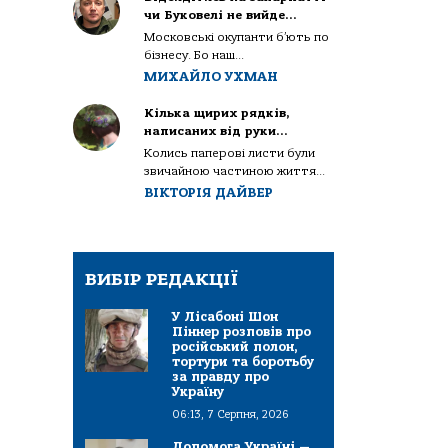
чи Буковелі не вийде…
Московські окупанти б’ють по
бізнесу. Бо наш...
МИХАЙЛО УХМАН
Кілька щирих рядків,
написаних від руки…
Колись паперові листи були
звичайною частиною життя...
ВІКТОРІЯ ДАЙВЕР
ВИБІР РЕДАКЦІЇ
У Лісабоні Шон
Піннер розповів про
російський полон,
тортури та боротьбу
за правду про
Україну
06:13, 7 Серпня, 2026
Допомога Україні —