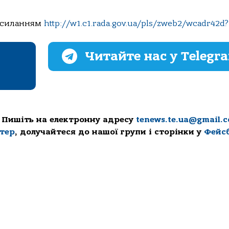
посиланням
http://w1.c1.rada.
gov.ua/pls/zweb2/wcadr42d?
Читайте нас у Telegr
 Пишіть на електронну адресу
tenews.te.ua@gmail.
ттер
, долучайтеся до нашої групи і сторінки у
Фейс