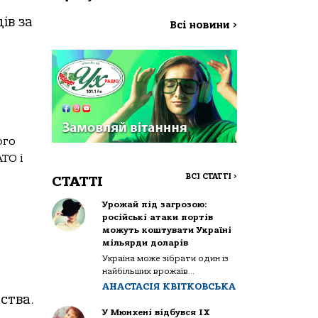
ів за
Всі новини
>
ого
ТО і
ВСІ СТАТТІ
>
СТАТТІ
Урожай під загрозою:
російські атаки портів
можуть коштувати Україні
мільярди доларів
Україна може зібрати один із
найбільших врожаїв...
АНАСТАСІЯ КВІТКОВСЬКА
ства.
У Мюнхені відбувся IX