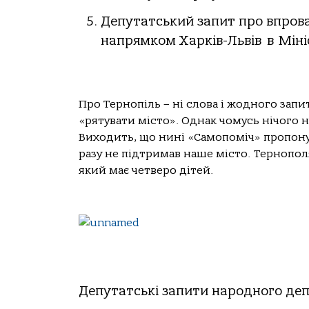
Депутатський запит про впров
напрямком Харків-Львів
в Мін
Про Тернопіль – ні слова і жодного запи
«рятувати місто». Однак чомусь нічого н
Виходить, що нині «Самопоміч» пропонує
разу не підтримав наше місто. Тернополя
який має четверо дітей.
Депутатські запити народного деп