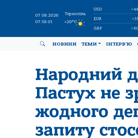
USD
4
▲
Тернопіль
07.08.2026
EUR
5
▲
07:58:02
+29°C
GBP
6
▲
НОВИНИ
ТЕМИ
ІНТЕРВ’Ю
Народний д
Пастух не 
жодного де
запиту сто