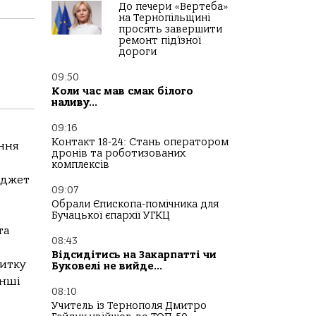
До печери «Вертеба»
на Тернопільщині
просять завершити
ремонт під’їзної
дороги
09:50
Коли час мав смак білого
наливу…
09:16
Контакт 18-24: Стань оператором
ення
дронів та роботизованих
комплексів
юджет
09:07
Обрали Єпископа-помічника для
Бучацької єпархії УГКЦ
та
08:43
Відсидітись на Закарпатті чи
витку
Буковелі не вийде…
інші
08:10
Учитель із Тернополя Дмитро