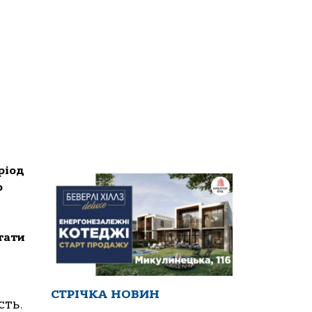
ріод
о
стати
СТРІЧКА НОВИН
сть.