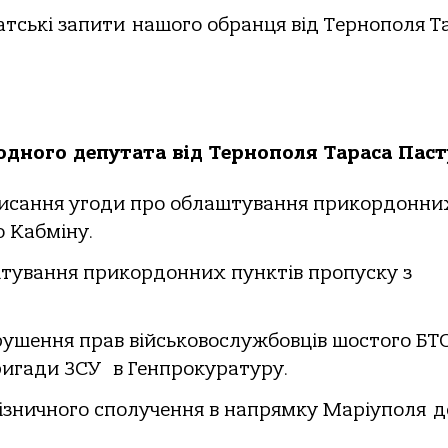
тські запити нашого обранця від Тернополя Т
родного депутата від Тернополя Тараса Пас
писання угоди про облаштування прикордонни
 Кабміну.
тування прикордонних пунктів пропуску з
ушення прав військовослужбовців шостого БТ
 бригади ЗСУ в Генпрокуратуру.
ізничного сполучення в напрямку Маріуполя д