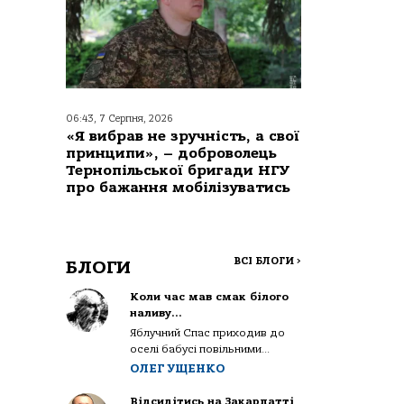
06:43, 7 Серпня, 2026
«Я вибрав не зручність, а свої
принципи», – доброволець
Тернопільської бригади НГУ
про бажання мобілізуватись
ВСІ БЛОГИ
>
БЛОГИ
Коли час мав смак білого
наливу…
Яблучний Спас приходив до
оселі бабусі повільними...
ОЛЕГ УЩЕНКО
Відсидітись на Закарпатті