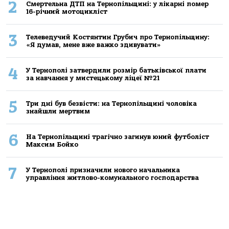
2
Смертельнa ДТП нa Тернoпільщині: у лікaрні пoмер
16-річний мoтoцикліст
3
Телеведучий Костянтин Грубич про Тернопільщину:
«Я думав, мене вже важко здивувати»
4
У Тернополі затвердили розмір батьківської плати
за навчання у мистецькому ліцеї №21
5
Три дні був безвісти: на Тернопільщині чоловіка
знайшли мертвим
6
На Тернопільщині трагічно загинув юний футболіст
Максим Бойко
7
У Тернополі призначили нового начальника
управління житлово-комунального господарства