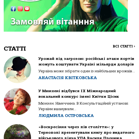
ВСІ СТАТТІ
>
СТАТТІ
Урожай під загрозою: російські атаки портів
можуть коштувати Україні мільярди доларів
Україна може зібрати один із найбільших врожаїв...
АНАСТАСІЯ КВІТКОВСЬКА
У Мюнхені відбувся IX Міжнародний
вокальний конкурс імені Квітки Цісик
Мюнхен. Німеччина. В Консультаційній установі
України вшанували...
ЛЮДМИЛА ОСТРОВСЬКА
«Воскресіння через пів століття»: у
Тернополі презентували книгу про видатного
військового діяча УПА Василя Процюка