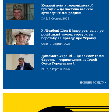
Кожний воїн з тернопільської
бригади – це частина великої
артилерійської родини
11:43, 7 Серпня, 2026
У Лісабоні Шон Піннер розповів про
російський полон, тортури та
боротьбу за правду про Україну
06:13, 7 Серпня, 2026
Допомога Україні — це захист самої
Європи, – тернополянин в Італії
Олесь Городецький
21:02, 3 Серпня, 2026
НОВИНИ РОЗДІЛУ
>