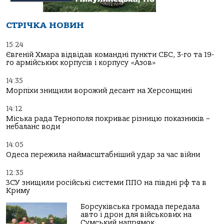
СТРІЧКА НОВИН
15:24
Євгеній Хмара відвідав командні пункти СБС, 3-го та 19-
го армійських корпусів і корпусу «Азов»
14:35
Морпіхи знищили ворожий десант на Херсонщині
14:12
Міська рада Тернополя покриває різницю показників –
небаланс води
14:05
Одеса пережила наймасштабніший удар за час війни
12:35
ЗСУ знищили російські системи ППО на півдні рф та в
Криму
Борсуківська громада передала
авто і дрон для військових на
Сумський напрямок