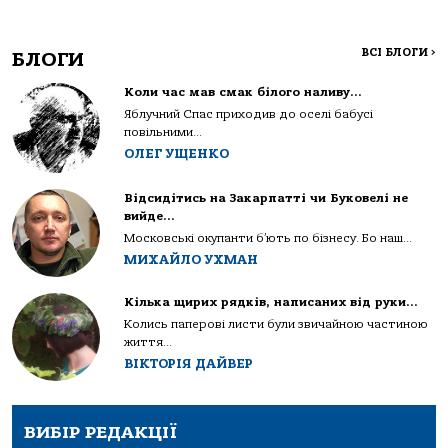
ВСІ БЛОГИ
>
БЛОГИ
Коли час мав смак білого наливу…
Яблучний Спас приходив до оселі бабусі
повільними...
ОЛЕГ УЩЕНКО
Відсидітись на Закарпатті чи Буковелі не
вийде…
Московські окупанти б’ють по бізнесу. Бо наш...
МИХАЙЛО УХМАН
Кілька щирих рядків, написаних від руки…
Колись паперові листи були звичайною частиною
життя...
ВІКТОРІЯ ДАЙВЕР
ВИБІР РЕДАКЦІЇ