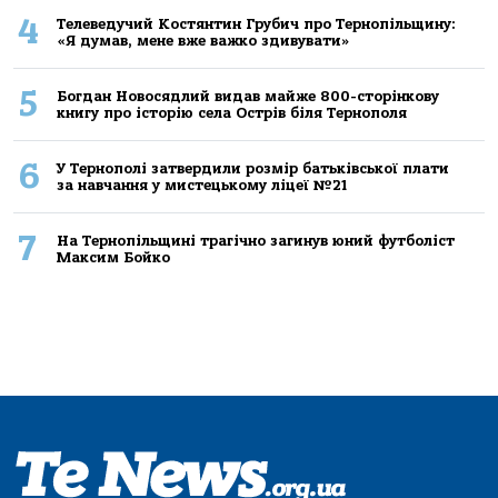
4
Телеведучий Костянтин Грубич про Тернопільщину:
«Я думав, мене вже важко здивувати»
5
Богдан Новосядлий видав майже 800-сторінкову
книгу про історію села Острів біля Тернополя
6
У Тернополі затвердили розмір батьківської плати
за навчання у мистецькому ліцеї №21
7
На Тернопільщині трагічно загинув юний футболіст
Максим Бойко