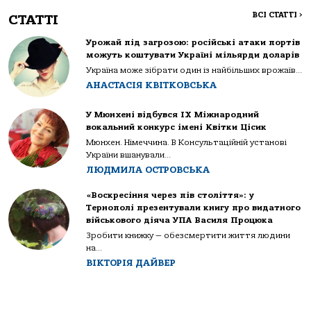
ВСІ СТАТТІ
>
СТАТТІ
Урожай під загрозою: російські атаки портів
можуть коштувати Україні мільярди доларів
Україна може зібрати один із найбільших врожаїв...
АНАСТАСІЯ КВІТКОВСЬКА
У Мюнхені відбувся IX Міжнародний
вокальний конкурс імені Квітки Цісик
Мюнхен. Німеччина. В Консультаційній установі
України вшанували...
ЛЮДМИЛА ОСТРОВСЬКА
«Воскресіння через пів століття»: у
Тернополі презентували книгу про видатного
військового діяча УПА Василя Процюка
Зробити книжку — обезсмертити життя людини
на...
ВІКТОРІЯ ДАЙВЕР