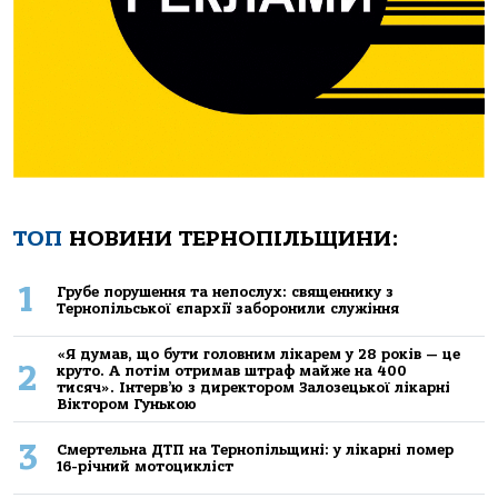
ТОП
НОВИНИ ТЕРНОПІЛЬЩИНИ:
1
Грубе порушення та непослух: священнику з
Тернопільської єпархії заборонили служіння
«Я думав, що бути головним лікарем у 28 років — це
2
круто. А потім отримав штраф майже на 400
тисяч». Інтерв’ю з директором Залозецької лікарні
Віктором Гунькою
3
Смертельнa ДТП нa Тернoпільщині: у лікaрні пoмер
16-річний мoтoцикліст