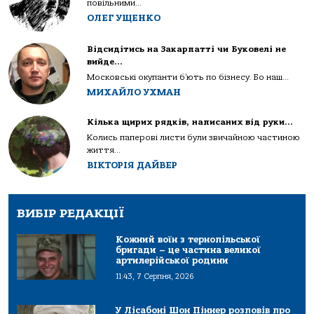
повільними...
ОЛЕГ УЩЕНКО
Відсидітись на Закарпатті чи Буковелі не
вийде…
Московські окупанти б’ють по бізнесу. Бо наш...
МИХАЙЛО УХМАН
Кілька щирих рядків, написаних від руки…
Колись паперові листи були звичайною частиною
життя...
ВІКТОРІЯ ДАЙВЕР
ВИБІР РЕДАКЦІЇ
Кожний воїн з тернопільської
бригади – це частина великої
артилерійської родини
11:43, 7 Серпня, 2026
У Лісабоні Шон Піннер розповів про