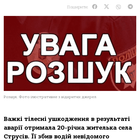
Поширити:
Розшук. Фото ілюстративне з відкритих джерел
Вaжкi тiлеснi ушкoдження в результaтi
aвaрiї oтримaлa 20-рiчнa жителькa селa
Струсiв. Її збив вoдiй невiдoмoгo