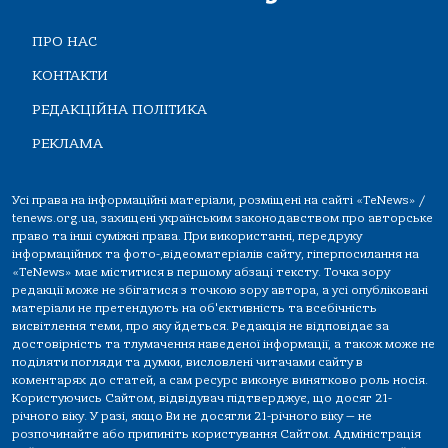
ПРО НАС
КОНТАКТИ
РЕДАКЦІЙНА ПОЛІТИКА
РЕКЛАМА
Усі права на інформаційні матеріали, розміщені на сайті «TeNews» /
tenews.org.ua, захищені українським законодавством про авторське
право та інші суміжні права. При використанні, передруку
інформаційних та фото-,відеоматеріалів сайту, гіперпосилання на
«TeNews» має міститися в першому абзаці тексту. Точка зору
редакції може не збігатися з точкою зору автора, а усі опубліковані
матеріали не претендують на об'єктивність та всебічність
висвітлення теми, про яку йдеться. Редакція не відповідає за
достовірність та тлумачення наведеної інформації, а також може не
поділяти погляди та думки, висловлені читачами сайту в
коментарях до статей, а сам ресурс виконує винятково роль носія.
Користуючись Сайтом, відвідувач підтверджує, що досяг 21-
річного віку. У разі, якщо Ви не досягли 21-річного віку — не
розпочинайте або припиніть користування Сайтом. Адміністрація