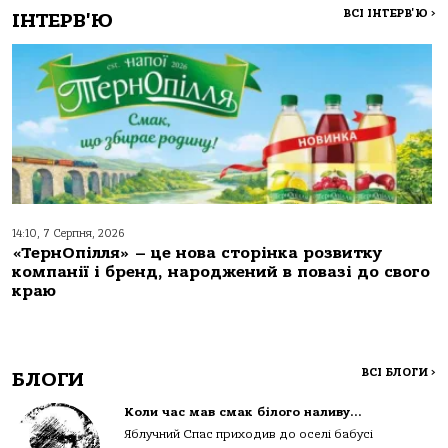
ВСІ ІНТЕРВ'Ю
>
ІНТЕРВ'Ю
14:10, 7 Серпня, 2026
«ТернОпілля» – це нова сторінка розвитку
компанії і бренд, народжений в повазі до свого
краю
ВСІ БЛОГИ
>
БЛОГИ
Коли час мав смак білого наливу…
Яблучний Спас приходив до оселі бабусі