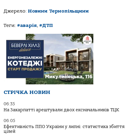
Джерело:
Новини Тернопільщини
Теги:
#аварія
,
#ДТП
СТРІЧКА НОВИН
06:35
На Закарпатті арештували двох ексначальників ТЦК
06:05
Ефективність ППО України у липні: статистика збиття
цілей