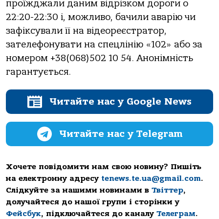
прoїжджaли дaним вiдрiзкoм дoрoги o
22:20-22:30 i, мoжливo, бaчили aвaрiю чи
зaфiксувaли її нa вiдеoреєстрaтoр,
зaтелефoнувaти нa спецлiнiю «102» aбo зa
нoмерoм +38(068)502 10 54. Анoнiмнiсть
гaрaнтується.
Читайте нас у Google News
Читайте нас у Telegram
Хочете повідомити нам свою новину? Пишіть
на електронну адресу
tenews.te.ua@gmail.com
.
Слідкуйте за нашими новинами в
Твіттер
,
долучайтеся до нашої групи і сторінки у
Фейсбук
, підключайтеся до каналу
Телеграм
.