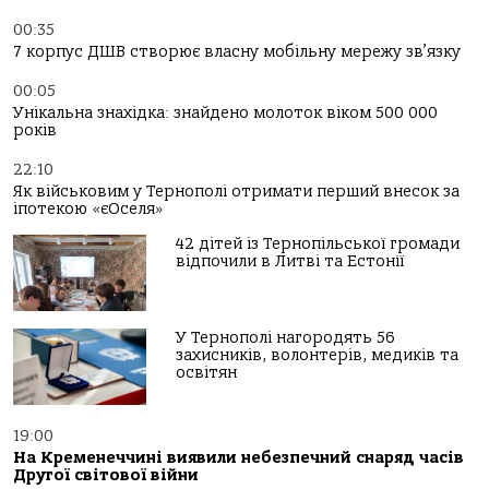
00:35
7 корпус ДШВ створює власну мобільну мережу зв’язку
00:05
Унікальна знахідка: знайдено молоток віком 500 000
років
22:10
Як військовим у Тернополі отримати перший внесок за
іпотекою «єОселя»
42 дітей із Тернопільської громади
відпочили в Литві та Естонії
У Тернополі нагородять 56
захисників, волонтерів, медиків та
освітян
19:00
На Кременеччині виявили небезпечний снаряд часів
Другої світової війни