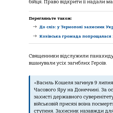
бійця. Право відкрити її надали ма
Перегляньте також:
До сліз: у Тернополі захисник У
Козівська громада попрощалася 
Священники відслужили панахиду 
вшанували усіх загиблих Героїв.
«Василь Кошеля загинув 9 липня
Часового Яру на Донеччині. За ос
захисті державного суверенітету 
військовій присязі воїна посмер
ступеня. Захисник назавжди дл