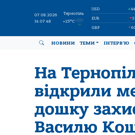
USD
4
▲
Тернопіль
07.08.2026
EUR
5
▼
14:07:50
+23°C
GBP
6
▼
НОВИНИ
ТЕМИ
ІНТЕРВ’Ю
На Тернопі
відкрили м
дошку захи
Василю Кош