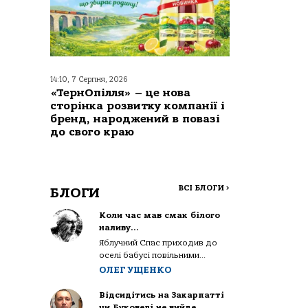
14:10, 7 Серпня, 2026
«ТернОпілля» – це нова
сторінка розвитку компанії і
бренд, народжений в повазі
до свого краю
ВСІ БЛОГИ
>
БЛОГИ
Коли час мав смак білого
наливу…
Яблучний Спас приходив до
оселі бабусі повільними...
ОЛЕГ УЩЕНКО
Відсидітись на Закарпатті
чи Буковелі не вийде…