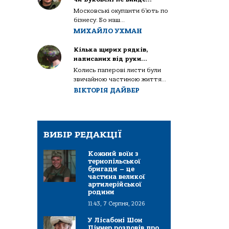
Московські окупанти б’ють по
бізнесу. Бо наш...
МИХАЙЛО УХМАН
Кілька щирих рядків,
написаних від руки…
Колись паперові листи були
звичайною частиною життя...
ВІКТОРІЯ ДАЙВЕР
ВИБІР РЕДАКЦІЇ
Кожний воїн з
тернопільської
бригади – це
частина великої
артилерійської
родини
11:43, 7 Серпня, 2026
У Лісабоні Шон
Піннер розповів про