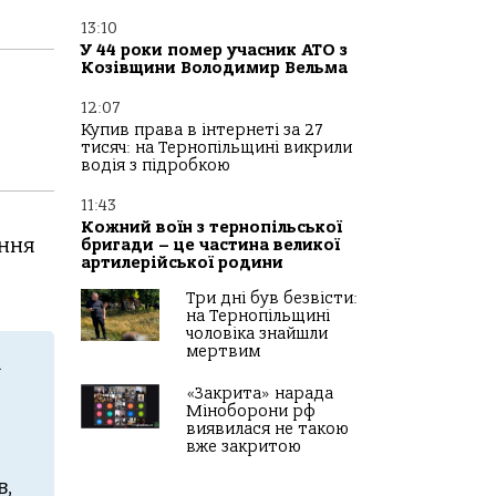
13:10
У 44 роки помер учасник АТО з
Козівщини Володимир Вельма
12:07
Купив права в інтернеті за 27
тисяч: на Тернопільщині викрили
водія з підробкою
11:43
Кожний воїн з тернопільської
ння
бригади – це частина великої
артилерійської родини
Три дні був безвісти:
на Тернопільщині
чоловіка знайшли
мертвим
і
«Закрита» нарада
Міноборони рф
виявилася не такою
вже закритою
в
,