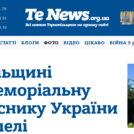
4.76
1.61
0.19
СТАТТІ
БЛОГИ
ФОТО
ВІДЕО
ЦІКАВО
ВІЙНА З
льщині
еморіальну
снику України
елі