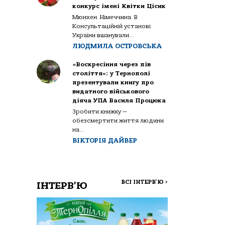
конкурс імені Квітки Цісик
Мюнхен. Німеччина. В
Консультаційній установі
України вшанували...
ЛЮДМИЛА ОСТРОВСЬКА
«Воскресіння через пів
століття»: у Тернополі
презентували книгу про
видатного військового
діяча УПА Василя Процюка
Зробити книжку —
обезсмертити життя людини
на...
ВІКТОРІЯ ДАЙВЕР
ВСІ ІНТЕРВ'Ю
>
ІНТЕРВ'Ю