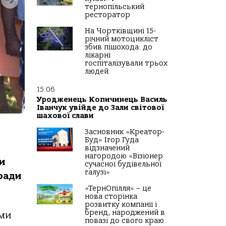
тернопільський
ресторатор
На Чортківщині 15-
річний мотоцикліст
збив пішохода: до
лікарні
госпіталізували трьох
людей
15:06
Уродженець Копичинець Василь
Іванчук увійде до Зали світової
шахової слави
Засновник «Креатор-
Буд» Ігор Гуда
відзначений
нагородою «Візіонер
и
сучасної будівельної
галузі»
ради
«ТернОпілля» – це
нова сторінка
розвитку компанії і
бренд, народжений в
ими
повазі до свого краю