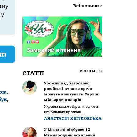
ану
Всі новини
>
у
am
ВСІ СТАТТІ
>
СТАТТІ
Урожай під загрозою:
російські атаки портів
com
.
можуть коштувати Україні
бук
,
мільярди доларів
Україна може зібрати один із
найбільших врожаїв...
АНАСТАСІЯ КВІТКОВСЬКА
У Мюнхені відбувся IX
Міжнародний вокальний