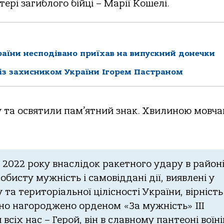
тері загиблого бійці – Марії Кошелі.
країни несподівано приїхав на випускний донечки
із захисником України Ігорем Пастраном
та освятили пам’ятний знак. Хвилиною мовча
 2022 року внаслідок ракетного удару в район
обисту мужність і самовіддані дії, виявлені у
та територіальної цілісності України, вірність
тно нагороджено орденом «За мужність» III
я
всіх
нас
–
Герой
,
він
в
славному
пантеоні
воїні