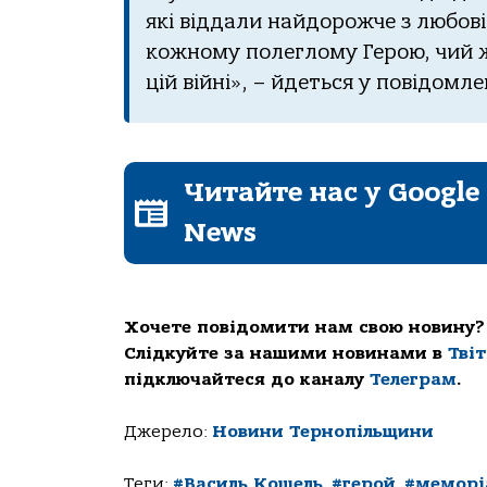
які
віддали
найдорожче
з
любові
кожному
полеглому
Герою
,
чий
цій
війні
»,
–
йдеться у повідомле
Читайте нас у Google
News
Хочете повідомити нам свою новину?
Слідкуйте за нашими новинами в
Тві
підключайтеся до каналу
Телеграм
.
Джерело:
Новини Тернопільщини
Теги:
#Василь Кошель
,
#герой
,
#меморі