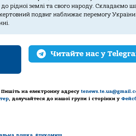
до
рідної
землі
та
свого
народу
.
Складаємо
ш
жертовний
подвиг
наближає
перемогу
України
нні.
Читайте нас у Telegr
 Пишіть на електронну адресу
tenews.te.ua@gmail.
ттер
, долучайтеся до нашої групи і сторінки у
Фейс
альна дошка
,
#рукомиш