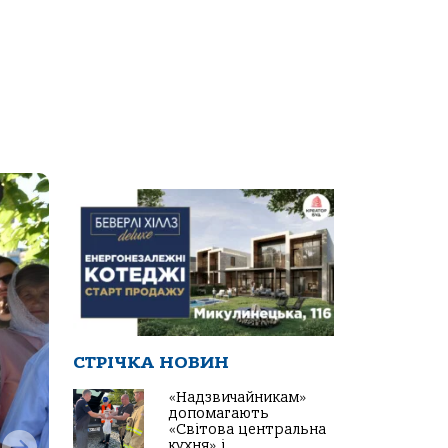
СТРІЧКА НОВИН
«Надзвичайникам»
допомагають
«Світова центральна
кухня» і