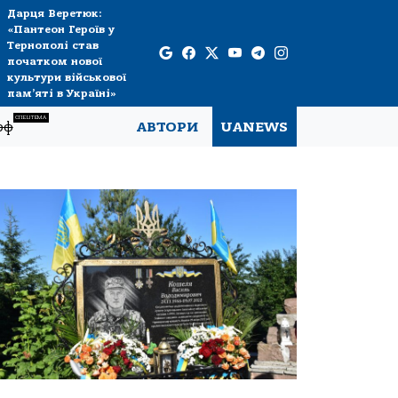
Дарця Веретюк:
«Пантеон Героїв у
Тернополі став
початком нової
культури військової
пам’яті в Україні»
СПЕЦТЕМА
рф
АВТОРИ
UANEWS