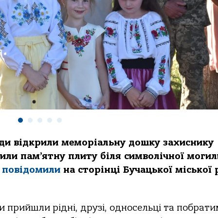
ади відкрили меморіальну дошку захиснику
или пам’ятну плиту біля символічної могил
е
повідомили
на сторінці
Бучацької міської 
и прийшли рідні, друзі, односельці та побрат