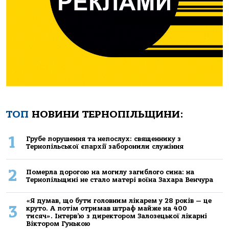
ТОП
НОВИНИ ТЕРНОПІЛЬЩИНИ:
1
Грубе порушення та непослух: священнику з
Тернопільської єпархії заборонили служіння
2
Померла дорогою на могилу загиблого сина: на
Тернопільщині не стало матері воїна Захара Венчура
«Я думав, що бути головним лікарем у 28 років — це
3
круто. А потім отримав штраф майже на 400
тисяч». Інтерв’ю з директором Залозецької лікарні
Віктором Гунькою