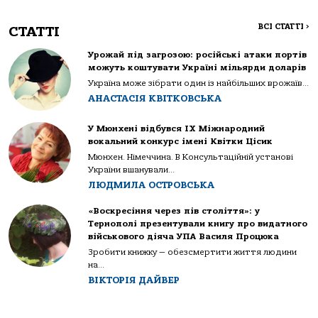
ВСІ СТАТТІ
>
СТАТТІ
Урожай під загрозою: російські атаки портів
можуть коштувати Україні мільярди доларів
Україна може зібрати один із найбільших врожаїв...
АНАСТАСІЯ КВІТКОВСЬКА
У Мюнхені відбувся IX Міжнародний
вокальний конкурс імені Квітки Цісик
Мюнхен. Німеччина. В Консультаційній установі
України вшанували...
ЛЮДМИЛА ОСТРОВСЬКА
«Воскресіння через пів століття»: у
Тернополі презентували книгу про видатного
військового діяча УПА Василя Процюка
Зробити книжку — обезсмертити життя людини
на...
ВІКТОРІЯ ДАЙВЕР