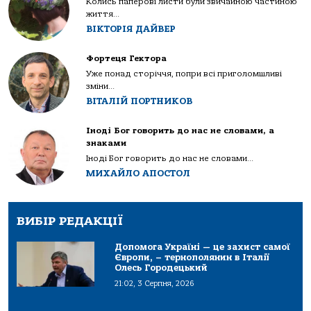
Колись паперові листи були звичайною частиною
життя...
ВІКТОРІЯ ДАЙВЕР
Фортеця Гектора
Уже понад сторіччя, попри всі приголомшливі
зміни...
ВІТАЛІЙ ПОРТНИКОВ
Іноді Бог говорить до нас не словами, а
знаками
Іноді Бог говорить до нас не словами...
МИХАЙЛО АПОСТОЛ
ВИБІР РЕДАКЦІЇ
Допомога Україні — це захист самої
Європи, – тернополянин в Італії
Олесь Городецький
21:02, 3 Серпня, 2026