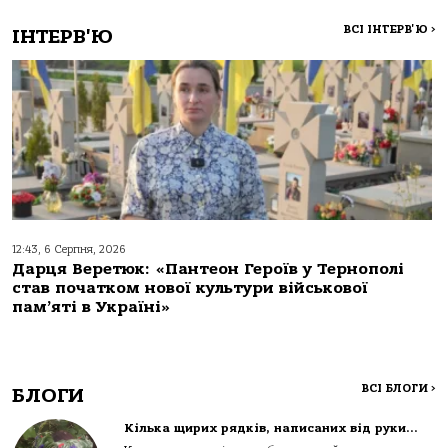
ВСІ ІНТЕРВ'Ю
>
ІНТЕРВ'Ю
12:43, 6 Серпня, 2026
Дарця Веретюк: «Пантеон Героїв у Тернополі
став початком нової культури військової
пам’яті в Україні»
ВСІ БЛОГИ
>
БЛОГИ
Кілька щирих рядків, написаних від руки…