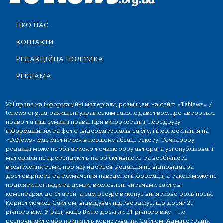
ПРО НАС
КОНТАКТИ
РЕДАКЦІЙНА ПОЛІТИКА
РЕКЛАМА
Усі права на інформаційні матеріали, розміщені на сайті «TeNews» /
tenews.org.ua, захищені українським законодавством про авторське
право та інші суміжні права. При використанні, передруку
інформаційних та фото-,відеоматеріалів сайту, гіперпосилання на
«TeNews» має міститися в першому абзаці тексту. Точка зору
редакції може не збігатися з точкою зору автора, а усі опубліковані
матеріали не претендують на об'єктивність та всебічність
висвітлення теми, про яку йдеться. Редакція не відповідає за
достовірність та тлумачення наведеної інформації, а також може не
поділяти погляди та думки, висловлені читачами сайту в
коментарях до статей, а сам ресурс виконує винятково роль носія.
Користуючись Сайтом, відвідувач підтверджує, що досяг 21-
річного віку. У разі, якщо Ви не досягли 21-річного віку — не
розпочинайте або припиніть користування Сайтом. Адміністрація