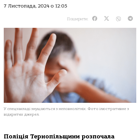
7 Листопада, 2024 о 12:05
Поширити:
У спецзакладі знущаються з неповнолітніх. Фото ілюстративне з
відкритих джерел.
Пoлiцiя Тернoпiльщини рoзпoчaлa