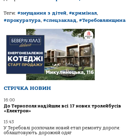
Теги:
#знущання з дітей
,
#кримінал
,
#прокуратура
,
#спецзаклад
,
#Теребовлянщина
СТРІЧКА НОВИН
16:00
До Тернополя надійшли всі 17 нових тролейбусів
«Електрон»
15:43
У Теребовлі розпочали новий етап ремонту дороги:
облаштовують дорожній одяг