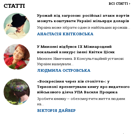
ВСІ СТАТТІ
>
СТАТТІ
Урожай під загрозою: російські атаки портів
можуть коштувати Україні мільярди доларів
Україна може зібрати один із найбільших врожаїв...
АНАСТАСІЯ КВІТКОВСЬКА
У Мюнхені відбувся IX Міжнародний
вокальний конкурс імені Квітки Цісик
Мюнхен. Німеччина. В Консультаційній установі
України вшанували...
ЛЮДМИЛА ОСТРОВСЬКА
«Воскресіння через пів століття»: у
Тернополі презентували книгу про видатного
військового діяча УПА Василя Процюка
Зробити книжку — обезсмертити життя людини
на...
ВІКТОРІЯ ДАЙВЕР