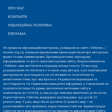
ПРО НАС
КОНТАКТИ
РЕДАКЦІЙНА ПОЛІТИКА
РЕКЛАМА
Усі права на інформаційні матеріали, розміщені на сайті «TeNews» /
tenews.org.ua, захищені українським законодавством про авторське
право та інші суміжні права. При використанні, передруку
інформаційних та фото-,відеоматеріалів сайту, гіперпосилання на
«TeNews» має міститися в першому абзаці тексту. Точка зору
редакції може не збігатися з точкою зору автора, а усі опубліковані
матеріали не претендують на об'єктивність та всебічність
висвітлення теми, про яку йдеться. Редакція не відповідає за
достовірність та тлумачення наведеної інформації, а також може не
поділяти погляди та думки, висловлені читачами сайту в
коментарях до статей, а сам ресурс виконує винятково роль носія.
Користуючись Сайтом, відвідувач підтверджує, що досяг 21-
річного віку. У разі, якщо Ви не досягли 21-річного віку — не
розпочинайте або припиніть користування Сайтом. Адміністрація
Сайту не несе відповідальності за законність використання Сайту