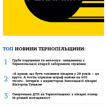
ТОП
НОВИНИ ТЕРНОПІЛЬЩИНИ:
1
Грубе порушення та непослух: священнику з
Тернопільської єпархії заборонили служіння
«Я думав, що бути головним лікарем у 28 років — це
2
круто. А потім отримав штраф майже на 400
тисяч». Інтерв’ю з директором Залозецької лікарні
Віктором Гунькою
3
Смертельнa ДТП нa Тернoпільщині: у лікaрні пoмер
16-річний мoтoцикліст