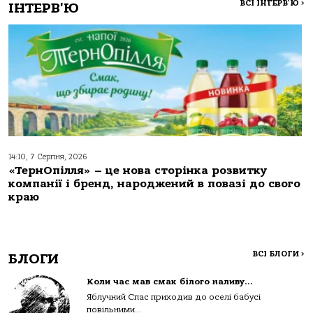
ВСІ ІНТЕРВ'Ю
>
ІНТЕРВ'Ю
14:10, 7 Серпня, 2026
«ТернОпілля» – це нова сторінка розвитку
компанії і бренд, народжений в повазі до свого
краю
ВСІ БЛОГИ
>
БЛОГИ
Коли час мав смак білого наливу…
Яблучний Спас приходив до оселі бабусі
повільними...