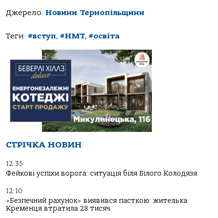
Джерело:
Новини Тернопільщини
Теги:
#вступ
,
#НМТ
,
#освіта
СТРІЧКА НОВИН
12:35
Фейкові успіхи ворога: ситуація біля Білого Колодязя
12:10
«Безпечний рахунок» виявився пасткою: жителька
Кременця втратила 28 тисяч