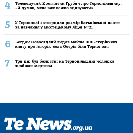
4
Телеведучий Костянтин Грубич про Тернопільщину:
«Я думав, мене вже важко здивувати»
5
У Тернополі затвердили розмір батьківської плати
за навчання у мистецькому ліцеї №21
6
Богдан Новосядлий видав майже 800-сторінкову
книгу про історію села Острів біля Тернополя
7
Три дні був безвісти: на Тернопільщині чоловіка
знайшли мертвим