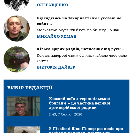
ОЛЕГ УЩЕНКО
Відсидітись на Закарпатті чи Буковелі не
вийде…
Московські окупанти б’ють по бізнесу. Бо наш...
МИХАЙЛО УХМАН
Кілька щирих рядків, написаних від руки…
Колись паперові листи були звичайною частиною
життя...
ВІКТОРІЯ ДАЙВЕР
ВИБІР РЕДАКЦІЇ
Кожний воїн з тернопільської
бригади – це частина великої
артилерійської родини
11:43, 7 Серпня, 2026
У Лісабоні Шон Піннер розповів про