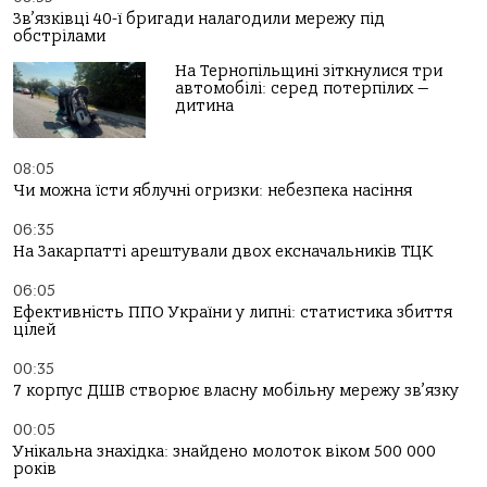
Зв’язківці 40-ї бригади налагодили мережу під
обстрілами
На Тернопільщині зіткнулися три
автомобілі: серед потерпілих —
дитина
08:05
Чи можна їсти яблучні огризки: небезпека насіння
06:35
На Закарпатті арештували двох ексначальників ТЦК
06:05
Ефективність ППО України у липні: статистика збиття
цілей
00:35
7 корпус ДШВ створює власну мобільну мережу зв’язку
00:05
Унікальна знахідка: знайдено молоток віком 500 000
років