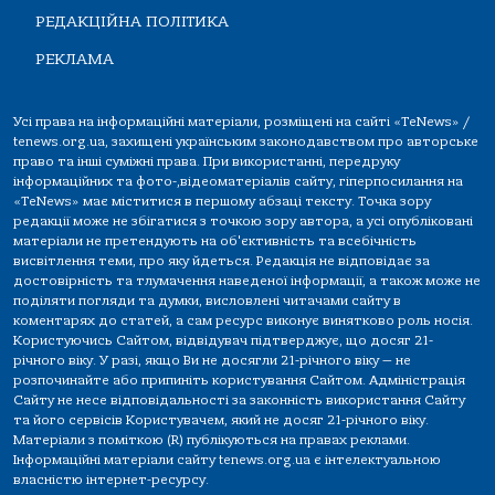
РЕДАКЦІЙНА ПОЛІТИКА
РЕКЛАМА
Усі права на інформаційні матеріали, розміщені на сайті «TeNews» /
tenews.org.ua, захищені українським законодавством про авторське
право та інші суміжні права. При використанні, передруку
інформаційних та фото-,відеоматеріалів сайту, гіперпосилання на
«TeNews» має міститися в першому абзаці тексту. Точка зору
редакції може не збігатися з точкою зору автора, а усі опубліковані
матеріали не претендують на об'єктивність та всебічність
висвітлення теми, про яку йдеться. Редакція не відповідає за
достовірність та тлумачення наведеної інформації, а також може не
поділяти погляди та думки, висловлені читачами сайту в
коментарях до статей, а сам ресурс виконує винятково роль носія.
Користуючись Сайтом, відвідувач підтверджує, що досяг 21-
річного віку. У разі, якщо Ви не досягли 21-річного віку — не
розпочинайте або припиніть користування Сайтом. Адміністрація
Сайту не несе відповідальності за законність використання Сайту
та його сервісів Користувачем, який не досяг 21-річного віку.
Матеріали з поміткою (R) публікуються на правах реклами.
Інформаційні матеріали сайту tenews.org.ua є інтелектуальною
власністю інтернет-ресурсу.