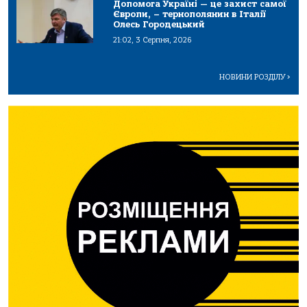
Допомога Україні — це захист самої
Європи, – тернополянин в Італії
Олесь Городецький
21:02, 3 Серпня, 2026
НОВИНИ РОЗДІЛУ
>