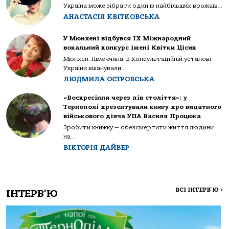
Україна може зібрати один із найбільших врожаїв...
АНАСТАСІЯ КВІТКОВСЬКА
У Мюнхені відбувся IX Міжнародний
вокальний конкурс імені Квітки Цісик
Мюнхен. Німеччина. В Консультаційній установі
України вшанували...
ЛЮДМИЛА ОСТРОВСЬКА
«Воскресіння через пів століття»: у
Тернополі презентували книгу про видатного
військового діяча УПА Василя Процюка
Зробити книжку — обезсмертити життя людини
на...
ВІКТОРІЯ ДАЙВЕР
ВСІ ІНТЕРВ'Ю
>
ІНТЕРВ'Ю