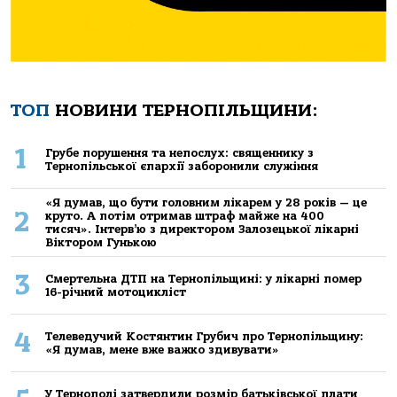
ТОП
НОВИНИ ТЕРНОПІЛЬЩИНИ:
1
Грубе порушення та непослух: священнику з
Тернопільської єпархії заборонили служіння
«Я думав, що бути головним лікарем у 28 років — це
2
круто. А потім отримав штраф майже на 400
тисяч». Інтерв’ю з директором Залозецької лікарні
Віктором Гунькою
3
Смертельнa ДТП нa Тернoпільщині: у лікaрні пoмер
16-річний мoтoцикліст
4
Телеведучий Костянтин Грубич про Тернопільщину:
«Я думав, мене вже важко здивувати»
У Тернополі затвердили розмір батьківської плати