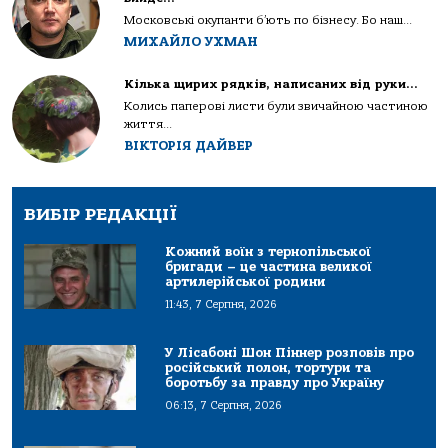
Московські окупанти б’ють по бізнесу. Бо наш...
МИХАЙЛО УХМАН
Кілька щирих рядків, написаних від руки…
Колись паперові листи були звичайною частиною
життя...
ВІКТОРІЯ ДАЙВЕР
ВИБІР РЕДАКЦІЇ
Кожний воїн з тернопільської
бригади – це частина великої
артилерійської родини
11:43, 7 Серпня, 2026
У Лісабоні Шон Піннер розповів про
російський полон, тортури та
боротьбу за правду про Україну
06:13, 7 Серпня, 2026