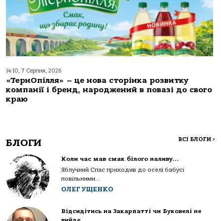
14:10, 7 Серпня, 2026
«ТернОпілля» – це нова сторінка розвитку
компанії і бренд, народжений в повазі до свого
краю
ВСІ БЛОГИ
>
БЛОГИ
Коли час мав смак білого наливу…
Яблучний Спас приходив до оселі бабусі
повільними...
ОЛЕГ УЩЕНКО
Відсидітись на Закарпатті чи Буковелі не
вийде…