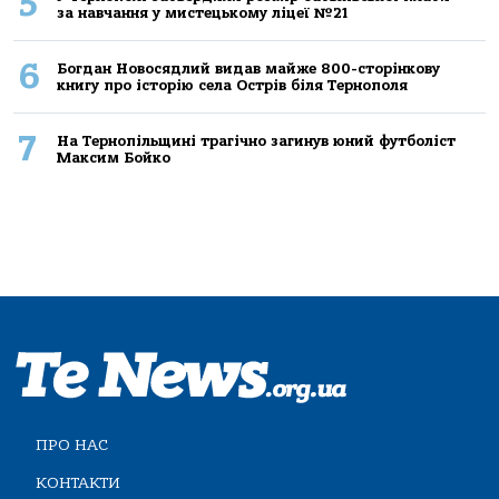
5
за навчання у мистецькому ліцеї №21
6
Богдан Новосядлий видав майже 800-сторінкову
книгу про історію села Острів біля Тернополя
7
На Тернопільщині трагічно загинув юний футболіст
Максим Бойко
ПРО НАС
КОНТАКТИ