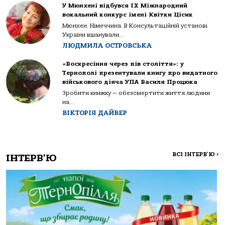
У Мюнхені відбувся IX Міжнародний
вокальний конкурс імені Квітки Цісик
Мюнхен. Німеччина. В Консультаційній установі
України вшанували...
ЛЮДМИЛА ОСТРОВСЬКА
«Воскресіння через пів століття»: у
Тернополі презентували книгу про видатного
військового діяча УПА Василя Процюка
Зробити книжку — обезсмертити життя людини
на...
ВІКТОРІЯ ДАЙВЕР
ВСІ ІНТЕРВ'Ю
>
ІНТЕРВ'Ю