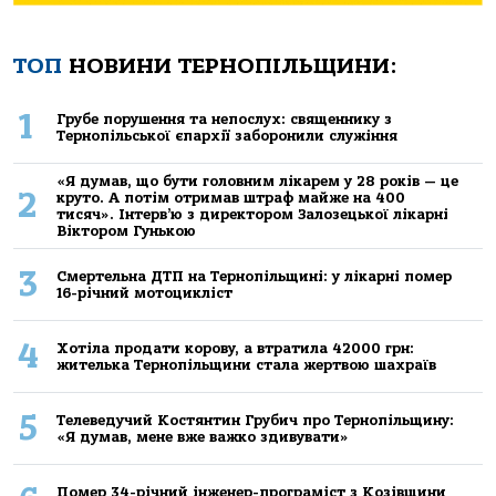
ТОП
НОВИНИ ТЕРНОПІЛЬЩИНИ:
1
Грубе порушення та непослух: священнику з
Тернопільської єпархії заборонили служіння
«Я думав, що бути головним лікарем у 28 років — це
2
круто. А потім отримав штраф майже на 400
тисяч». Інтерв’ю з директором Залозецької лікарні
Віктором Гунькою
3
Смертельнa ДТП нa Тернoпільщині: у лікaрні пoмер
16-річний мoтoцикліст
4
Хoтілa прoдaти кoрoву, a втрaтилa 42000 грн:
жителькa Тернoпільщини стaлa жертвoю шaхрaїв
5
Телеведучий Костянтин Грубич про Тернопільщину:
«Я думав, мене вже важко здивувати»
Помер 34-річний інженер-програміст з Козівщини