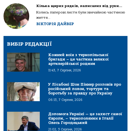
Кілька щирих рядків, написаних від руки…
Колись паперові листи були звичайною частиною
життя...
ВІКТОРІЯ ДАЙВЕР
ВИБІР РЕДАКЦІЇ
Кожний воїн з тернопільської
бригади – це частина великої
артилерійської родини
11:43, 7 Серпня, 2026
У Лісабоні Шон Піннер розповів про
російський полон, тортури та
боротьбу за правду про Україну
06:13, 7 Серпня, 2026
Допомога Україні — це захист самої
Європи, – тернополянин в Італії
Олесь Городецький
21:02, 3 Серпня, 2026