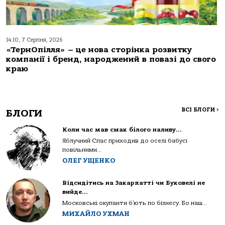
14:10, 7 Серпня, 2026
«ТернОпілля» – це нова сторінка розвитку
компанії і бренд, народжений в повазі до свого
краю
ВСІ БЛОГИ
>
БЛОГИ
Коли час мав смак білого наливу…
Яблучний Спас приходив до оселі бабусі
повільними...
ОЛЕГ УЩЕНКО
Відсидітись на Закарпатті чи Буковелі не
вийде…
Московські окупанти б’ють по бізнесу. Бо наш...
МИХАЙЛО УХМАН