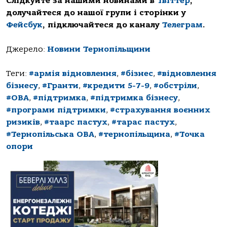
Слідкуйте за нашими новинами в
Твіттер
,
долучайтеся до нашої групи і сторінки у
Фейсбук
, підключайтеся до каналу
Телеграм
.
Джерело:
Новини Тернопільщини
Теги:
#армія відновлення
,
#бізнес
,
#відновлення
бізнесу
,
#Гранти
,
#кредити 5-7-9
,
#обстріли
,
#ОВА
,
#підтримка
,
#підтримка бізнесу
,
#програми підтримки
,
#страхування воєнних
ризиків
,
#таарс пастух
,
#тарас пастух
,
#Тернопільська ОВА
,
#тернопільщина
,
#Точка
опори