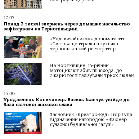
17:07
Понад 3 тисячі звернень через домашнє насильство
зафіксували на Тернопільщині
«Надзвичайникам» допомагають
«Світова центральна кухня» і
тернопільський ресторатор
На Чортківщині 15-річний
мотоцикліст збив пішохода: до
лікарні госпіталізували трьох людей
15:06
Уродженець Копичинець Василь Іванчук увійде до
Зали світової шахової слави
Засновник «Креатор-Буд» Ігор Гуда
відзначений нагородою «Візіонер
сучасної будівельної галузі»