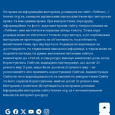
Усі права на інформаційні матеріали, розміщені на сайті «TeNews» /
tenews.org.ua, захищені українським законодавством про авторське
право та інші суміжні права. При використанні, передруку
інформаційних та фото-,відеоматеріалів сайту, гіперпосилання на
«TeNews» має міститися в першому абзаці тексту. Точка зору
редакції може не збігатися з точкою зору автора, а усі опубліковані
матеріали не претендують на об'єктивність та всебічність
висвітлення теми, про яку йдеться. Редакція не відповідає за
достовірність та тлумачення наведеної інформації, а також може не
поділяти погляди та думки, висловлені читачами сайту в
коментарях до статей, а сам ресурс виконує винятково роль носія.
Користуючись Сайтом, відвідувач підтверджує, що досяг 21-
річного віку. У разі, якщо Ви не досягли 21-річного віку — не
розпочинайте або припиніть користування Сайтом. Адміністрація
Сайту не несе відповідальності за законність використання Сайту
та його сервісів Користувачем, який не досяг 21-річного віку.
Матеріали з поміткою (R) публікуються на правах реклами.
Інформаційні матеріали сайту tenews.org.ua є інтелектуальною
власністю інтернет-ресурсу.