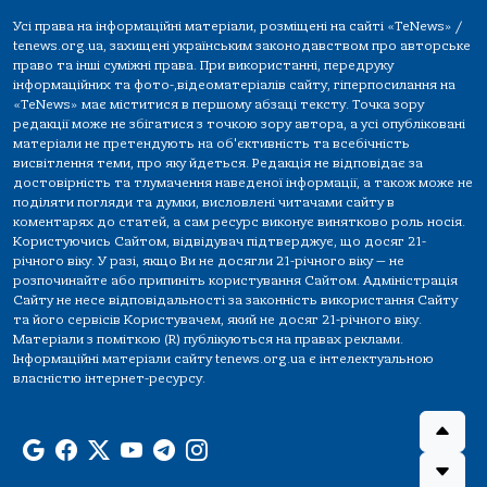
Усі права на інформаційні матеріали, розміщені на сайті «TeNews» /
tenews.org.ua, захищені українським законодавством про авторське
право та інші суміжні права. При використанні, передруку
інформаційних та фото-,відеоматеріалів сайту, гіперпосилання на
«TeNews» має міститися в першому абзаці тексту. Точка зору
редакції може не збігатися з точкою зору автора, а усі опубліковані
матеріали не претендують на об'єктивність та всебічність
висвітлення теми, про яку йдеться. Редакція не відповідає за
достовірність та тлумачення наведеної інформації, а також може не
поділяти погляди та думки, висловлені читачами сайту в
коментарях до статей, а сам ресурс виконує винятково роль носія.
Користуючись Сайтом, відвідувач підтверджує, що досяг 21-
річного віку. У разі, якщо Ви не досягли 21-річного віку — не
розпочинайте або припиніть користування Сайтом. Адміністрація
Сайту не несе відповідальності за законність використання Сайту
та його сервісів Користувачем, який не досяг 21-річного віку.
Матеріали з поміткою (R) публікуються на правах реклами.
Інформаційні матеріали сайту tenews.org.ua є інтелектуальною
власністю інтернет-ресурсу.