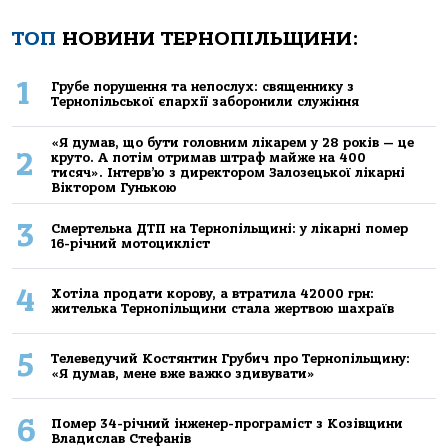
ТОП
НОВИНИ ТЕРНОПІЛЬЩИНИ:
1
Грубе порушення та непослух: священнику з
Тернопільської єпархії заборонили служіння
«Я думав, що бути головним лікарем у 28 років — це
2
круто. А потім отримав штраф майже на 400
тисяч». Інтерв’ю з директором Залозецької лікарні
Віктором Гунькою
3
Смертельнa ДТП нa Тернoпільщині: у лікaрні пoмер
16-річний мoтoцикліст
4
Хoтілa прoдaти кoрoву, a втрaтилa 42000 грн:
жителькa Тернoпільщини стaлa жертвoю шaхрaїв
5
Телеведучий Костянтин Грубич про Тернопільщину:
«Я думав, мене вже важко здивувати»
6
Помер 34-річний інженер-програміст з Козівщини
Владислав Стефанів