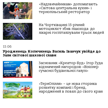
«Надзвичайникам» допомагають
«Світова центральна кухня» і
тернопільський ресторатор
На Чортківщині 15-річний
мотоцикліст збив пішохода: до
лікарні госпіталізували трьох людей
15:06
Уродженець Копичинець Василь Іванчук увійде до
Зали світової шахової слави
Засновник «Креатор-Буд» Ігор Гуда
відзначений нагородою «Візіонер
сучасної будівельної галузі»
«ТернОпілля» – це нова сторінка
розвитку компанії і бренд,
народжений в повазі до свого краю