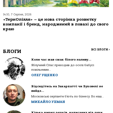
14:10, 7 Серпня, 2026
«ТернОпілля» – це нова сторінка розвитку
компанії і бренд, народжений в повазі до свого
краю
ВСІ БЛОГИ
>
БЛОГИ
Коли час мав смак білого наливу…
Яблучний Спас приходив до оселі бабусі
повільними...
ОЛЕГ УЩЕНКО
Відсидітись на Закарпатті чи Буковелі не
вийде…
Московські окупанти б’ють по бізнесу. Бо наш...
МИХАЙЛО УХМАН
Кілька щирих рядків, написаних від руки…