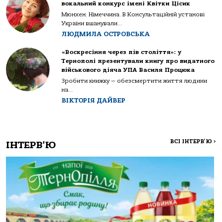
вокальний конкурс імені Квітки Цісик
Мюнхен. Німеччина. В Консультаційній установі
України вшанували...
ЛЮДМИЛА ОСТРОВСЬКА
«Воскресіння через пів століття»: у
Тернополі презентували книгу про видатного
військового діяча УПА Василя Процюка
Зробити книжку — обезсмертити життя людини
на...
ВІКТОРІЯ ДАЙВЕР
ВСІ ІНТЕРВ'Ю
>
ІНТЕРВ'Ю