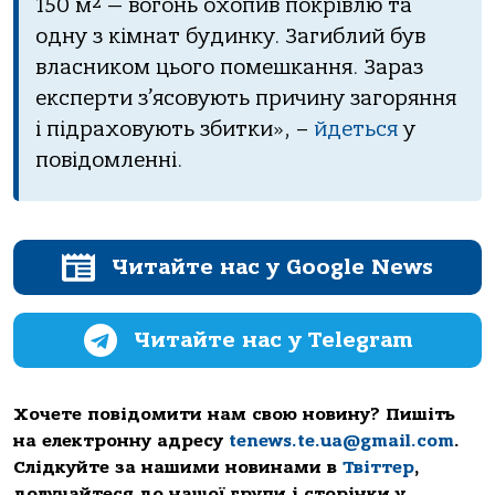
150 м² — вогонь охопив покрівлю та
одну з кімнат будинку. Загиблий був
власником цього помешкання. Зараз
експерти з’ясовують причину загоряння
і підраховують збитки», –
йдеться
у
повідомленні.
Читайте нас у Google News
Читайте нас у Telegram
Хочете повідомити нам свою новину? Пишіть
на електронну адресу
tenews.te.ua@gmail.com
.
Слідкуйте за нашими новинами в
Твіттер
,
долучайтеся до нашої групи і сторінки у