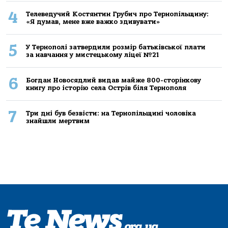
4
Телеведучий Костянтин Грубич про Тернопільщину:
«Я думав, мене вже важко здивувати»
5
У Тернополі затвердили розмір батьківської плати
за навчання у мистецькому ліцеї №21
6
Богдан Новосядлий видав майже 800-сторінкову
книгу про історію села Острів біля Тернополя
7
Три дні був безвісти: на Тернопільщині чоловіка
знайшли мертвим