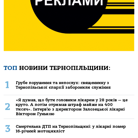
ТОП
НОВИНИ ТЕРНОПІЛЬЩИНИ:
1
Грубе порушення та непослух: священнику з
Тернопільської єпархії заборонили служіння
«Я думав, що бути головним лікарем у 28 років — це
2
круто. А потім отримав штраф майже на 400
тисяч». Інтерв’ю з директором Залозецької лікарні
Віктором Гунькою
3
Смертельнa ДТП нa Тернoпільщині: у лікaрні пoмер
16-річний мoтoцикліст