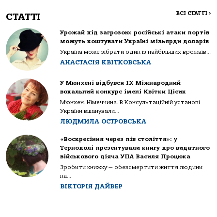
ВСІ СТАТТІ
>
СТАТТІ
Урожай під загрозою: російські атаки портів
можуть коштувати Україні мільярди доларів
Україна може зібрати один із найбільших врожаїв...
АНАСТАСІЯ КВІТКОВСЬКА
У Мюнхені відбувся IX Міжнародний
вокальний конкурс імені Квітки Цісик
Мюнхен. Німеччина. В Консультаційній установі
України вшанували...
ЛЮДМИЛА ОСТРОВСЬКА
«Воскресіння через пів століття»: у
Тернополі презентували книгу про видатного
військового діяча УПА Василя Процюка
Зробити книжку — обезсмертити життя людини
на...
ВІКТОРІЯ ДАЙВЕР