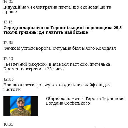
14:05
Індукційна чи електрична плита: що економніше та
краще
13:13
Середня зарплата на Тернопільщині перевищила 25,5
тисячі гривень: де платять найбільше
12:35
Фейкові успіхи ворога: ситуація біля Білого Колодязя
12:10
«Безпечний рахунок» виявився пасткою: жителька
Кременця втратила 28 тисяч
12:05
Навіщо класти фольгу в холодильник: лайфхак для
чистоти
Обірвалось життя Героя з Тернополя
Богдана Сосінського
10:35