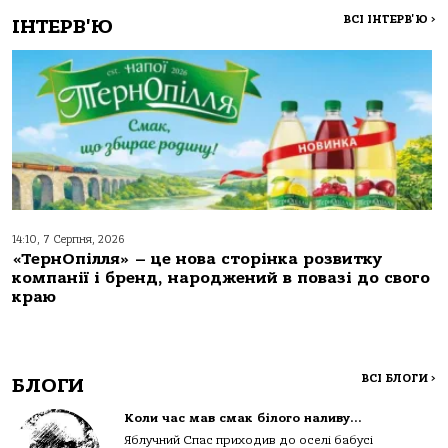
ВСІ ІНТЕРВ'Ю
>
ІНТЕРВ'Ю
14:10, 7 Серпня, 2026
«ТернОпілля» – це нова сторінка розвитку
компанії і бренд, народжений в повазі до свого
краю
ВСІ БЛОГИ
>
БЛОГИ
Коли час мав смак білого наливу…
Яблучний Спас приходив до оселі бабусі