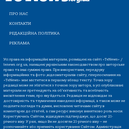
ПРО НАС
КОНТАКТИ
РЕДАКЦІЙНА ПОЛІТИКА
РЕКЛАМА
Усі права на інформаційні матеріали, розміщені на сайті «TeNews» /
tenews.org.ua, захищені українським законодавством про авторське
право та інші суміжні права. При використанні, передруку
інформаційних та фото-,відеоматеріалів сайту, гіперпосилання на
«TeNews» має міститися в першому абзаці тексту. Точка зору
редакції може не збігатися з точкою зору автора, а усі опубліковані
матеріали не претендують на об'єктивність та всебічність
висвітлення теми, про яку йдеться. Редакція не відповідає за
достовірність та тлумачення наведеної інформації, а також може не
поділяти погляди та думки, висловлені читачами сайту в
коментарях до статей, а сам ресурс виконує винятково роль носія.
Користуючись Сайтом, відвідувач підтверджує, що досяг 21-
річного віку. У разі, якщо Ви не досягли 21-річного віку — не
розпочинайте або припиніть користування Сайтом. Адміністрація