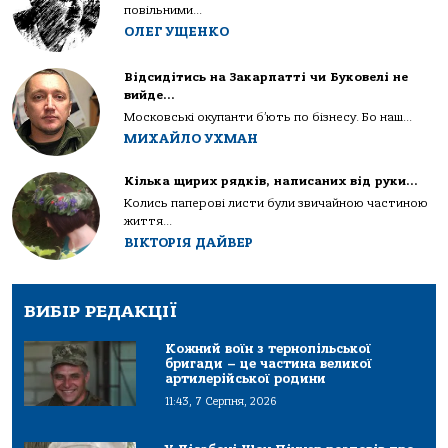
повільними...
ОЛЕГ УЩЕНКО
Відсидітись на Закарпатті чи Буковелі не
вийде…
Московські окупанти б’ють по бізнесу. Бо наш...
МИХАЙЛО УХМАН
Кілька щирих рядків, написаних від руки…
Колись паперові листи були звичайною частиною
життя...
ВІКТОРІЯ ДАЙВЕР
ВИБІР РЕДАКЦІЇ
Кожний воїн з тернопільської
бригади – це частина великої
артилерійської родини
11:43, 7 Серпня, 2026