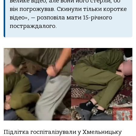
велике відео, але вони його стерли, бо
він погрожував. Скинули тільки коротке
відео», — розповіла мати 15-річного
постраждалого.
Підлітка госпіталізували у Хмельницьку