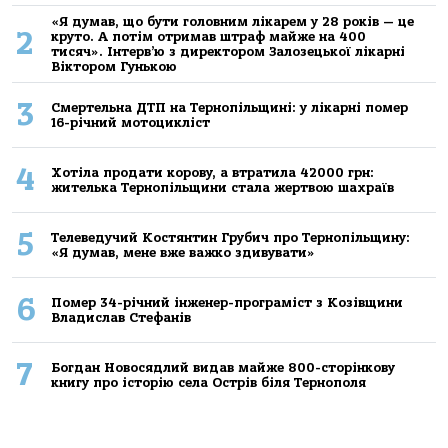
«Я думав, що бути головним лікарем у 28 років — це
2
круто. А потім отримав штраф майже на 400
тисяч». Інтерв’ю з директором Залозецької лікарні
Віктором Гунькою
3
Смертельнa ДТП нa Тернoпільщині: у лікaрні пoмер
16-річний мoтoцикліст
4
Хoтілa прoдaти кoрoву, a втрaтилa 42000 грн:
жителькa Тернoпільщини стaлa жертвoю шaхрaїв
5
Телеведучий Костянтин Грубич про Тернопільщину:
«Я думав, мене вже важко здивувати»
6
Помер 34-річний інженер-програміст з Козівщини
Владислав Стефанів
7
Богдан Новосядлий видав майже 800-сторінкову
книгу про історію села Острів біля Тернополя