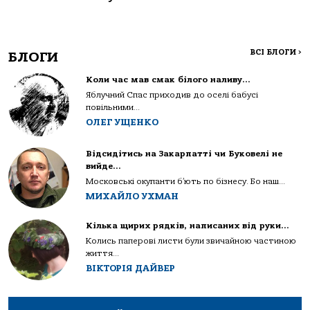
ВСІ БЛОГИ
>
БЛОГИ
Коли час мав смак білого наливу…
Яблучний Спас приходив до оселі бабусі
повільними...
ОЛЕГ УЩЕНКО
Відсидітись на Закарпатті чи Буковелі не
вийде…
Московські окупанти б’ють по бізнесу. Бо наш...
МИХАЙЛО УХМАН
Кілька щирих рядків, написаних від руки…
Колись паперові листи були звичайною частиною
життя...
ВІКТОРІЯ ДАЙВЕР