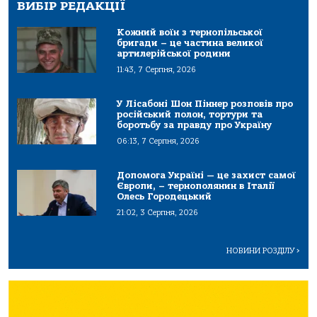
ВИБІР РЕДАКЦІЇ
Кожний воїн з тернопільської
бригади – це частина великої
артилерійської родини
11:43, 7 Серпня, 2026
У Лісабоні Шон Піннер розповів про
російський полон, тортури та
боротьбу за правду про Україну
06:13, 7 Серпня, 2026
Допомога Україні — це захист самої
Європи, – тернополянин в Італії
Олесь Городецький
21:02, 3 Серпня, 2026
НОВИНИ РОЗДІЛУ
>