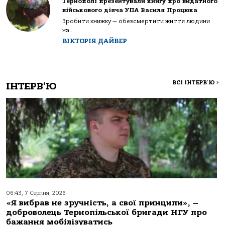
Тернополі презентували книгу про видатного
військового діяча УПА Василя Процюка
Зробити книжку — обезсмертити життя людини
на...
ВІКТОРІЯ ДАЙВЕР
ВСІ ІНТЕРВ'Ю
>
ІНТЕРВ'Ю
06:43, 7 Серпня, 2026
«Я вибрав не зручність, а свої принципи», –
доброволець Тернопільської бригади НГУ про
бажання мобілізуватись