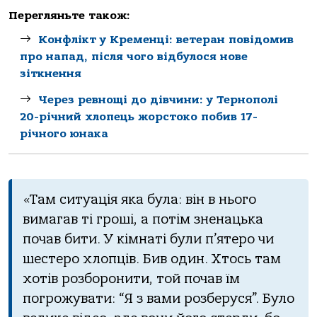
Перегляньте також:
Конфлікт у Кременці: ветеран повідомив
про напад, після чого відбулося нове
зіткнення
Через ревнощі до дівчини: у Тернополі
20-річний хлопець жорстоко побив 17-
річного юнака
«Там ситуація яка була: він в нього
вимагав ті гроші, а потім зненацька
почав бити. У кімнаті були п’ятеро чи
шестеро хлопців. Бив один. Хтось там
хотів розборонити, той почав їм
погрожувати: “Я з вами розберуся”. Було