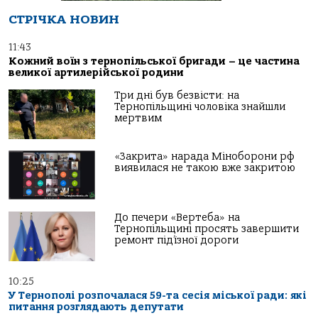
СТРІЧКА НОВИН
11:43
Кожний воїн з тернопільської бригади – це частина
великої артилерійської родини
Три дні був безвісти: на
Тернопільщині чоловіка знайшли
мертвим
«Закрита» нарада Міноборони рф
виявилася не такою вже закритою
До печери «Вертеба» на
Тернопільщині просять завершити
ремонт під’їзної дороги
10:25
У Тернополі розпочалася 59-та сесія міської ради: які
питання розглядають депутати