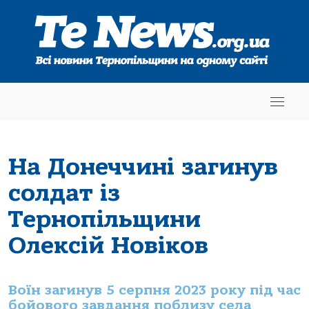
На Донеччині загинув
солдат із
Тернопільщини
Олексій Новіков
Воїн загинув 5 серпня 2023 року під час
бойового завдання поблизу села