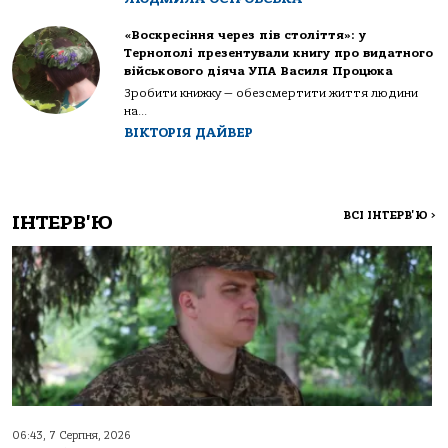
«Воскресіння через пів століття»: у
Тернополі презентували книгу про видатного
військового діяча УПА Василя Процюка
Зробити книжку — обезсмертити життя людини
на...
ВІКТОРІЯ ДАЙВЕР
ВСІ ІНТЕРВ'Ю
>
ІНТЕРВ'Ю
06:43, 7 Серпня, 2026