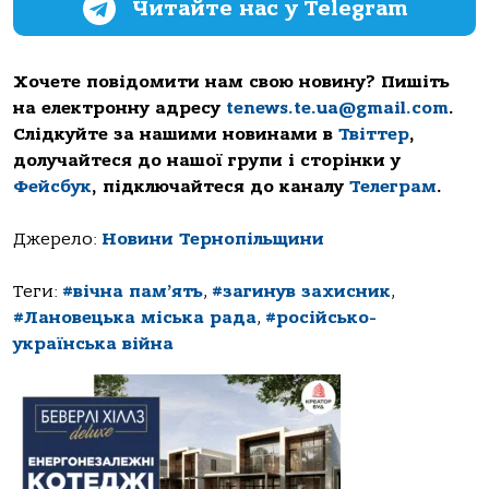
Читайте нас у Telegram
Хочете повідомити нам свою новину? Пишіть
на електронну адресу
tenews.te.ua@gmail.com
.
Слідкуйте за нашими новинами в
Твіттер
,
долучайтеся до нашої групи і сторінки у
Фейсбук
, підключайтеся до каналу
Телеграм
.
Джерело:
Новини Тернопільщини
Теги:
#вічна пам’ять
,
#загинув захисник
,
#Лановецька міська рада
,
#російсько-
українська війна