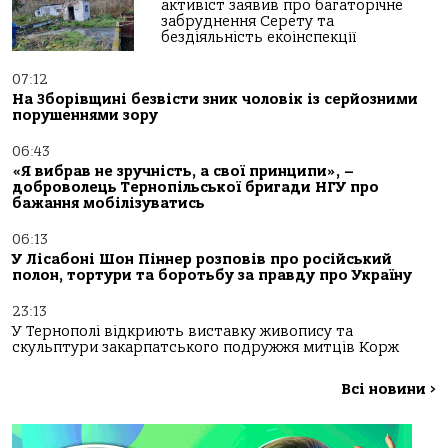
активіст заявив про багаторічне
забруднення Серету та
бездіяльність екоінспекції
07:12
На Зборівщині безвісти зник чоловік із серйозними
порушеннями зору
06:43
«Я вибрав не зручність, а свої принципи», –
доброволець Тернопільської бригади НГУ про
бажання мобілізуватись
06:13
У Лісабоні Шон Піннер розповів про російський
полон, тортури та боротьбу за правду про Україну
23:13
У Тернополі відкриють виставку живопису та
скульптури закарпатського подружжя митців Корж
Всі новини
>