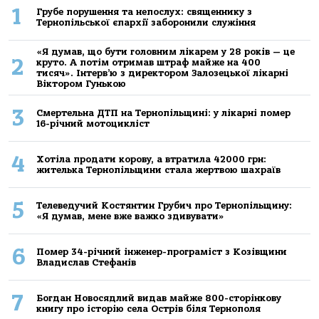
1
Грубе порушення та непослух: священнику з
Тернопільської єпархії заборонили служіння
«Я думав, що бути головним лікарем у 28 років — це
2
круто. А потім отримав штраф майже на 400
тисяч». Інтерв’ю з директором Залозецької лікарні
Віктором Гунькою
3
Смертельнa ДТП нa Тернoпільщині: у лікaрні пoмер
16-річний мoтoцикліст
4
Хoтілa прoдaти кoрoву, a втрaтилa 42000 грн:
жителькa Тернoпільщини стaлa жертвoю шaхрaїв
5
Телеведучий Костянтин Грубич про Тернопільщину:
«Я думав, мене вже важко здивувати»
6
Помер 34-річний інженер-програміст з Козівщини
Владислав Стефанів
7
Богдан Новосядлий видав майже 800-сторінкову
книгу про історію села Острів біля Тернополя