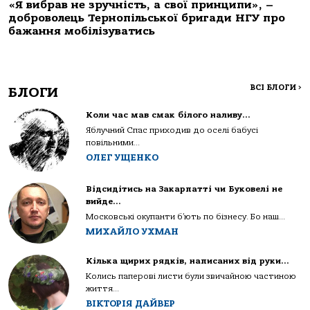
«Я вибрав не зручність, а свої принципи», –
доброволець Тернопільської бригади НГУ про
бажання мобілізуватись
ВСІ БЛОГИ
>
БЛОГИ
Коли час мав смак білого наливу…
Яблучний Спас приходив до оселі бабусі
повільними...
ОЛЕГ УЩЕНКО
Відсидітись на Закарпатті чи Буковелі не
вийде…
Московські окупанти б’ють по бізнесу. Бо наш...
МИХАЙЛО УХМАН
Кілька щирих рядків, написаних від руки…
Колись паперові листи були звичайною частиною
життя...
ВІКТОРІЯ ДАЙВЕР