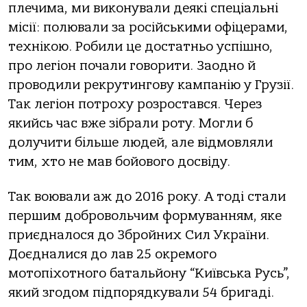
плечима, ми виконували деякі спеціальні
місії: полювали за російськими офіцерами,
технікою. Робили це достатньо успішно,
про легіон почали говорити. Заодно й
проводили рекрутингову кампанію у Грузії.
Так легіон потроху розростався. Через
якийсь час вже зібрали роту. Могли б
долучити більше людей, але відмовляли
тим, хто не мав бойового досвіду.
Так воювали аж до 2016 року. А тоді стали
першим добровольчим формуванням, яке
приєдналося до Збройних Сил України.
Доєдналися до лав 25 окремого
мотопіхотного батальйону “Київська Русь”,
який згодом підпорядкували 54 бригаді.