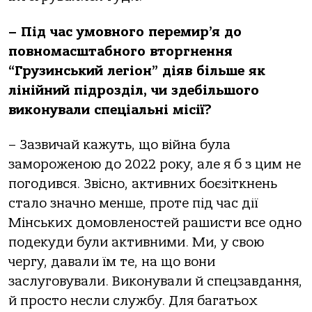
– Під час умовного перемир’я до
повномасштабного вторгнення
“Грузинський легіон” діяв більше як
лінійний підрозділ, чи здебільшого
виконували спеціальні місії?
– Зазвичай кажуть, що війна була
замороженою до 2022 року, але я б з цим не
погодився. Звісно, активних боєзіткнень
стало значно менше, проте під час дії
Мінських домовленостей рашисти все одно
подекуди були активними. Ми, у свою
чергу, давали їм те, на що вони
заслуговували. Виконували й спецзавдання,
й просто несли службу. Для багатьох