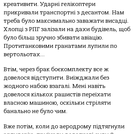
креативити. Ударні гелікоптери
прикривали транспортні з десантом. Нам
треба було максимально заважати висадці.
Хлопці з РПГ залізали на дахи будівель, щоб
було більш зручно збивати авіацію.
Протитанковими гранатами лупили по
вертольотах…
Втім, через брак боєкомплекту все ж
довелося відступити. Виїжджали без
жодного набою взагалі. Мені навіть
довелося кількох рашистів переїхати
власною машиною, оскільки стріляти
банально не було чим.
Вже потім, коли до аеродрому підтягнули