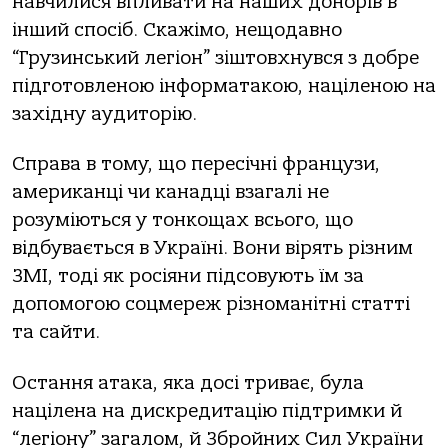
навчилися впливати на наших донорів в
інший спосіб. Скажімо, нещодавно
“Грузинський легіон” зіштовхнувся з добре
підготовленою інформатакою, націленою на
західну аудиторію.
Справа в тому, що пересічні французи,
американці чи канадці взагалі не
розуміються у тонкощах всього, що
відбувається в Україні. Вони вірять різним
ЗМІ, тоді як росіяни підсовують їм за
допомогою соцмереж різноманітні статті
та сайти.
Остання атака, яка досі триває, була
націлена на дискредитацію підтримки й
“легіону” загалом, й Збройних Сил України