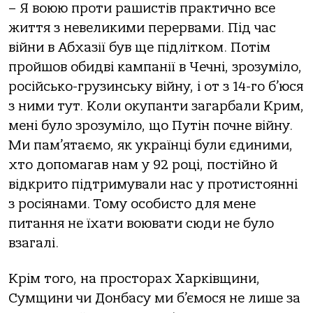
– Я воюю проти рашистів практично все
життя з невеликими перервами. Під час
війни в Абхазії був ще підлітком. Потім
пройшов обидві кампанії в Чечні, зрозуміло,
російсько-грузинську війну, і от з 14-го б’юся
з ними тут. Коли окупанти загарбали Крим,
мені було зрозуміло, що Путін почне війну.
Ми пам’ятаємо, як українці були єдиними,
хто допомагав нам у 92 році, постійно й
відкрито підтримували нас у протистоянні
з росіянами. Тому особисто для мене
питання не їхати воювати сюди не було
взагалі.
Крім того, на просторах Харківщини,
Сумщини чи Донбасу ми б’ємося не лише за