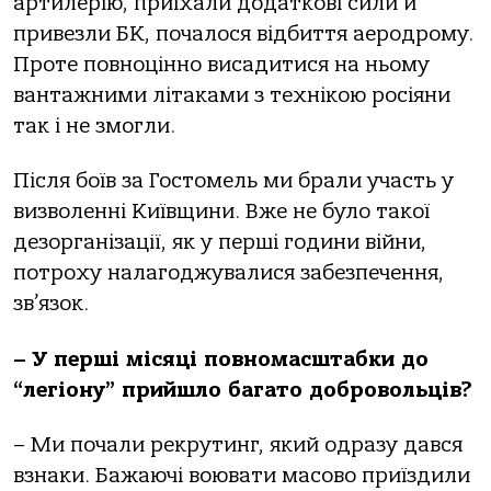
артилерію, приїхали додаткові сили й
привезли БК, почалося відбиття аеродрому.
Проте повноцінно висадитися на ньому
вантажними літаками з технікою росіяни
так і не змогли.
Після боїв за Гостомель ми брали участь у
визволенні Київщини. Вже не було такої
дезорганізації, як у перші години війни,
потроху налагоджувалися забезпечення,
зв’язок.
– У перші місяці повномасштабки до
“легіону” прийшло багато добровольців?
– Ми почали рекрутинг, який одразу дався
взнаки. Бажаючі воювати масово приїздили