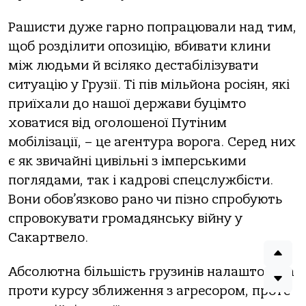
Рашисти дуже гарно попрацювали над тим,
щоб розділити опозицію, вбивати клини
між людьми й всіляко дестабілізувати
ситуацію у Грузії. Ті пів мільйона росіян, які
приїхали до нашої держави буцімто
ховатися від оголошеної Путіним
мобілізації, – це агентура ворога. Серед них
є як звичайні цивільні з імперськими
поглядами, так і кадрові спецслужбісти.
Вони обов’язково рано чи пізно спробують
спровокувати громадянську війну у
Сакартвело.
Абсолютна більшість грузинів налаштована
проти курсу зближення з агресором, проте