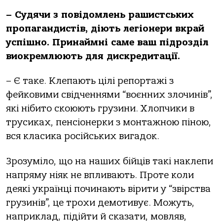
– Судячи з повідомлень рашистських
пропагандистів, діють легіонери вкрай
успішно. Принаймні саме ваш підрозділ
виокремлюють для дискредитації.
– Є таке. Клепають цілі репортажі з
фейковими свідченнями “воєнних злочинів”,
які нібито скоюють грузини. Хлопчики в
трусиках, пенсіонерки з монтажною піною,
вся класика російських вигадок.
Зрозуміло, що на наших бійців такі наклепи
напряму ніяк не впливають. Проте коли
деякі українці починають вірити у “звірства
грузинів”, це трохи демотивує. Можуть,
наприклад, підійти й сказати, мовляв,