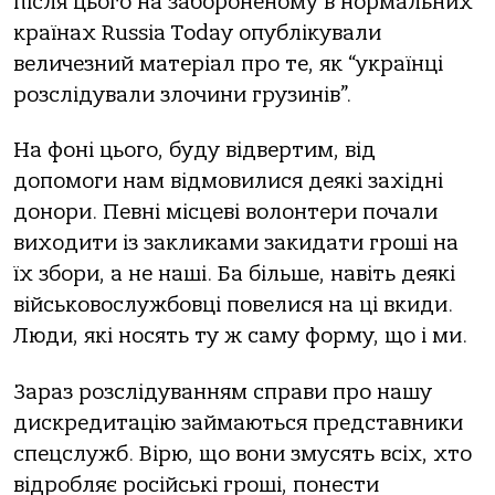
після цього на забороненому в нормальних
країнах Russia Today опублікували
величезний матеріал про те, як “українці
розслідували злочини грузинів”.
На фоні цього, буду відвертим, від
допомоги нам відмовилися деякі західні
донори. Певні місцеві волонтери почали
виходити із закликами закидати гроші на
їх збори, а не наші. Ба більше, навіть деякі
військовослужбовці повелися на ці вкиди.
Люди, які носять ту ж саму форму, що і ми.
Зараз розслідуванням справи про нашу
дискредитацію займаються представники
спецслужб. Вірю, що вони змусять всіх, хто
відробляє російські гроші, понести