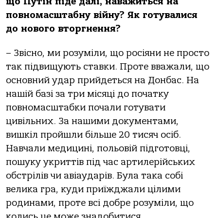
що Путін піде далі, наважиться на
повномасштабну війну? Як готувалися
до нового вторгнення?
– Звісно, ми розуміли, що росіяни не просто
так підвищують ставки. Проте вважали, що
основний удар прийдеться на Донбас. На
нашій базі за три місяці до початку
повномасштабки почали готувати
цивільних. За нашими документами,
вишкіл пройшли більше 20 тисяч осіб.
Навчали медицині, польовій підготовці,
пошуку укриттів під час артилерійських
обстрілів чи авіаударів. Була така собі
велика гра, куди приїжджали цілими
родинами, проте всі добре розуміли, що
колись це може знадобитися.