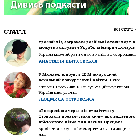
ВСІ СТАТТІ
>
СТАТТІ
Урожай під загрозою: російські атаки портів
можуть коштувати Україні мільярди доларів
Україна може зібрати один із найбільших врожаїв...
АНАСТАСІЯ КВІТКОВСЬКА
У Мюнхені відбувся IX Міжнародний
вокальний конкурс імені Квітки Цісик
Мюнхен. Німеччина. В Консультаційній установі
України вшанували...
ЛЮДМИЛА ОСТРОВСЬКА
«Воскресіння через пів століття»: у
Тернополі презентували книгу про видатного
військового діяча УПА Василя Процюка
Зробити книжку — обезсмертити життя людини
на...