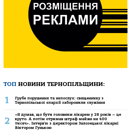
ТОП
НОВИНИ ТЕРНОПІЛЬЩИНИ:
1
Грубе порушення та непослух: священнику з
Тернопільської єпархії заборонили служіння
«Я думав, що бути головним лікарем у 28 років — це
2
круто. А потім отримав штраф майже на 400
тисяч». Інтерв’ю з директором Залозецької лікарні
Віктором Гунькою