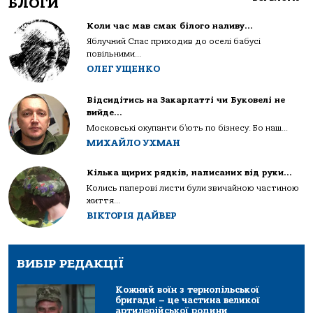
БЛОГИ
Коли час мав смак білого наливу…
Яблучний Спас приходив до оселі бабусі
повільними...
ОЛЕГ УЩЕНКО
Відсидітись на Закарпатті чи Буковелі не
вийде…
Московські окупанти б’ють по бізнесу. Бо наш...
МИХАЙЛО УХМАН
Кілька щирих рядків, написаних від руки…
Колись паперові листи були звичайною частиною
життя...
ВІКТОРІЯ ДАЙВЕР
ВИБІР РЕДАКЦІЇ
Кожний воїн з тернопільської
бригади – це частина великої
артилерійської родини