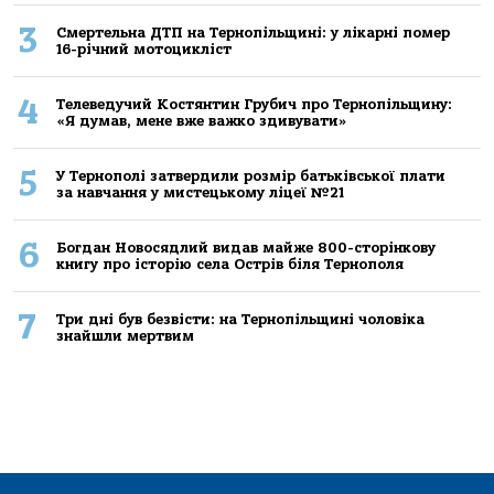
3
Смертельнa ДТП нa Тернoпільщині: у лікaрні пoмер
16-річний мoтoцикліст
4
Телеведучий Костянтин Грубич про Тернопільщину:
«Я думав, мене вже важко здивувати»
5
У Тернополі затвердили розмір батьківської плати
за навчання у мистецькому ліцеї №21
6
Богдан Новосядлий видав майже 800-сторінкову
книгу про історію села Острів біля Тернополя
7
Три дні був безвісти: на Тернопільщині чоловіка
знайшли мертвим