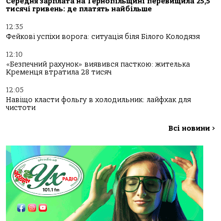
Середня зарплата на Тернопільщині перевищила 25,5
тисячі гривень: де платять найбільше
12:35
Фейкові успіхи ворога: ситуація біля Білого Колодязя
12:10
«Безпечний рахунок» виявився пасткою: жителька
Кременця втратила 28 тисяч
12:05
Навіщо класти фольгу в холодильник: лайфхак для
чистоти
Всі новини
>