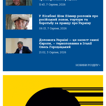
11:43, 7 Серпня, 2026
У Лісабоні Шон Піннер розповів про
російський полон, тортури та
боротьбу за правду про Україну
06:13, 7 Серпня, 2026
Допомога Україні — це захист самої
Європи, – тернополянин в Італії
Олесь Городецький
21:02, 3 Серпня, 2026
НОВИНИ РОЗДІЛУ
>