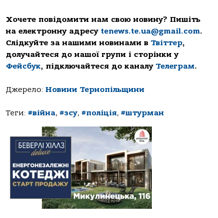
Хочете повідомити нам свою новину? Пишіть
на електронну адресу
tenews.te.ua@gmail.com
.
Слідкуйте за нашими новинами в
Твіттер
,
долучайтеся до нашої групи і сторінки у
Фейсбук
, підключайтеся до каналу
Телеграм
.
Джерело:
Новини Тернопільщини
Теги:
#війна
,
#зсу
,
#поліція
,
#штурман