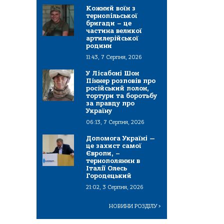
Кожний воїн з
тернопільської
бригади – це
частина великої
артилерійської
родини
11:43, 7 Серпня, 2026
У Лісабоні Шон
Піннер розповів про
російський полон,
тортури та боротьбу
за правду про
Україну
06:13, 7 Серпня, 2026
Допомога Україні —
це захист самої
Європи, –
тернополянин в
Італії Олесь
Городецький
21:02, 3 Серпня, 2026
НОВИНИ РОЗДІЛУ
>