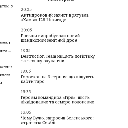
дітям. У
20:35
Антидроновий захист врятував
«Хамві» 128-ї бригади
20:05
Росіяни випробували новий
швидкісний зенітний дрон
нань і
18:35
ниги —
Destruction Team нищить логістику
та техніку окупантів
змови з
18:05
Микола
Гороскоп на 9 серпня: що віщують
карти Таро
М.
16:35
Героїзм командира «Гіря»: шість
ліквідованих та семеро полонених
16:05
Чому Вучич запросив Зеленського:
стратегія Сербії