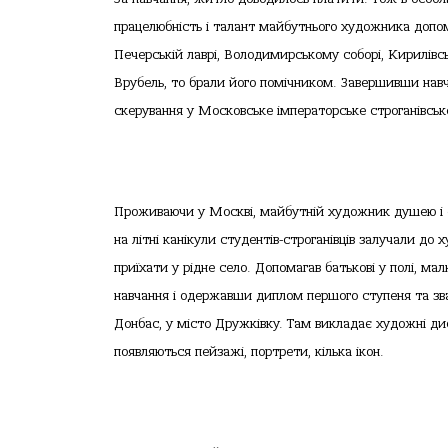
працелюбність і талант майбутнього художника допом
Печерській лаврі, Володимирському соборі, Кирилівс
Врубель, то брали його помічником. Завершивши нав
скерування у Московське імператорське строганівське
Проживаючи у Москві, майбутній художник душею і с
на літні канікули студентів-строганівців залучали до 
приїхати у рідне село. Допомагав батькові у полі, ма
навчання і одержавши диплом першого ступеня та зв
Донбас, у місто Дружківку. Там викладає художні дисц
появляються пейзажі, портрети, кілька ікон.