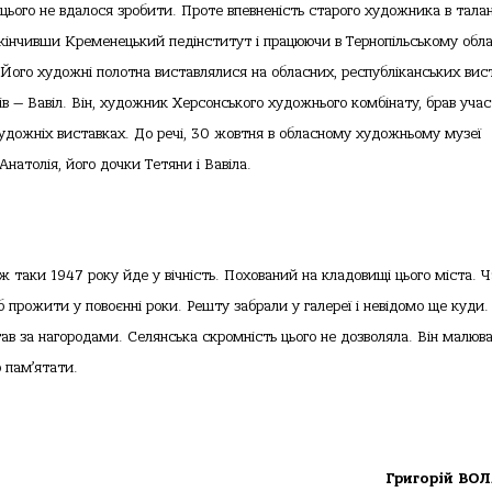
 цього не вдалося зробити. Проте впевненість старого художника в талан
акінчивши Кременецький педінститут і працюючи в Тернопільському обл
 Його художні полотна виставлялися на обласних, республіканських вис
в — Вавіл. Він, художник Херсонського художнього комбінату, брав учас
художніх виставках. До речі, 30 жовтня в обласному художньому музеї
натолія, його дочки Тетяни і Вавіла.
 таки 1947 року йде у вічність. Похований на кладовищі цього міста. 
 прожити у повоєнні роки. Решту забрали у галереї і невідомо ще куди.
гав за нагородами. Селянська скромність цього не дозволяла. Він малюв
о пам’ятати.
Григорій ВО