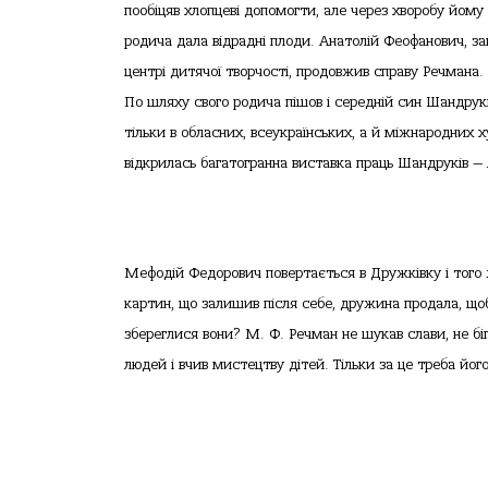
пообіцяв хлопцеві допомогти, але через хворобу йому
родича дала відрадні плоди. Анатолій Феофанович, з
центрі дитячої творчості, продовжив справу Речмана.
По шляху свого родича пішов і середній син Шандрукі
тільки в обласних, всеукраїнських, а й міжнародних 
відкрилась багатогранна виставка праць Шандруків — А
Мефодій Федорович повертається в Дружківку і того ж
картин, що залишив після себе, дружина продала, щоб
збереглися вони? М. Ф. Речман не шукав слави, не бі
людей і вчив мистецтву дітей. Тільки за це треба йог