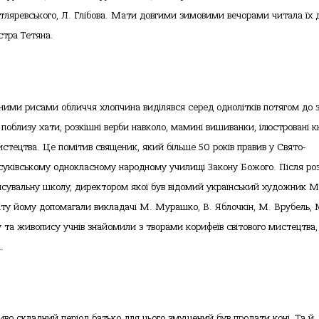
отляревського, Л. Глібова. Мати довгими зимовими вечорами читала їх 
стра Тетяна.
ними рисами обличчя хлопчина виділявся серед однолітків потягом до з
поблизу хати, розкішні верби навколо, мамині вишиванки, ілюстровані к
тецтва. Це помітив священик, який більше 50 років правив у Свято-
орсуківському однокласному народному училищі Закону Божого. Після ро
рисувальну школу, директором якої був відомий український художник 
іту йому допомагали викладачі М. Мурашко, В. Яблочкін, М. Врубель, 
 та живопису учнів знайомили з творами корифеїв світового мистецтва,
.
иво складний період батько для цього змушений був продати коні. Та й