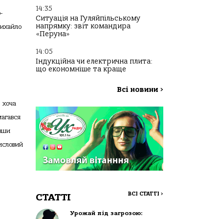
14:35
-
Ситуація на Гуляйпільському
напрямку: звіт командира
Михайло
«Перуна»
14:05
Індукційна чи електрична плита:
що економніше та краще
Всі новини
>
 хоча
магався
ивши
исловий
ВСІ СТАТТІ
>
СТАТТІ
Урожай під загрозою: