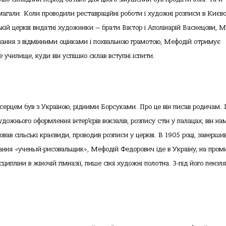
агали. Коли проводили реставраційні роботи і художні розписи в Києво
ькій церкві видатні художники — брати Віктор і Аполінарій Васнецови, 
чання з відмінними оцінками і похвальною грамотою, Мефодій отримує
 училище, куди він успішно склав вступні іспити.
ерцем був з Україною, рідними Борсуками. Про це він писав родичам. І
художнього оформлення інтер’єрів вокзалів, розпису стін у палацах, він на
лював сільські краєвиди, проводив розписи у церкві. В 1905 році, заверш
ання «ученый-рисовальщик», Мефодій Федорович їде в Україну, на пром
ипліни в жіночій гімназії, пише свої художні полотна. З-під його пензля