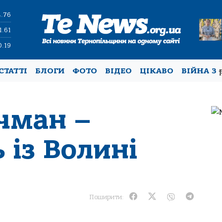
4.76
1.61
0.19
СТАТТІ
БЛОГИ
ФОТО
ВІДЕО
ЦІКАВО
ВІЙНА З
чман –
 із Волині
Поширити: