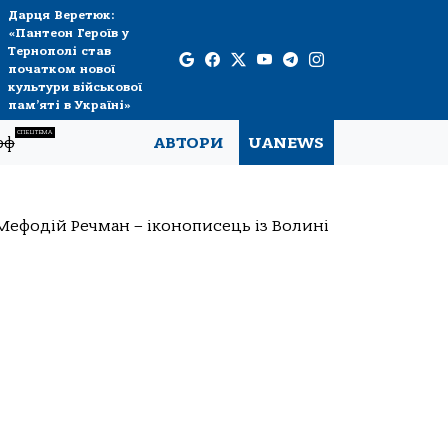
Дарця Веретюк:
«Пантеон Героїв у
Тернополі став
початком нової
культури військової
пам’яті в Україні»
СПЕЦТЕМА
рф
АВТОРИ
UANEWS