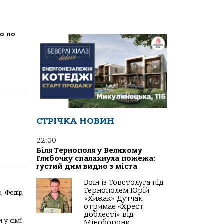
що по
СТРІЧКА НОВИН
22:00
Біля Тернополя у Великому
Глибочку спалахнула пожежа:
густий дим видно з міста
Воїн із Товстолуга під
Тернополем Юрій
, Федір,
«Хижак» Дутчак
отримає «Хрест
доблесті» від
у сім’ї
Міноборони