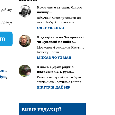
Коли час мав смак білого
 району.
наливу…
Яблучний Спас приходив до
оселі бабусі повільними...
.2014 р.
ОЛЕГ УЩЕНКО
am
Відсидітись на Закарпатті
чи Буковелі не вийде…
Московські окупанти б’ють по
бізнесу. Бо наш...
МИХАЙЛО УХМАН
Кілька щирих рядків,
com
.
написаних від руки…
бук
,
Колись паперові листи були
звичайною частиною життя...
ВІКТОРІЯ ДАЙВЕР
ВИБІР РЕДАКЦІЇ