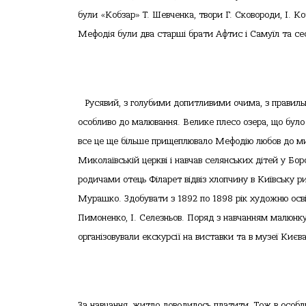
були «Кобзар» Т. Шевченка, твори Г. Сковороди, І. К
Мефодія були два старші брати Афтис і Самуїл та се
Русявий, з голубими допитливими очима, з правиль
особливо до малювання. Велике плесо озера, що було 
все це ще більше прищеплювало Мефодію любов до мис
Миколаївській церкві і навчав селянських дітей у Б
родичами отець Філарет відвіз хлопчину в Київську 
Мурашко. Здобувати з 1892 по 1898 рік художню осв
Пимоненко, І. Селезньов. Поряд з навчанням малюнку
організовували екскурсії на виставки та в музеї Києва
За навчання, житло доводилось платити. Тож в особл