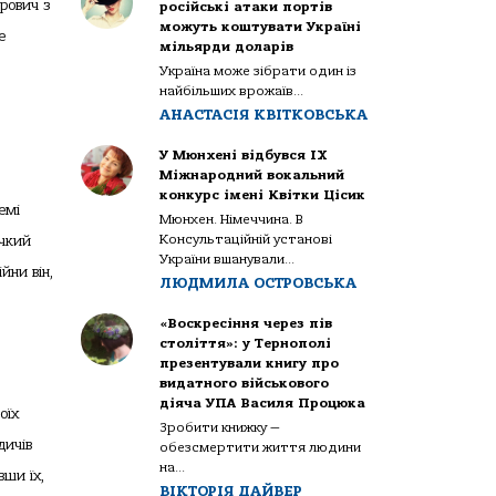
рович з
російські атаки портів
можуть коштувати Україні
е
мільярди доларів
Україна може зібрати один із
найбільших врожаїв...
АНАСТАСІЯ КВІТКОВСЬКА
У Мюнхені відбувся IX
Міжнародний вокальний
конкурс імені Квітки Цісик
емі
Мюнхен. Німеччина. В
Консультаційній установі
ичкий
України вшанували...
йни він,
ЛЮДМИЛА ОСТРОВСЬКА
«Воскресіння через пів
століття»: у Тернополі
презентували книгу про
видатного військового
діяча УПА Василя Процюка
оїх
Зробити книжку —
дичів
обезсмертити життя людини
на...
вши їх,
ВІКТОРІЯ ДАЙВЕР