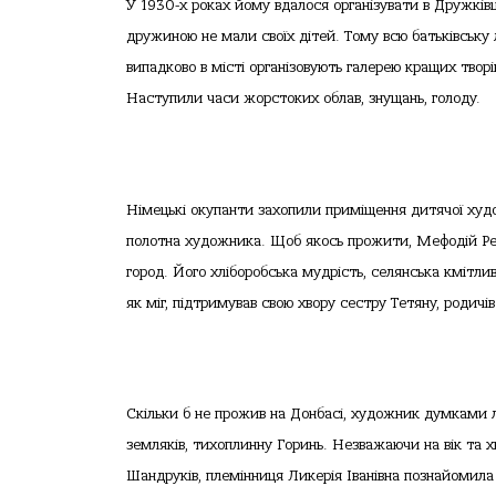
У 1930-х роках йому вдалося організувати в Дружкі
дружиною не мали своїх дітей. Тому всю батьківську л
випадково в місті організовують галерею кращих творі
Наступили часи жорстоких облав, знущань, голоду.
Німецькі окупанти захопили приміщення дитячої худо
полотна художника. Щоб якось прожити, Мефодій Речм
город. Його хліборобська мудрість, селянська кмітливіс
як міг, підтримував свою хвору сестру Тетяну, родичів
Скільки б не прожив на Донбасі, художник думками ли
земляків, тихоплинну Горинь. Незважаючи на вік та х
Шандруків, племінниця Ликерія Іванівна познайомила