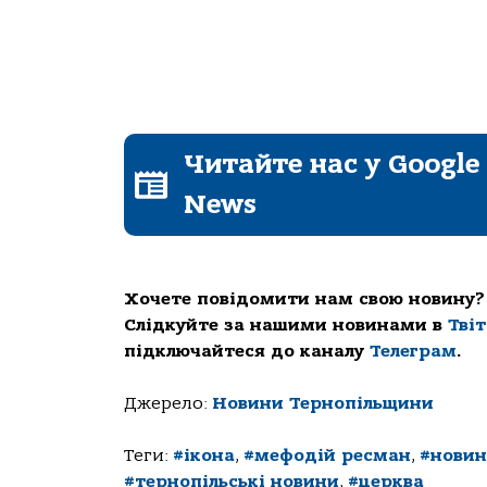
Читайте нас у Google
News
Хочете повідомити нам свою новину?
Слідкуйте за нашими новинами в
Тві
підключайтеся до каналу
Телеграм
.
Джерело:
Новини Тернопільщини
Теги:
#ікона
,
#мефодій ресман
,
#новин
#тернопільські новини
,
#церква