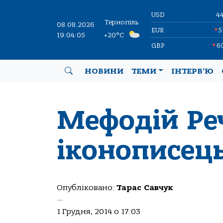
USD
4
Тернопіль
08.08.2026
EUR
5
▼
19:04:06
+20°C
GBP
6
▼
НОВИНИ
ТЕМИ
ІНТЕРВ’Ю
Мефодій Ре
іконописець
Опубліковано:
Тарас Савчук
—
1 Грудня, 2014 о 17:03