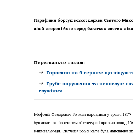
Парафіяни борсуківської церкви Святого Микол
лівій стороні його серед багатьох святих є і
Перегляньте також:
Гороскоп на 9 серпня: що віщуют
Грубе порушення та непослух: св
служіння
Мефодій Федорович Речман народився у травні 1877 ро
був людиною богатирської статури і прожив понад 100
вишивальниця. Світлиця їхньої хати була наповнена 