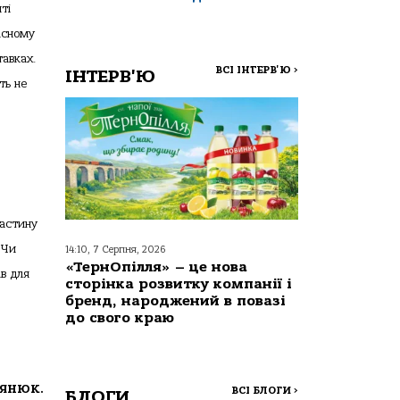
ті
асному
тавках.
ВСІ ІНТЕРВ'Ю
>
ІНТЕРВ'Ю
ть не
Частину
 Чи
14:10, 7 Серпня, 2026
«ТернОпілля» – це нова
ав для
сторінка розвитку компанії і
бренд, народжений в повазі
до свого краю
ЛЯНЮК.
ВСІ БЛОГИ
>
БЛОГИ