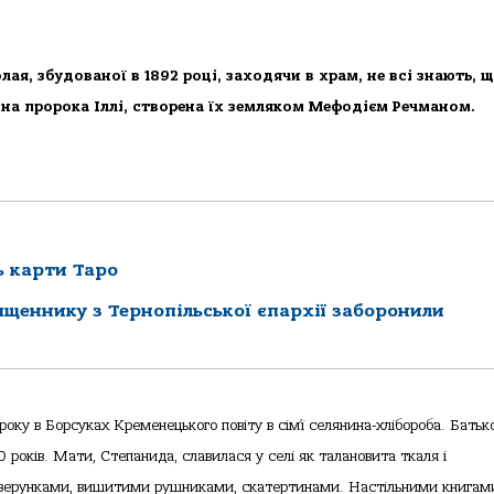
ая, збудованої в 1892 році, заходячи в храм, не всі знають, 
кона пророка Іллі, створена їх земляком Мефодієм Речманом.
ь карти Таро
ященнику з Тернопільської єпархії заборонили
ку в Борсуках Кременецького повіту в сім’ї селянина-хлібороба. Батько
 років. Мати, Степанида, славилася у селі як талановита ткаля і
візерунками, вишитими рушниками, скатертинами. Настільними книгами 