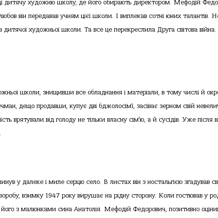
вці дитячу художню школу, де його обирають директором. Мефодій Федо
юбов він передавав учням цієї школи. І виплекав сотні юних талантів. Н
в дитячої художньої школи. Та все це перекреслила Друга світова війна.
жньої школи, знищивши все обладнання і матеріали, в тому числі й окр
ан, дещо продавши, купує дві бджолосім’ї, засіває зерном свій невел
ть врятували від голоду не тільки власну сім’ю, а й сусідів. Уже після ві
.
нув у далеке і миле серцю село. В листах він з ностальгією згадував св
воробу, взимку 1947 року вирушає на рідну сторону. Коли гостював у ро
 його з малюнками сина Анатолія. Мефодій Федорович, позитивно оціни