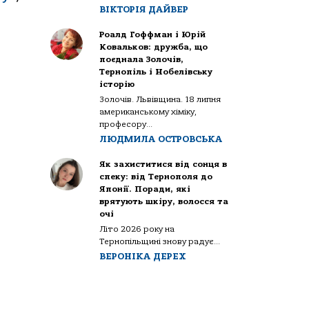
ВІКТОРІЯ ДАЙВЕР
Роалд Гоффман і Юрій
Ковальков: дружба, що
поєднала Золочів,
Тернопіль і Нобелівську
історію
Золочів. Львівщина. 18 липня
американському хіміку,
професору...
ЛЮДМИЛА ОСТРОВСЬКА
Як захиститися від сонця в
спеку: від Тернополя до
Японії. Поради, які
врятують шкіру, волосся та
очі
Літо 2026 року на
Тернопільщині знову радує...
ВЕРОНІКА ДЕРЕХ