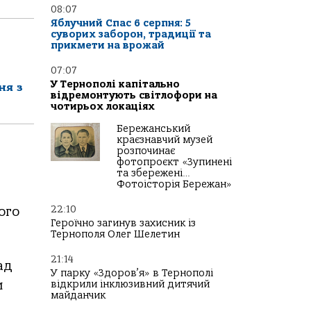
08:07
Яблучний Спас 6 серпня: 5
суворих заборон, традиції та
прикмети на врожай
07:07
У Тернополі капітально
ня з
відремонтують світлофори на
чотирьох локаціях
Бережанський
краєзнавчий музей
розпочинає
фотопроєкт «Зупинені
та збережені…
Фотоісторія Бережан»
22:10
ого
Героїчно загинув захисник із
Тернополя Олег Шелетин
21:14
ад
У парку «Здоров’я» в Тернополі
и
відкрили інклюзивний дитячий
майданчик