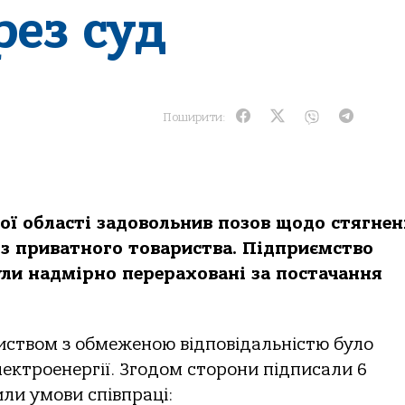
рез суд
Поширити:
ої області задовольнив позов щодо стягне
із приватного товариства. Підприємство
ули надмірно перераховані за постачання
ством з обмеженою відповідальністю було
лектроенергії. Згодом сторони підписали 6
или умови співпраці: