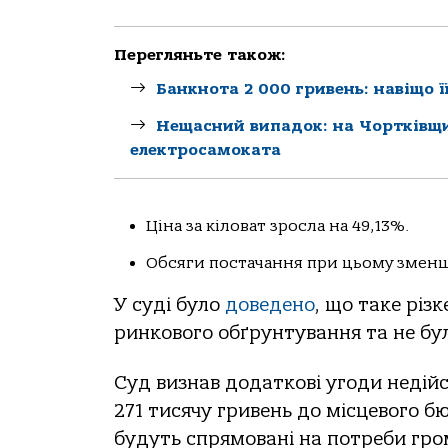
Перегляньте також:
Банкнота 2 000 гривень: навіщо ї
Нещасний випадок: на Чортківщи
електросамоката
Ціна за кіловат зросла на 49,13%.
Обсяги постачання при цьому зменш
У суді було
доведено
, що таке різ
ринкового обґрунтування та не б
Суд визнав додаткові угоди недій
271 тисячу гривень до місцевого б
будуть спрямовані на потреби гром