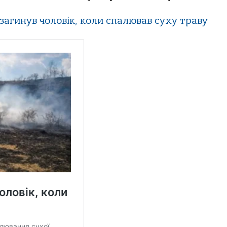
загинув чоловік, коли спалював суху траву