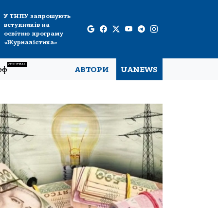
У ТНПУ запрошують
вступників на
освітню програму
«Журналістика»
СПЕЦТЕМА
рф
АВТОРИ
UANEWS