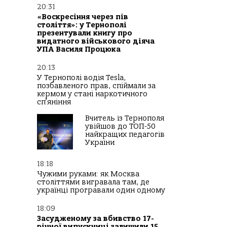
20:31
«Воскресіння через пів
століття»: у Тернополі
презентували книгу про
видатного військового діяча
УПА Василя Процюка
20:13
У Тернополі водія Tesla,
позбавленого прав, спіймали за
кермом у стані наркотичного
сп’яніння
Вчитель із Тернополя
увійшов до ТОП-50
найкращих педагогів
України
18:18
Чужими руками: як Москва
століттями вигравала там, де
українці програвали один одному
18:09
Засудженому за вбивство 17-
річної випускниці залишили 15