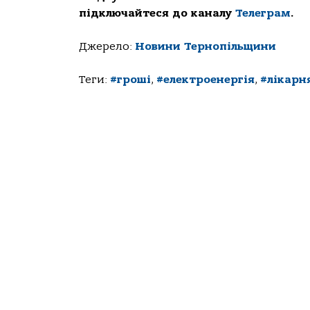
підключайтеся до каналу
Телеграм
.
Джерело:
Новини Тернопільщини
Теги:
#гроші
,
#електроенергія
,
#лікарн