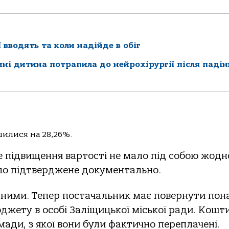
ї вводять та коли надійде в обіг
ні дитина потрапила до нейрохірургії після падін
илися на 28,26%.
ке підвищення вартості не мало під собою жодн
уло підтверджене документально.
сними. Тепер постачальник має повернути пон
юджету в особі Заліщицької міської ради. Кошт
ади, з якої вони були фактично переплачені.