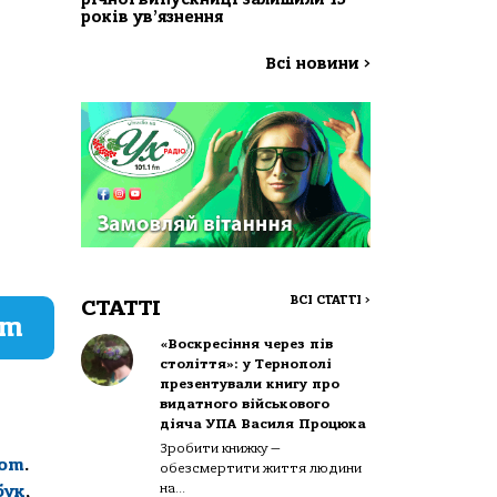
років ув’язнення
Всі новини
>
ВСІ СТАТТІ
>
СТАТТІ
am
«Воскресіння через пів
століття»: у Тернополі
презентували книгу про
видатного військового
діяча УПА Василя Процюка
Зробити книжку —
com
.
обезсмертити життя людини
на...
бук
,