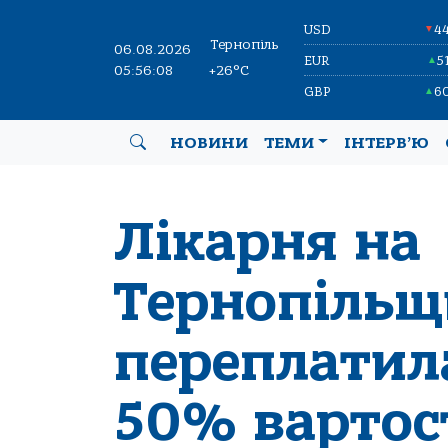
USD
4
▼
Тернопіль
06.08.2026
EUR
5
▲
05:56:09
+26°C
GBP
6
▲
НОВИНИ
ТЕМИ
ІНТЕРВ’Ю
Лікарня на
Тернопільщ
переплатила
50% вартос