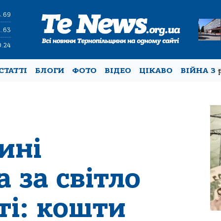
4.69
1.63
0.24
СТАТТІ
БЛОГИ
ФОТО
ВІДЕО
ЦІКАВО
ВІЙНА З
ині
 за світло
ті: кошти