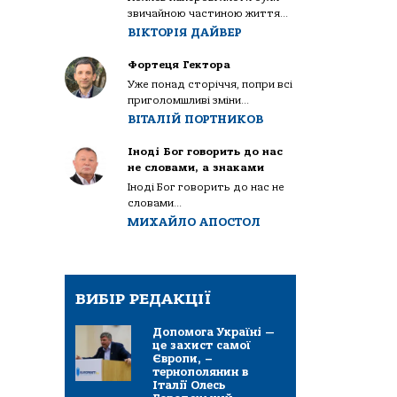
звичайною частиною життя...
ВІКТОРІЯ ДАЙВЕР
Фортеця Гектора
Уже понад сторіччя, попри всі
приголомшливі зміни...
ВІТАЛІЙ ПОРТНИКОВ
Іноді Бог говорить до нас
не словами, а знаками
Іноді Бог говорить до нас не
словами...
МИХАЙЛО АПОСТОЛ
ВИБІР РЕДАКЦІЇ
Допомога Україні —
це захист самої
Європи, –
тернополянин в
Італії Олесь