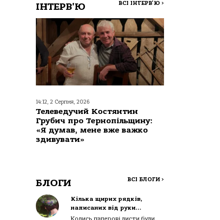
ВСІ ІНТЕРВ'Ю
>
ІНТЕРВ'Ю
14:12, 2 Серпня, 2026
Телеведучий Костянтин
Грубич про Тернопільщину:
«Я думав, мене вже важко
здивувати»
ВСІ БЛОГИ
>
БЛОГИ
Кілька щирих рядків,
написаних від руки…
Колись паперові листи були