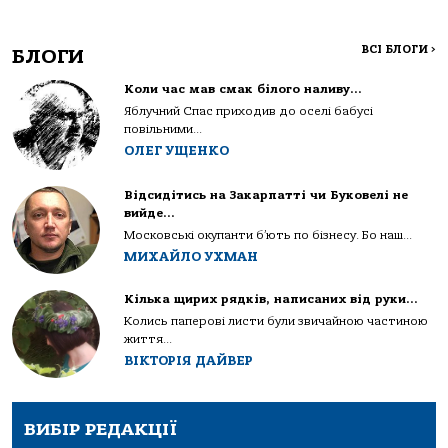
ВСІ БЛОГИ
>
БЛОГИ
Коли час мав смак білого наливу…
Яблучний Спас приходив до оселі бабусі
повільними...
ОЛЕГ УЩЕНКО
Відсидітись на Закарпатті чи Буковелі не
вийде…
Московські окупанти б’ють по бізнесу. Бо наш...
МИХАЙЛО УХМАН
Кілька щирих рядків, написаних від руки…
Колись паперові листи були звичайною частиною
життя...
ВІКТОРІЯ ДАЙВЕР
ВИБІР РЕДАКЦІЇ