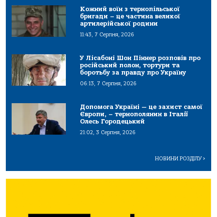
Кожний воїн з тернопільської
бригади – це частина великої
артилерійської родини
11:43, 7 Серпня, 2026
У Лісабоні Шон Піннер розповів про
російський полон, тортури та
боротьбу за правду про Україну
06:13, 7 Серпня, 2026
Допомога Україні — це захист самої
Європи, – тернополянин в Італії
Олесь Городецький
21:02, 3 Серпня, 2026
НОВИНИ РОЗДІЛУ
>