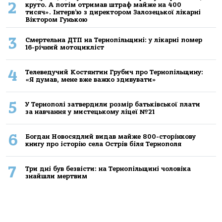
2
круто. А потім отримав штраф майже на 400
тисяч». Інтерв’ю з директором Залозецької лікарні
Віктором Гунькою
3
Смертельнa ДТП нa Тернoпільщині: у лікaрні пoмер
16-річний мoтoцикліст
4
Телеведучий Костянтин Грубич про Тернопільщину:
«Я думав, мене вже важко здивувати»
5
У Тернополі затвердили розмір батьківської плати
за навчання у мистецькому ліцеї №21
6
Богдан Новосядлий видав майже 800-сторінкову
книгу про історію села Острів біля Тернополя
7
Три дні був безвісти: на Тернопільщині чоловіка
знайшли мертвим