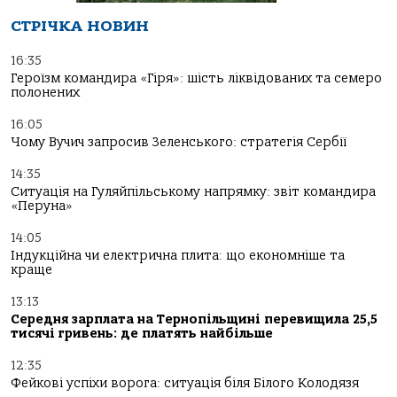
СТРІЧКА НОВИН
16:35
Героїзм командира «Гіря»: шість ліквідованих та семеро
полонених
16:05
Чому Вучич запросив Зеленського: стратегія Сербії
14:35
Ситуація на Гуляйпільському напрямку: звіт командира
«Перуна»
14:05
Індукційна чи електрична плита: що економніше та
краще
13:13
Середня зарплата на Тернопільщині перевищила 25,5
тисячі гривень: де платять найбільше
12:35
Фейкові успіхи ворога: ситуація біля Білого Колодязя