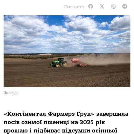
Поширити:
Посівна.
«Контінентал Фармерз Груп» завершила
посів озимої пшениці на 2025 рік
врожаю і підбиває підсумки осінньої