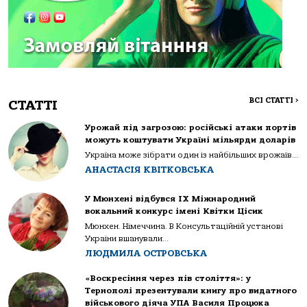
ВСІ СТАТТІ
>
СТАТТІ
Урожай під загрозою: російські атаки портів
можуть коштувати Україні мільярди доларів
Україна може зібрати один із найбільших врожаїв...
АНАСТАСІЯ КВІТКОВСЬКА
У Мюнхені відбувся IX Міжнародний
вокальний конкурс імені Квітки Цісик
Мюнхен. Німеччина. В Консультаційній установі
України вшанували...
ЛЮДМИЛА ОСТРОВСЬКА
«Воскресіння через пів століття»: у
Тернополі презентували книгу про видатного
військового діяча УПА Василя Процюка