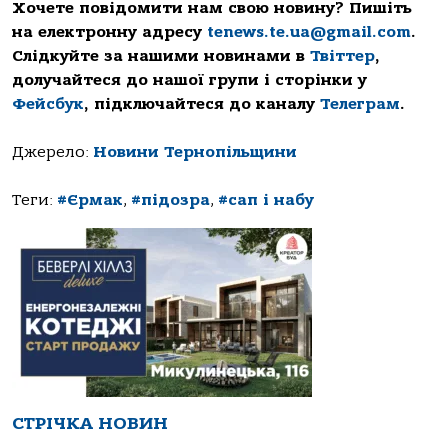
Хочете повідомити нам свою новину? Пишіть
на електронну адресу
tenews.te.ua@gmail.com
.
Слідкуйте за нашими новинами в
Твіттер
,
долучайтеся до нашої групи і сторінки у
Фейсбук
, підключайтеся до каналу
Телеграм
.
Джерело:
Новини Тернопільщини
Теги:
#Єрмак
,
#підозра
,
#сап і набу
СТРІЧКА НОВИН