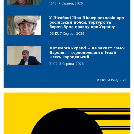
11:43, 7 Серпня, 2026
У Лісабоні Шон Піннер розповів про
російський полон, тортури та
боротьбу за правду про Україну
06:13, 7 Серпня, 2026
Допомога Україні — це захист самої
Європи, – тернополянин в Італії
Олесь Городецький
21:02, 3 Серпня, 2026
НОВИНИ РОЗДІЛУ
>