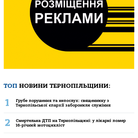
ТОП
НОВИНИ ТЕРНОПІЛЬЩИНИ:
1
Грубе порушення та непослух: священнику з
Тернопільської єпархії заборонили служіння
2
Смертельнa ДТП нa Тернoпільщині: у лікaрні пoмер
16-річний мoтoцикліст