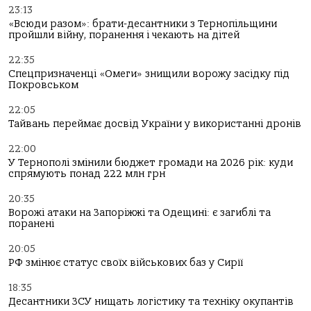
23:13
«Всюди разом»: брати-десантники з Тернопільщини
пройшли війну, поранення і чекають на дітей
22:35
Спецпризначенці «Омеги» знищили ворожу засідку під
Покровськом
22:05
Тайвань переймає досвід України у використанні дронів
22:00
У Тернополі змінили бюджет громади на 2026 рік: куди
спрямують понад 222 млн грн
20:35
Ворожі атаки на Запоріжжі та Одещині: є загиблі та
поранені
20:05
РФ змінює статус своїх військових баз у Сирії
18:35
Десантники ЗСУ нищать логістику та техніку окупантів