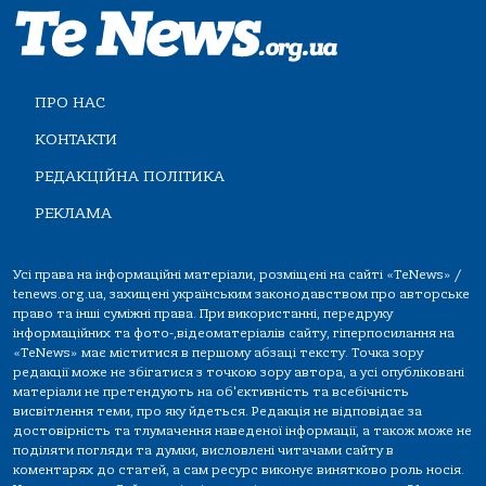
ПРО НАС
КОНТАКТИ
РЕДАКЦІЙНА ПОЛІТИКА
РЕКЛАМА
Усі права на інформаційні матеріали, розміщені на сайті «TeNews» /
tenews.org.ua, захищені українським законодавством про авторське
право та інші суміжні права. При використанні, передруку
інформаційних та фото-,відеоматеріалів сайту, гіперпосилання на
«TeNews» має міститися в першому абзаці тексту. Точка зору
редакції може не збігатися з точкою зору автора, а усі опубліковані
матеріали не претендують на об'єктивність та всебічність
висвітлення теми, про яку йдеться. Редакція не відповідає за
достовірність та тлумачення наведеної інформації, а також може не
поділяти погляди та думки, висловлені читачами сайту в
коментарях до статей, а сам ресурс виконує винятково роль носія.