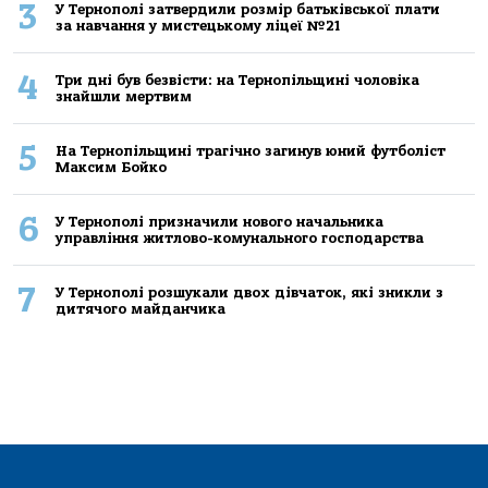
3
У Тернополі затвердили розмір батьківської плати
за навчання у мистецькому ліцеї №21
4
Три дні був безвісти: на Тернопільщині чоловіка
знайшли мертвим
5
На Тернопільщині трагічно загинув юний футболіст
Максим Бойко
6
У Тернополі призначили нового начальника
управління житлово-комунального господарства
7
У Тернополі розшукали двох дівчаток, які зникли з
дитячого майданчика