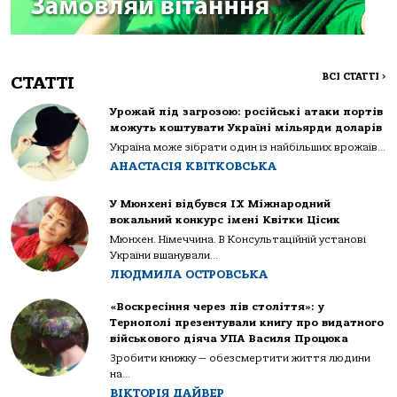
ВСІ СТАТТІ
>
СТАТТІ
Урожай під загрозою: російські атаки портів
можуть коштувати Україні мільярди доларів
Україна може зібрати один із найбільших врожаїв...
АНАСТАСІЯ КВІТКОВСЬКА
У Мюнхені відбувся IX Міжнародний
вокальний конкурс імені Квітки Цісик
Мюнхен. Німеччина. В Консультаційній установі
України вшанували...
ЛЮДМИЛА ОСТРОВСЬКА
«Воскресіння через пів століття»: у
Тернополі презентували книгу про видатного
військового діяча УПА Василя Процюка
Зробити книжку — обезсмертити життя людини
на...
ВІКТОРІЯ ДАЙВЕР