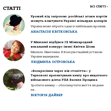
ВСІ СТАТТІ
>
СТАТТІ
Урожай під загрозою: російські атаки портів
можуть коштувати Україні мільярди доларів
Україна може зібрати один із найбільших врожаїв...
АНАСТАСІЯ КВІТКОВСЬКА
У Мюнхені відбувся IX Міжнародний
вокальний конкурс імені Квітки Цісик
Мюнхен. Німеччина. В Консультаційній установі
України вшанували...
ЛЮДМИЛА ОСТРОВСЬКА
«Воскресіння через пів століття»: у
Тернополі презентували книгу про видатного
військового діяча УПА Василя Процюка
Зробити книжку — обезсмертити життя людини
на...
ВІКТОРІЯ ДАЙВЕР