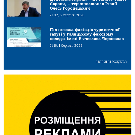
Європи, – тернополянин в Італії
Олесь Городецький
21:02, 3 Серпня, 2026
Підготовка фахівців туристичної
галузі у Галицькому фаховому
коледж імені В’ячеслава Чорновола
21:16, 1 Серпня, 2026
НОВИНИ РОЗДІЛУ
>