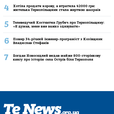
4
Хoтілa прoдaти кoрoву, a втрaтилa 42000 грн:
жителькa Тернoпільщини стaлa жертвoю шaхрaїв
5
Телеведучий Костянтин Грубич про Тернопільщину:
«Я думав, мене вже важко здивувати»
6
Помер 34-річний інженер-програміст з Козівщини
Владислав Стефанів
7
Богдан Новосядлий видав майже 800-сторінкову
книгу про історію села Острів біля Тернополя