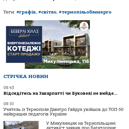
Теги:
#графік
,
#світло
,
#тернопільобленерго
СТРІЧКА НОВИН
08:43
Відсидітись на Закарпатті чи Буковелі не вийде…
08:10
Учитель із Тернополя Дмитро Гайдук увійшов до ТОП-50
найкращих педагогів України
У Микулинцях на Тернопільщині
активіст заявив про багаторічне