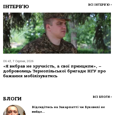
ВСІ ІНТЕРВ'Ю
>
ІНТЕРВ'Ю
06:43, 7 Серпня, 2026
«Я вибрав не зручність, а свої принципи», –
доброволець Тернопільської бригади НГУ про
бажання мобілізуватись
ВСІ БЛОГИ
>
БЛОГИ
Відсидітись на Закарпатті чи Буковелі не
вийде…