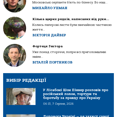
Московські окупанти б’ють по бізнесу. Бо наш...
МИХАЙЛО УХМАН
Кілька щирих рядків, написаних від руки…
Колись паперові листи були звичайною частиною
життя...
ВІКТОРІЯ ДАЙВЕР
Фортеця Гектора
Уже понад сторіччя, попри всі приголомшливі
зміни...
ВІТАЛІЙ ПОРТНИКОВ
ВИБІР РЕДАКЦІЇ
У Лісабоні Шон Піннер розповів про
російський полон, тортури та
боротьбу за правду про Україну
06:13, 7 Серпня, 2026
Допомога Україні — це захист самої