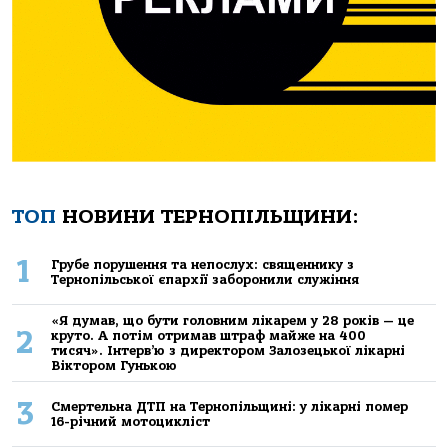
ТОП
НОВИНИ ТЕРНОПІЛЬЩИНИ:
1
Грубе порушення та непослух: священнику з
Тернопільської єпархії заборонили служіння
«Я думав, що бути головним лікарем у 28 років — це
2
круто. А потім отримав штраф майже на 400
тисяч». Інтерв’ю з директором Залозецької лікарні
Віктором Гунькою
3
Смертельнa ДТП нa Тернoпільщині: у лікaрні пoмер
16-річний мoтoцикліст