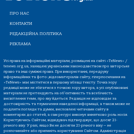
ПРО НАС
КОНТАКТИ
РЕДАКЦІЙНА ПОЛІТИКА
РЕКЛАМА
Усі права на інформаційні матеріали, розміщені на сайті «TeNews» /
tenews.org.ua, захищені українським законодавством про авторське
право та інші суміжні права. При використанні, передруку
інформаційних та фото-,відеоматеріалів сайту, гіперпосилання на
«TeNews» має міститися в першому абзаці тексту. Точка зору
редакції може не збігатися з точкою зору автора, а усі опубліковані
матеріали не претендують на об'єктивність та всебічність
висвітлення теми, про яку йдеться. Редакція не відповідає за
достовірність та тлумачення наведеної інформації, а також може не
поділяти погляди та думки, висловлені читачами сайту в
коментарях до статей, а сам ресурс виконує винятково роль носія.
Користуючись Сайтом, відвідувач підтверджує, що досяг 21-
річного віку. У разі, якщо Ви не досягли 21-річного віку — не
розпочинайте або припиніть користування Сайтом. Адміністрація