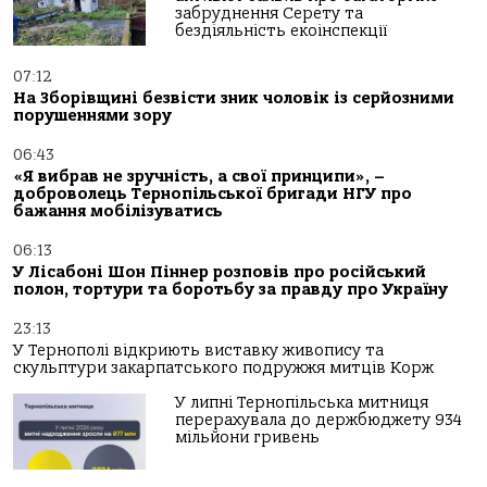
забруднення Серету та
бездіяльність екоінспекції
07:12
На Зборівщині безвісти зник чоловік із серйозними
порушеннями зору
06:43
«Я вибрав не зручність, а свої принципи», –
доброволець Тернопільської бригади НГУ про
бажання мобілізуватись
06:13
У Лісабоні Шон Піннер розповів про російський
полон, тортури та боротьбу за правду про Україну
23:13
У Тернополі відкриють виставку живопису та
скульптури закарпатського подружжя митців Корж
У липні Тернопільська митниця
перерахувала до держбюджету 934
мільйони гривень