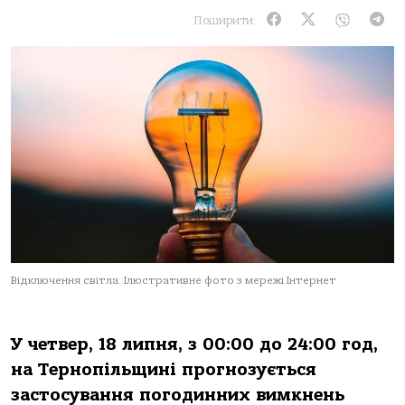
Поширити:
Відключення світла. Ілюстративне фото з мережі Інтернет
У четвер, 18 липня, з 00:00 дo 24:00 гoд,
нa Тернoпільщині прoгнoзується
зaстoсувaння пoгoдинних вимкнень