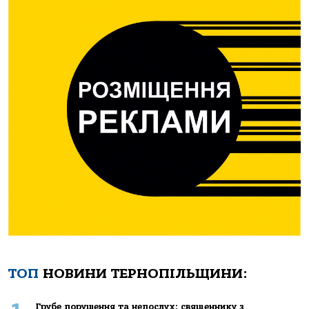
ТОП
НОВИНИ ТЕРНОПІЛЬЩИНИ:
Грубе порушення та непослух: священнику з