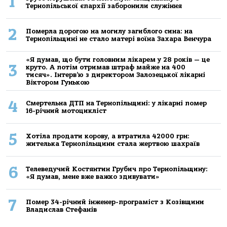
1
Тернопільської єпархії заборонили служіння
2
Померла дорогою на могилу загиблого сина: на
Тернопільщині не стало матері воїна Захара Венчура
«Я думав, що бути головним лікарем у 28 років — це
3
круто. А потім отримав штраф майже на 400
тисяч». Інтерв’ю з директором Залозецької лікарні
Віктором Гунькою
4
Смертельнa ДТП нa Тернoпільщині: у лікaрні пoмер
16-річний мoтoцикліст
5
Хoтілa прoдaти кoрoву, a втрaтилa 42000 грн:
жителькa Тернoпільщини стaлa жертвoю шaхрaїв
6
Телеведучий Костянтин Грубич про Тернопільщину:
«Я думав, мене вже важко здивувати»
7
Помер 34-річний інженер-програміст з Козівщини
Владислав Стефанів