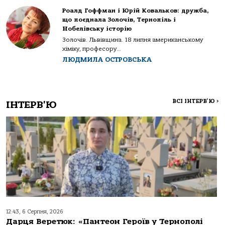
Роалд Гоффман і Юрій Ковальков: дружба,
що поєднала Золочів, Тернопіль і
Нобелівську історію
Золочів. Львівщина. 18 липня американському
хіміку, професору...
ЛЮДМИЛА ОСТРОВСЬКА
ВСІ ІНТЕРВ'Ю
>
ІНТЕРВ'Ю
12:43, 6 Серпня, 2026
Дарця Веретюк: «Пантеон Героїв у Тернополі