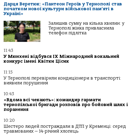
Дарця Веретюк: «Пантеон Героїв у Тернополі став
початком нової культури військової пам’яті в
Україні»
Залишив сумку на кілька хвилин: у
Тернополі жінка привласнила
телефон підлітка
11:43
У Мюнхені відбувся IX Міжнародний вокальний
конкурс імені Квітки Цісик
11:15
У Тернополі перевірили кондиціонери в транспорті:
виявили порушення
10:43
«Вдома всі чекають»: командир гармати
тернопілської бригади розповів про бойовий шлях і
поранення
10:20
Шестеро людей постраждали в ДТП у Кременці: серед
травмованих — 14-річний хлопець