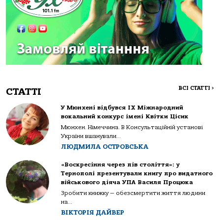
ВСІ СТАТТІ
>
СТАТТІ
У Мюнхені відбувся IX Міжнародний
вокальний конкурс імені Квітки Цісик
Мюнхен. Німеччина. В Консультаційній установі
України вшанували...
ЛЮДМИЛА ОСТРОВСЬКА
«Воскресіння через пів століття»: у
Тернополі презентували книгу про видатного
військового діяча УПА Василя Процюка
Зробити книжку — обезсмертити життя людини
на...
ВІКТОРІЯ ДАЙВЕР