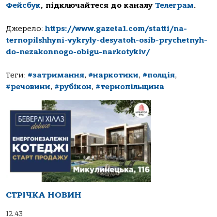
Фейсбук
, підключайтеся до каналу
Телеграм
.
Джерело:
https://www.gazeta1.com/statti/na-
ternopilshhyni-vykryly-desyatoh-osib-prychetnyh-
do-nezakonnogo-obigu-narkotykiv/
Теги:
#затримання
,
#наркотики
,
#полція
,
#речовини
,
#рубікон
,
#тернопільщина
СТРІЧКА НОВИН
12:43