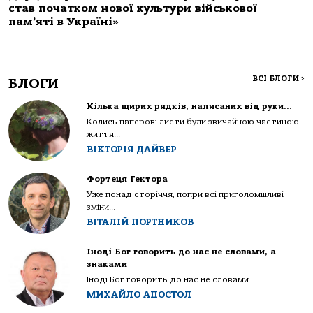
став початком нової культури військової
пам’яті в Україні»
ВСІ БЛОГИ
>
БЛОГИ
Кілька щирих рядків, написаних від руки…
Колись паперові листи були звичайною частиною
життя...
ВІКТОРІЯ ДАЙВЕР
Фортеця Гектора
Уже понад сторіччя, попри всі приголомшливі
зміни...
ВІТАЛІЙ ПОРТНИКОВ
Іноді Бог говорить до нас не словами, а
знаками
Іноді Бог говорить до нас не словами...
МИХАЙЛО АПОСТОЛ