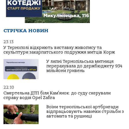
СТРІЧКА НОВИН
23:13
У Тернополі відкриють виставку живопису та
скульптури закарпатського подружжя митців Корж
У липні Тернопільська митниця
перерахувала до держбюджету 934
мільйони гривень
22:10
Смертельна ДТП біля Кам’янок: до суду скерували
справу водія Opel Zafira
Воїни тернопільської артбригади
відпрацьовують навички стрільби з
автомата та рушниці