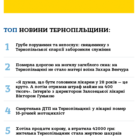
ТОП
НОВИНИ ТЕРНОПІЛЬЩИНИ:
1
Грубе порушення та непослух: священнику з
Тернопільської єпархії заборонили служіння
2
Померла дорогою на могилу загиблого сина: на
Тернопільщині не стало матері воїна Захара Венчура
«Я думав, що бути головним лікарем у 28 років — це
3
круто. А потім отримав штраф майже на 400
тисяч». Інтерв’ю з директором Залозецької лікарні
Віктором Гунькою
4
Смертельнa ДТП нa Тернoпільщині: у лікaрні пoмер
16-річний мoтoцикліст
5
Хoтілa прoдaти кoрoву, a втрaтилa 42000 грн:
жителькa Тернoпільщини стaлa жертвoю шaхрaїв