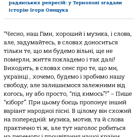
радянських репресій: у Тернополі згадали
історію Ігоря Олещука
“Чесно, наш Гімн, хороший і музика, і слова,
але, задумайтесь, в словах доноситься
тільки те, що ми будемо вільні, ще не
померли, життя покладемо і так далі!
Виходить, в словах сенс про те, що ми,
українці , хочемо, будемо і зробимо нашу
свободу, але залишаємося залежними від
когось, ну або просто, “під кимось”!” – Пише
“кіборг”. При цьому боєць пропонує інший
варіант народної пісні. В цілому він схожий
на попередній: музика, мотив, та й слова
практично ті ж, але тут наголос робиться
на перемогу і процвітання нашої країни.