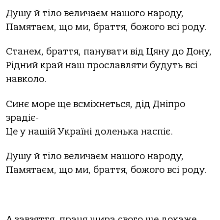
Душу й тіло величаєм нашого народу,
Памятаєм, що ми, браття, божого всі роду.
Станем, браття, панувати від Цяну до Дону,
Рідний край наш прославляти будуть всі
навколо.
Синє море ще всміхнеться, дід Дніпро
зрадіє-
Це у нашій Україні доленька наспіє.
Душу й тіло величаєм нашого народу,
Памятаєм, що ми, браття, божого всі роду.
А завзяття, праця щира свого ще докаже,