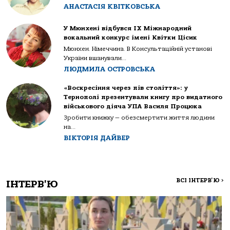
АНАСТАСІЯ КВІТКОВСЬКА
У Мюнхені відбувся IX Міжнародний
вокальний конкурс імені Квітки Цісик
Мюнхен. Німеччина. В Консультаційній установі
України вшанували...
ЛЮДМИЛА ОСТРОВСЬКА
«Воскресіння через пів століття»: у
Тернополі презентували книгу про видатного
військового діяча УПА Василя Процюка
Зробити книжку — обезсмертити життя людини
на...
ВІКТОРІЯ ДАЙВЕР
ВСІ ІНТЕРВ'Ю
>
ІНТЕРВ'Ю