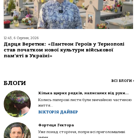
12:43, 6 Серпня, 2026
Дарця Веретюк: «Пантеон Героїв у Тернополі
став початком нової культури військової
пам’яті в Україні»
ВСІ БЛОГИ
>
БЛОГИ
Кілька щирих рядків, написаних від руки…
Колись паперові листи були звичайною частиною
життя...
ВІКТОРІЯ ДАЙВЕР
Фортеця Гектора
Уже понад сторіччя, попри всі приголомшливі
зміни...