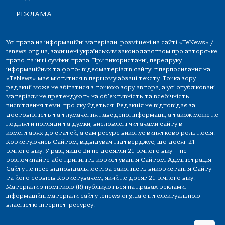
РЕКЛАМА
Усі права на інформаційні матеріали, розміщені на сайті «TeNews» /
tenews.org.ua, захищені українським законодавством про авторське
право та інші суміжні права. При використанні, передруку
інформаційних та фото-,відеоматеріалів сайту, гіперпосилання на
«TeNews» має міститися в першому абзаці тексту. Точка зору
редакції може не збігатися з точкою зору автора, а усі опубліковані
матеріали не претендують на об'єктивність та всебічність
висвітлення теми, про яку йдеться. Редакція не відповідає за
достовірність та тлумачення наведеної інформації, а також може не
поділяти погляди та думки, висловлені читачами сайту в
коментарях до статей, а сам ресурс виконує винятково роль носія.
Користуючись Сайтом, відвідувач підтверджує, що досяг 21-
річного віку. У разі, якщо Ви не досягли 21-річного віку — не
розпочинайте або припиніть користування Сайтом. Адміністрація
Сайту не несе відповідальності за законність використання Сайту
та його сервісів Користувачем, який не досяг 21-річного віку.
Матеріали з поміткою (R) публікуються на правах реклами.
Інформаційні матеріали сайту tenews.org.ua є інтелектуальною
власністю інтернет-ресурсу.