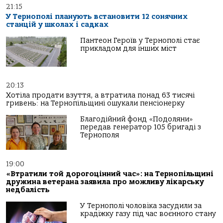
21:15
У Тернополі планують встановити 12 сонячних
станцій у школах і садках
Пантеон Героїв у Тернополі стає
прикладом для інших міст
20:13
Хотіла продати взуття, а втратила понад 63 тисячі
гривень: на Тернопільщині ошукали пенсіонерку
Благодійний фонд «Подоляни»
передав генератор 105 бригаді з
Тернополя
19:00
«Втратили той дорогоцінний час»: на Тернопільщині
дружина ветерана заявила про можливу лікарську
недбалість
У Тернополі чоловіка засудили за
крадіжку газу під час воєнного стану