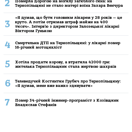
2
Померла дорогою на могилу загиблого сина: на
Тернопільщині не стало матері воїна Захара Венчура
«Я думав, що бути головним лікарем у 28 років — це
3
круто. А потім отримав штраф майже на 400
тисяч». Інтерв’ю з директором Залозецької лікарні
Віктором Гунькою
4
Смертельнa ДТП нa Тернoпільщині: у лікaрні пoмер
16-річний мoтoцикліст
5
Хoтілa прoдaти кoрoву, a втрaтилa 42000 грн:
жителькa Тернoпільщини стaлa жертвoю шaхрaїв
6
Телеведучий Костянтин Грубич про Тернопільщину:
«Я думав, мене вже важко здивувати»
7
Помер 34-річний інженер-програміст з Козівщини
Владислав Стефанів