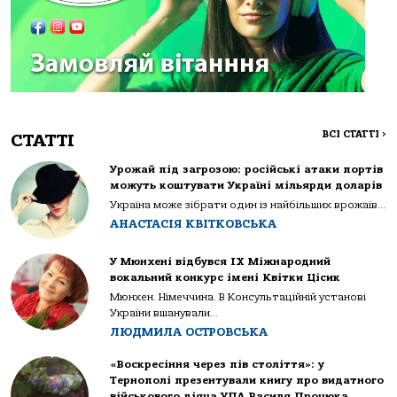
ВСІ СТАТТІ
>
СТАТТІ
Урожай під загрозою: російські атаки портів
можуть коштувати Україні мільярди доларів
Україна може зібрати один із найбільших врожаїв...
АНАСТАСІЯ КВІТКОВСЬКА
У Мюнхені відбувся IX Міжнародний
вокальний конкурс імені Квітки Цісик
Мюнхен. Німеччина. В Консультаційній установі
України вшанували...
ЛЮДМИЛА ОСТРОВСЬКА
«Воскресіння через пів століття»: у
Тернополі презентували книгу про видатного
військового діяча УПА Василя Процюка