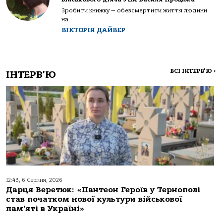
Зробити книжку — обезсмертити життя людини
на...
ВІКТОРІЯ ДАЙВЕР
ВСІ ІНТЕРВ'Ю
>
ІНТЕРВ'Ю
12:43, 6 Серпня, 2026
Дарця Веретюк: «Пантеон Героїв у Тернополі
став початком нової культури військової
пам’яті в Україні»