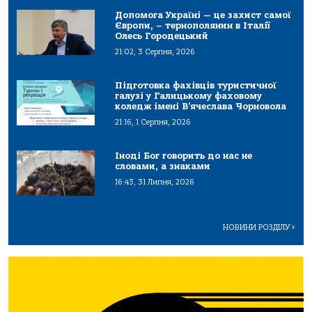
Допомога Україні — це захист самої
Європи, – тернополянин в Італії
Олесь Городецький
21:02, 3 Серпня, 2026
Підготовка фахівців туристичної
галузі у Галицькому фаховому
коледж імені В’ячеслава Чорновола
21:16, 1 Серпня, 2026
Іноді Бог говорить до нас не
словами, а знаками
16:43, 31 Липня, 2026
НОВИНИ РОЗДІЛУ
>