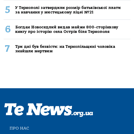
5
У Тернополі затвердили розмір батьківської плати
за навчання у мистецькому ліцеї №21
6
Богдан Новосядлий видав майже 800-сторінкову
книгу про історію села Острів біля Тернополя
7
Три дні був безвісти: на Тернопільщині чоловіка
знайшли мертвим
ПРО НАС