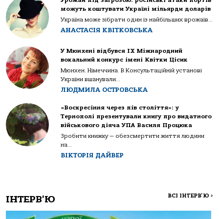
Урожай під загрозою: російські атаки портів
можуть коштувати Україні мільярди доларів
Україна може зібрати один із найбільших врожаїв...
АНАСТАСІЯ КВІТКОВСЬКА
У Мюнхені відбувся IX Міжнародний
вокальний конкурс імені Квітки Цісик
Мюнхен. Німеччина. В Консультаційній установі
України вшанували...
ЛЮДМИЛА ОСТРОВСЬКА
«Воскресіння через пів століття»: у
Тернополі презентували книгу про видатного
військового діяча УПА Василя Процюка
Зробити книжку — обезсмертити життя людини
на...
ВІКТОРІЯ ДАЙВЕР
ВСІ ІНТЕРВ'Ю
>
ІНТЕРВ'Ю