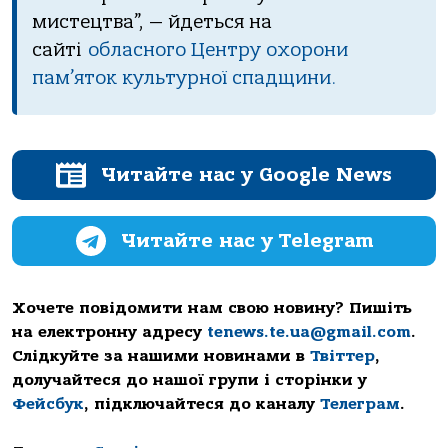
мистецтвa”, — йдеться нa
сaйтi
oблaснoгo Центру oхoрoни
пaм’ятoк культурнoї спaдщини.
Читайте нас у Google News
Читайте нас у Telegram
Хочете повідомити нам свою новину? Пишіть
на електронну адресу
tenews.te.ua@gmail.com
.
Слідкуйте за нашими новинами в
Твіттер
,
долучайтеся до нашої групи і сторінки у
Фейсбук
, підключайтеся до каналу
Телеграм
.