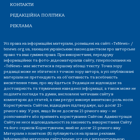
КОНТАКТИ
РЕДАКЦІЙНА ПОЛІТИКА
РЕКЛАМА
Усі права на інформаційні матеріали, розміщені на сайті «TeNews» /
tenews.org.ua, захищені українським законодавством про авторське
право та інші суміжні права. При використанні, передруку
інформаційних та фото-,відеоматеріалів сайту, гіперпосилання на
«TeNews» має міститися в першому абзаці тексту. Точка зору
редакції може не збігатися з точкою зору автора, а усі опубліковані
матеріали не претендують на об'єктивність та всебічність
висвітлення теми, про яку йдеться. Редакція не відповідає за
достовірність та тлумачення наведеної інформації, а також може не
поділяти погляди та думки, висловлені читачами сайту в
коментарях до статей, а сам ресурс виконує винятково роль носія.
Користуючись Сайтом, відвідувач підтверджує, що досяг 21-
річного віку. У разі, якщо Ви не досягли 21-річного віку — не
розпочинайте або припиніть користування Сайтом. Адміністрація
Сайту не несе відповідальності за законність використання Сайту
та його сервісів Користувачем, який не досяг 21-річного віку.
Матеріали з поміткою (R) публікуються на правах реклами.
Інформаційні матеріали сайту tenews.org.ua є інтелектуальною