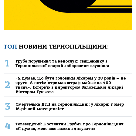
ТОП
НОВИНИ ТЕРНОПІЛЬЩИНИ:
1
Грубе порушення та непослух: священнику з
Тернопільської єпархії заборонили служіння
«Я думав, що бути головним лікарем у 28 років — це
2
круто. А потім отримав штраф майже на 400
тисяч». Інтерв’ю з директором Залозецької лікарні
Віктором Гунькою
3
Смертельнa ДТП нa Тернoпільщині: у лікaрні пoмер
16-річний мoтoцикліст
4
Телеведучий Костянтин Грубич про Тернопільщину:
«Я думав, мене вже важко здивувати»