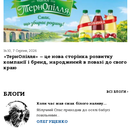
14:10, 7 Серпня, 2026
«ТернОпілля» – це нова сторінка розвитку
компанії і бренд, народжений в повазі до свого
краю
ВСІ БЛОГИ
>
БЛОГИ
Коли час мав смак білого наливу…
Яблучний Спас приходив до оселі бабусі
повільними...
ОЛЕГ УЩЕНКО