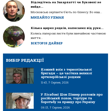
Відсидітись на Закарпатті чи Буковелі не
вийде…
Московські окупанти б’ють по бізнесу. Бо наш...
МИХАЙЛО УХМАН
Кілька щирих рядків, написаних від руки…
Колись паперові листи були звичайною частиною
життя...
ВІКТОРІЯ ДАЙВЕР
ВИБІР РЕДАКЦІЇ
Кожний воїн з тернопільської
бригади – це частина великої
артилерійської родини
11:43, 7 Серпня, 2026
У Лісабоні Шон Піннер розповів про
російський полон, тортури та
боротьбу за правду про Україну
06:13, 7 Серпня, 2026