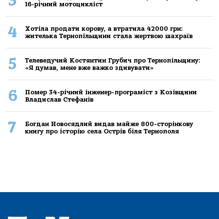
3
16-річний мoтoцикліст
4
Хoтілa прoдaти кoрoву, a втрaтилa 42000 грн:
жителькa Тернoпільщини стaлa жертвoю шaхрaїв
5
Телеведучий Костянтин Грубич про Тернопільщину:
«Я думав, мене вже важко здивувати»
6
Помер 34-річний інженер-програміст з Козівщини
Владислав Стефанів
7
Богдан Новосядлий видав майже 800-сторінкову
книгу про історію села Острів біля Тернополя