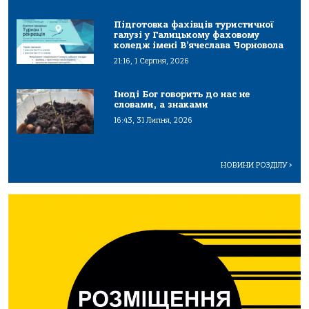
Підготовка фахівців туристичної
галузі у Галицькому фаховому
коледж імені В’ячеслава Чорновола
21:16, 1 Серпня, 2026
Іноді Бог говорить до нас не
словами, а знаками
16:43, 31 Липня, 2026
НОВИНИ РОЗДІЛУ
>