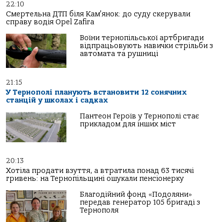
22:10
Смертельна ДТП біля Кам’янок: до суду скерували
справу водія Opel Zafira
Воїни тернопільської артбригади
відпрацьовують навички стрільби з
автомата та рушниці
21:15
У Тернополі планують встановити 12 сонячних
станцій у школах і садках
Пантеон Героїв у Тернополі стає
прикладом для інших міст
20:13
Хотіла продати взуття, а втратила понад 63 тисячі
гривень: на Тернопільщині ошукали пенсіонерку
Благодійний фонд «Подоляни»
передав генератор 105 бригаді з
Тернополя