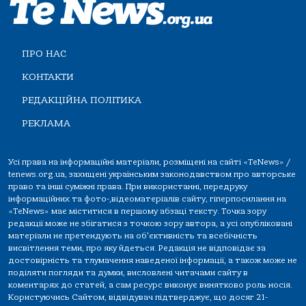
ПРО НАС
КОНТАКТИ
РЕДАКЦІЙНА ПОЛІТИКА
РЕКЛАМА
Усі права на інформаційні матеріали, розміщені на сайті «TeNews» /
tenews.org.ua, захищені українським законодавством про авторське
право та інші суміжні права. При використанні, передруку
інформаційних та фото-,відеоматеріалів сайту, гіперпосилання на
«TeNews» має міститися в першому абзаці тексту. Точка зору
редакції може не збігатися з точкою зору автора, а усі опубліковані
матеріали не претендують на об'єктивність та всебічність
висвітлення теми, про яку йдеться. Редакція не відповідає за
достовірність та тлумачення наведеної інформації, а також може не
поділяти погляди та думки, висловлені читачами сайту в
коментарях до статей, а сам ресурс виконує винятково роль носія.
Користуючись Сайтом, відвідувач підтверджує, що досяг 21-