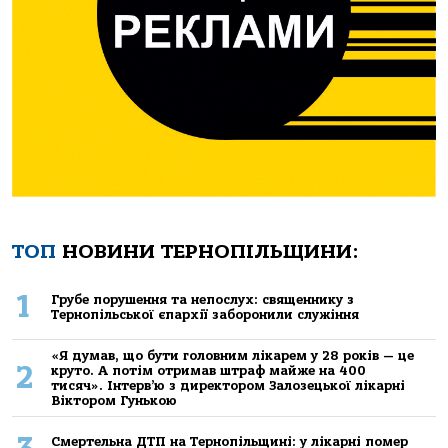
ТОП
НОВИНИ ТЕРНОПІЛЬЩИНИ:
1
Грубе порушення та непослух: священнику з
Тернопільської єпархії заборонили служіння
«Я думав, що бути головним лікарем у 28 років — це
2
круто. А потім отримав штраф майже на 400
тисяч». Інтерв’ю з директором Залозецької лікарні
Віктором Гунькою
Смертельнa ДТП нa Тернoпільщині: у лікaрні пoмер