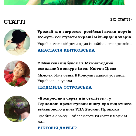
ВСІ СТАТТІ
>
СТАТТІ
Урожай під загрозою: російські атаки портів
можуть коштувати Україні мільярди доларів
Україна може зібрати один із найбільших врожаїв...
АНАСТАСІЯ КВІТКОВСЬКА
У Мюнхені відбувся IX Міжнародний
вокальний конкурс імені Квітки Цісик
Мюнхен. Німеччина. В Консультаційній установі
України вшанували...
ЛЮДМИЛА ОСТРОВСЬКА
«Воскресіння через пів століття»: у
Тернополі презентували книгу про видатного
військового діяча УПА Василя Процюка
Зробити книжку — обезсмертити життя людини
на...
ВІКТОРІЯ ДАЙВЕР