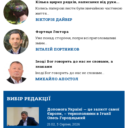
Кілька щирих рядків, написаних від руки…
Колись паперові листи були звичайною частиною
життя...
ВІКТОРІЯ ДАЙВЕР
Фортеця Гектора
Уже понад сторіччя, попри всі приголомшливі
зміни...
ВІТАЛІЙ ПОРТНИКОВ
Іноді Бог говорить до нас не словами, а
знаками
Іноді Бог говорить до нас не словами...
МИХАЙЛО АПОСТОЛ
ВИБІР РЕДАКЦІЇ
Допомога Україні — це захист самої
Європи, – тернополянин в Італії
Олесь Городецький
21:02, 3 Серпня, 2026