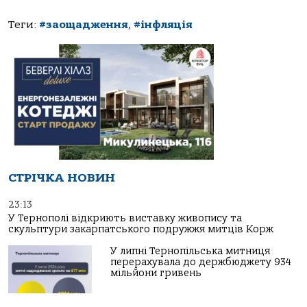
Теги:
#заощадження
,
#інфляція
СТРІЧКА НОВИН
23:13
У Тернополі відкриють виставку живопису та
скульптури закарпатського подружжя митців Корж
У липні Тернопільська митниця
перерахувала до держбюджету 934
мільйони гривень