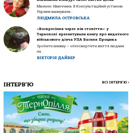
Мюнхен. Німеччина. В Консультаційній установі
України вшанували...
ЛЮДМИЛА ОСТРОВСЬКА
«Воскресіння через пів століття»: у
Тернополі презентували книгу про видатного
військового діяча УПА Василя Процюка
Зробити книжку — обезсмертити життя людини
на...
ВІКТОРІЯ ДАЙВЕР
ВСІ ІНТЕРВ'Ю
>
ІНТЕРВ'Ю