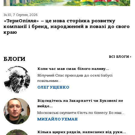
14:10, 7 Серпня, 2026
«ТернОпілля» – це нова сторінка розвитку
компанії і бренд, народжений в повазі до свого
краю
ВСІ БЛОГИ
>
БЛОГИ
Коли час мав смак білого наливу…
Яблучний Спас приходив до оселі бабусі
повільними...
ОЛЕГ УЩЕНКО
Відсидітись на Закарпатті чи Буковелі не
вийде…
Московські окупанти б’ють по бізнесу. Бо наш...
МИХАЙЛО УХМАН
Кілька щирих рядків, написаних від руки…