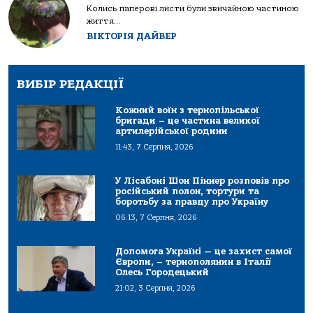
Колись паперові листи були звичайною частиною
життя...
ВІКТОРІЯ ДАЙВЕР
ВИБІР РЕДАКЦІЇ
Кожний воїн з тернопільської
бригади – це частина великої
артилерійської родини
11:43, 7 Серпня, 2026
У Лісабоні Шон Піннер розповів про
російський полон, тортури та
боротьбу за правду про Україну
06:13, 7 Серпня, 2026
Допомога Україні — це захист самої
Європи, – тернополянин в Італії
Олесь Городецький
21:02, 3 Серпня, 2026