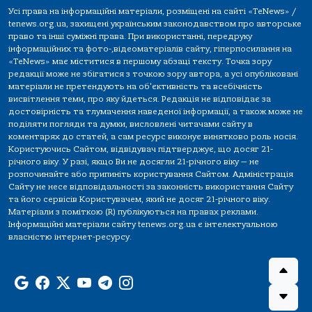
Усі права на інформаційні матеріали, розміщені на сайті «TeNews» /
tenews.org.ua, захищені українським законодавством про авторське
право та інші суміжні права. При використанні, передруку
інформаційних та фото-,відеоматеріалів сайту, гіперпосилання на
«TeNews» має міститися в першому абзаці тексту. Точка зору
редакції може не збігатися з точкою зору автора, а усі опубліковані
матеріали не претендують на об'єктивність та всебічність
висвітлення теми, про яку йдеться. Редакція не відповідає за
достовірність та тлумачення наведеної інформації, а також може не
поділяти погляди та думки, висловлені читачами сайту в
коментарях до статей, а сам ресурс виконує винятково роль носія.
Користуючись Сайтом, відвідувач підтверджує, що досяг 21-
річного віку. У разі, якщо Ви не досягли 21-річного віку — не
розпочинайте або припиніть користування Сайтом. Адміністрація
Сайту не несе відповідальності за законність використання Сайту
та його сервісів Користувачем, який не досяг 21-річного віку.
Матеріали з поміткою (R) публікуються на правах реклами.
Інформаційні матеріали сайту tenews.org.ua є інтелектуальною
власністю інтернет-ресурсу.