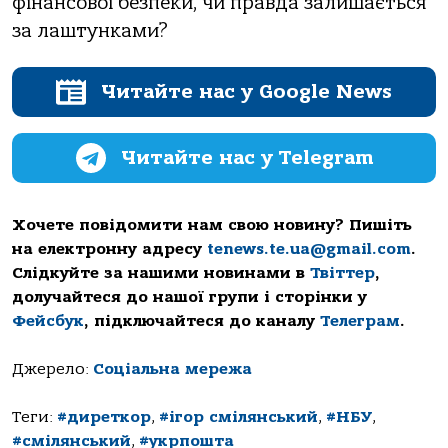
фінансової безпеки, чи правда залишається
за лаштунками?
Читайте нас у Google News
Читайте нас у Telegram
Хочете повідомити нам свою новину? Пишіть
на електронну адресу
tenews.te.ua@gmail.com
.
Слідкуйте за нашими новинами в
Твіттер
,
долучайтеся до нашої групи і сторінки у
Фейсбук
, підключайтеся до каналу
Телеграм
.
Джерело:
Соціальна мережа
Теги:
#диреткор
,
#ігор смілянський
,
#НБУ
,
#смілянський
,
#укрпошта