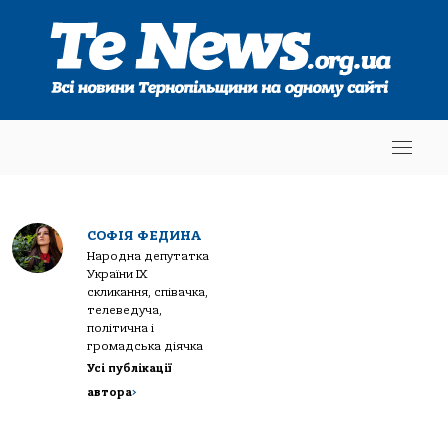
СОФІЯ ФЕДИНА
Народна депутатка
України IX
скликання, співачка,
телеведуча,
політична і
громадська діячка
Усі публікації
автора
>