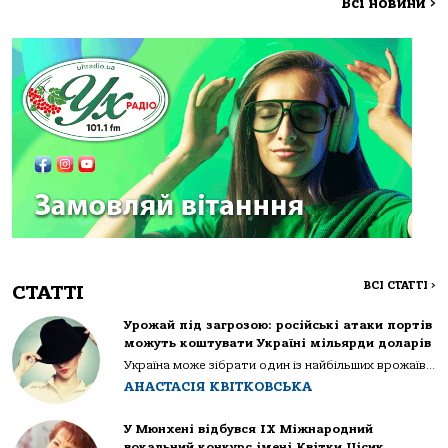
Всі новини
>
ВСІ СТАТТІ
>
СТАТТІ
Урожай під загрозою: російські атаки портів
можуть коштувати Україні мільярди доларів
Україна може зібрати один із найбільших врожаїв...
АНАСТАСІЯ КВІТКОВСЬКА
У Мюнхені відбувся IX Міжнародний
вокальний конкурс імені Квітки Цісик