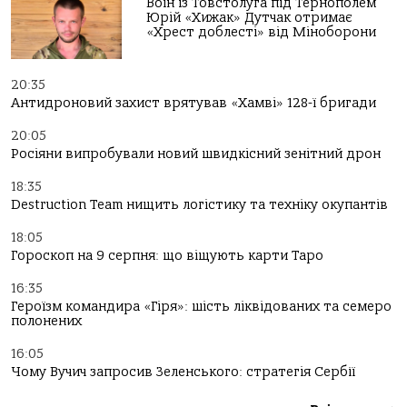
Воїн із Товстолуга під Тернополем
Юрій «Хижак» Дутчак отримає
«Хрест доблесті» від Міноборони
20:35
Антидроновий захист врятував «Хамві» 128-ї бригади
20:05
Росіяни випробували новий швидкісний зенітний дрон
18:35
Destruction Team нищить логістику та техніку окупантів
18:05
Гороскоп на 9 серпня: що віщують карти Таро
16:35
Героїзм командира «Гіря»: шість ліквідованих та семеро
полонених
16:05
Чому Вучич запросив Зеленського: стратегія Сербії