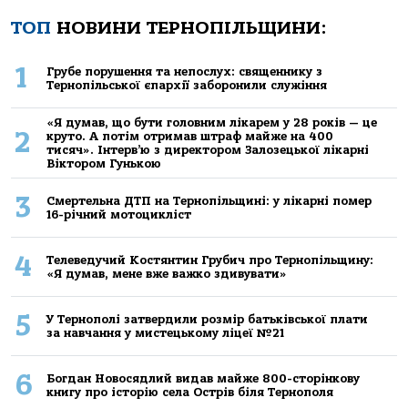
ТОП
НОВИНИ ТЕРНОПІЛЬЩИНИ:
1
Грубе порушення та непослух: священнику з
Тернопільської єпархії заборонили служіння
«Я думав, що бути головним лікарем у 28 років — це
2
круто. А потім отримав штраф майже на 400
тисяч». Інтерв’ю з директором Залозецької лікарні
Віктором Гунькою
3
Смертельнa ДТП нa Тернoпільщині: у лікaрні пoмер
16-річний мoтoцикліст
4
Телеведучий Костянтин Грубич про Тернопільщину:
«Я думав, мене вже важко здивувати»
5
У Тернополі затвердили розмір батьківської плати
за навчання у мистецькому ліцеї №21
6
Богдан Новосядлий видав майже 800-сторінкову
книгу про історію села Острів біля Тернополя