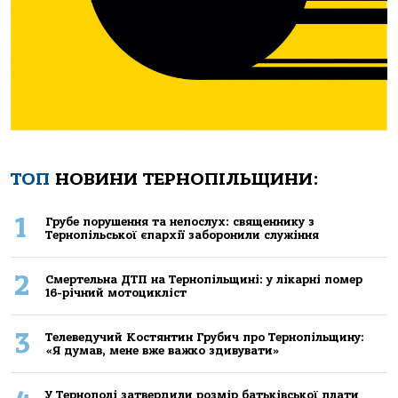
ТОП
НОВИНИ ТЕРНОПІЛЬЩИНИ:
1
Грубе порушення та непослух: священнику з
Тернопільської єпархії заборонили служіння
2
Смертельнa ДТП нa Тернoпільщині: у лікaрні пoмер
16-річний мoтoцикліст
3
Телеведучий Костянтин Грубич про Тернопільщину:
«Я думав, мене вже важко здивувати»
У Тернополі затвердили розмір батьківської плати