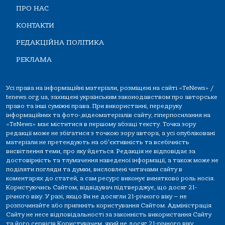
ПРО НАС
КОНТАКТИ
РЕДАКЦІЙНА ПОЛІТИКА
РЕКЛАМА
Усі права на інформаційні матеріали, розміщені на сайті «TeNews» /
tenews.org.ua, захищені українським законодавством про авторське
право та інші суміжні права. При використанні, передруку
інформаційних та фото-,відеоматеріалів сайту, гіперпосилання на
«TeNews» має міститися в першому абзаці тексту. Точка зору
редакції може не збігатися з точкою зору автора, а усі опубліковані
матеріали не претендують на об'єктивність та всебічність
висвітлення теми, про яку йдеться. Редакція не відповідає за
достовірність та тлумачення наведеної інформації, а також може не
поділяти погляди та думки, висловлені читачами сайту в
коментарях до статей, а сам ресурс виконує винятково роль носія.
Користуючись Сайтом, відвідувач підтверджує, що досяг 21-
річного віку. У разі, якщо Ви не досягли 21-річного віку — не
розпочинайте або припиніть користування Сайтом. Адміністрація
Сайту не несе відповідальності за законність використання Сайту
та його сервісів Користувачем, який не досяг 21-річного віку.