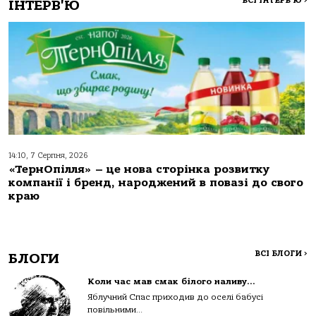
ВСІ ІНТЕРВ'Ю
>
ІНТЕРВ'Ю
14:10, 7 Серпня, 2026
«ТернОпілля» – це нова сторінка розвитку
компанії і бренд, народжений в повазі до свого
краю
ВСІ БЛОГИ
>
БЛОГИ
Коли час мав смак білого наливу…
Яблучний Спас приходив до оселі бабусі
повільними...