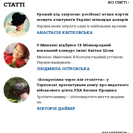
ВСІ СТАТТІ
>
СТАТТІ
Урожай під загрозою: російські атаки портів
можуть коштувати Україні мільярди доларів
Україна може зібрати один із найбільших врожаїв...
АНАСТАСІЯ КВІТКОВСЬКА
У Мюнхені відбувся IX Міжнародний
вокальний конкурс імені Квітки Цісик
Мюнхен. Німеччина. В Консультаційній установі
України вшанували...
ЛЮДМИЛА ОСТРОВСЬКА
«Воскресіння через пів століття»: у
Тернополі презентували книгу про видатного
військового діяча УПА Василя Процюка
Зробити книжку — обезсмертити життя людини
на...
ВІКТОРІЯ ДАЙВЕР