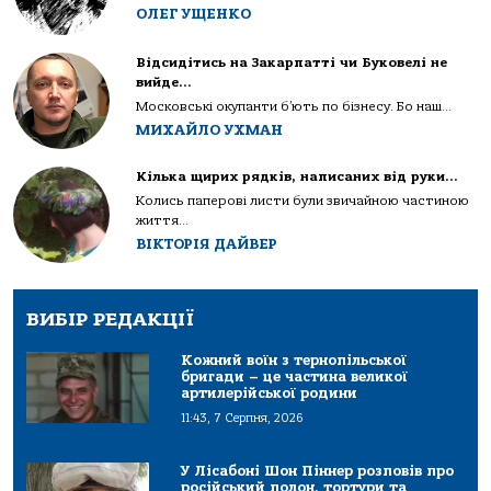
ОЛЕГ УЩЕНКО
Відсидітись на Закарпатті чи Буковелі не
вийде…
Московські окупанти б’ють по бізнесу. Бо наш...
МИХАЙЛО УХМАН
Кілька щирих рядків, написаних від руки…
Колись паперові листи були звичайною частиною
життя...
ВІКТОРІЯ ДАЙВЕР
ВИБІР РЕДАКЦІЇ
Кожний воїн з тернопільської
бригади – це частина великої
артилерійської родини
11:43, 7 Серпня, 2026
У Лісабоні Шон Піннер розповів про
російський полон, тортури та