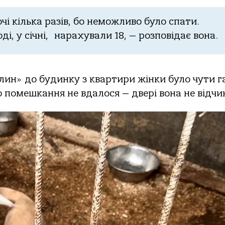
чі кілька разів, бо неможливо було спати.
і, у січні, нарахували 18, — розповідає вона.
илин» до будинку з квартири жінки було чути г
 помешкання не вдалося — двері вона не відчи