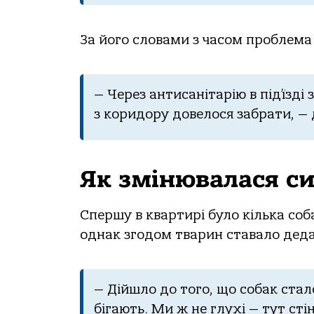
За його словами з часом проблема 
— Через антисанітарію в під’їзді
з коридору довелося забрати, — 
Як змінювалася с
Спершу в квартирі було кілька соб
однак згодом тварин ставало деда
— Дійшло до того, що собак стал
бігають. Ми ж не глухі — тут сті