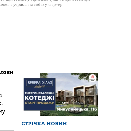
алежне утримання собак у квартир
умови
и
.
ну
СТРІЧКА НОВИН