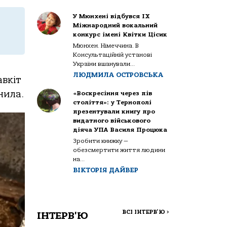
У Мюнхені відбувся IX
Міжнародний вокальний
конкурс імені Квітки Цісик
Мюнхен. Німеччина. В
Консультаційній установі
України вшанували...
ЛЮДМИЛА ОСТРОВСЬКА
авкіт
нила.
«Воскресіння через пів
століття»: у Тернополі
презентували книгу про
видатного військового
діяча УПА Василя Процюка
Зробити книжку —
обезсмертити життя людини
на...
ВІКТОРІЯ ДАЙВЕР
ВСІ ІНТЕРВ'Ю
>
ІНТЕРВ'Ю