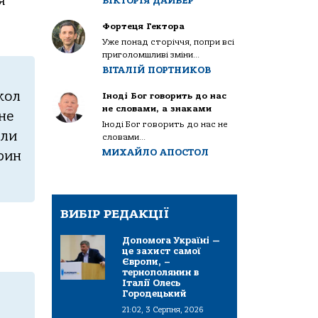
я
ВІКТОРІЯ ДАЙВЕР
Фортеця Гектора
Уже понад сторіччя, попри всі
приголомшливі зміни...
ВІТАЛІЙ ПОРТНИКОВ
кол
Іноді Бог говорить до нас
не словами, а знаками
не
Іноді Бог говорить до нас не
али
словами...
МИХАЙЛО АПОСТОЛ
рин
ВИБІР РЕДАКЦІЇ
Допомога Україні —
це захист самої
Європи, –
тернополянин в
Італії Олесь
Городецький
21:02, 3 Серпня, 2026