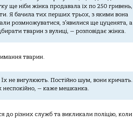
ку ще ніби жінка продавала їх по 250 гривень,
ати. Я бачила тих перших трьох, з якими вона
чали розмножуватися, з’явилися ще цуценята, а
дбирати тварин з вулиці, — розповідає жінка.
имання тварин.
Їх не вигулюють. Постійно шум, вони кричать.
еж неспокійно, — каже мешканка.
я до різних служб та викликали поліцію, коли