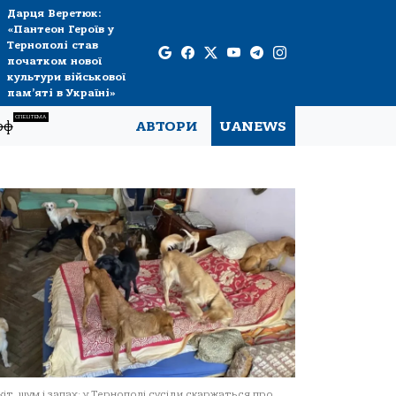
Дарця Веретюк:
«Пантеон Героїв у
Тернополі став
початком нової
культури військової
пам’яті в Україні»
СПЕЦТЕМА
рф
АВТОРИ
UANEWS
кіт, шум і запах: у Тернополі сусіди скаржаться про