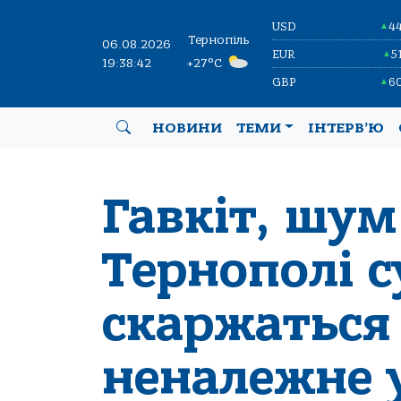
USD
4
▲
Тернопіль
06.08.2026
EUR
5
▲
19:38:43
+27°C
GBP
6
▲
НОВИНИ
ТЕМИ
ІНТЕРВ’Ю
Гавкіт, шум 
Тернополі с
скаржаться
неналежне 