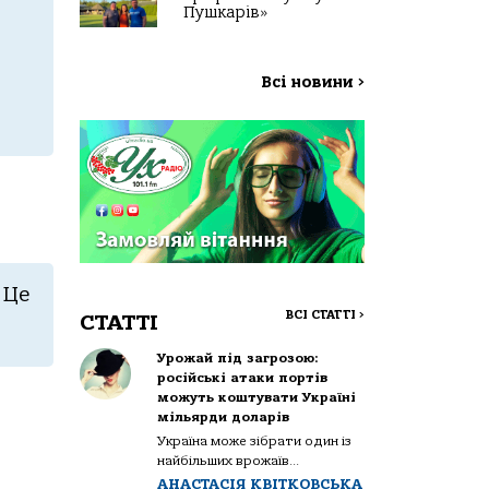
Пушкарів»
Всі новини
>
 Це
ВСІ СТАТТІ
>
СТАТТІ
Урожай під загрозою:
російські атаки портів
можуть коштувати Україні
мільярди доларів
Україна може зібрати один із
найбільших врожаїв...
АНАСТАСІЯ КВІТКОВСЬКА