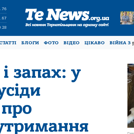
4.76
1.67
0.28
СТАТТІ
БЛОГИ
ФОТО
ВІДЕО
ЦІКАВО
ВІЙНА З
і запах: у
усіди
 про
утримання
Гав