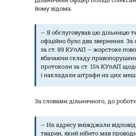
Дільничний офіцер поліції Олекса
йому відома.
— Я обслуговував цю дільницю ти
офіційно було два звернення. З
за ст. 89 КУпАП — жорстоке пов
вбачаючи складу правопорушенн
протоколи за ст. 154 КУпАП що
і накладали штрафи на цих мешка
За словами дільничного, до роботи
— На адресу виїжджали відповідн
тварин, який нібито мав провод