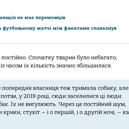
калація не має переможців
на футбольному матчі між фанатами спалахнув
 постійно. Спочатку тварин було небагато,
із часом їх кількість значно збільшилася.
е попередня власниця теж тримала собаку, але
отім, у 2019 році, сюди заселилися ці люди.
бак. Їх не вигулюють. Через це постійний шум,
 крики, стукіт — і о першій, і о другій ночі, — к