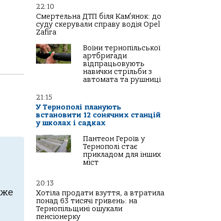
22:10
Смертельна ДТП біля Кам’янок: до
суду скерували справу водія Opel
Zafira
Воїни тернопільської
артбригади
відпрацьовують
навички стрільби з
автомата та рушниці
21:15
У Тернополі планують
встановити 12 сонячних станцій
у школах і садках
Пантеон Героїв у
Тернополі стає
прикладом для інших
міст
20:13
аже
Хотіла продати взуття, а втратила
понад 63 тисячі гривень: на
Тернопільщині ошукали
пенсіонерку