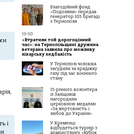
Благодійний фонд
«Подоляни» передав
генератор 105 бригаді
з Тернополя
19:00
мки
«Втратили той дорогоцінний
час»: на Тернопільщині дружина
ветерана заявила про можливу
лікарську недбалість
У Тернополі чоловіка
засудили за крадіжку
газу під час воєнного
стану
15-річного волонтера
рія,
із Заліщиків
нагородили
церковною медаллю
«За жертовність і
любов до України»
ь і
У Кременці
відбудеться турнір з
ки
армрестлінгу «Кубок