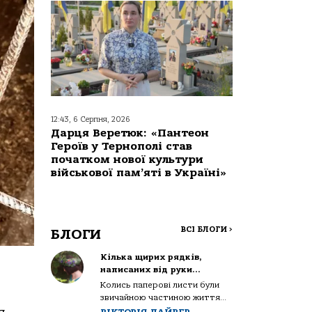
12:43, 6 Серпня, 2026
Дарця Веретюк: «Пантеон
Героїв у Тернополі став
початком нової культури
військової пам’яті в Україні»
ВСІ БЛОГИ
>
БЛОГИ
Кілька щирих рядків,
написаних від руки…
Колись паперові листи були
звичайною частиною життя...