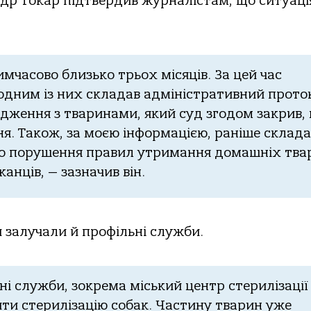
ндр Токар підтвердив журналістам, що ситуаці
мчасово близько трьох місяців. За цей час
а одним із них складав адміністративний прото
одження з тваринами, який суд згодом закрив, 
я. Також, за моєю інформацією, раніше склад
до порушення правил утримання домашніх тва
нців, — зазначив він.
 залучали й профільні служби.
і служби, зокрема міський центр стерилізації
ити стерилізацію собак. Частину тварин уже