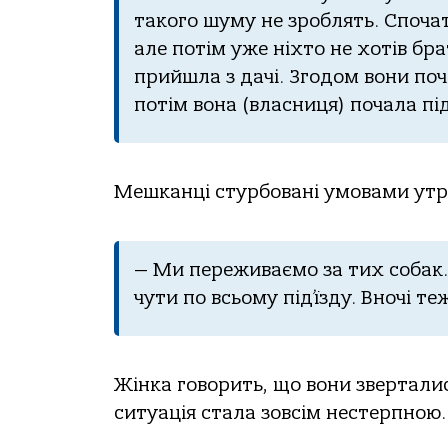
такого шуму не зроблять. Спочат
але потім уже ніхто не хотів бр
прийшла з дачі. Згодом вони по
потім вона (власниця) почала пі
Мешканці стурбовані умовами утр
— Ми переживаємо за тих собак. 
чути по всьому під’їзду. Вночі т
Жінка говорить, що вони зверталис
ситуація стала зовсім нестерпною.