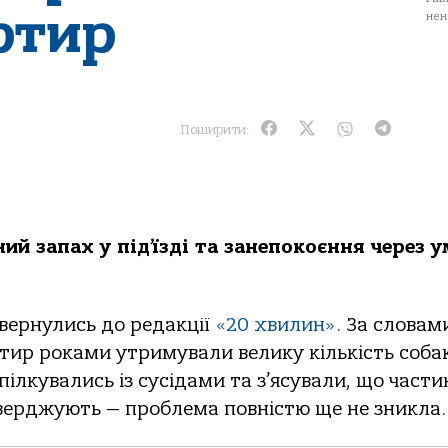
ртир
нен
Поширити:
ий запах у під’їзді та занепокоєння через 
вернулись до редакції
«20 хвилин»
. За словам
ртир роками утримували велику кількість собак
пілкувались із сусідами та з’ясували, що части
верджують — проблема повністю ще не зникла.