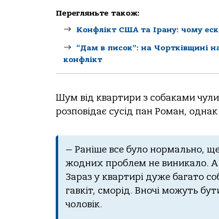
Перегляньте також:
Конфлікт США та Ірану: чому ес
“Дам в писок”: на Чортківщині 
конфлікт
Шум від квартири з собаками чули
розповідає сусід пан Роман, однак 
— Раніше все було нормально, щ
жодних проблем не виникало. А п
Зараз у квартирі дуже багато со
гавкіт, сморід. Вночі можуть бути
чоловік.