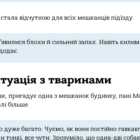
стала відчутною для всіх мешканців під’їзду.
 з’явилися блохи й сильний запах. Навіть кили
додає.
итуація з тваринами
ак, пригадує одна з мешканок будинку, пані Ма
лі більше.
о дуже багато. Чуємо, як вони постійно гавкают
ни тонкі, все чути. Зрозуміло, що одна-дві соба