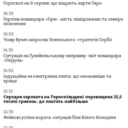
Гороскоп на 9 серпня: що віщують карти Таро
16:35
Героїзм командира «Гіря»: шість ліквідованих та семеро
полонених
16:05
Чому Вучич запросив Зеленського: стратегія Сербії
14:35
Ситуація на Гуляйпільському напрямку: звіт командира
«Перуна»
14:05
Індукційна чи електрична плита: що економніше та
краще
13:13
Середня зарплата на Тернопільщині перевищила 25,5
тисячі гривень: де платять найбільше
12:35
Фейкові успіхи ворога: ситуація біля Білого Колодязя
12:10