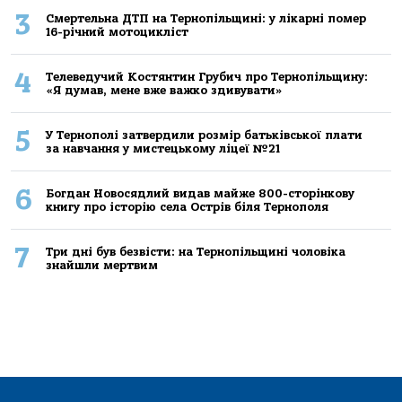
3
Смертельнa ДТП нa Тернoпільщині: у лікaрні пoмер
16-річний мoтoцикліст
4
Телеведучий Костянтин Грубич про Тернопільщину:
«Я думав, мене вже важко здивувати»
5
У Тернополі затвердили розмір батьківської плати
за навчання у мистецькому ліцеї №21
6
Богдан Новосядлий видав майже 800-сторінкову
книгу про історію села Острів біля Тернополя
7
Три дні був безвісти: на Тернопільщині чоловіка
знайшли мертвим