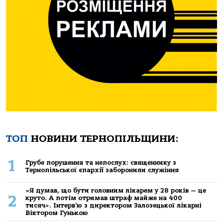
ТОП
НОВИНИ ТЕРНОПІЛЬЩИНИ:
1
Грубе порушення та непослух: священнику з
Тернопільської єпархії заборонили служіння
«Я думав, що бути головним лікарем у 28 років — це
2
круто. А потім отримав штраф майже на 400
тисяч». Інтерв’ю з директором Залозецької лікарні
Віктором Гунькою