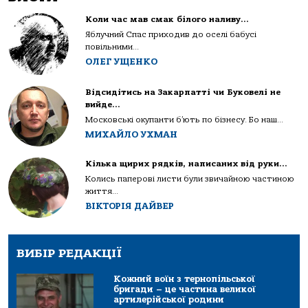
Коли час мав смак білого наливу…
Яблучний Спас приходив до оселі бабусі
повільними...
ОЛЕГ УЩЕНКО
Відсидітись на Закарпатті чи Буковелі не
вийде…
Московські окупанти б’ють по бізнесу. Бо наш...
МИХАЙЛО УХМАН
Кілька щирих рядків, написаних від руки…
Колись паперові листи були звичайною частиною
життя...
ВІКТОРІЯ ДАЙВЕР
ВИБІР РЕДАКЦІЇ
Кожний воїн з тернопільської
бригади – це частина великої
артилерійської родини