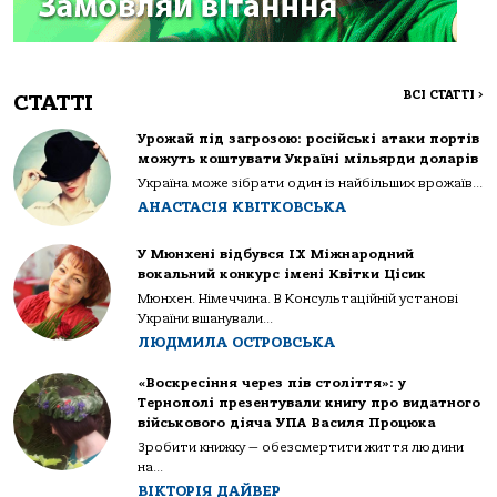
ВСІ СТАТТІ
>
СТАТТІ
Урожай під загрозою: російські атаки портів
можуть коштувати Україні мільярди доларів
Україна може зібрати один із найбільших врожаїв...
АНАСТАСІЯ КВІТКОВСЬКА
У Мюнхені відбувся IX Міжнародний
вокальний конкурс імені Квітки Цісик
Мюнхен. Німеччина. В Консультаційній установі
України вшанували...
ЛЮДМИЛА ОСТРОВСЬКА
«Воскресіння через пів століття»: у
Тернополі презентували книгу про видатного
військового діяча УПА Василя Процюка
Зробити книжку — обезсмертити життя людини
на...
ВІКТОРІЯ ДАЙВЕР