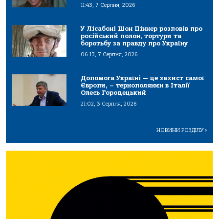
11:43, 7 Серпня, 2026
У Лісабоні Шон Піннер розповів про
російський полон, тортури та
боротьбу за правду про Україну
06:13, 7 Серпня, 2026
Допомога Україні — це захист самої
Європи, – тернополянин в Італії
Олесь Городецький
21:02, 3 Серпня, 2026
НОВИНИ РОЗДІЛУ
>