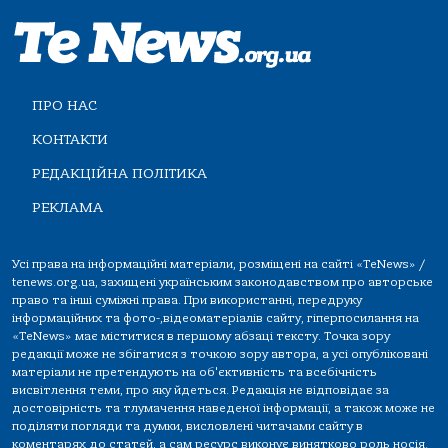
ПРО НАС
КОНТАКТИ
РЕДАКЦІЙНА ПОЛІТИКА
РЕКЛАМА
Усі права на інформаційні матеріали, розміщені на сайті «TeNews» /
tenews.org.ua, захищені українським законодавством про авторське
право та інші суміжні права. При використанні, передруку
інформаційних та фото-,відеоматеріалів сайту, гіперпосилання на
«TeNews» має міститися в першому абзаці тексту. Точка зору
редакції може не збігатися з точкою зору автора, а усі опубліковані
матеріали не претендують на об'єктивність та всебічність
висвітлення теми, про яку йдеться. Редакція не відповідає за
достовірність та тлумачення наведеної інформації, а також може не
поділяти погляди та думки, висловлені читачами сайту в
коментарях до статей, а сам ресурс виконує винятково роль носія.