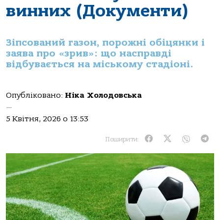
винних (Документи)
Зіпсований газон, порожні обіцянки і
заява про «зрив»: що насправді
відбувається на міському стадіоні.
Опубліковано:
Ніка Холодовська
—
5 Квітня, 2026 о 13:53
Поширити: