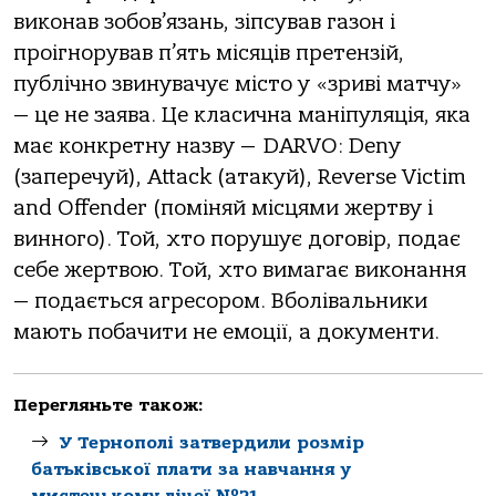
виконав зобов’язань, зіпсував газон і
проігнорував п’ять місяців претензій,
публічно звинувачує місто у «зриві матчу»
— це не заява. Це класична маніпуляція, яка
має конкретну назву — DARVO: Deny
(заперечуй), Attack (атакуй), Reverse Victim
and Offender (поміняй місцями жертву і
винного). Той, хто порушує договір, подає
себе жертвою. Той, хто вимагає виконання
— подається агресором. Вболівальники
мають побачити не емоції, а документи.
Перегляньте також:
У Тернополі затвердили розмір
батьківської плати за навчання у
мистецькому ліцеї №21