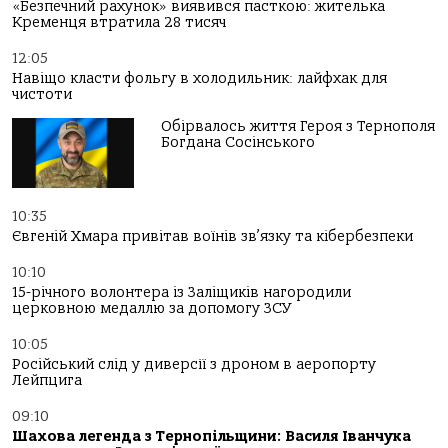
«Безпечний рахунок» виявився пасткою: жителька
Кременця втратила 28 тисяч
12:05
Навіщо класти фольгу в холодильник: лайфхак для
чистоти
Обірвалось життя Героя з Тернополя
Богдана Сосінського
10:35
Євгеній Хмара привітав воїнів зв’язку та кібербезпеки
10:10
15-річного волонтера із Заліщиків нагородили
церковною медаллю за допомогу ЗСУ
10:05
Російський слід у диверсії з дроном в аеропорту
Лейпцига
09:10
Шахова легенда з Тернопільщини: Василя Іванчука