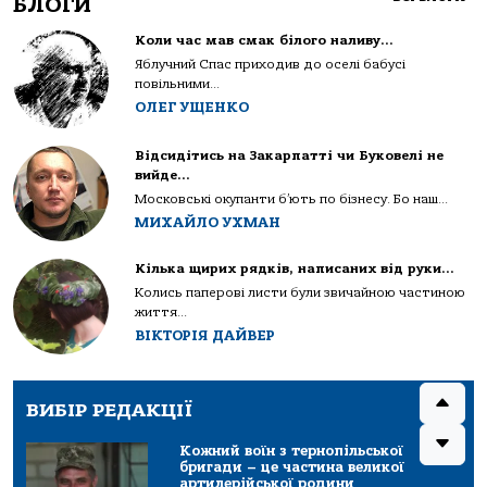
БЛОГИ
Коли час мав смак білого наливу…
Яблучний Спас приходив до оселі бабусі
повільними...
ОЛЕГ УЩЕНКО
Відсидітись на Закарпатті чи Буковелі не
вийде…
Московські окупанти б’ють по бізнесу. Бо наш...
МИХАЙЛО УХМАН
Кілька щирих рядків, написаних від руки…
Колись паперові листи були звичайною частиною
життя...
ВІКТОРІЯ ДАЙВЕР
ВИБІР РЕДАКЦІЇ
Кожний воїн з тернопільської
бригади – це частина великої
артилерійської родини