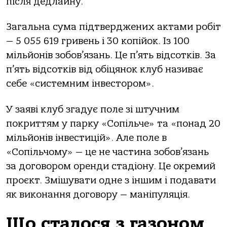
після дедлайну.
Загальна сума підтверджених актами робіт
— 5 055 619 гривень і 30 копійок. Із 100
мільйонів зобов’язань. Це п’ять відсотків. За
п’ять відсотків від обіцянок клуб називає
себе «системним інвестором».
У заяві клуб згадує поле зі штучним
покриттям у парку «Сопільче» та «понад 20
мільйонів інвестицій». Але поле в
«Сопільчому» — це не частина зобов’язань
за договором оренди стадіону. Це окремий
проєкт. Змішувати одне з іншим і подавати
як виконання договору — маніпуляція.
Що сталося з газоном