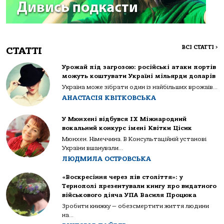
ВСІ СТАТТІ
>
СТАТТІ
Урожай під загрозою: російські атаки портів
можуть коштувати Україні мільярди доларів
Україна може зібрати один із найбільших врожаїв...
АНАСТАСІЯ КВІТКОВСЬКА
У Мюнхені відбувся IX Міжнародний
вокальний конкурс імені Квітки Цісик
Мюнхен. Німеччина. В Консультаційній установі
України вшанували...
ЛЮДМИЛА ОСТРОВСЬКА
«Воскресіння через пів століття»: у
Тернополі презентували книгу про видатного
військового діяча УПА Василя Процюка
Зробити книжку — обезсмертити життя людини
на...