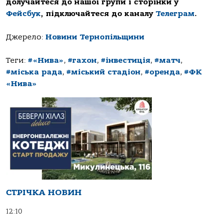
долучайтеся до нашої групи і сторінки у
Фейсбук
, підключайтеся до каналу
Телеграм
.
Джерело:
Новини Тернопільщини
Теги:
#«Нива»
,
#гахон
,
#інвестиція
,
#матч
,
#міська рада
,
#міський стадіон
,
#оренда
,
#ФК
«Нива»
СТРІЧКА НОВИН
12:10