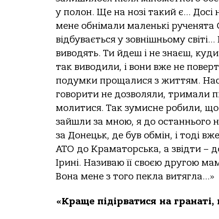
у полон. Ще на нозі такий є… Досі 
мене обнімали маленькі рученята С
відбувається у зовнішньому світі…
виводять. Ти йдеш і не знаєш, куд
так виводили, і вони вже не повер
подумки прощалися з життям. Нас ч
говорити не дозволяли, тримали п
молитися. Так зумисне робили, що
зайшли за мною, я до останнього н
за Донецьк, де був обмін, і тоді 
АТО до Краматорська, а звідти – 
Ірині. Називаю її своєю другою мам
Вона мене з того пекла витягла…»
«Краще підірватися на гранаті,