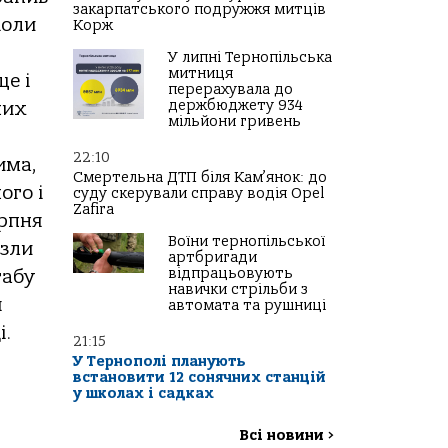
закарпатського подружжя митців
коли
Корж
У липні Тернопільська
митниця
ще і
перерахувала до
держбюджету 934
них
мільйони гривень
22:10
има,
Смертельна ДТП біля Кам’янок: до
ого і
суду скерували справу водія Opel
Zafira
ерпня
Воїни тернопільської
езли
артбригади
відпрацьовують
табу
навички стрільби з
я
автомата та рушниці
і.
21:15
У Тернополі планують
встановити 12 сонячних станцій
у школах і садках
Всі новини
>