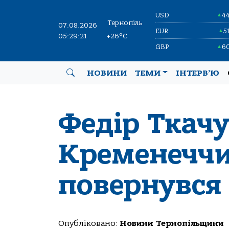
USD
4
▲
Тернопіль
07.08.2026
EUR
5
▲
05:29:22
+26°C
GBP
6
▲
НОВИНИ
ТЕМИ
ІНТЕРВ’Ю
Федір Ткачу
Кременеччи
повернувся
Опубліковано:
Новини Тернопільщини