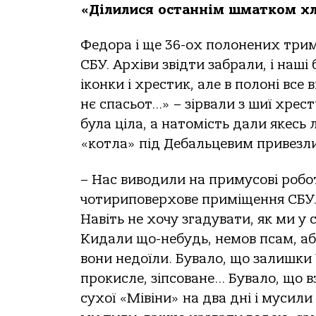
«Ділилися останнім шматком х
Федора і ще 36-ох полонених трим
СБУ. Архіви звідти забрали, і наші
іконки і хрестик, але в полоні все 
нє спасьот…» – зірвали з шиї хрес
була ціла, а натомість дали якесь 
«котла» під Дебальцевим привезл
– Нас виводили на примусові робот
чотириповерхове приміщення СБУ…
Навіть не хочу згадувати, як ми у 
Кидали що-небудь, немов псам, аб
вони недоїли. Бувало, що залишки 
прокисле, зіпсоване… Бувало, що в
сухої «Мівіни» на два дні і мусил