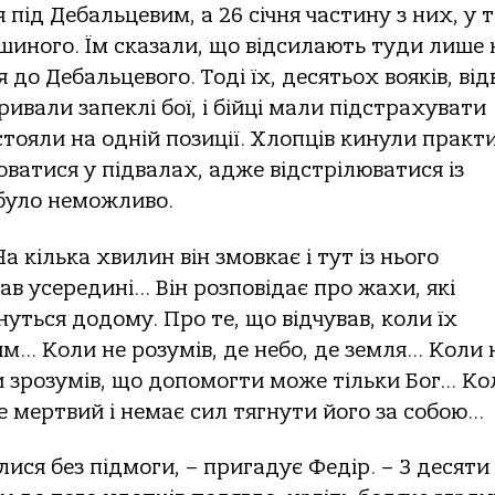
 під Дебальцевим, а 26 січня частину з них, у 
ішиного. Їм сказали, що відсилають туди лише 
 до Дебальцевого. Тоді їх, десятьох вояків, ві
ивали запеклі бої, і бійці мали підстрахувати
 стояли на одній позиції. Хлопців кинули практ
оватися у підвалах, адже відстрілюватися із
 було неможливо.
 кілька хвилин він змовкає і тут із нього
ав усередині… Він розповідає про жахи, які
нуться додому. Про те, що відчував, коли їх
м… Коли не розумів, де небо, де земля… Коли 
ли зрозумів, що допомогти може тільки Бог… Ко
е мертвий і немає сил тягнути його за собою…
ися без підмоги, – пригадує Федір. – З десяти