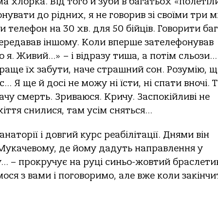
а хлорка. Від того й зуби в багатьох «полеті
увати до рідних, я не говорив зі своїми три мі
 телефон на 30 хв. для 50 бійців. Говорити ба
 передавав іншому. Коли вперше зателефонував
то я. Живий…» – і відразу тиша, а потім сльози…
і краще їх забути, наче страшний сон. Розумію, щ
… Я ще й досі не можу ні їсти, ні спати вночі. 
ачу смерть. Зриваюся. Кричу. Заспокійливі не
іття снилися, там усім сняться…
аторії і довгий курс реабілітації. Днями він
 Мукачевому, де йому дадуть направлення у
ду… – прокручує на руці синьо-жовтий браслети
емося з вами і поговоримо, але вже коли закінчи