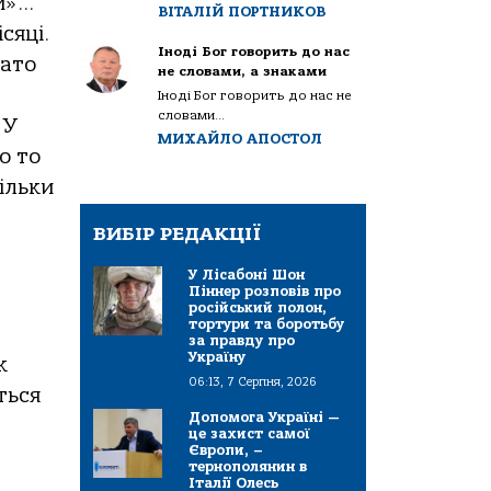
ли»…
ВІТАЛІЙ ПОРТНИКОВ
сяці.
Іноді Бог говорить до нас
гато
не словами, а знаками
Іноді Бог говорить до нас не
словами...
 У
МИХАЙЛО АПОСТОЛ
о то
Тільки
ВИБІР РЕДАКЦІЇ
У Лісабоні Шон
Піннер розповів про
російський полон,
тортури та боротьбу
за правду про
Україну
к
06:13, 7 Серпня, 2026
ться
Допомога Україні —
це захист самої
Європи, –
тернополянин в
Італії Олесь