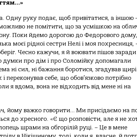
иттям…»
ла. Одну руку подає, щоб привітатися, а іншою 
можливо не помітити, що за усмішкою на обли
лону. Поки йдемо дорогою до Федорового дому
ька моєї рідної сестри Нелі і моя похресниця, 
оберіг. Чесно кажучи, я й воювати пішов заради
 то думки про дім і про Соломійку допомагали
ма ні сил, ні бажання боротися, згадував щирі
х і переконував себе, що обов’язково потрібно
оли я вдома, вона не відходить від мене ні на
ч, йому важко говорити… Ми присідаємо на по
ься до хресного. «Є що розповісти, але я не хот
опець шрами на обгорілій руці. – Це в мене
рілу в Нікішиному, тоді, коли я, власне, й пот