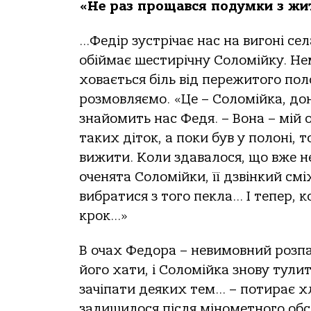
«Не раз прощався подумки з ж
…Федір зустрічає нас на вигоні се
обіймає шестирічну Соломійку. Не
ховається біль від пережитого по
розмовляємо. «Це – Соломійка, дон
знайомить нас Федя. – Вона – мій 
таких діток, а поки був у полоні,
вижити. Коли здавалося, що вже не
оченята Соломійки, її дзвінкий смі
вибратися з того пекла… І тепер, к
крок…»
В очах Федора – невимовний розпа
його хати, і Соломійка знову тулит
зачіпати деяких тем… – потирає хл
залишилося після мінометного обст