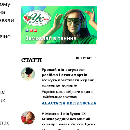
тому
на
двезли
ично
ВСІ СТАТТІ
>
СТАТТІ
Урожай під загрозою:
російські атаки портів
можуть коштувати Україні
мільярди доларів
не
Україна може зібрати один із
найбільших врожаїв...
ли
АНАСТАСІЯ КВІТКОВСЬКА
У Мюнхені відбувся IX
Міжнародний вокальний
 нас
конкурс імені Квітки Цісик