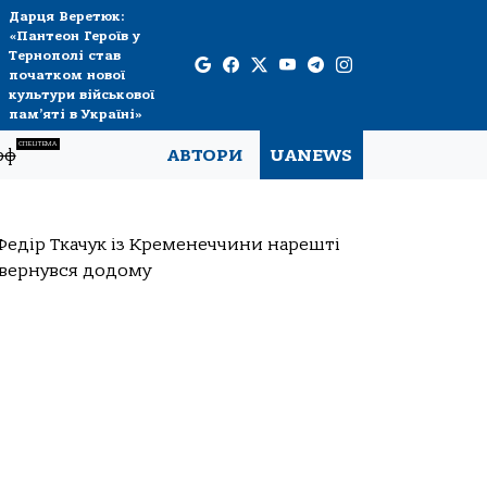
Дарця Веретюк:
«Пантеон Героїв у
Тернополі став
початком нової
культури військової
пам’яті в Україні»
СПЕЦТЕМА
рф
АВТОРИ
UANEWS