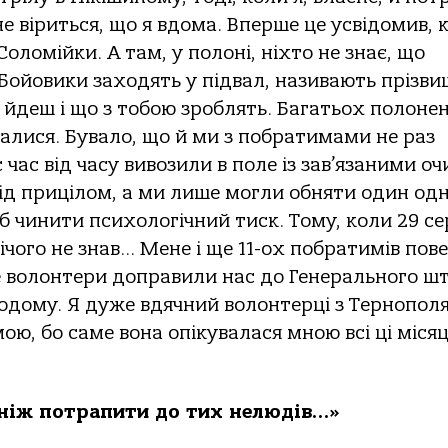
не віриться, що я вдома. Вперше це усвідомив, 
оломійки. А там, у полоні, ніхто не знає, що
 Бойовики заходять у підвал, називають прізви
и йдеш і що з тобою зроблять. Багатьох полоне
талися. Бувало, що й ми з побратимами не раз
ас від часу вивозили в поле із зав’язаними оч
ід прицілом, а ми лише могли обняти один одн
б чинити психологічний тиск. Тому, коли 29 с
ічого не знав… Мене і ще 11-ох побратимів пов
вже волонтери доправили нас до Генерального ш
додому. Я дуже вдячний волонтерці з Тернопол
ою, бо саме вона опікувалася мною всі ці місяц
 ніж потрапити до тих нелюдів…»