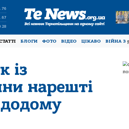
4.76
1.67
0.28
СТАТТІ
БЛОГИ
ФОТО
ВІДЕО
ЦІКАВО
ВІЙНА З
к із
ни нарешті
 додому