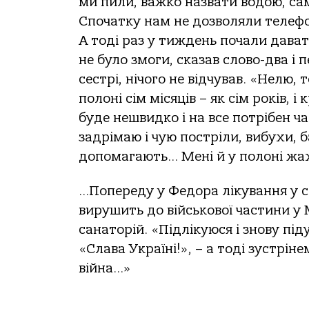
ми пили, важко назвати водою, сам
Спочатку нам не дозволяли телефон
А тоді раз у тиждень почали давати
не було змоги, сказав слово-два і
сестрі, нічого не відчував. «Нелю, 
полоні сім місяців – як сім років, 
буде нешвидко і на все потрібен час
задрімаю і чую постріли, вибухи, б
допомагають… Мені й у полоні жах
…Попереду у Федора лікування у сан
вирушить до військової частини у
санаторій. «Підлікуюся і знову пі
«Слава Україні!», – а тоді зустрін
війна…»