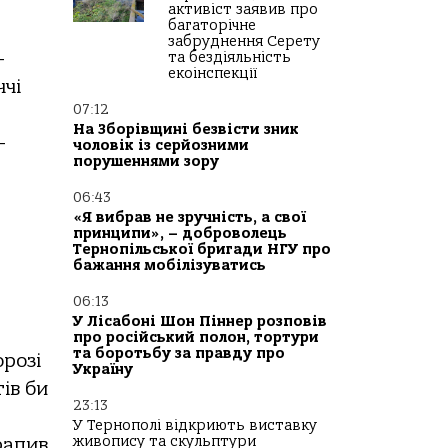
активіст заявив про
багаторічне
забруднення Серету
–
та бездіяльність
екоінспекції
ччі
07:12
,
На Зборівщині безвісти зник
–
чоловік із серйозними
порушеннями зору
06:43
«Я вибрав не зручність, а свої
принципи», – доброволець
Тернопільської бригади НГУ про
бажання мобілізуватись
06:13
У Лісабоні Шон Піннер розповів
про російський полон, тортури
та боротьбу за правду про
розі
Україну
ів би
23:13
У Тернополі відкриють виставку
живопису та скульптури
рапив