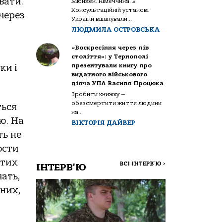
вати.
Мюнхен. Німеччина. В
Консультаційній установі
 через
України вшанували...
ЛЮДМИЛА ОСТРОВСЬКА
«Воскресіння через пів
століття»: у Тернополі
презентували книгу про
ки і
видатного військового
діяча УПА Василя Процюка
Зробити книжку —
обезсмертити життя людини
ться
на...
ю. На
ВІКТОРІЯ ДАЙВЕР
ть не
ости
 тих
ВСІ ІНТЕРВ'Ю
>
ІНТЕРВ'Ю
чать,
ених,