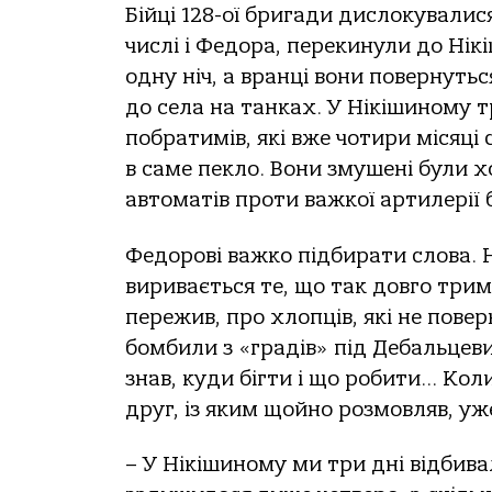
Бійці 128-ої бригади дислокувалися
числі і Федора, перекинули до Нік
одну ніч, а вранці вони повернуться
до села на танках. У Нікішиному тр
побратимів, які вже чотири місяці
в саме пекло. Вони змушені були х
автоматів проти важкої артилерії
Федорові важко підбирати слова. На
виривається те, що так довго трим
пережив, про хлопців, які не повер
бомбили з «градів» під Дебальцеви
знав, куди бігти і що робити… Ко
друг, із яким щойно розмовляв, уж
– У Нікішиному ми три дні відбивал