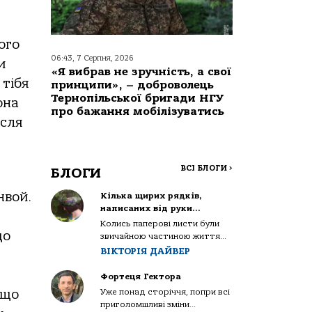
ого
06:43, 7 Серпня, 2026
и
«Я вибрав не зручність, а свої
 тібя
принципи», – доброволець
Тернопільської бригади НГУ
она
про бажання мобілізуватись
ісля
ВСІ БЛОГИ
>
БЛОГИ
нвой.
Кілька щирих рядків,
написаних від руки…
Колись паперові листи були
що
звичайною частиною життя...
ВІКТОРІЯ ДАЙВЕР
Фортеця Гектора
 що
Уже понад сторіччя, попри всі
приголомшливі зміни...