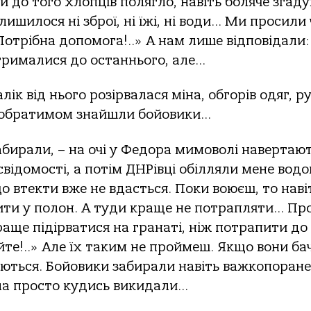
и до того хлопців полягло, навіть боляче згаду
алишилося ні зброї, ні їжі, ні води… Ми просили
Потрібна допомога!..» А нам лише відповідали:
рималися до останнього, але…
ік від нього розірвалася міна, обгорів одяг, ру
з побратимом знайшли бойовики…
забирали, – на очі у Федора мимоволі навертаю
 свідомості, а потім ДНРівці обілляли мене водо
о втекти вже не вдасться. Поки воюєш, то наві
ти у полон. А туди краще не потрапляти… Пр
краще підірватися на гранаті, ніж потрапити до
те!..» Але їх таким не проймеш. Якщо вони ба
ються. Бойовики забирали навіть важкопоран
іла просто кудись викидали…