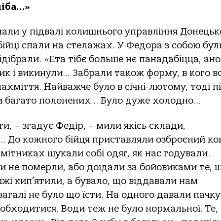
ліба…»
али у підвалі колишнього управління Донецьк
 бійці спали на стелажах. У Федора з собою бул
відібрали. «Ета тібє больше нє панадабіцца, ано
тик і викинули… Забрали також форму, в кого в
лахміття. Найважче було в січні-лютому, тоді п
и багато полонених… Було дуже холодно…
и, – згадує Федір, – мили якісь склади,
 До кожного бійця приставляли озброєний ко
смітниках шукали собі одяг, як нас годували.
и не померли, або доїдали за бойовиками те, 
їжі кип’ятили, а бувало, що віддавали нам
загалі не було що їсти. На одного давали пачку
и обходитися. Води теж не було нормальної. Те,