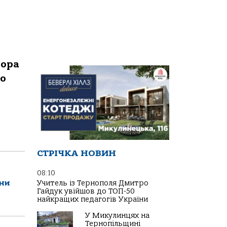
дора
го
СТРІЧКА НОВИН
08:10
їни
Учитель із Тернополя Дмитро
Гайдук увійшов до ТОП-50
найкращих педагогів України
У Микулинцях на
Тернопільщині