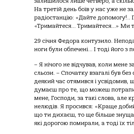
залишилося лише четверо, а скільк
На третій день боїв у нас уже не з
радіостанцію: «Дайте допомогу!.. 
«Тримайтеся… Тримайтеся…» Ми т
29 січня Федора контузило. Неподал
ноги були обпечені… І тоді його 
– Я нічого не відчував, коли мене 
сльози. – Спочатку взагалі був без
деякий час отямився і усвідомив, щ
думаєш про те, що можеш потрапи
мене, Господи, за такі слова, але 
нелюдів. Я просився: «Краще добий
що ти дихаєш, то ще більше знуща
які дорогою помирали, а тоді їх т