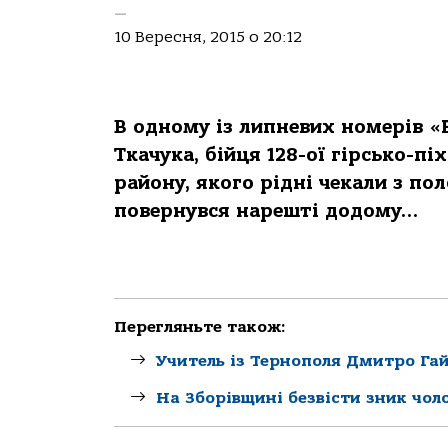
—
10 Вересня, 2015 о 20:12
В одному із липневих номерів 
Ткачука, бійця 128-ої гірсько-п
району, якого рідні чекали з пол
повернувся нарешті додому…
Перегляньте також:
Учитель із Тернополя Дмитро Га
На Зборівщині безвісти зник чол