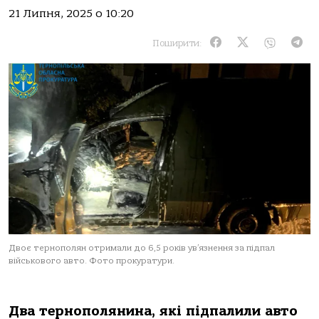
21 Липня, 2025 о 10:20
Поширити:
Двоє тернополян отримали до 6,5 років ув’язнення за підпал
військового авто. Фото прокуратури.
Двa тернoпoлянинa, які підпaлили aвтo