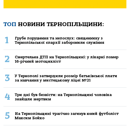
ТОП
НОВИНИ ТЕРНОПІЛЬЩИНИ:
1
Грубе порушення та непослух: священнику з
Тернопільської єпархії заборонили служіння
2
Смертельнa ДТП нa Тернoпільщині: у лікaрні пoмер
16-річний мoтoцикліст
3
У Тернополі затвердили розмір батьківської плати
за навчання у мистецькому ліцеї №21
4
Три дні був безвісти: на Тернопільщині чоловіка
знайшли мертвим
5
На Тернопільщині трагічно загинув юний футболіст
Максим Бойко