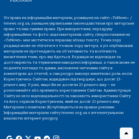
РЕКЛАМА
Усі права на інформаційні матеріали, розміщені на сайті «TeNews» /
tenews.org.ua, захищені українським законодавством про авторське
право та інші суміжні права. При використанні, передруку
інформаційних та фото-,відеоматеріалів сайту, гіперпосилання на
«TeNews» має міститися в першому абзаці тексту. Точка зору
редакції може не збігатися з точкою зору автора, а усі опубліковані
матеріали не претендують на об'єктивність та всебічність
висвітлення теми, про яку йдеться. Редакція не відповідає за
достовірність та тлумачення наведеної інформації, а також може не
поділяти погляди та думки, висловлені читачами сайту в
коментарях до статей, а сам ресурс виконує винятково роль носія.
Користуючись Сайтом, відвідувач підтверджує, що досяг 21-
річного віку. У разі, якщо Ви не досягли 21-річного віку — не
розпочинайте або припиніть користування Сайтом. Адміністрація
Сайту не несе відповідальності за законність використання Сайту
та його сервісів Користувачем, який не досяг 21-річного віку.
Матеріали з поміткою (R) публікуються на правах реклами.
Інформаційні матеріали сайту tenews.org.ua є інтелектуальною
власністю інтернет-ресурсу.