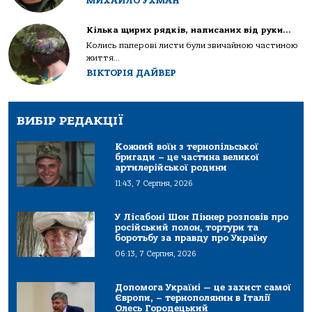
МИХАЙЛО УХМАН
Кілька щирих рядків, написаних від руки…
Колись паперові листи були звичайною частиною
життя...
ВІКТОРІЯ ДАЙВЕР
ВИБІР РЕДАКЦІЇ
Кожний воїн з тернопільської
бригади – це частина великої
артилерійської родини
11:43, 7 Серпня, 2026
У Лісабоні Шон Піннер розповів про
російський полон, тортури та
боротьбу за правду про Україну
06:13, 7 Серпня, 2026
Допомога Україні — це захист самої
Європи, – тернополянин в Італії
Олесь Городецький