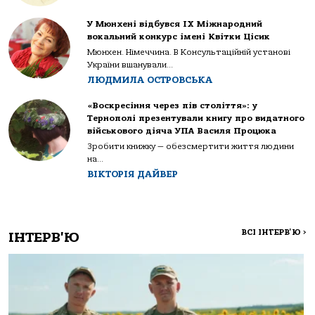
У Мюнхені відбувся IX Міжнародний
вокальний конкурс імені Квітки Цісик
Мюнхен. Німеччина. В Консультаційній установі
України вшанували...
ЛЮДМИЛА ОСТРОВСЬКА
«Воскресіння через пів століття»: у
Тернополі презентували книгу про видатного
військового діяча УПА Василя Процюка
Зробити книжку — обезсмертити життя людини
на...
ВІКТОРІЯ ДАЙВЕР
ВСІ ІНТЕРВ'Ю
>
ІНТЕРВ'Ю