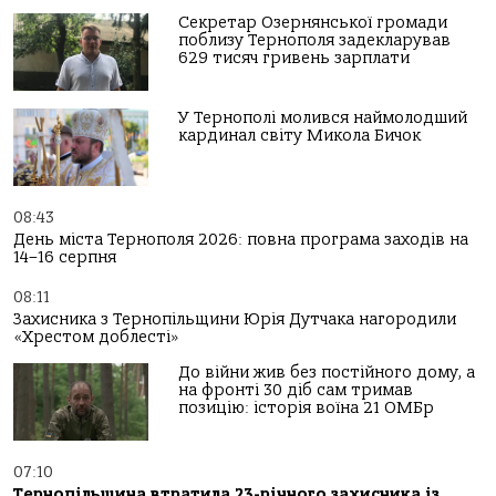
Секретар Озернянської громади
поблизу Тернополя задекларував
629 тисяч гривень зарплати
У Тернополі молився наймолодший
кардинал світу Микола Бичок
08:43
День міста Тернополя 2026: повна програма заходів на
14–16 серпня
08:11
Захисника з Тернопільщини Юрія Дутчака нагородили
«Хрестом доблесті»
До війни жив без постійного дому, а
на фронті 30 діб сам тримав
позицію: історія воїна 21 ОМБр
07:10
Тернопільщина втратила 23-річного захисника із