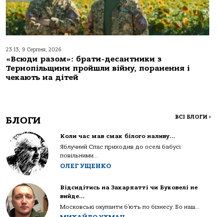
23:13, 9 Серпня, 2026
«Всюди разом»: брати-десантники з
Тернопільщини пройшли війну, поранення і
чекають на дітей
ВСІ БЛОГИ
>
БЛОГИ
Коли час мав смак білого наливу…
Яблучний Спас приходив до оселі бабусі
повільними...
ОЛЕГ УЩЕНКО
Відсидітись на Закарпатті чи Буковелі не
вийде…
Московські окупанти б’ють по бізнесу. Бо наш...