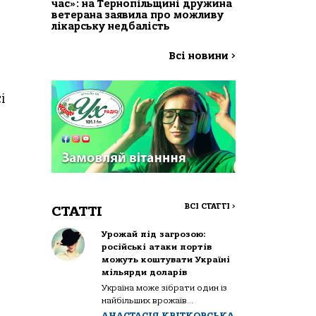
час»: на Тернопільщині дружина
ветерана заявила про можливу
лікарську недбалість
Всі новини
>
і
ВСІ СТАТТІ
>
СТАТТІ
Урожай під загрозою:
російські атаки портів
можуть коштувати Україні
мільярди доларів
Україна може зібрати один із
найбільших врожаїв...
АНАСТАСІЯ КВІТКОВСЬКА