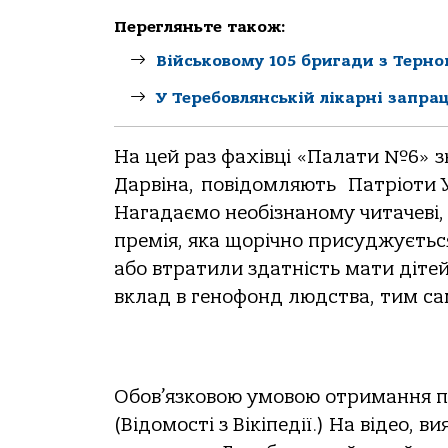
Перегляньте також:
Військовому 105 бригади з Терн
У Теребовлянській лікарні запра
На цей раз фахівці «Палати №6» 
Дарвіна, повідомляють Патріоти У
Нагадаємо необізнаному читачеві,
премія, яка щорічно присуджуєтьс
або втратили здатність мати дітей
вклад в генофонд людства, тим с
Обов’язковою умовою отримання пр
(Відомості з Вікіпедії.) На відео, 