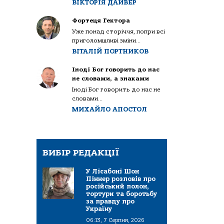
ВІКТОРІЯ ДАЙВЕР
Фортеця Гектора
Уже понад сторіччя, попри всі
приголомшливі зміни...
ВІТАЛІЙ ПОРТНИКОВ
Іноді Бог говорить до нас
не словами, а знаками
Іноді Бог говорить до нас не
словами...
МИХАЙЛО АПОСТОЛ
ВИБІР РЕДАКЦІЇ
У Лісабоні Шон
Піннер розповів про
російський полон,
тортури та боротьбу
за правду про
Україну
06:13, 7 Серпня, 2026