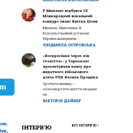
У Мюнхені відбувся IX
Міжнародний вокальний
конкурс імені Квітки Цісик
Мюнхен. Німеччина. В
Консультаційній установі
України вшанували...
ЛЮДМИЛА ОСТРОВСЬКА
«Воскресіння через пів
століття»: у Тернополі
презентували книгу про
видатного військового
діяча УПА Василя Процюка
Зробити книжку —
am
обезсмертити життя людини
на...
ВІКТОРІЯ ДАЙВЕР
com
.
ВСІ ІНТЕРВ'Ю
>
ІНТЕРВ'Ю
бук
,