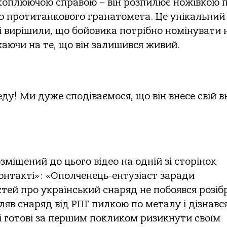
хоплюючою справою – він розпилює ножівкою 
о протитанкового гранатомета. Це унікальний
вці вирішили, що бойовика потрібно номінувати 
аючи на те, що він залишився живий.
ду! Ми дуже сподіваємося, що він внесе свій в
зміщений до цього відео на одній зі сторінок
контакті»: «Ополченець-ентузіаст заради
тей про український снаряд не побоявся розіб
яв снаряд від РПГ пилкою по металу і дізнавс
які готові за першим покликом ризикнути своїм