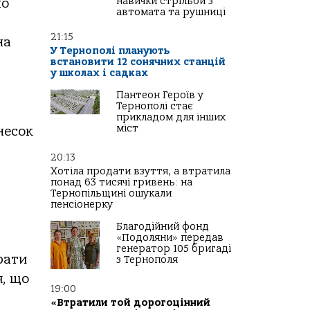
навички стрільби з
по
автомата та рушниці
21:15
на
У Тернополі планують
встановити 12 сонячних станцій
у школах і садках
Пантеон Героїв у
Тернополі стає
прикладом для інших
міст
несок
20:13
Хотіла продати взуття, а втратила
понад 63 тисячі гривень: на
Тернопільщині ошукали
пенсіонерку
Благодійний фонд
«Подоляни» передав
генератор 105 бригаді
рати
з Тернополя
я, що
19:00
«Втратили той дорогоцінний