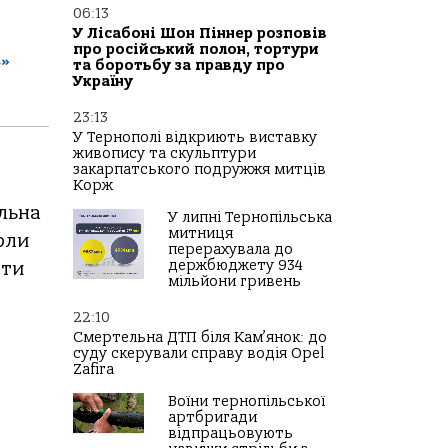
06:13
У Лісабоні Шон Піннер розповів
про російський полон, тортури
ь»
та боротьбу за правду про
Україну
23:13
У Тернополі відкриють виставку
живопису та скульптури
закарпатського подружжя митців
Корж
альна
У липні Тернопільська
митниця
рли
перерахувала до
держбюджету 934
сти
мільйони гривень
22:10
Смертельна ДТП біля Кам’янок: до
суду скерували справу водія Opel
Zafira
Воїни тернопільської
артбригади
відпрацьовують