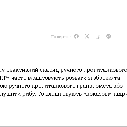
Поширити:
лу реактивний снаряд ручного протитанковог
НР» часто влаштовують розваги зі зброєю та
гою ручного протитанкового гранатомета або
лушити рибу. То влаштовують «показові» підр