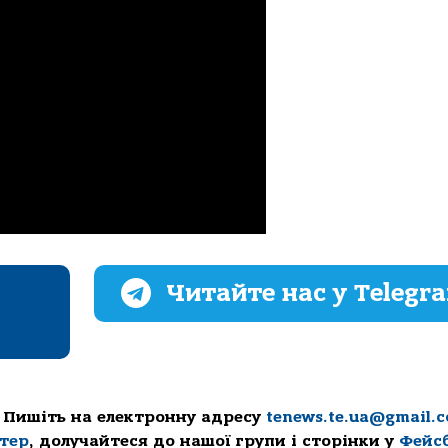
Читайте нас у Telegr
 Пишіть на електронну адресу
tenews.te.ua@gmail.
ттер
, долучайтеся до нашої групи і сторінки у
Фейс