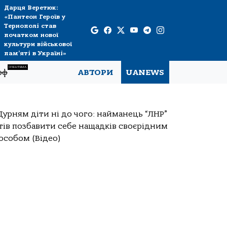
Дарця Веретюк:
«Пантеон Героїв у
Тернополі став
початком нової
культури військової
пам’яті в Україні»
СПЕЦТЕМА
рф
АВТОРИ
UANEWS