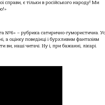
 справи, є тільки в російського народу! Ми
ю!»
ата №6» – рубрика сатирично-гумористична. Ус
і, а оцінку поведінці і бурхливим фантазіям
и ви, наші читачі. Ну і, при бажанні, лікарі.