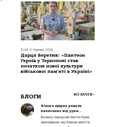
12:43, 6 Серпня, 2026
Дарця Веретюк: «Пантеон
Героїв у Тернополі став
початком нової культури
військової пам’яті в Україні»
ВСІ БЛОГИ
>
БЛОГИ
Кілька щирих рядків,
написаних від руки…
Колись паперові листи були
звичайною частиною життя...