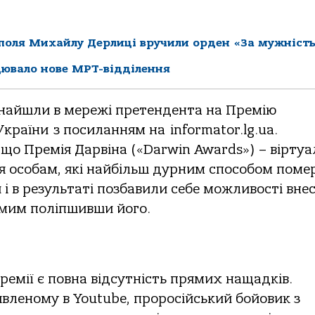
ополя Михайлу Дерлиці вручили орден «За мужніст
цювало нове МРТ-відділення
знайшли в мережі претендента на Премію
країни з посиланням на informator.lg.ua.
 що Премія Дарвіна («Darwin Awards») – вірту
я особам, які найбільш дурним способом поме
 і в результаті позбавили себе можливості вне
амим поліпшивши його.
емії є повна відсутність прямих нащадків.
виявленому в Youtube, проросійський бойовик з