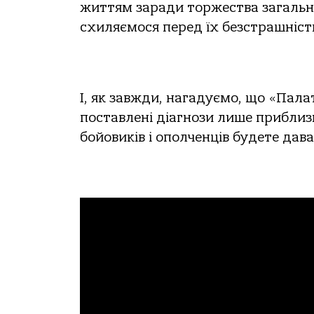
життям заради торжества загальної
схиляємося перед їх безстрашніст
І, як завжди, нагадуємо, що «Пал
поставлені діагнози лише приблизн
бойовиків і ополченців будете дават