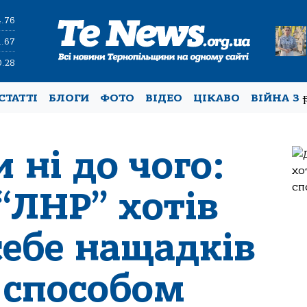
4.76
1.67
0.28
СТАТТІ
БЛОГИ
ФОТО
ВІДЕО
ЦІКАВО
ВІЙНА З
 ні до чого:
“ЛНР” хотів
себе нащадків
 способом