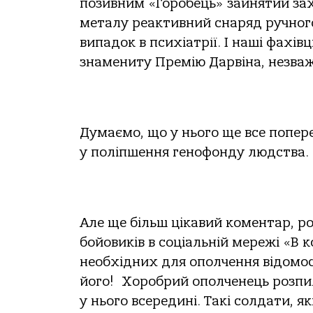
позивним «Горобець» зайнятий за
металу реактивний снаряд ручног
випадок в психіатрії. І наші фахі
знамениту Премію Дарвіна, незваж
Думаємо, що у нього ще все попере
у поліпшення генофонду людства.
Але ще більш цікавий коментар, ро
бойовиків в соціальній мережі «В 
необхідних для ополчення відомос
його! Хоробрий ополченець розпил
у нього всередині. Такі солдати, 